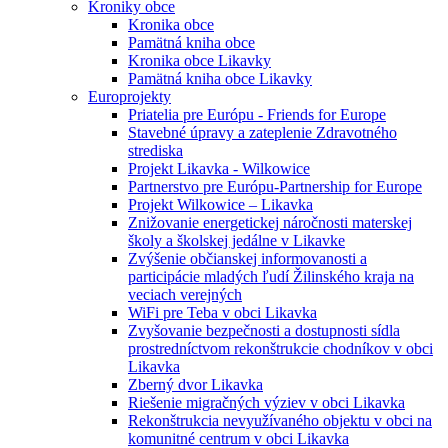
Kroniky obce
Kronika obce
Pamätná kniha obce
Kronika obce Likavky
Pamätná kniha obce Likavky
Europrojekty
Priatelia pre Európu - Friends for Europe
Stavebné úpravy a zateplenie Zdravotného
strediska
Projekt Likavka - Wilkowice
Partnerstvo pre Európu-Partnership for Europe
Projekt Wilkowice – Likavka
Znižovanie energetickej náročnosti materskej
školy a školskej jedálne v Likavke
Zvýšenie občianskej informovanosti a
participácie mladých ľudí Žilinského kraja na
veciach verejných
WiFi pre Teba v obci Likavka
Zvyšovanie bezpečnosti a dostupnosti sídla
prostredníctvom rekonštrukcie chodníkov v obci
Likavka
Zberný dvor Likavka
Riešenie migračných výziev v obci Likavka
Rekonštrukcia nevyužívaného objektu v obci na
komunitné centrum v obci Likavka