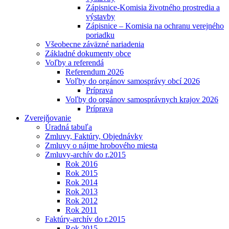
Zápisnice-Komisia životného prostredia a
výstavby
Zápisnice – Komisia na ochranu verejného
poriadku
Všeobecne záväzné nariadenia
Základné dokumenty obce
Voľby a referendá
Referendum 2026
Voľby do orgánov samosprávy obcí 2026
Príprava
Voľby do orgánov samosprávnych krajov 2026
Príprava
Zverejňovanie
Úradná tabuľa
Zmluvy, Faktúry, Objednávky
Zmluvy o nájme hrobového miesta
Zmluvy-archív do r.2015
Rok 2016
Rok 2015
Rok 2014
Rok 2013
Rok 2012
Rok 2011
Faktúry-archív do r.2015
Rok 2015