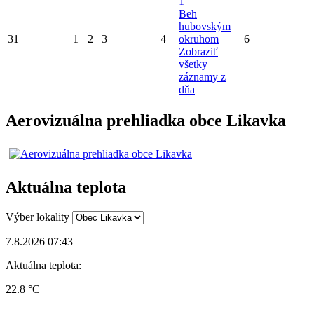
1
Beh
hubovským
31
1
2
3
4
okruhom
6
Zobraziť
všetky
záznamy z
dňa
Aerovizuálna prehliadka obce Likavka
Aktuálna teplota
Výber lokality
7.8.2026 07:43
Aktuálna teplota:
22.8 °C