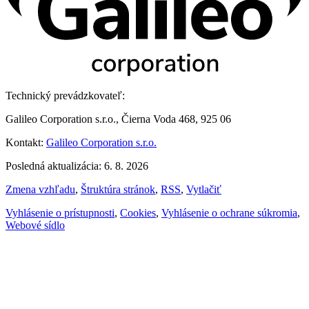
Technický prevádzkovateľ:
Galileo Corporation s.r.o., Čierna Voda 468, 925 06
Kontakt:
Galileo Corporation s.r.o.
Posledná aktualizácia: 6. 8. 2026
Zmena vzhľadu
,
Štruktúra stránok
,
RSS
,
Vytlačiť
Vyhlásenie o prístupnosti
,
Cookies
,
Vyhlásenie o ochrane súkromia
,
Webové sídlo