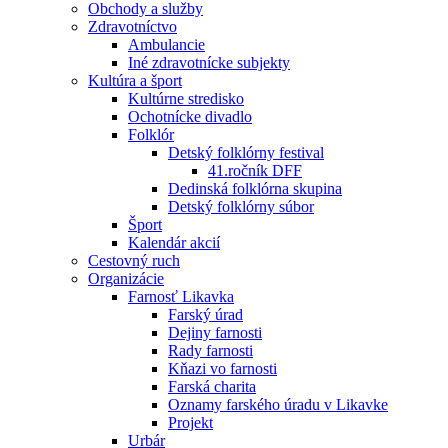
Obchody a služby
Zdravotníctvo
Ambulancie
Iné zdravotnícke subjekty
Kultúra a šport
Kultúrne stredisko
Ochotnícke divadlo
Folklór
Detský folklórny festival
41.ročník DFF
Dedinská folklórna skupina
Detský folklórny súbor
Šport
Kalendár akcií
Cestovný ruch
Organizácie
Farnosť Likavka
Farský úrad
Dejiny farnosti
Rady farnosti
Kňazi vo farnosti
Farská charita
Oznamy farského úradu v Likavke
Projekt
Urbár