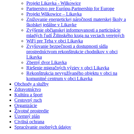
Projekt Likavka - Wilkowice
Partnerstvo pre Európu-Partnership for Europe
Projekt Wilkowice – Likavka
Znižovanie energetickej náročnosti materskej školy a
školskej jedálne v Likavke
Zvýšenie občianskej informovanosti a participácie
mladých ľudí Žilinského kraja na veciach verejných
WiFi pre Teba v obci Likavka
Zvyšovanie bezpečnosti a dostupnosti sídla
prostredníctvom rekonštrukcie chodníkov v obci
Likavka
Zberný dvor Likavka
Riešenie migračných výziev v obci Likavka
Rekonštrukcia nevyužívaného objektu v obci na
komunitné centrum v obci Likavka
Obchody a služby
Zdravotníctvo
Kultúra a šport
Cestovný ruch
Organizácie
Životné prostredie
Územný plán
Civilná ochrana
Spracúvanie osobných údajov