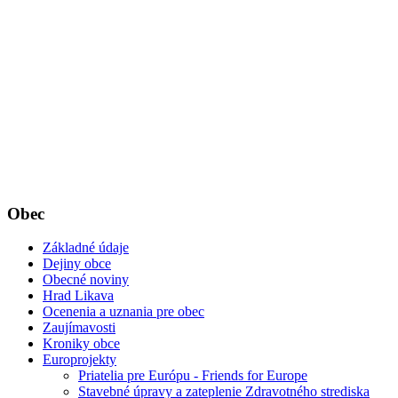
Obec
Základné údaje
Dejiny obce
Obecné noviny
Hrad Likava
Ocenenia a uznania pre obec
Zaujímavosti
Kroniky obce
Europrojekty
Priatelia pre Európu - Friends for Europe
Stavebné úpravy a zateplenie Zdravotného strediska