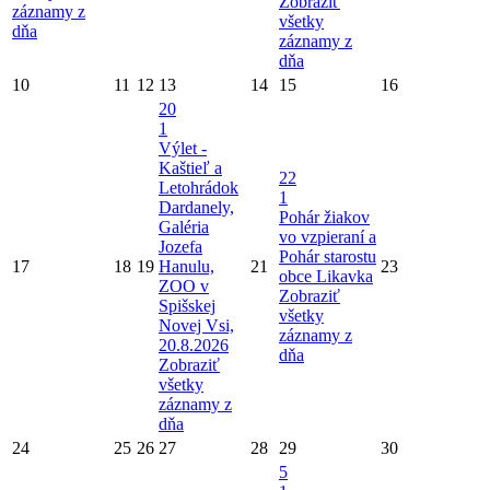
Zobraziť
záznamy z
všetky
dňa
záznamy z
dňa
10
11
12
13
14
15
16
20
1
Výlet -
Kaštieľ a
22
Letohrádok
1
Dardanely,
Pohár žiakov
Galéria
vo vzpieraní a
Jozefa
Pohár starostu
17
18
19
Hanulu,
21
23
obce Likavka
ZOO v
Zobraziť
Spišskej
všetky
Novej Vsi,
záznamy z
20.8.2026
dňa
Zobraziť
všetky
záznamy z
dňa
24
25
26
27
28
29
30
5