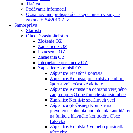
Tlačivá
Podávánie informacií
Oznamovanie protispoločenskej činnosti v zmysle
zákona č. 54⁄2019 Z. z.
Samospráva
Starosta
Obecné zastupiteľstvo
Zloženie OZ
Zápisnice z OZ
Uznesenia OZ
Zasadania OZ
Interpelácie poslancov OZ
Zápisnice z komisii OZ
Zápisnice-Finančná komisia
Zápisnice-Komisia pre školstvo, kultúru,
šport a voľnočasové aktivity
Zápisnice-Komisie na ochranu verejného
záujmu pri výkone funkcie starostu obce
Zápisnice Komisie sociálnych vecí
Zápisnica-(dočasnej) Komisie na
preverenie splnenia podmienok kandidátov
na funkciu hlavného kontrolóra Obce
Likavka
Zápisnice-Komisia životného prostredia a
výstavby