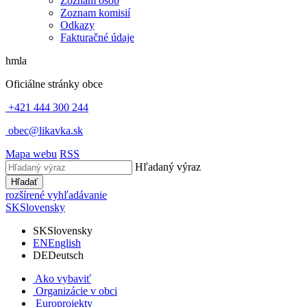
Zoznam osôb
Zoznam komisií
Odkazy
Fakturačné údaje
hmla
Oficiálne stránky obce
+421 444 300 244
obec@likavka.sk
Mapa webu
RSS
Hľadaný výraz
Hľadať
rozšírené vyhľadávanie
SK
Slovensky
SK
Slovensky
EN
English
DE
Deutsch
Ako vybaviť
Organizácie v obci
Europrojekty