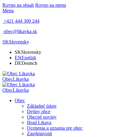
Rovno na obsah
Rovno na menu
Menu
+421 444 300 244
obec@likavka.sk
SK
Slovensky
SK
Slovensky
EN
English
DE
Deutsch
Obec
Likavka
Obec
Likavka
Obec
Základné údaje
Dejiny obce
Obecné noviny
Hrad Likava
Ocenenia a uznania pre obec
Zaujímavosti