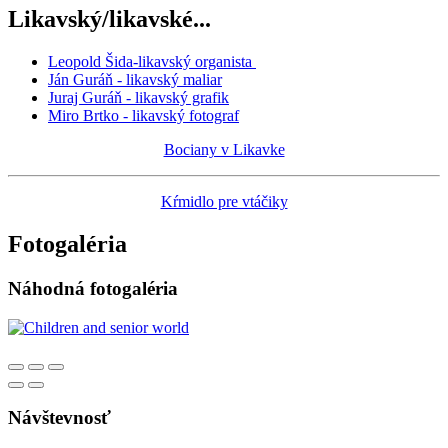
Likavský/likavské...
Leopold Šida-likavský organista
Ján Guráň - likavský maliar
Juraj Guráň - likavský grafik
Miro Brtko - likavský fotograf
Bociany v Likavke
Kŕmidlo pre vtáčiky
Fotogaléria
Náhodná fotogaléria
Návštevnosť