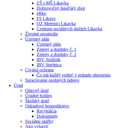
ZŠ s MŠ Likavka
Dobrovoľný hasičský zbor
eRko
FS Likava
OZ Meteníci Likavka
Centrum sociálnych služieb Likavka
Životné prostredie
Územný plán
Územný plán
Zmeny a doplnky č. 1
Zmeny a doplnky č. 2
IBV Strážnik
IBV Strelnica
Civilná ochrana
Čo má každý vedieť v prípade ohrozenia
Spracúvanie osobných údajov
Úrad
Obecný úrad
Úradné hodiny
Školský úrad
Odpadové hospodárstvo
Recyklácia
Dokumenty
Sociálne služby
Ako vybaviť