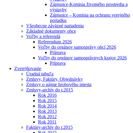
Zápisnice-Komisia životného prostredia a
výstavby
Zápisnice – Komisia na ochranu verejného
poriadku
Všeobecne záväzné nariadenia
Základné dokumenty obce
Voľby a referendá
Referendum 2026
Voľby do orgánov samosprávy obcí 2026
Príprava
Voľby do orgánov samosprávnych krajov 2026
Príprava
Zverejňovanie
Úradná tabuľa
Zmluvy, Faktúry, Objednávky
Zmluvy o nájme hrobového miesta
Zmluvy-archív do r.2015
Rok 2016
Rok 2015
Rok 2014
Rok 2013
Rok 2012
Rok 2011
Faktúry-archív do r.2015
Rok 2015