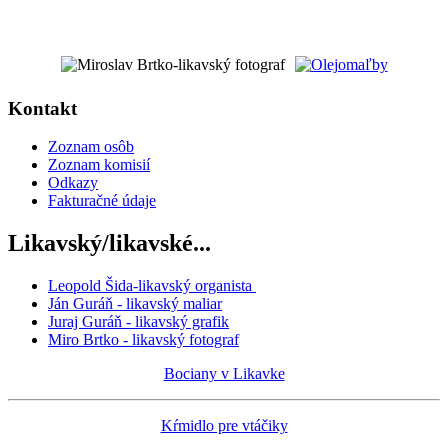
Kontakt
Zoznam osôb
Zoznam komisií
Odkazy
Fakturačné údaje
Likavský/likavské...
Leopold Šida-likavský organista
Ján Guráň - likavský maliar
Juraj Guráň - likavský grafik
Miro Brtko - likavský fotograf
Bociany v Likavke
Kŕmidlo pre vtáčiky