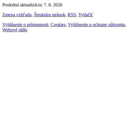
Posledná aktualizácia: 7. 8. 2026
Zmena vzhľadu
,
Štruktúra stránok
,
RSS
,
Vytlačiť
Vyhlásenie o prístupnosti
,
Cookies
,
Vyhlásenie o ochrane súkromia
,
Webové sídlo