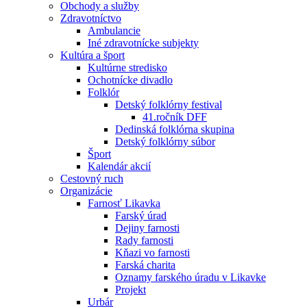
Obchody a služby
Zdravotníctvo
Ambulancie
Iné zdravotnícke subjekty
Kultúra a šport
Kultúrne stredisko
Ochotnícke divadlo
Folklór
Detský folklórny festival
41.ročník DFF
Dedinská folklórna skupina
Detský folklórny súbor
Šport
Kalendár akcií
Cestovný ruch
Organizácie
Farnosť Likavka
Farský úrad
Dejiny farnosti
Rady farnosti
Kňazi vo farnosti
Farská charita
Oznamy farského úradu v Likavke
Projekt
Urbár