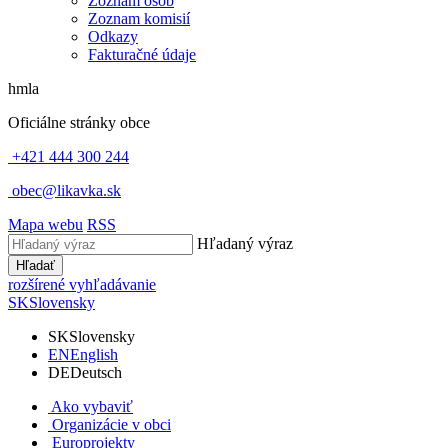
Zoznam osôb
Zoznam komisií
Odkazy
Fakturačné údaje
hmla
Oficiálne stránky obce
+421 444 300 244
obec@likavka.sk
Mapa webu
RSS
Hľadaný výraz
Hľadať
rozšírené vyhľadávanie
SK
Slovensky
SK
Slovensky
EN
English
DE
Deutsch
Ako vybaviť
Organizácie v obci
Europrojekty