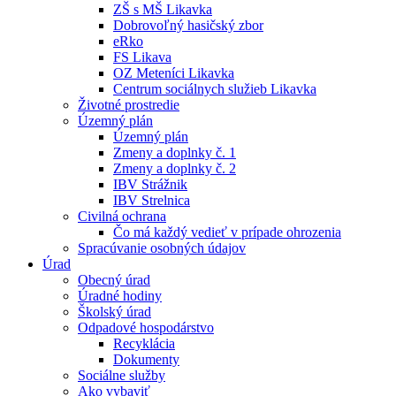
ZŠ s MŠ Likavka
Dobrovoľný hasičský zbor
eRko
FS Likava
OZ Meteníci Likavka
Centrum sociálnych služieb Likavka
Životné prostredie
Územný plán
Územný plán
Zmeny a doplnky č. 1
Zmeny a doplnky č. 2
IBV Strážnik
IBV Strelnica
Civilná ochrana
Čo má každý vedieť v prípade ohrozenia
Spracúvanie osobných údajov
Úrad
Obecný úrad
Úradné hodiny
Školský úrad
Odpadové hospodárstvo
Recyklácia
Dokumenty
Sociálne služby
Ako vybaviť