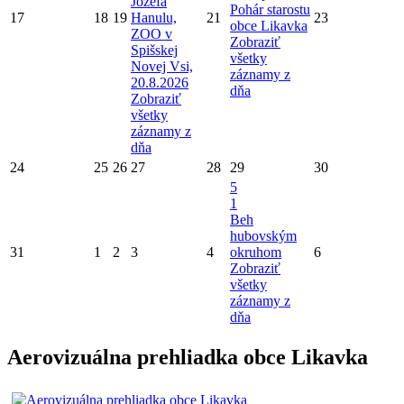
Jozefa
Pohár starostu
17
18
19
Hanulu,
21
23
obce Likavka
ZOO v
Zobraziť
Spišskej
všetky
Novej Vsi,
záznamy z
20.8.2026
dňa
Zobraziť
všetky
záznamy z
dňa
24
25
26
27
28
29
30
5
1
Beh
hubovským
31
1
2
3
4
okruhom
6
Zobraziť
všetky
záznamy z
dňa
Aerovizuálna prehliadka obce Likavka