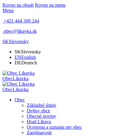
Rovno na obsah
Rovno na menu
Menu
+421 444 300 244
obec@likavka.sk
SK
Slovensky
SK
Slovensky
EN
English
DE
Deutsch
Obec
Likavka
Obec
Likavka
Obec
Základné údaje
Dejiny obce
Obecné noviny
Hrad Likava
Ocenenia a uznania pre obec
Zaujímavosti