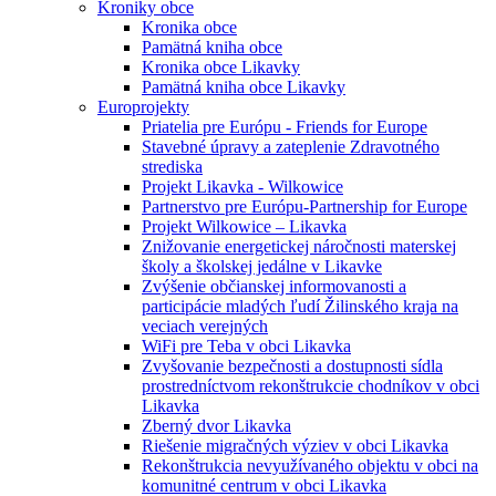
Kroniky obce
Kronika obce
Pamätná kniha obce
Kronika obce Likavky
Pamätná kniha obce Likavky
Europrojekty
Priatelia pre Európu - Friends for Europe
Stavebné úpravy a zateplenie Zdravotného
strediska
Projekt Likavka - Wilkowice
Partnerstvo pre Európu-Partnership for Europe
Projekt Wilkowice – Likavka
Znižovanie energetickej náročnosti materskej
školy a školskej jedálne v Likavke
Zvýšenie občianskej informovanosti a
participácie mladých ľudí Žilinského kraja na
veciach verejných
WiFi pre Teba v obci Likavka
Zvyšovanie bezpečnosti a dostupnosti sídla
prostredníctvom rekonštrukcie chodníkov v obci
Likavka
Zberný dvor Likavka
Riešenie migračných výziev v obci Likavka
Rekonštrukcia nevyužívaného objektu v obci na
komunitné centrum v obci Likavka