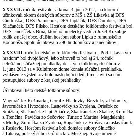
XXXVII.
ročník festivalu sa konal 3. júna 2012, na ktorom
účinkovali okrem detských súborov z MŠ a ZŠ Likavka aj DFS
Cindruška , DFS Pramienok, DFS Liptáčik, DFS Ďumbier, DFS
Sliačanček, DFS Pilsko. Hosťom detského folklórneho festivalu bol
DFS Jánošíček z Brna, ktorého umelecký vedúci Jozef Kozub je
rodík z našej obce, ďalším hosťom súbor Lipka z rumunského
Bodonoša. Spolu účinkovalo 296 hudobníkov a tanečníkov .
XXXVIII.
ročník detského folklórneho festivalu „ Pod Likavským
hradom“ bol dvojdňový, lebo zároveň to bol aj 24. ročník
celoštátnej súťažnej prehliadky detských folklórnych súborov.
1. júna 2013 sa v Kultúrnom dome konala súťažná prehliadka,
vyhlásenie výsledkov bolo nasledujúci deň. Predstavili sa nám
postupujúce súbory z krajskej prehliadky.
Účinkovali tieto detské folklórne súbory:
Maguráčik z Kežmarku, Goral z Hladovky, Brezinky z Polomky,
Javorníček z Hvozdnice, Lastovičky zo Zvolena, Oriešok zo
Smižian, Sliačanček zLipt. Sliačov, Skaličánek zo Skalice, Kornička
z Trenčína, Pavička zo Sečoviec, Turiec z Martina, Magdalenka
z Modry, Zornička zo Zvolena, Ragačinka z Hrušova a raslavičanik
z Raslavíc. Hosťom festivalu boli domáce súbory Slniečko
a Likava, poľský súbor Górolicki z Mesznej. Svoje umenie