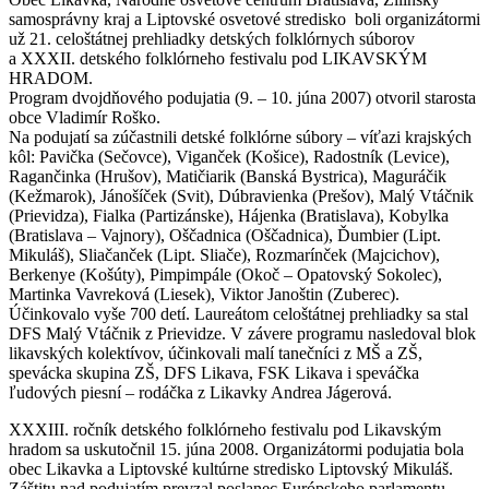
samosprávny kraj a Liptovské osvetové stredisko boli organizátormi
už 21. celoštátnej prehliadky detských folklórnych súborov
a XXXII. detského folklórneho festivalu pod LIKAVSKÝM
HRADOM.
Program dvojdňového podujatia (9. – 10. júna 2007) otvoril starosta
obce Vladimír Roško.
Na podujatí sa zúčastnili detské folklórne súbory – víťazi krajských
kôl: Pavička (Sečovce), Viganček (Košice), Radostník (Levice),
Ragančinka (Hrušov), Matičiarik (Banská Bystrica), Maguráčik
(Kežmarok), Jánošíček (Svit), Dúbravienka (Prešov), Malý Vtáčnik
(Prievidza), Fialka (Partizánske), Hájenka (Bratislava), Kobylka
(Bratislava – Vajnory), Oščadnica (Oščadnica), Ďumbier (Lipt.
Mikuláš), Sliačanček (Lipt. Sliače), Rozmarínček (Majcichov),
Berkenye (Košúty), Pimpimpále (Okoč – Opatovský Sokolec),
Martinka Vavreková (Liesek), Viktor Janoštin (Zuberec).
Účinkovalo vyše 700 detí. Laureátom celoštátnej prehliadky sa stal
DFS Malý Vtáčnik z Prievidze. V závere programu nasledoval blok
likavských kolektívov, účinkovali malí tanečníci z MŠ a ZŠ,
spevácka skupina ZŠ, DFS Likava, FSK Likava i speváčka
ľudových piesní – rodáčka z Likavky Andrea Jágerová.
XXXIII. ročník detského folklórneho festivalu pod Likavským
hradom sa uskutočnil 15. júna 2008. Organizátormi podujatia bola
obec Likavka a Liptovské kultúrne stredisko Liptovský Mikuláš.
Záštitu nad podujatím prevzal poslanec Európskeho parlamentu