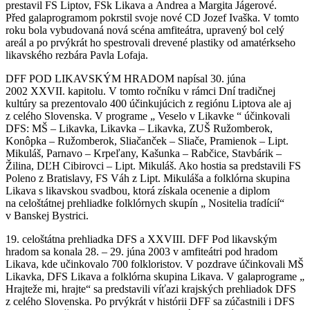
prestavil FS Liptov, FSk Likava a Andrea a Margita Jágerové.
Před galaprogramom pokrstil svoje nové CD Jozef Ivaška. V tomto
roku bola vybudovaná nová scéna amfiteátra, upravený bol celý
areál a po prvýkrát ho spestrovali drevené plastiky od amatérkseho
likavského rezbára Pavla Lofaja.
DFF POD LIKAVSKÝM HRADOM napísal 30. júna
2002 XXVII. kapitolu. V tomto ročníku v rámci Dní tradičnej
kultúry sa prezentovalo 400 účinkujúcich z regiónu Liptova ale aj
z celého Slovenska. V programe „ Veselo v Likavke “ účinkovali
DFS: MŠ – Likavka, Likavka – Likavka, ZUŠ Ružomberok,
Konôpka – Ružomberok, Sliačanček – Sliače, Pramienok – Lipt.
Mikuláš, Parnavo – Krpeľany, Kašunka – Rabčice, Stavbárik –
Žilina, DĽH Cibirovci – Lipt. Mikuláš. Ako hostia sa predstavili FS
Poleno z Bratislavy, FS Váh z Lipt. Mikuláša a folklórna skupina
Likava s likavskou svadbou, ktorá získala ocenenie a diplom
na celoštátnej prehliadke folklórnych skupín „ Nositelia tradícií“
v Banskej Bystrici.
19. celoštátna prehliadka DFS a XXVIII. DFF Pod likavským
hradom sa konala 28. – 29. júna 2003 v amfiteátri pod hradom
Likava, kde učinkovalo 700 folkloristov. V pozdrave účinkovali MŠ
Likavka, DFS Likava a folklórna skupina Likava. V galaprograme „
Hrajteže mi, hrajte“ sa predstavili víťazi krajských prehliadok DFS
z celého Slovenska. Po prvýkrát v histórii DFF sa zúčastnili i DFS