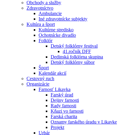
Obchody a služby
Zdravotníctvo
Ambulancie
Iné zdravotnícke subjekty
Kultúra a šport
Kultúrne stredisko
Ochotnícke divadlo
Folklór
Detský folklórny festival
41.ročník DFF
Dedinská folklórna skupina
Detský folklórny súbor
Šport
Kalendár akcií
Cestovný ruch
Organizácie
Farnosť Likavka
Farský úrad
Dejiny farnosti
Rady farnosti
Kňazi vo farnosti
Farská charita
Oznamy farského úradu v Likavke
Projekt
Urbár