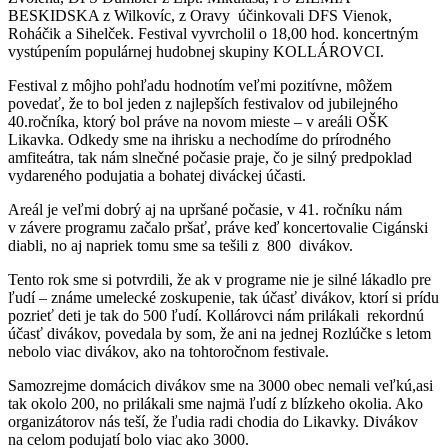
BESKIDSKA z Wilkovíc, z Oravy účinkovali DFS Vienok,
Roháčik a Sihelček. Festival vyvrcholil o 18,00 hod. koncertným
vystúpením populárnej hudobnej skupiny KOLLÁROVCI.
Festival z môjho pohľadu hodnotím veľmi pozitívne, môžem
povedať, že to bol jeden z najlepších festivalov od jubilejného
40.ročníka, ktorý bol práve na novom mieste – v areáli OŠK
Likavka. Odkedy sme na ihrisku a nechodíme do prírodného
amfiteátra, tak nám slnečné počasie praje, čo je silný predpoklad
vydareného podujatia a bohatej diváckej účasti.
Areál je veľmi dobrý aj na upršané počasie, v 41. ročníku nám
v závere programu začalo pršať, práve keď koncertovalie Cigánski
diabli, no aj napriek tomu sme sa tešili z 800 divákov.
Tento rok sme si potvrdili, že ak v programe nie je silné lákadlo pre
ľudí – známe umelecké zoskupenie, tak účasť divákov, ktorí si prídu
pozrieť deti je tak do 500 ľudí. Kollárovci nám prilákali rekordnú
účasť divákov, povedala by som, že ani na jednej Rozlúčke s letom
nebolo viac divákov, ako na tohtoročnom festivale.
Samozrejme domácich divákov sme na 3000 obec nemali veľkú,asi
tak okolo 200, no prilákali sme najmä ľudí z blízkeho okolia. Ako
organizátorov nás teší, že ľudia radi chodia do Likavky. Divákov
na celom podujatí bolo viac ako 3000.