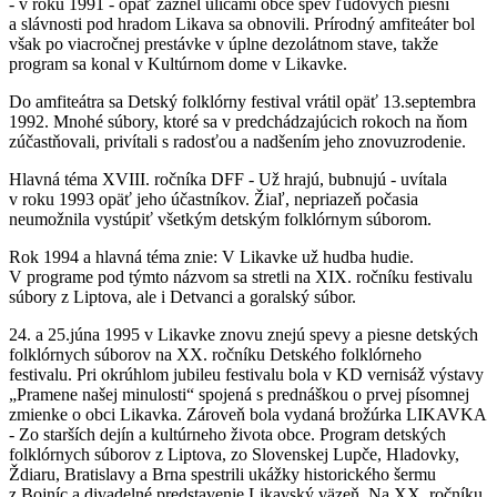
- v roku 1991 - opäť zaznel ulicami obce spev ľudových piesní
a slávnosti pod hradom Likava sa obnovili. Prírodný amfiteáter bol
však po viacročnej prestávke v úplne dezolátnom stave, takže
program sa konal v Kultúrnom dome v Likavke.
Do amfiteátra sa Detský folklórny festival vrátil opäť 13.septembra
1992. Mnohé súbory, ktoré sa v predchádzajúcich rokoch na ňom
zúčastňovali, privítali s radosťou a nadšením jeho znovuzrodenie.
Hlavná téma XVIII. ročníka DFF - Už hrajú, bubnujú - uvítala
v roku 1993 opäť jeho účastníkov. Žiaľ, nepriazeň počasia
neumožnila vystúpiť všetkým detským folklórnym súborom.
Rok 1994 a hlavná téma znie: V Likavke už hudba hudie.
V programe pod týmto názvom sa stretli na XIX. ročníku festivalu
súbory z Liptova, ale i Detvanci a goralský súbor.
24. a 25.júna 1995 v Likavke znovu znejú spevy a piesne detských
folklórnych súborov na XX. ročníku Detského folklórneho
festivalu. Pri okrúhlom jubileu festivalu bola v KD vernisáž výstavy
„Pramene našej minulosti“ spojená s prednáškou o prvej písomnej
zmienke o obci Likavka. Zároveň bola vydaná brožúrka LIKAVKA
- Zo starších dejín a kultúrneho života obce. Program detských
folklórnych súborov z Liptova, zo Slovenskej Lupče, Hladovky,
Ždiaru, Bratislavy a Brna spestrili ukážky historického šermu
z Bojníc a divadelné predstavenie Likavský väzeň. Na XX. ročníku