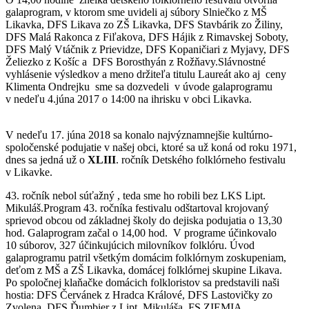
galaprogram, v ktorom sme uvideli aj súbory Slniečko z MŠ
Likavka, DFS Likava zo ZŠ Likavka, DFS Stavbárik zo Žiliny,
DFS Malá Rakonca z Fiľakova, DFS Hájik z Rimavskej Soboty,
DFS Malý Vtáčnik z Prievidze, DFS Kopaničiari z Myjavy, DFS
Želiezko z Košíc a DFS Borosthyán z Rožňavy.Slávnostné
vyhlásenie výsledkov a meno držiteľa titulu Laureát ako aj ceny
Klimenta Ondrejku sme sa dozvedeli v úvode galaprogramu
v nedeľu 4.júna 2017 o 14:00 na ihrisku v obci Likavka.
V nedeľu 17. júna 2018 sa konalo najvýznamnejšie kultúrno-
spoločenské podujatie v našej obci, ktoré sa už koná od roku 1971,
dnes sa jedná už o
XLIII
. ročník Detského folklórneho festivalu
v Likavke.
43. ročník nebol súťažný , teda sme ho robili bez LKS Lipt.
Mikuláš.Program 43. ročníka festivalu odštartoval krojovaný
sprievod obcou od základnej školy do dejiska podujatia o 13,30
hod. Galaprogram začal o 14,00 hod. V programe účinkovalo
10 súborov, 327 účinkujúcich milovníkov folklóru. Úvod
galaprogramu patril všetkým domácim folklórnym zoskupeniam,
deťom z MŠ a ZŠ Likavka, domácej folklórnej skupine Likava.
Po spoločnej klaňačke domácich folkloristov sa predstavili naši
hostia: DFS Červánek z Hradca Králové, DFS Lastovičky zo
Zvolena, DFS Ďumbier z Lipt. Mikuláša, FS ZIEMIA