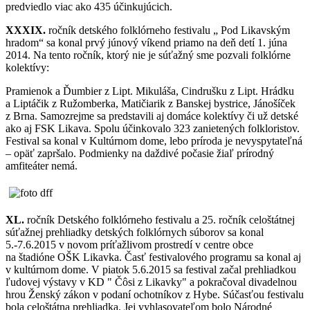
predviedlo viac ako 435 účinkujúcich.
XXXIX.
ročník detského folklórneho festivalu „ Pod Likavským
hradom“ sa konal prvý júnový víkend priamo na deň detí 1. júna
2014. Na tento ročník, ktorý nie je súťažný sme pozvali folklórne
kolektívy:
Pramienok a Ďumbier z Lipt. Mikuláša, Cindrušku z Lipt. Hrádku
a Liptáčik z Ružomberka, Matičiarik z Banskej bystrice, Jánošíček
z Brna. Samozrejme sa predstavili aj domáce kolektívy či už detské
ako aj FSK Likava. Spolu účinkovalo 323 zanietených folkloristov.
Festival sa konal v Kultúrnom dome, lebo príroda je nevyspytateľná
– opäť zapršalo. Podmienky na daždivé počasie žiaľ prírodný
amfiteáter nemá.
XL.
ročník Detského folklórneho festivalu a 25. ročník celoštátnej
súťažnej prehliadky detských folklórnych súborov sa konal
5.-7.6.2015 v novom príťažlivom prostredí v centre obce
na štadióne OŠK Likavka. Časť festivalového programu sa konal aj
v kultúrnom dome. V piatok 5.6.2015 sa festival začal prehliadkou
ľudovej výstavy v KD " Čôsi z Likavky" a pokračoval divadelnou
hrou Ženský zákon v podaní ochotníkov z Hybe. Súčasťou festivalu
bola celoštátna prehliadka. Jej vyhlasovateľom bolo Národné