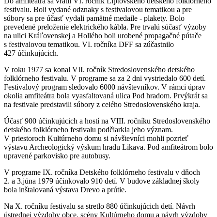
Do amfiteátra sa vrátil VI. ročník Liptovského detského folklórneho
festivalu. Boli vydané odznaky s festivalovou tematikou a pre
súbory sa pre účasť vydali pamätné medaile - plakety. Bolo
prevedené preloženie elektrického kábla. Pre trvalú súčasť výzoby
na ulici Kráľovenskej a Hollého boli urobené propagačné pútače
s festivalovou tematikou. VI. ročníka DFF sa zúčastnilo
427 účinkujúcich.
V roku 1977 sa konal VII. ročník Stredoslovenského detského
folklórneho festivalu. V programe sa za 2 dni vystriedalo 600 detí.
Festivalový program sledovalo 6000 návštevníkov. V rámci úprav
okolia amfiteátra bola vyasfaltovaná ulica Pod hradom. Prvýkrát sa
na festivale predstavili súbory z celého Stredoslovenského kraja.
Účasť 900 účinkujúcich a hostí na VIII. ročníku Stredoslovenského
detského folklórneho festivalu podčiarkla jeho význam.
V priestoroch Kultúrneho domu si návštevníci mohli pozrieť
výstavu Archeologický výskum hradu Likava. Pod amfiteátrom bolo
upravené parkovisko pre autobusy.
V programe IX. ročníka Detského folklórneho festivalu v dňoch
2. a 3.júna 1979 účinkovalo 910 detí. V budove základnej školy
bola inštalovaná výstava Drevo a prútie.
Na X. ročníku festivalu sa stretlo 880 účinkujúcich detí. Návrh
ústrednej výzdoby obce, scény Kultúrneho domu a návrh výzdoby