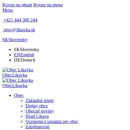
Rovno na obsah
Rovno na menu
Menu
+421 444 300 244
obec@likavka.sk
SK
Slovensky
SK
Slovensky
EN
English
DE
Deutsch
Obec
Likavka
Obec
Likavka
Obec
Základné údaje
Dejiny obce
Obecné noviny
Hrad Likava
Ocenenia a uznania pre obec
Zaujímavosti