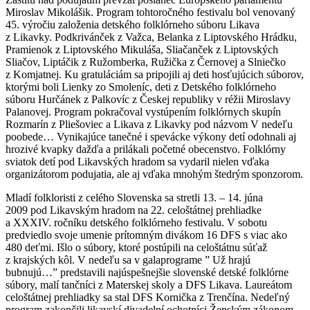
Miroslav Mikolášik. Program tohtoročného festivalu bol venovaný
45. výročiu založenia detského folklórneho súboru Likava
z Likavky. Podkrivánček z Važca, Belanka z Liptovského Hrádku,
Pramienok z Liptovského Mikuláša, Sliačanček z Liptovských
Sliačov, Liptáčik z Ružomberka, Ružička z Černovej a Slniečko
z Komjatnej. Ku gratuláciám sa pripojili aj deti hosťujúcich súborov,
ktorými boli Lienky zo Smoleníc, deti z Detského folklórneho
súboru Hurčánek z Palkovíc z Českej republiky v réžii Miroslavy
Palanovej. Program pokračoval vystúpením folklórnych skupín
Rozmarín z Pliešoviec a Likava z Likavky pod názvom V nedeľu
poobede… Vynikajúce tanečné i spevácke výkony detí odohnali aj
hrozivé kvapky dažďa a prilákali početné obecenstvo. Folklórny
sviatok detí pod Likavských hradom sa vydaril nielen vďaka
organizátorom podujatia, ale aj vďaka mnohým štedrým sponzorom.
Mladí folkloristi z celého Slovenska sa stretli 13. – 14. júna
2009 pod Likavským hradom na 22. celoštátnej prehliadke
a XXXIV. ročníku detského folklórneho festivalu. V sobotu
predviedlo svoje umenie prítomným divákom 16 DFS s viac ako
480 deťmi. Išlo o súbory, ktoré postúpili na celoštátnu súťaž
z krajských kôl. V nedeľu sa v galaprograme ” Už hrajú
bubnujú…” predstavili najúspešnejšie slovenské detské folklórne
súbory, malí tančníci z Materskej skoly a DFS Likava. Laureátom
celoštátnej prehliadky sa stal DFS Kornička z Trenčína. Nedeľný
program zakončili likavskí divadelní ochotníci Ženským zákonom