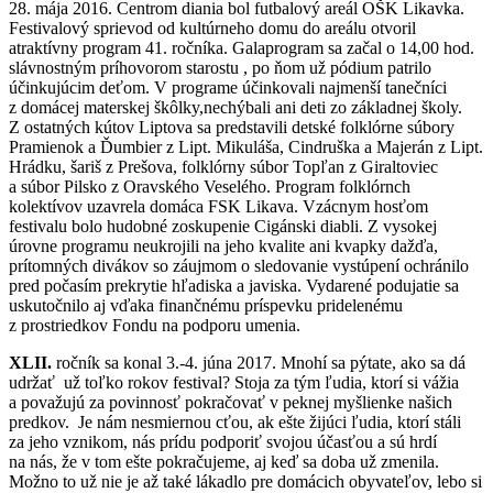
28. mája 2016. Centrom diania bol futbalový areál OŠK Likavka.
Festivalový sprievod od kultúrneho domu do areálu otvoril
atraktívny program 41. ročníka. Galaprogram sa začal o 14,00 hod.
slávnostným príhovorom starostu , po ňom už pódium patrilo
účinkujúcim deťom. V programe účinkovali najmenší tanečníci
z domácej materskej škôlky,nechýbali ani deti zo základnej školy.
Z ostatných kútov Liptova sa predstavili detské folklórne súbory
Pramienok a Ďumbier z Lipt. Mikuláša, Cindruška a Majerán z Lipt.
Hrádku, šariš z Prešova, folklórny súbor Topľan z Giraltoviec
a súbor Pilsko z Oravského Veselého. Program folklórnch
kolektívov uzavrela domáca FSK Likava. Vzácnym hosťom
festivalu bolo hudobné zoskupenie Cigánski diabli. Z vysokej
úrovne programu neukrojili na jeho kvalite ani kvapky dažďa,
prítomných divákov so záujmom o sledovanie vystúpení ochránilo
pred počasím prekrytie hľadiska a javiska. Vydarené podujatie sa
uskutočnilo aj vďaka finančnému príspevku pridelenému
z prostriedkov Fondu na podporu umenia.
XLII.
ročník sa konal 3.-4. júna 2017. Mnohí sa pýtate, ako sa dá
udržať už toľko rokov festival? Stoja za tým ľudia, ktorí si vážia
a považujú za povinnosť pokračovať v peknej myšlienke našich
predkov. Je nám nesmiernou cťou, ak ešte žijúci ľudia, ktorí stáli
za jeho vznikom, nás prídu podporiť svojou účasťou a sú hrdí
na nás, že v tom ešte pokračujeme, aj keď sa doba už zmenila.
Možno to už nie je až také lákadlo pre domácich obyvateľov, lebo si