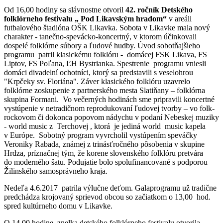
Od 16,00 hodiny sa slávnostne otvoril
42. ročník Detského
folklórneho festivalu „ Pod Likavským hradom“
v areáli
futbalového štadióna OŠK Likavka. Sobota v Likavke mala nový
charakter - tanečno-spevácko-koncertný, v ktorom účinkovali
dospelé folklórne súbory a ľudové hudby. Úvod sobotňajšieho
programu patril klasickému folklóru - domácej FSK Likava, FS
Liptov, FS Poľana, ĽH Bystrianka. Spestrenie programu vniesli
domáci divadelní ochotníci, ktorý sa predstavili s veselohrou
"Krpčeky sv. Floriána". Záver klasického folklóru uzavrelo
folklórne zoskupenie z partnerského mesta Slatiňany – folklórna
skupina Formani. Vo večerných hodinách sme pripravili koncertné
vystúpenie v netradičnom reprodukovaní ľudovej tvorby – vo folk-
rockovom či dokonca popovom nádychu v podaní Nebeskej muziky
- world music z Terchovej , ktorá je jediná world music kapela
v Európe. Sobotný program vyvrcholil vystúpením speváčky
Veroniky Rabada, známej z trinásťročného pôsobenia v skupine
Hrdza, príznačnej tým, že korene slovenského folklóru pretvára
do moderného šatu. Podujatie bolo spolufinancované s podporou
Žilinského samosprávneho kraja.
Nedeľa 4.6.2017 patrila výlučne deťom. Galaprogramu už tradične
predchádza krojovaný sprievod obcou so začiatkom o 13,00 hod.
spred kultúrneho domu v Likavke.
O 14,00 hodine znelka detského folklórneho festivalu otvorila