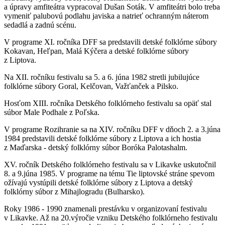
a úpravy amfiteátra vypracoval Dušan Soták. V amfiteátri bolo treba
vymeniť palubovú podlahu javiska a natrieť ochranným náterom
sedadlá a zadnú scénu.
V programe XI. ročníka DFF sa predstavili detské folklórne súbory
Kokavan, Heľpan, Malá Kýčera a detské folklórne súbory
z Liptova.
Na XII. ročníku festivalu sa 5. a 6. júna 1982 stretli jubilujúce
folklórne súbory Goral, Kelčovan, Važťanček a Pilsko.
Hosťom XIII. ročníka Detského folklórneho festivalu sa opäť stal
súbor Male Podhale z Poľska.
V programe Rozihranie sa na XIV. ročníku DFF v dňoch 2. a 3.júna
1984 predstavili detské folklórne súbory z Liptova a ich hostia
z Maďarska - detský folklórny súbor Boróka Palotashalm.
XV. ročník Detského folklórneho festivalu sa v Likavke uskutočnil
8. a 9.júna 1985. V programe na tému Tie liptovské stráne spevom
ožívajú vystúpili detské folklórne súbory z Liptova a detský
folklórny súbor z Mihajlogradu (Bulharsko).
Roky 1986 - 1990 znamenali prestávku v organizovaní festivalu
v Likavke. Až na 20.výročie vzniku Detského folklórneho festivalu