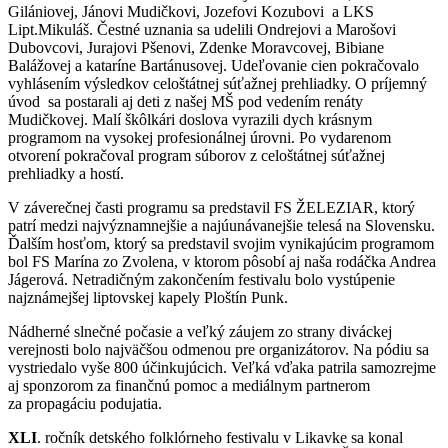
Gilániovej, Jánovi Mudičkovi, Jozefovi Kozubovi a LKS
Lipt.Mikuláš. Čestné uznania sa udelili Ondrejovi a Marošovi
Dubovcovi, Jurajovi Pšenovi, Zdenke Moravcovej, Bibiane
Balážovej a kataríne Bartánusovej. Udeľovanie cien pokračovalo
vyhlásením výsledkov celoštátnej súťažnej prehliadky. O príjemný
úvod sa postarali aj deti z našej MŠ pod vedením renáty
Mudičkovej. Malí škôlkári doslova vyrazili dych krásnym
programom na vysokej profesionálnej úrovni. Po vydarenom
otvorení pokračoval program súborov z celoštátnej súťažnej
prehliadky a hostí.
V záverečnej časti programu sa predstavil FS ŽELEZIAR, ktorý
patrí medzi najvýznamnejšie a najúunávanejšie telesá na Slovensku.
Ďalším hosťom, ktorý sa predstavil svojim vynikajúcim programom
bol FS Marína zo Zvolena, v ktorom pôsobí aj naša rodáčka Andrea
Jágerová. Netradičným zakončením festivalu bolo vystúpenie
najznámejšej liptovskej kapely Ploštín Punk.
Nádherné slnečné počasie a veľký záujem zo strany diváckej
verejnosti bolo najväčšou odmenou pre organizátorov. Na pódiu sa
vystriedalo vyše 800 účinkujúcich. Veľká vďaka patrila samozrejme
aj sponzorom za finančnú pomoc a mediálnym partnerom
za propagáciu podujatia.
XLI
. ročník detského folklórneho festivalu v Likavke sa konal