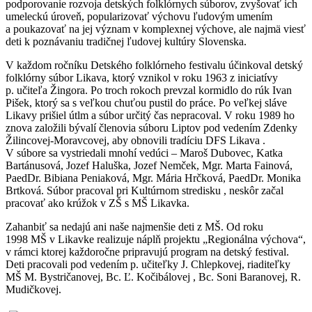
podporovanie rozvoja detských folklórnych súborov, zvyšovať ich
umeleckú úroveň, popularizovať výchovu ľudovým umením
a poukazovať na jej význam v komplexnej výchove, ale najmä viesť
deti k poznávaniu tradičnej ľudovej kultúry Slovenska.
V každom ročníku Detského folklórneho festivalu účinkoval detský
folklórny súbor Likava, ktorý vznikol v roku 1963 z iniciatívy
p. učiteľa Žingora. Po troch rokoch prevzal kormidlo do rúk Ivan
Pišek, ktorý sa s veľkou chuťou pustil do práce. Po veľkej sláve
Likavy prišiel útlm a súbor určitý čas nepracoval. V roku 1989 ho
znova založili bývalí členovia súboru Liptov pod vedením Zdenky
Žilincovej-Moravcovej, aby obnovili tradíciu DFS Likava .
V súbore sa vystriedali mnohí vedúci – Maroš Dubovec, Katka
Bartánusová, Jozef Haluška, Jozef Nemček, Mgr. Marta Fainová,
PaedDr. Bibiana Peniaková, Mgr. Mária Hrčková, PaedDr. Monika
Brtková. Súbor pracoval pri Kultúrnom stredisku , neskôr začal
pracovať ako krúžok v ZŠ s MŠ Likavka.
Zahanbiť sa nedajú ani naše najmenšie deti z MŠ. Od roku
1998 MŠ v Likavke realizuje náplň projektu „Regionálna výchova“,
v rámci ktorej každoročne pripravujú program na detský festival.
Deti pracovali pod vedením p. učiteľky J. Chlepkovej, riaditeľky
MŠ M. Bystričanovej, Bc. Ľ. Kočibálovej , Bc. Soni Baranovej, R.
Mudičkovej.