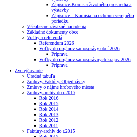
Zápisnice-Komisia životného prostredia a
výstavby
Zápisnice – Komisia na ochranu verejného
poriadku
Všeobecne záväzné nariadenia
Základné dokumenty obce
Voľby a referendá
Referendum 2026
Voľby do orgánov samosprávy obcí 2026
Príprava
Voľby do orgánov samosprávnych krajov 2026
Príprava
Zverejňovanie
Úradná tabuľa
Zmluvy, Faktúry, Objednávky
Zmluvy o nájme hrobového miesta
Zmluvy-archív do r.2015
Rok 2016
Rok 2015
Rok 2014
Rok 2013
Rok 2012
Rok 2011
Faktúry-archív do r.2015
Rok 2015