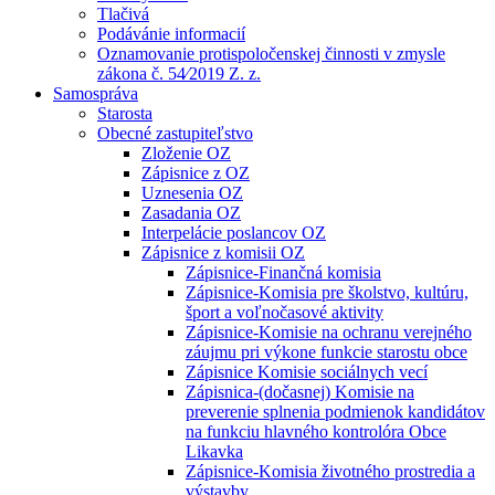
Tlačivá
Podávánie informacií
Oznamovanie protispoločenskej činnosti v zmysle
zákona č. 54⁄2019 Z. z.
Samospráva
Starosta
Obecné zastupiteľstvo
Zloženie OZ
Zápisnice z OZ
Uznesenia OZ
Zasadania OZ
Interpelácie poslancov OZ
Zápisnice z komisii OZ
Zápisnice-Finančná komisia
Zápisnice-Komisia pre školstvo, kultúru,
šport a voľnočasové aktivity
Zápisnice-Komisie na ochranu verejného
záujmu pri výkone funkcie starostu obce
Zápisnice Komisie sociálnych vecí
Zápisnica-(dočasnej) Komisie na
preverenie splnenia podmienok kandidátov
na funkciu hlavného kontrolóra Obce
Likavka
Zápisnice-Komisia životného prostredia a
výstavby