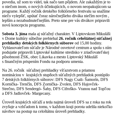
povedia, už som to videl, tak načo tam pôjdem. Ale zakaždým je to
o niečom inom, o nových účinkujúcich, o novom neopakujúcom sa
programe. Každý ročník detského folklórneho festivalu sa snažíme
niečo vylepšiť, upútať čoraz náročnejšieho diváka niečím novým ,
lepším a nezabudnuteľnejším. Preto sme pre vás divákov pripravili
novú koncepciu programu.
Sobota 3. júna
mala aj súťažný charakter. V Liptovskom Mikuláši
v Dome kultúry súbežne prebiehal
26. ročník celoštátnej súťažnej
prehliadky detských folklórnych súborov
od 15,00 hodiny.
Vyhlasovateľom súťaže je Národné osvetové centrum a spolu s ním
podujatie pripravili Liptovské kultúrne stredisko v zriaďovateľskej
pôsobnosti ŽSK, obec Likavka a mesto Liptovský Mikuláš
s finančným prispením Fondu na podporu umenia.
Na 26. ročník súťažnej prehliadky víťazstvom a priamou
nomináciou v krajských stupňoch súťažných prehliadok postúpilo
7 detských folklórnych súborov: DFS Nagy Csali- Šamorín, DFS
Kornička- Trenčín, DFS Zornička- Zvolen, DFS Hajovček-
Strečno, DFS Sendergö- Šahy, DFS Cifroško- Vranou nad Topľou
a DFS Jadlovček- Margecany.
Úroveň krajských súťaží a teda najmä úroveň DFS sa z roka na rok
zvyšuje a vzhľadom k tomu, v každom kraji porota udelila niekoľko
návrhov na postup na celoštátnu úroveň prehliadky.