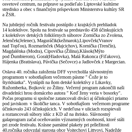
osvetové centrum, na príprave sa podieľalo Liptovské kultúrne
stredisko a obec s finančným príspevkom Ministerstva kultúry SR
a ŽSR.
Na jubilejný ročník festivalu postúpilo z krajských prehliadok
14 kolektívov. Spolu na festivale sa predstavilo 458 účinkujúcich
z kolektívov detských folklórnych súborov Zornička zo Zvolena,
Jelenček(Jelenec), Maguráčik(kežmarok),Lipovček(Vranov
nad Topľou), Rozmarínček (Majcichov), Kornička (Trenčín),
Magdalénka (Modra), Cipovička (Žilina),Klások(Mýto
pod Ďumbierom), Goral(Hladovka), Malá Rakonca (Fiľakovo),
Hájenka (Bratislava), Pávička (Sečovce) a Jadlovček z Margecian.
Oslava 40. ročníka založenia DFF vyvrcholila slávnostným
programom v sobotňajšom večernom pásme " Čože je to
štyridsiatka". Vystúpili na ňom detské kolektívy z Likavky,
Ružomberka, Bojkovíc zo Žiliny. Večerný program zakončili naši
divadelníci hrou domáceho autora " Keď ženy veria v bosorky".
Počas programu si spoločne zatancovali diváci aj účinkujúci priamo
pod javiskom v školičke tanca. V sobotňajšom večernom programe
účinkovalo 243 účinkujúcich. V nedeľusa v uliciach rozspievali
a roztancovali súbory idúc z KD až na ihrisko. Slávnostný
galaprogram začal oceňovaním významných osobností, ktoré stáli
pri zrode festivalu. Krásne pamätné plakety pri príležitosti
40.ročníka odovzdal starosta obce Vojtechovi Littvovi, Nadežde