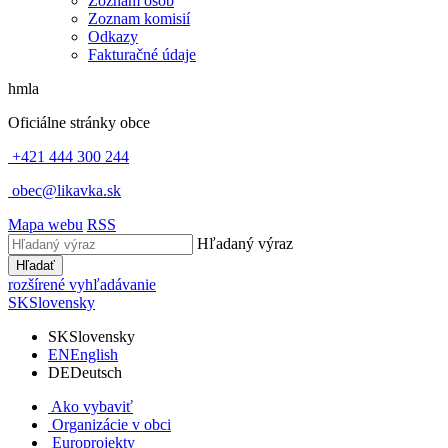
Zoznam osôb
Zoznam komisií
Odkazy
Fakturačné údaje
hmla
Oficiálne stránky obce
+421 444 300 244
obec@likavka.sk
Mapa webu
RSS
Hľadaný výraz
Hľadať
rozšírené vyhľadávanie
SK
Slovensky
SK
Slovensky
EN
English
DE
Deutsch
Ako vybaviť
Organizácie v obci
Europrojekty