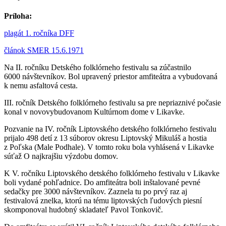
Príloha:
plagát 1. ročníka DFF
článok SMER 15.6.1971
Na II. ročníku Detského folklórneho festivalu sa zúčastnilo
6000 návštevníkov. Bol upravený priestor amfiteátra a vybudovaná
k nemu asfaltová cesta.
III. ročník Detského folklórneho festivalu sa pre nepriaznivé počasie
konal v novovybudovanom Kultúrnom dome v Likavke.
Pozvanie na IV. ročník Liptovského detského folklórneho festivalu
prijalo 498 detí z 13 súborov okresu Liptovský Mikuláš a hostia
z Poľska (Male Podhale). V tomto roku bola vyhlásená v Likavke
súťaž O najkrajšiu výzdobu domov.
K V. ročníku Liptovského detského folklórneho festivalu v Likavke
boli vydané pohľadnice. Do amfiteátra boli inštalované pevné
sedačky pre 3000 návštevníkov. Zaznela tu po prvý raz aj
festivalová znelka, ktorú na tému liptovských ľudových piesní
skomponoval hudobný skladateľ Pavol Tonkovič.