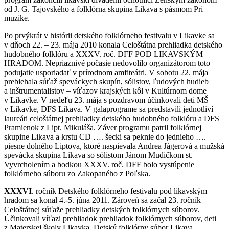
od J. G. Tajovského a folklórna skupina Likava s pásmom Pri
muzike.
Po prvýkrát v histórii detského folklórneho festivalu v Likavke sa
v dňoch 22. – 23. mája 2010 konala Celoštátna prehliadka detského
hudobného folklóru a XXXV. roč. DFF POD LIKAVSKÝM
HRADOM. Nepriaznivé počasie nedovolilo organizátorom toto
podujatie usporiadať v prírodnom amfiteátri. V sobotu 22. mája
prebiehala súťaž speváckych skupín, sólistov, ľudových hudieb
a inštrumentalistov – víťazov krajských kôl v Kultúrnom dome
v Likavke. V nedeľu 23. mája s pozdravom účinkovali deti MŠ
v Likavke, DFS Likava. V galaprograme sa predstavili jednotliví
laureáti celoštátnej prehliadky detského hudobného folklóru a DFS
Pramienok z Lipt. Mikuláša. Záver programu patril folklórnej
skupine Likava a krstu CD …. šecki sa peknie do jednieho …. –
piesne dolného Liptova, ktoré naspievala Andrea Jágerová a mužská
spevácka skupina Likava so sólistom Jánom Mudičkom st.
Vyvrcholením a bodkou XXXV. roč. DFF bolo vystúpenie
folklórneho súboru zo Zakopaného z Poľska.
XXXVI
. ročník Detského folklórneho festivalu pod likavským
hradom sa konal 4.-5. júna 2011. Zároveň sa začal 23. ročník
Celoštátnej súťaže prehliadky detských folklórnych súborov.
Účinkovali víťazi prehliadok prehliadok folklórnych súborov, deti
z Materskej školy Likavka, Detský folklórny súbor Likava.