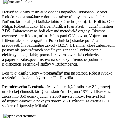
Detský folklórny festival je dodnes najväčšou udalosťou v obci.
Rok čo rok sa snažíme v ňom pokračovať, aby sme vzdali úctu
ľuďom, ktorí stáli pri kolíske tohto krásneho podujatia. Boli to: Oto
Milan, Róbert Kucko, Marcel Kutlík a Ivan Pišek – učiteľ miestnej
ZDŠ. Zainteresované boli okresné metodické orgány, Okresné
osvetové stredisko najmä na čele s pani Gilániovou, Vojtechom
Littvom ako choreografom. Po technickej stránke pomáhali
predovšetkým patronátne závody B.Z.V.I. Lenina, ktoré zabezpečili
postavenie provizórnych sociálnych zariadení, vybudovanie
elektriky ako aj ďalšej pomoci. Severoslovenské celulózky
a papierne zabezpečili rezivo na sedačky. Prenosné pódium dali
k dispozícii Technické služby v Ružomberku.
Boli tu aj ďalšie úseky – propagačný mal na starosti Róbert Kucko
a výzdobu akademický maliar Ján Havrilla.
Premiérového I. ročníka
festivalu detských súborov Záujmovej
umeleckej činnosti, ktorý sa uskutočnil 13.júna 1971 v Likavke sa
zúčastnilo 350 účinkujúcich a 2500 návštevníkov. Festival bol
dôstojnou oslavou a pekným darom k 50. výročiu založenia KSČ
v okrese Liptovský Mikuláš.