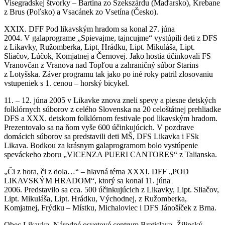
Visegradskej štvorky – Bartina zo Szekszárdu (Maďarsko), Krebane
z Brus (Poľsko) a Vsacánek zo Vsetína (Česko).
XXIX. DFF Pod likavským hradom sa konal 27. júna
2004. V galaprograme „Spievajme, tajncujme“ vystúpili deti z DFS
z Likavky, Ružomberka, Lipt. Hrádku, Lipt. Mikuláša, Lipt.
Sliačov, Lúčok, Komjatnej a Černovej. Jako hostia účinkovali FS
Vranovčan z Vranova nad Topľou a zahraničný súbor Starins
z Lotyšska. Záver programu tak jako po iné roky patril zlosovaniu
vstupeniek s 1. cenou – horský bicykel.
11. – 12. júna 2005 v Likavke znova zneli spevy a piesne detských
folklórnych súborov z celého Slovenska na 20 celoštátnej prehliadke
DFS a XXX. detskom folklórnom festivale pod likavským hradom.
Prezentovalo sa na ňom vyše 600 účinkujúcich. V pozdrave
domácich súborov sa predstavili deti MŠ, DFS Likavka i FSk
Likava. Bodkou za krásnym galaprogramom bolo vystúpenie
speváckeho zboru „VICENZA PUERI CANTORES“ z Talianska.
„Či z hora, či z dola…“ – hlavná téma XXXI. DFF „POD
LIKAVSKÝM HRADOM“, ktorý sa konal 11. júna
2006. Predstavilo sa cca. 500 účinkujúcich z Likavky, Lipt. Sliačov,
Lipt. Mikuláša, Lipt. Hrádku, Východnej, z Ružomberka,
Komjatnej, Frýdku – Místku, Michaloviec i DFS Jánošíček z Brna.
Obec Likavka, Národné osvetové centrum Bratislava, Žilinský