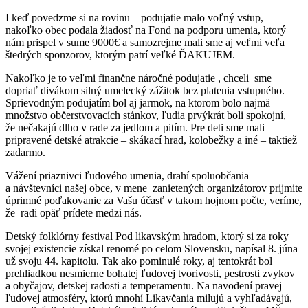
I keď povedzme si na rovinu – podujatie malo voľný vstup,
nakoľko obec podala žiadosť na Fond na podporu umenia, ktorý
nám prispel v sume 9000€ a samozrejme mali sme aj veľmi veľa
štedrých sponzorov, ktorým patrí veľké ĎAKUJEM.
Nakoľko je to veľmi finančne náročné podujatie , chceli sme
dopriať divákom silný umelecký zážitok bez platenia vstupného.
Sprievodným podujatím bol aj jarmok, na ktorom bolo najmä
množstvo občerstvovacích stánkov, ľudia prvýkrát boli spokojní,
že nečakajú dlho v rade za jedlom a pitím. Pre deti sme mali
pripravené detské atrakcie – skákací hrad, kolobežky a iné – taktiež
zadarmo.
Vážení priaznivci ľudového umenia, drahí spoluobčania
a návštevníci našej obce, v mene zanietených organizátorov prijmite
úprimné poďakovanie za Vašu účasť v takom hojnom počte, veríme,
že radi opäť prídete medzi nás.
Detský folklórny festival Pod likavským hradom, ktorý si za roky
svojej existencie získal renomé po celom Slovensku, napísal 8. júna
už svoju
44
. kapitolu. Tak ako pominulé roky, aj tentokrát bol
prehliadkou nesmierne bohatej ľudovej tvorivosti, pestrosti zvykov
a obyčajov, detskej radosti a temperamentu. Na navodení pravej
ľudovej atmosféry, ktorú mnohí Likavčania milujú a vyhľadávajú,