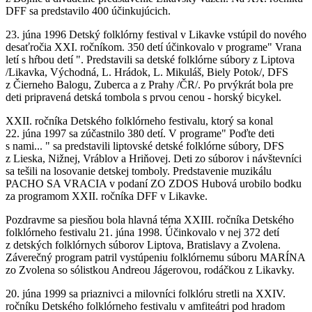
DFF sa predstavilo 400 účinkujúcich.
23. júna 1996 Detský folklórny festival v Likavke vstúpil do nového
desaťročia XXI. ročníkom. 350 detí účinkovalo v programe" Vrana
letí s hŕbou detí ". Predstavili sa detské folklórne súbory z Liptova
/Likavka, Východná, L. Hrádok, L. Mikuláš, Biely Potok/, DFS
z Čierneho Balogu, Zuberca a z Prahy /ČR/. Po prvýkrát bola pre
deti pripravená detská tombola s prvou cenou - horský bicykel.
XXII. ročníka Detského folklórneho festivalu, ktorý sa konal
22. júna 1997 sa zúčastnilo 380 detí. V programe" Poďte deti
s nami... " sa predstavili liptovské detské folklórne súbory, DFS
z Lieska, Nižnej, Vráblov a Hriňovej. Deti zo súborov i návštevníci
sa tešili na losovanie detskej tomboly. Predstavenie muzikálu
PACHO SA VRACIA v podaní ZO ZDOS Hubová urobilo bodku
za programom XXII. ročníka DFF v Likavke.
Pozdravme sa piesňou bola hlavná téma XXIII. ročníka Detského
folklórneho festivalu 21. júna 1998. Účinkovalo v nej 372 detí
z detských folklórnych súborov Liptova, Bratislavy a Zvolena.
Záverečný program patril vystúpeniu folklórnemu súboru MARÍNA
zo Zvolena so sólistkou Andreou Jágerovou, rodáčkou z Likavky.
20. júna 1999 sa priaznivci a milovníci folklóru stretli na XXIV.
ročníku Detského folklórneho festivalu v amfiteátri pod hradom