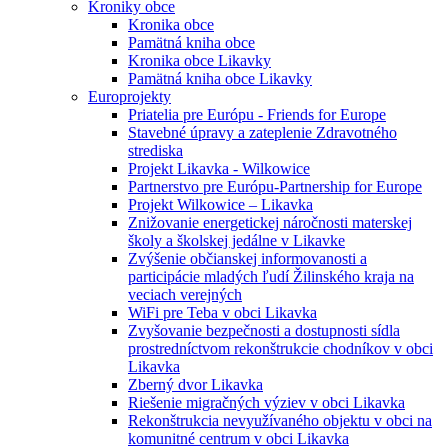
Kroniky obce
Kronika obce
Pamätná kniha obce
Kronika obce Likavky
Pamätná kniha obce Likavky
Europrojekty
Priatelia pre Európu - Friends for Europe
Stavebné úpravy a zateplenie Zdravotného
strediska
Projekt Likavka - Wilkowice
Partnerstvo pre Európu-Partnership for Europe
Projekt Wilkowice – Likavka
Znižovanie energetickej náročnosti materskej
školy a školskej jedálne v Likavke
Zvýšenie občianskej informovanosti a
participácie mladých ľudí Žilinského kraja na
veciach verejných
WiFi pre Teba v obci Likavka
Zvyšovanie bezpečnosti a dostupnosti sídla
prostredníctvom rekonštrukcie chodníkov v obci
Likavka
Zberný dvor Likavka
Riešenie migračných výziev v obci Likavka
Rekonštrukcia nevyužívaného objektu v obci na
komunitné centrum v obci Likavka