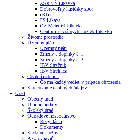
ZŠ s MŠ Likavka
Dobrovoľný hasičský zbor
eRko
FS Likava
OZ Meteníci Likavka
Centrum sociálnych služieb Likavka
Životné prostredie
Územný plán
Územný plán
Zmeny a doplnky č. 1
Zmeny a doplnky č. 2
IBV Strážnik
IBV Strelnica
Civilná ochrana
Čo má každý vedieť v prípade ohrozenia
Spracúvanie osobných údajov
Úrad
Obecný úrad
Úradné hodiny
Školský úrad
Odpadové hospodárstvo
Recyklácia
Dokumenty
Sociálne služby
Ako vybaviť