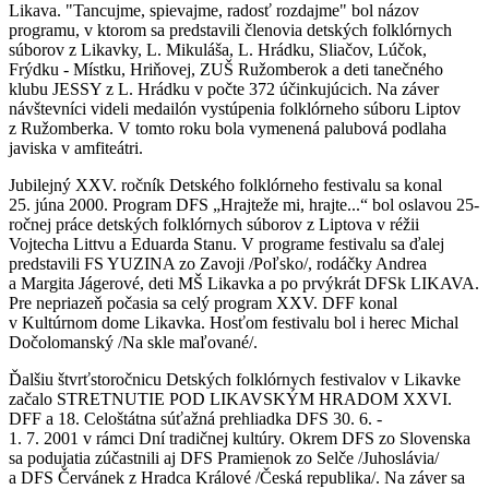
Likava. "Tancujme, spievajme, radosť rozdajme" bol názov
programu, v ktorom sa predstavili členovia detských folklórnych
súborov z Likavky, L. Mikuláša, L. Hrádku, Sliačov, Lúčok,
Frýdku - Místku, Hriňovej, ZUŠ Ružomberok a deti tanečného
klubu JESSY z L. Hrádku v počte 372 účinkujúcich. Na záver
návštevníci videli medailón vystúpenia folklórneho súboru Liptov
z Ružomberka. V tomto roku bola vymenená palubová podlaha
javiska v amfiteátri.
Jubilejný XXV. ročník Detského folklórneho festivalu sa konal
25. júna 2000. Program DFS „Hrajteže mi, hrajte...“ bol oslavou 25-
ročnej práce detských folklórnych súborov z Liptova v réžii
Vojtecha Littvu a Eduarda Stanu. V programe festivalu sa ďalej
predstavili FS YUZINA zo Zavoji /Poľsko/, rodáčky Andrea
a Margita Jágerové, deti MŠ Likavka a po prvýkrát DFSk LIKAVA.
Pre nepriazeň počasia sa celý program XXV. DFF konal
v Kultúrnom dome Likavka. Hosťom festivalu bol i herec Michal
Dočolomanský /Na skle maľované/.
Ďalšiu štvrťstoročnicu Detských folklórnych festivalov v Likavke
začalo STRETNUTIE POD LIKAVSKÝM HRADOM XXVI.
DFF a 18. Celoštátna súťažná prehliadka DFS 30. 6. -
1. 7. 2001 v rámci Dní tradičnej kultúry. Okrem DFS zo Slovenska
sa podujatia zúčastnili aj DFS Pramienok zo Selče /Juhoslávia/
a DFS Červánek z Hradca Králové /Česká republika/. Na záver sa