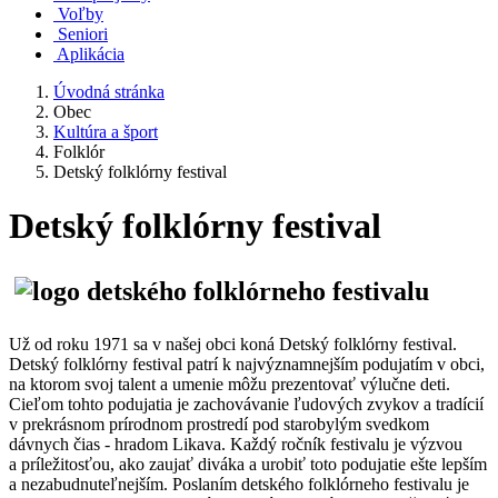
Voľby
Seniori
Aplikácia
Úvodná stránka
Obec
Kultúra a šport
Folklór
Detský folklórny festival
Detský folklórny festival
Už od roku 1971 sa v našej obci koná Detský folklórny festival.
Detský folklórny festival patrí k najvýznamnejším podujatím v obci,
na ktorom svoj talent a umenie môžu prezentovať výlučne deti.
Cieľom tohto podujatia je zachovávanie ľudových zvykov a tradícií
v prekrásnom prírodnom prostredí pod starobylým svedkom
dávnych čias - hradom Likava. Každý ročník festivalu je výzvou
a príležitosťou, ako zaujať diváka a urobiť toto podujatie ešte lepším
a nezabudnuteľnejším. Poslaním detského folklórneho festivalu je