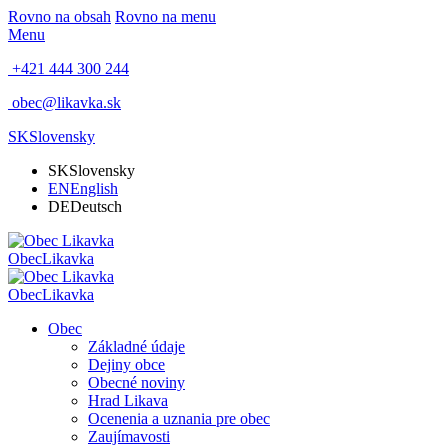
Rovno na obsah
Rovno na menu
Menu
+421 444 300 244
obec@likavka.sk
SK
Slovensky
SK
Slovensky
EN
English
DE
Deutsch
Obec
Likavka
Obec
Likavka
Obec
Základné údaje
Dejiny obce
Obecné noviny
Hrad Likava
Ocenenia a uznania pre obec
Zaujímavosti