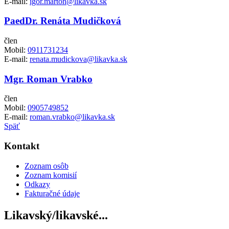
E-mail:
igor.marton@likavka.sk
PaedDr. Renáta Mudičková
člen
Mobil:
0911731234
E-mail:
renata.mudickova@likavka.sk
Mgr. Roman Vrabko
člen
Mobil:
0905749852
E-mail:
roman.vrabko@likavka.sk
Späť
Kontakt
Zoznam osôb
Zoznam komisií
Odkazy
Fakturačné údaje
Likavský/likavské...