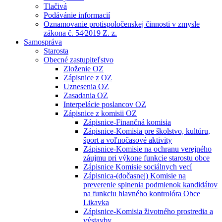
Tlačivá
Podávánie informacií
Oznamovanie protispoločenskej činnosti v zmysle
zákona č. 54⁄2019 Z. z.
Samospráva
Starosta
Obecné zastupiteľstvo
Zloženie OZ
Zápisnice z OZ
Uznesenia OZ
Zasadania OZ
Interpelácie poslancov OZ
Zápisnice z komisii OZ
Zápisnice-Finančná komisia
Zápisnice-Komisia pre školstvo, kultúru,
šport a voľnočasové aktivity
Zápisnice-Komisie na ochranu verejného
záujmu pri výkone funkcie starostu obce
Zápisnice Komisie sociálnych vecí
Zápisnica-(dočasnej) Komisie na
preverenie splnenia podmienok kandidátov
na funkciu hlavného kontrolóra Obce
Likavka
Zápisnice-Komisia životného prostredia a
výstavby