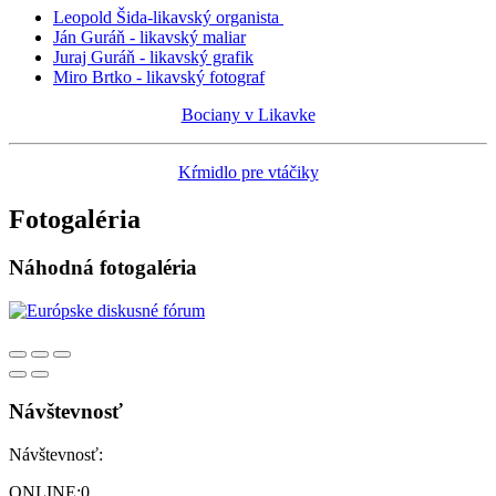
Leopold Šida-likavský organista
Ján Guráň - likavský maliar
Juraj Guráň - likavský grafik
Miro Brtko - likavský fotograf
Bociany v Likavke
Kŕmidlo pre vtáčiky
Fotogaléria
Náhodná fotogaléria
Návštevnosť
Návštevnosť:
ONLINE:
0