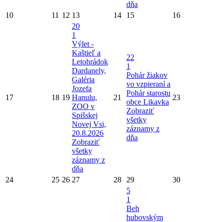
dňa
10
11
12
13
14
15
16
20
1
Výlet -
Kaštieľ a
22
Letohrádok
1
Dardanely,
Pohár žiakov
Galéria
vo vzpieraní a
Jozefa
Pohár starostu
17
18
19
Hanulu,
21
23
obce Likavka
ZOO v
Zobraziť
Spišskej
všetky
Novej Vsi,
záznamy z
20.8.2026
dňa
Zobraziť
všetky
záznamy z
dňa
24
25
26
27
28
29
30
5
1
Beh
hubovským