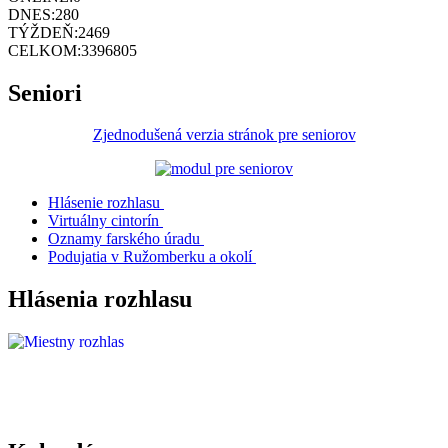
DNES:
280
TÝŽDEŇ:
2469
CELKOM:
3396805
Seniori
Zjednodušená verzia stránok pre seniorov
Hlásenie rozhlasu
Virtuálny cintorín
Oznamy farského úradu
Podujatia v Ružomberku a okolí
Hlásenia rozhlasu