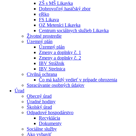
ZŠ s MŠ Likavka
Dobrovoľný hasičský zbor
eRko
FS Likava
OZ Meteníci Likavka
Centrum sociálnych služieb Likavka
Životné prostredie
Územný plán
Územný plán
Zmeny a doplnky č. 1
Zmeny a doplnky č. 2
IBV Strážnik
IBV Strelnica
Civilná ochrana
Čo má každý vedieť v prípade ohrozenia
Spracúvanie osobných údajov
Úrad
Obecný úrad
Úradné hodiny
Školský úrad
Odpadové hospodárstvo
Recyklácia
Dokumenty
Sociálne služby
Ako vybaviť