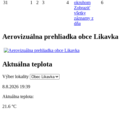
31
1
2
3
4
okruhom
6
Zobraziť
všetky
záznamy z
dňa
Aerovizuálna prehliadka obce Likavka
Aktuálna teplota
Výber lokality
8.8.2026 19:39
Aktuálna teplota:
21.6 °C