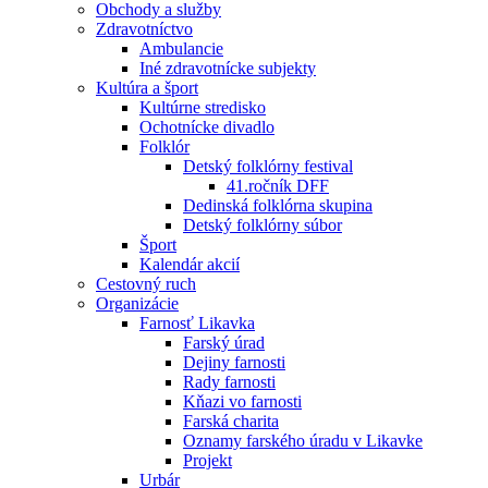
Obchody a služby
Zdravotníctvo
Ambulancie
Iné zdravotnícke subjekty
Kultúra a šport
Kultúrne stredisko
Ochotnícke divadlo
Folklór
Detský folklórny festival
41.ročník DFF
Dedinská folklórna skupina
Detský folklórny súbor
Šport
Kalendár akcií
Cestovný ruch
Organizácie
Farnosť Likavka
Farský úrad
Dejiny farnosti
Rady farnosti
Kňazi vo farnosti
Farská charita
Oznamy farského úradu v Likavke
Projekt
Urbár