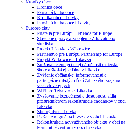
Kroniky obce
Kronika obce
Pamätná kniha obce
Kronika obce Likavky
Pamätná kniha obce Likavky
Europrojekty
Priatelia pre Európu - Friends for Europe
Stavebné úpravy a zateplenie Zdravotného
strediska
Projekt Likavka - Wilkowice
Partnerstvo pre Európu-Partnership for Europe
Projekt Wilkowice – Likavka
Znižovanie energetickej náročnosti materskej
školy a školskej jedálne v Likavke
Zvýšenie občianskej informovanosti a
participácie mladých ľudí Žilinského kraja na
veciach verejných
WiFi pre Teba v obci Likavka
Zvyšovanie bezpečnosti a dostupnosti sídla
prostredníctvom rekonštrukcie chodníkov v obci
Likavka
Zberný dvor Likavka
Riešenie migračných výziev v obci Likavka
Rekonštrukcia nevyužívaného objektu v obci na
komunitné centrum v obci Likavka