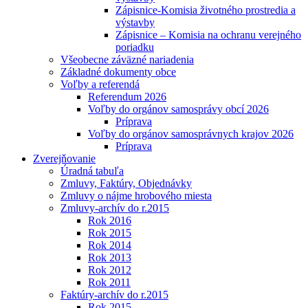
Zápisnice-Komisia životného prostredia a
výstavby
Zápisnice – Komisia na ochranu verejného
poriadku
Všeobecne záväzné nariadenia
Základné dokumenty obce
Voľby a referendá
Referendum 2026
Voľby do orgánov samosprávy obcí 2026
Príprava
Voľby do orgánov samosprávnych krajov 2026
Príprava
Zverejňovanie
Úradná tabuľa
Zmluvy, Faktúry, Objednávky
Zmluvy o nájme hrobového miesta
Zmluvy-archív do r.2015
Rok 2016
Rok 2015
Rok 2014
Rok 2013
Rok 2012
Rok 2011
Faktúry-archív do r.2015
Rok 2015