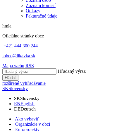
Zoznam osôb
Zoznam komisií
Odkazy
Fakturačné údaje
hmla
Oficiálne stránky obce
+421 444 300 244
obec@likavka.sk
Mapa webu
RSS
Hľadaný výraz
Hľadať
rozšírené vyhľadávanie
SK
Slovensky
SK
Slovensky
EN
English
DE
Deutsch
Ako vybaviť
Organizácie v obci
Europrojekty