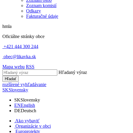
Zoznam osôb
Zoznam komisií
Odkazy
Fakturačné údaje
hmla
Oficiálne stránky obce
+421 444 300 244
obec@likavka.sk
Mapa webu
RSS
Hľadaný výraz
Hľadať
rozšírené vyhľadávanie
SK
Slovensky
SK
Slovensky
EN
English
DE
Deutsch
Ako vybaviť
Organizácie v obci
Europrojekty