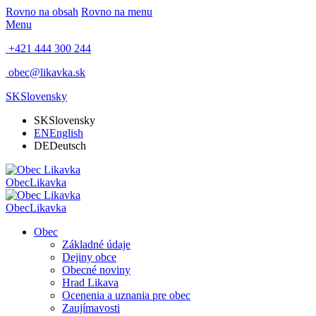
Rovno na obsah
Rovno na menu
Menu
+421 444 300 244
obec@likavka.sk
SK
Slovensky
SK
Slovensky
EN
English
DE
Deutsch
Obec
Likavka
Obec
Likavka
Obec
Základné údaje
Dejiny obce
Obecné noviny
Hrad Likava
Ocenenia a uznania pre obec
Zaujímavosti