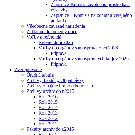
Zápisnice-Komisia životného prostredia a
výstavby
Zápisnice – Komisia na ochranu verejného
poriadku
Všeobecne záväzné nariadenia
Základné dokumenty obce
Voľby a referendá
Referendum 2026
Voľby do orgánov samosprávy obcí 2026
Príprava
Voľby do orgánov samosprávnych krajov 2026
Príprava
Zverejňovanie
Úradná tabuľa
Zmluvy, Faktúry, Objednávky
Zmluvy o nájme hrobového miesta
Zmluvy-archív do r.2015
Rok 2016
Rok 2015
Rok 2014
Rok 2013
Rok 2012
Rok 2011
Faktúry-archív do r.2015
Rok 2015