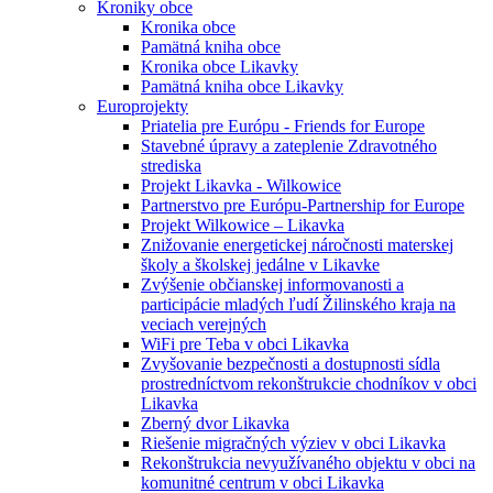
Kroniky obce
Kronika obce
Pamätná kniha obce
Kronika obce Likavky
Pamätná kniha obce Likavky
Europrojekty
Priatelia pre Európu - Friends for Europe
Stavebné úpravy a zateplenie Zdravotného
strediska
Projekt Likavka - Wilkowice
Partnerstvo pre Európu-Partnership for Europe
Projekt Wilkowice – Likavka
Znižovanie energetickej náročnosti materskej
školy a školskej jedálne v Likavke
Zvýšenie občianskej informovanosti a
participácie mladých ľudí Žilinského kraja na
veciach verejných
WiFi pre Teba v obci Likavka
Zvyšovanie bezpečnosti a dostupnosti sídla
prostredníctvom rekonštrukcie chodníkov v obci
Likavka
Zberný dvor Likavka
Riešenie migračných výziev v obci Likavka
Rekonštrukcia nevyužívaného objektu v obci na
komunitné centrum v obci Likavka