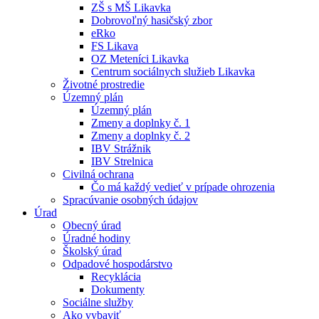
ZŠ s MŠ Likavka
Dobrovoľný hasičský zbor
eRko
FS Likava
OZ Meteníci Likavka
Centrum sociálnych služieb Likavka
Životné prostredie
Územný plán
Územný plán
Zmeny a doplnky č. 1
Zmeny a doplnky č. 2
IBV Strážnik
IBV Strelnica
Civilná ochrana
Čo má každý vedieť v prípade ohrozenia
Spracúvanie osobných údajov
Úrad
Obecný úrad
Úradné hodiny
Školský úrad
Odpadové hospodárstvo
Recyklácia
Dokumenty
Sociálne služby
Ako vybaviť