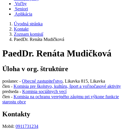
Voľby
Seniori
Aplikácia
Úvodná stránka
Kontakt
Zoznam komisií
PaedDr. Renáta Mudičková
PaedDr. Renáta Mudičková
Úloha v org. štruktúre
poslanec -
Obecné zastupiteľstvo
, Likavka 815, Likavka
člen -
Komisia pre školstvo, kultúru, šport a voľnočasové aktivity
predseda -
Komisia sociálnych vecí
člen -
Komisia na ochranu verejného záujmu pri výkone funkcie
starostu obce
Kontakty
Mobil:
0911731234