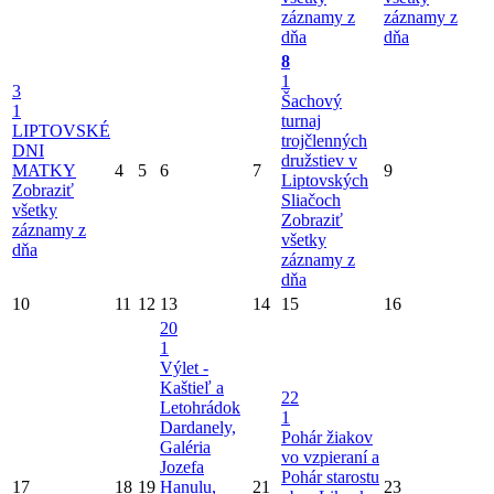
záznamy z
záznamy z
dňa
dňa
8
1
3
Šachový
1
turnaj
LIPTOVSKÉ
trojčlenných
DNI
družstiev v
MATKY
4
5
6
7
9
Liptovských
Zobraziť
Sliačoch
všetky
Zobraziť
záznamy z
všetky
dňa
záznamy z
dňa
10
11
12
13
14
15
16
20
1
Výlet -
Kaštieľ a
22
Letohrádok
1
Dardanely,
Pohár žiakov
Galéria
vo vzpieraní a
Jozefa
Pohár starostu
17
18
19
Hanulu,
21
23