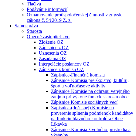
Tlačivá
Podávánie informacií
Oznamovanie protispoločenskej činnosti v zmysle
zákona č. 54⁄2019 Z. z.
Samospráva
Starosta
Obecné zastupiteľstvo
Zloženie OZ
Zápisnice z OZ
Uznesenia OZ
Zasadania OZ
Interpelácie poslancov OZ
Zápisnice z komisii OZ
Zápisnice-Finančná komisia
Zápisnice-Komisia pre školstvo, kultúru,
šport a voľnočasové aktivity
Zápisnice-Komisie na ochranu verejného
záujmu pri výkone funkcie starostu obce
Zápisnice Komisie sociálnych vecí
Zápisnica-(dočasnej) Komisie na
preverenie splnenia podmienok kandidátov
na funkciu hlavného kontrolóra Obce
Likavka
Zápisnice-Komisia životného prostredia a
výstavby