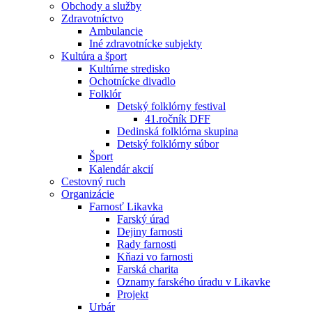
Obchody a služby
Zdravotníctvo
Ambulancie
Iné zdravotnícke subjekty
Kultúra a šport
Kultúrne stredisko
Ochotnícke divadlo
Folklór
Detský folklórny festival
41.ročník DFF
Dedinská folklórna skupina
Detský folklórny súbor
Šport
Kalendár akcií
Cestovný ruch
Organizácie
Farnosť Likavka
Farský úrad
Dejiny farnosti
Rady farnosti
Kňazi vo farnosti
Farská charita
Oznamy farského úradu v Likavke
Projekt
Urbár