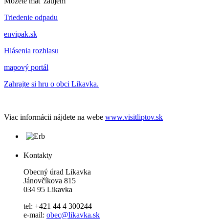
Môžete mať záujem
Triedenie odpadu
envipak.sk
Hlásenia rozhlasu
mapový portál
Zahrajte si hru o obci Likavka.
Viac informácii nájdete na webe
www.visitliptov.sk
Kontakty
Obecný úrad Likavka
Jánovčíkova 815
034 95 Likavka
tel: +421 44 4 300244
e-mail:
obec@likavka.sk