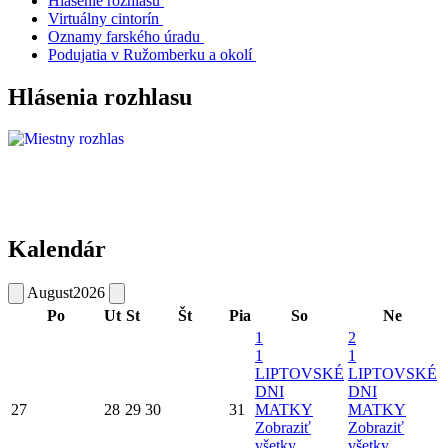
Hlásenie rozhlasu
Virtuálny cintorín
Oznamy farského úradu
Podujatia v Ružomberku a okolí
Hlásenia rozhlasu
Kalendár
August
2026
Po
Ut
St
Št
Pia
So
Ne
1
2
1
1
LIPTOVSKÉ
LIPTOVSKÉ
DNI
DNI
27
28
29
30
31
MATKY
MATKY
Zobraziť
Zobraziť
všetky
všetky