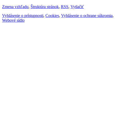
Zmena vzhľadu
,
Štruktúra stránok
,
RSS
,
Vytlačiť
Vyhlásenie o prístupnosti
,
Cookies
,
Vyhlásenie o ochrane súkromia
,
Webové sídlo