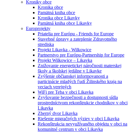
Kroniky obce
Kronika obce
Pamätná kniha obce
Kronika obce Likavky
Pamätná kniha obce Likavky
Europrojekty
Priatelia pre Európu - Friends for Europe
Stavebné úpravy a zateplenie Zdravotného
strediska
Projekt Likavka - Wilkowice
Partnerstvo pre Európu-Partnership for Europe
Projekt Wilkowice – Likavka
Znižovanie energetickej náročnosti materskej
školy a školskej jedálne v Likavke
Zvýšenie občianskej informovanosti a
participácie mladých ľudí Žilinského kraja na
veciach verejných
WiFi pre Teba v obci Likavka
Zvyšovanie bezpečnosti a dostupnosti sídla
prostredníctvom rekonštrukcie chodníkov v obci
Likavka
Zberný dvor Likavka
Riešenie migračných výziev v obci Likavka
Rekonštrukcia nevyužívaného objektu v obci na
komunitné centrum v obci Likavka