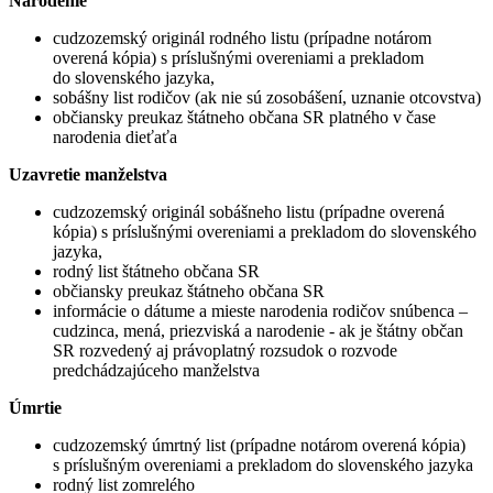
Narodenie
cudzozemský originál rodného listu (prípadne notárom
overená kópia) s príslušnými overeniami a prekladom
do slovenského jazyka,
sobášny list rodičov (ak nie sú zosobášení, uznanie otcovstva)
občiansky preukaz štátneho občana SR platného v čase
narodenia dieťaťa
Uzavretie manželstva
cudzozemský originál sobášneho listu (prípadne overená
kópia) s príslušnými overeniami a prekladom do slovenského
jazyka,
rodný list štátneho občana SR
občiansky preukaz štátneho občana SR
informácie o dátume a mieste narodenia rodičov snúbenca –
cudzinca, mená, priezviská a narodenie - ak je štátny občan
SR rozvedený aj právoplatný rozsudok o rozvode
predchádzajúceho manželstva
Úmrtie
cudzozemský úmrtný list (prípadne notárom overená kópia)
s príslušným overeniami a prekladom do slovenského jazyka
rodný list zomrelého