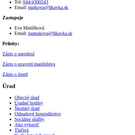
Tel:
044/4300243
Email:
majkova@likavka.sk
Zastupuje
Eva Matúšková
Email:
matuskova@likavka.sk
Prílohy:
Zápis o narodení
Zápis o uzavretí manželstva
Zápis o úmrtí
Úrad
Obecný úrad
Úradné hodiny
Školský úrad
Odpadové hospodárstvo
Sociálne služby
Ako vybaviť
Tlačivá