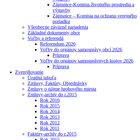
Zápisnice-Komisia životného prostredia a
výstavby
Zápisnice – Komisia na ochranu verejného
poriadku
Všeobecne záväzné nariadenia
Základné dokumenty obce
Voľby a referendá
Referendum 2026
Voľby do orgánov samosprávy obcí 2026
Príprava
Voľby do orgánov samosprávnych krajov 2026
Príprava
Zverejňovanie
Úradná tabuľa
Zmluvy, Faktúry, Objednávky
Zmluvy o nájme hrobového miesta
Zmluvy-archív do r.2015
Rok 2016
Rok 2015
Rok 2014
Rok 2013
Rok 2012
Rok 2011
Faktúry-archív do r.2015
Rok 2015