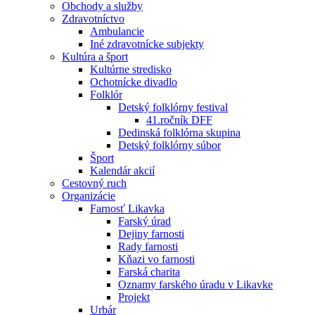
Obchody a služby
Zdravotníctvo
Ambulancie
Iné zdravotnícke subjekty
Kultúra a šport
Kultúrne stredisko
Ochotnícke divadlo
Folklór
Detský folklórny festival
41.ročník DFF
Dedinská folklórna skupina
Detský folklórny súbor
Šport
Kalendár akcií
Cestovný ruch
Organizácie
Farnosť Likavka
Farský úrad
Dejiny farnosti
Rady farnosti
Kňazi vo farnosti
Farská charita
Oznamy farského úradu v Likavke
Projekt
Urbár