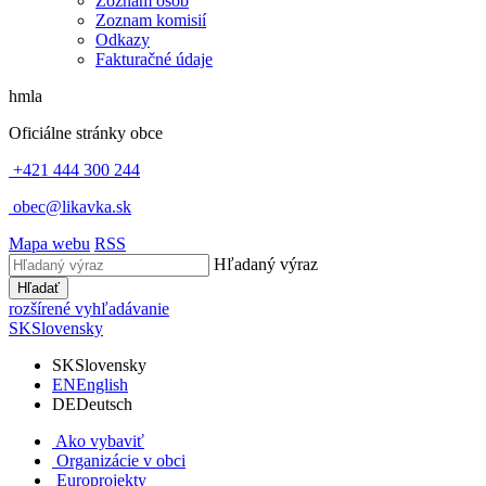
Zoznam osôb
Zoznam komisií
Odkazy
Fakturačné údaje
hmla
Oficiálne stránky obce
+421 444 300 244
obec@likavka.sk
Mapa webu
RSS
Hľadaný výraz
Hľadať
rozšírené vyhľadávanie
SK
Slovensky
SK
Slovensky
EN
English
DE
Deutsch
Ako vybaviť
Organizácie v obci
Europrojekty