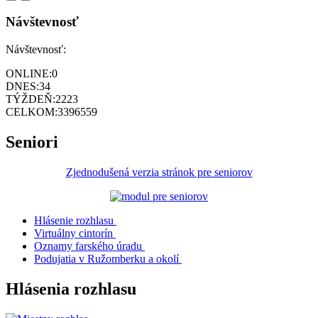
Návštevnosť
Návštevnosť:
ONLINE:
0
DNES:
34
TÝŽDEŇ:
2223
CELKOM:
3396559
Seniori
Zjednodušená verzia stránok pre seniorov
Hlásenie rozhlasu
Virtuálny cintorín
Oznamy farského úradu
Podujatia v Ružomberku a okolí
Hlásenia rozhlasu