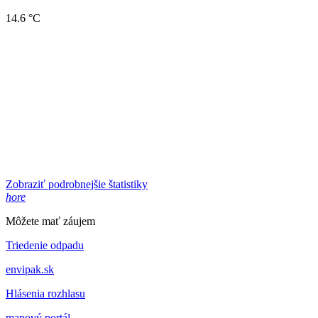
14.6 °C
Zobraziť podrobnejšie štatistiky
hore
Môžete mať záujem
Triedenie odpadu
envipak.sk
Hlásenia rozhlasu
mapový portál