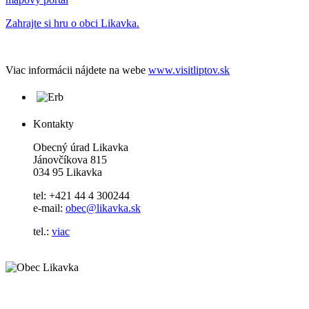
Zahrajte si hru o obci Likavka.
Viac informácii nájdete na webe
www.visitliptov.sk
Kontakty
Obecný úrad Likavka
Jánovčíkova 815
034 95 Likavka
tel: +421 44 4 300244
e-mail:
obec@likavka.sk
tel.:
viac