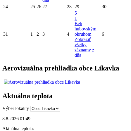
dňa
24
25
26
27
28
29
30
5
1
Beh
hubovským
31
1
2
3
4
okruhom
6
Zobraziť
všetky
záznamy z
dňa
Aerovizuálna prehliadka obce Likavka
Aktuálna teplota
Výber lokality
8.8.2026 01:49
Aktuálna teplota: