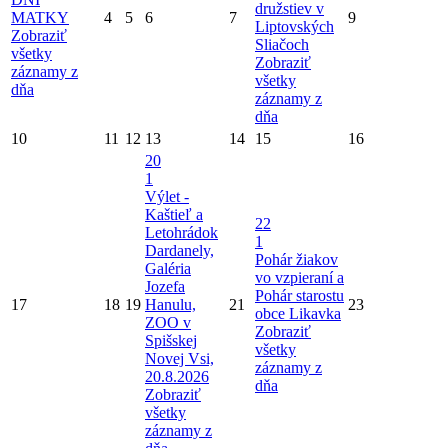
družstiev v
MATKY
4
5
6
7
9
Liptovských
Zobraziť
Sliačoch
všetky
Zobraziť
záznamy z
všetky
dňa
záznamy z
dňa
10
11
12
13
14
15
16
20
1
Výlet -
Kaštieľ a
22
Letohrádok
1
Dardanely,
Pohár žiakov
Galéria
vo vzpieraní a
Jozefa
Pohár starostu
17
18
19
Hanulu,
21
23
obce Likavka
ZOO v
Zobraziť
Spišskej
všetky
Novej Vsi,
záznamy z
20.8.2026
dňa
Zobraziť
všetky
záznamy z