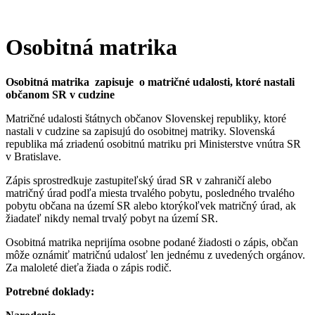
Osobitná matrika
Osobitná matrika zapisuje o matričné udalosti, ktoré nastali
občanom SR v cudzine
Matričné udalosti štátnych občanov Slovenskej republiky, ktoré
nastali v cudzine sa zapisujú do osobitnej matriky. Slovenská
republika má zriadenú osobitnú matriku pri Ministerstve vnútra SR
v Bratislave.
Zápis sprostredkuje zastupiteľský úrad SR v zahraničí alebo
matričný úrad podľa miesta trvalého pobytu, posledného trvalého
pobytu občana na území SR alebo ktorýkoľvek matričný úrad, ak
žiadateľ nikdy nemal trvalý pobyt na území SR.
Osobitná matrika neprijíma osobne podané žiadosti o zápis, občan
môže oznámiť matričnú udalosť len jednému z uvedených orgánov.
Za maloleté dieťa žiada o zápis rodič.
Potrebné doklady: