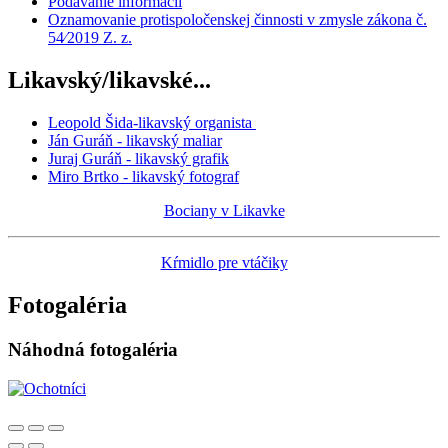
Podávánie informacií
Oznamovanie protispoločenskej činnosti v zmysle zákona č.
54⁄2019 Z. z.
Likavský/likavské...
Leopold Šida-likavský organista
Ján Guráň - likavský maliar
Juraj Guráň - likavský grafik
Miro Brtko - likavský fotograf
Bociany v Likavke
Kŕmidlo pre vtáčiky
Fotogaléria
Náhodná fotogaléria