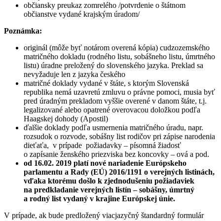
občiansky preukaz zomrelého /potvrdenie o štátnom
občianstve vydané krajským úradom/
Poznámka:
originál (môže byť notárom overená kópia) cudzozemského
matričného dokladu (rodného listu, sobášneho listu, úmrtného
listu) úradne preložený do slovenského jazyka. Preklad sa
nevyžaduje len z jazyka českého
matričné doklady vydané v štáte, s ktorým Slovenská
republika nemá uzavretú zmluvu o právne pomoci, musia byť
pred úradným prekladom vyššie overené v danom štáte, t.j.
legalizované alebo opatrené overovacou doložkou podľa
Haagskej dohody (Apostil)
ďalšie doklady podľa usmernenia matričného úradu, napr.
rozsudok o rozvode, sobášny list rodičov pri zápise narodenia
dieťaťa, v prípade požiadavky – písomná žiadosť
o zapísanie ženského priezviska bez koncovky – ová a pod.
od 16.02. 2019 platí nové nariadenie Európskeho
parlamentu a Rady (EÚ) 2016/1191 o verejných listinách,
vďaka ktorému došlo k zjednodušeniu požiadaviek
na predkladanie verejných listín – sobášny, úmrtný
a rodný list vydaný v krajine Európskej únie.
V prípade, ak bude predložený viacjazyčný štandardný formulár