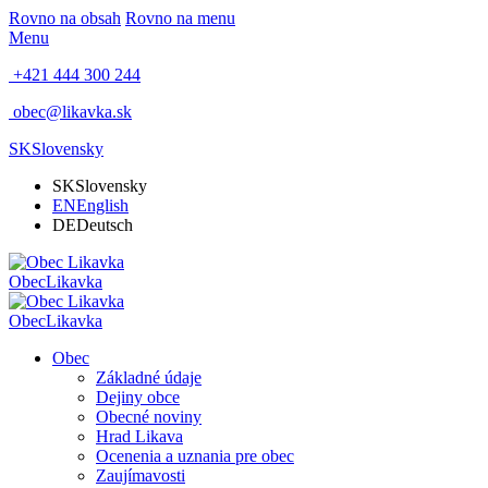
Rovno na obsah
Rovno na menu
Menu
+421 444 300 244
obec@likavka.sk
SK
Slovensky
SK
Slovensky
EN
English
DE
Deutsch
Obec
Likavka
Obec
Likavka
Obec
Základné údaje
Dejiny obce
Obecné noviny
Hrad Likava
Ocenenia a uznania pre obec
Zaujímavosti