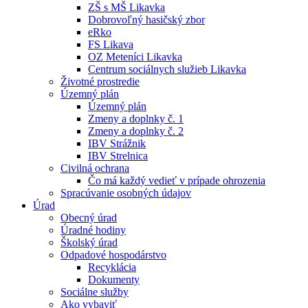
ZŠ s MŠ Likavka
Dobrovoľný hasičský zbor
eRko
FS Likava
OZ Meteníci Likavka
Centrum sociálnych služieb Likavka
Životné prostredie
Územný plán
Územný plán
Zmeny a doplnky č. 1
Zmeny a doplnky č. 2
IBV Strážnik
IBV Strelnica
Civilná ochrana
Čo má každý vedieť v prípade ohrozenia
Spracúvanie osobných údajov
Úrad
Obecný úrad
Úradné hodiny
Školský úrad
Odpadové hospodárstvo
Recyklácia
Dokumenty
Sociálne služby
Ako vybaviť