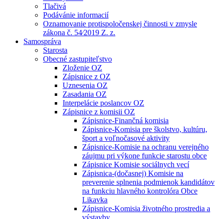
Tlačivá
Podávánie informacií
Oznamovanie protispoločenskej činnosti v zmysle
zákona č. 54⁄2019 Z. z.
Samospráva
Starosta
Obecné zastupiteľstvo
Zloženie OZ
Zápisnice z OZ
Uznesenia OZ
Zasadania OZ
Interpelácie poslancov OZ
Zápisnice z komisii OZ
Zápisnice-Finančná komisia
Zápisnice-Komisia pre školstvo, kultúru,
šport a voľnočasové aktivity
Zápisnice-Komisie na ochranu verejného
záujmu pri výkone funkcie starostu obce
Zápisnice Komisie sociálnych vecí
Zápisnica-(dočasnej) Komisie na
preverenie splnenia podmienok kandidátov
na funkciu hlavného kontrolóra Obce
Likavka
Zápisnice-Komisia životného prostredia a
výstavby