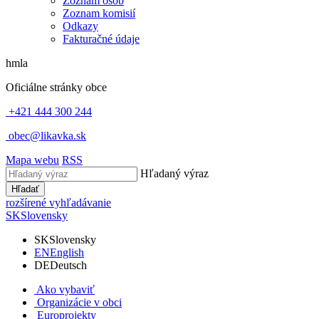
Zoznam osôb
Zoznam komisií
Odkazy
Fakturačné údaje
hmla
Oficiálne stránky obce
+421 444 300 244
obec@likavka.sk
Mapa webu
RSS
Hľadaný výraz
Hľadať
rozšírené vyhľadávanie
SK
Slovensky
SK
Slovensky
EN
English
DE
Deutsch
Ako vybaviť
Organizácie v obci
Europrojekty