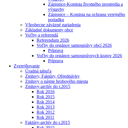
Zápisnice-Komisia životného prostredia a
výstavby
Zápisnice – Komisia na ochranu verejného
poriadku
Všeobecne záväzné nariadenia
Základné dokumenty obce
Voľby a referendá
Referendum 2026
Voľby do orgánov samosprávy obcí 2026
Príprava
Voľby do orgánov samosprávnych krajov 2026
Príprava
Zverejňovanie
Úradná tabuľa
Zmluvy, Faktúry, Objednávky
Zmluvy o nájme hrobového miesta
Zmluvy-archív do r.2015
Rok 2016
Rok 2015
Rok 2014
Rok 2013
Rok 2012
Rok 2011
Faktúry-archív do r.2015
Rok 2015