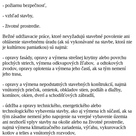
- požiarnu bezpečnosť,
- vzhľad stavby,
- životné prostredie.
Bežné udržiavacie práce, ktoré nevyžadujú stavebné povolenie ani
ohlásenie stavebnému úradu (ak sú vykonávané na stavbe, ktorá nie
je kultúrnou pamiatkou) sú najmä:
- opravy fasády, opravy a výmena strešnej krytiny alebo povrchu
plochých striech, výmena odkvapových žľabov, a odtokových
zvodov, opravy oplotenia a výmena jeho častí, ak sa tým nemení
jeho trasa,
- opravy a výmena nepodstatných stavebných konštrukcií, najmä
vnútorných priečok, omietok, obkladov stien, podláh a dlažby,
komínov, okien, dverí a schodišťových zábradlí,
- údržba a opravy technického, energetického alebo
technologického vybavenia stavby, ako aj výmena ich súčastí, ak sa
tým zásadne nemení jeho napojenie na verejné vybavenie územia
ani nezhorší vplyv stavby na okolie alebo na životné prostredie,
najmä výmena klimatizačného zariadenia, výťahu, vykurovacích
kotlov a telies a vnútorných rozvodov,