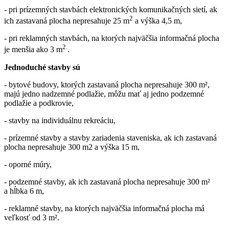
- pri prízemných stavbách elektronických komunikačných sietí, ak
2
ich zastavaná plocha nepresahuje 25 m
a výška 4,5 m,
- pri reklamných stavbách, na ktorých najväčšia informačná plocha
2.
je menšia ako 3 m
.
Jednoduché stavby sú
- bytové budovy, ktorých zastavaná plocha nepresahuje 300 m²,
majú jedno nadzemné podlažie, môžu mať aj jedno podzemné
podlažie a podkrovie,
- stavby na individuálnu rekreáciu,
- prízemné stavby a stavby zariadenia staveniska, ak ich zastavaná
plocha nepresahuje 300 m2 a výška 15 m,
- oporné múry,
- podzemné stavby, ak ich zastavaná plocha nepresahuje 300 m²
a hĺbka 6 m,
- reklamné stavby, na ktorých najväčšia informačná plocha má
veľkosť od 3 m².