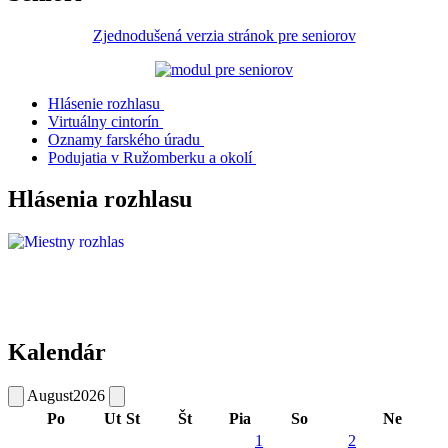
Zjednodušená verzia stránok pre seniorov
Hlásenie rozhlasu
Virtuálny cintorín
Oznamy farského úradu
Podujatia v Ružomberku a okolí
Hlásenia rozhlasu
Kalendár
August
2026
Po
Ut
St
Št
Pia
So
Ne
1
2