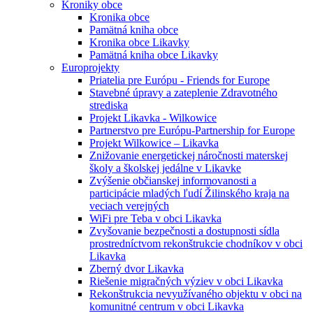
Kroniky obce
Kronika obce
Pamätná kniha obce
Kronika obce Likavky
Pamätná kniha obce Likavky
Europrojekty
Priatelia pre Európu - Friends for Europe
Stavebné úpravy a zateplenie Zdravotného
strediska
Projekt Likavka - Wilkowice
Partnerstvo pre Európu-Partnership for Europe
Projekt Wilkowice – Likavka
Znižovanie energetickej náročnosti materskej
školy a školskej jedálne v Likavke
Zvýšenie občianskej informovanosti a
participácie mladých ľudí Žilinského kraja na
veciach verejných
WiFi pre Teba v obci Likavka
Zvyšovanie bezpečnosti a dostupnosti sídla
prostredníctvom rekonštrukcie chodníkov v obci
Likavka
Zberný dvor Likavka
Riešenie migračných výziev v obci Likavka
Rekonštrukcia nevyužívaného objektu v obci na
komunitné centrum v obci Likavka