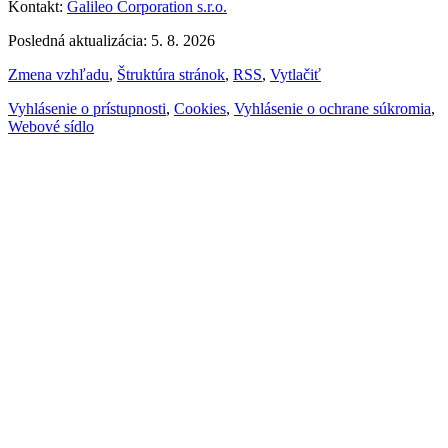
Kontakt:
Galileo Corporation s.r.o.
Posledná aktualizácia: 5. 8. 2026
Zmena vzhľadu
,
Štruktúra stránok
,
RSS
,
Vytlačiť
Vyhlásenie o prístupnosti
,
Cookies
,
Vyhlásenie o ochrane súkromia
,
Webové sídlo