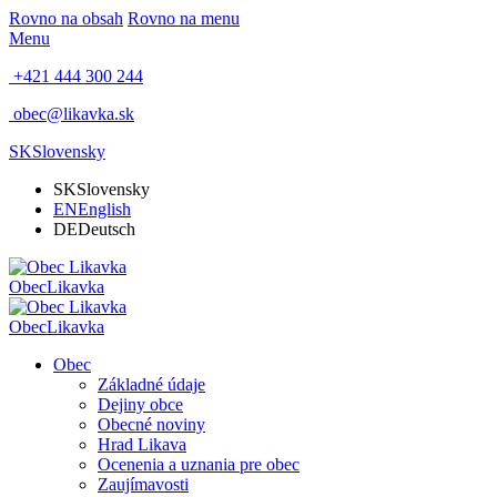
Rovno na obsah
Rovno na menu
Menu
+421 444 300 244
obec@likavka.sk
SK
Slovensky
SK
Slovensky
EN
English
DE
Deutsch
Obec
Likavka
Obec
Likavka
Obec
Základné údaje
Dejiny obce
Obecné noviny
Hrad Likava
Ocenenia a uznania pre obec
Zaujímavosti