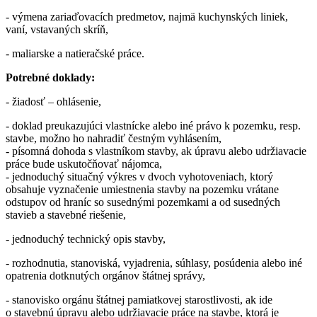
- výmena zariaďovacích predmetov, najmä kuchynských liniek,
vaní, vstavaných skríň,
- maliarske a natieračské práce.
Potrebné doklady:
- žiadosť – ohlásenie,
- doklad preukazujúci vlastnícke alebo iné právo k pozemku, resp.
stavbe, možno ho nahradiť čestným vyhlásením,
- písomná dohoda s vlastníkom stavby, ak úpravu alebo udržiavacie
práce bude uskutočňovať nájomca,
- jednoduchý situačný výkres v dvoch vyhotoveniach, ktorý
obsahuje vyznačenie umiestnenia stavby na pozemku vrátane
odstupov od hraníc so susednými pozemkami a od susedných
stavieb a stavebné riešenie,
- jednoduchý technický opis stavby,
- rozhodnutia, stanoviská, vyjadrenia, súhlasy, posúdenia alebo iné
opatrenia dotknutých orgánov štátnej správy,
- stanovisko orgánu štátnej pamiatkovej starostlivosti, ak ide
o stavebnú úpravu alebo udržiavacie práce na stavbe, ktorá je