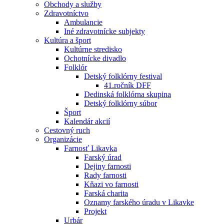
Obchody a služby
Zdravotníctvo
Ambulancie
Iné zdravotnícke subjekty
Kultúra a šport
Kultúrne stredisko
Ochotnícke divadlo
Folklór
Detský folklórny festival
41.ročník DFF
Dedinská folklórna skupina
Detský folklórny súbor
Šport
Kalendár akcií
Cestovný ruch
Organizácie
Farnosť Likavka
Farský úrad
Dejiny farnosti
Rady farnosti
Kňazi vo farnosti
Farská charita
Oznamy farského úradu v Likavke
Projekt
Urbár