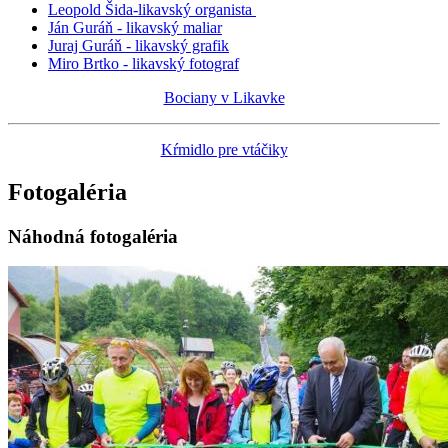
Leopold Šida-likavský organista
Ján Guráň - likavský maliar
Juraj Guráň - likavský grafik
Miro Brtko - likavský fotograf
Bociany v Likavke
Kŕmidlo pre vtáčiky
Fotogaléria
Náhodná fotogaléria