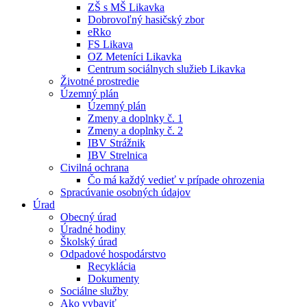
ZŠ s MŠ Likavka
Dobrovoľný hasičský zbor
eRko
FS Likava
OZ Meteníci Likavka
Centrum sociálnych služieb Likavka
Životné prostredie
Územný plán
Územný plán
Zmeny a doplnky č. 1
Zmeny a doplnky č. 2
IBV Strážnik
IBV Strelnica
Civilná ochrana
Čo má každý vedieť v prípade ohrozenia
Spracúvanie osobných údajov
Úrad
Obecný úrad
Úradné hodiny
Školský úrad
Odpadové hospodárstvo
Recyklácia
Dokumenty
Sociálne služby
Ako vybaviť