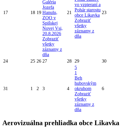
Galéria
vo vzpieraní a
Jozefa
Pohár starostu
17
18
19
Hanulu,
21
23
obce Likavka
ZOO v
Zobraziť
Spišskej
všetky
Novej Vsi,
záznamy z
20.8.2026
dňa
Zobraziť
všetky
záznamy z
dňa
24
25
26
27
28
29
30
5
1
Beh
hubovským
31
1
2
3
4
okruhom
6
Zobraziť
všetky
záznamy z
dňa
Aerovizuálna prehliadka obce Likavka