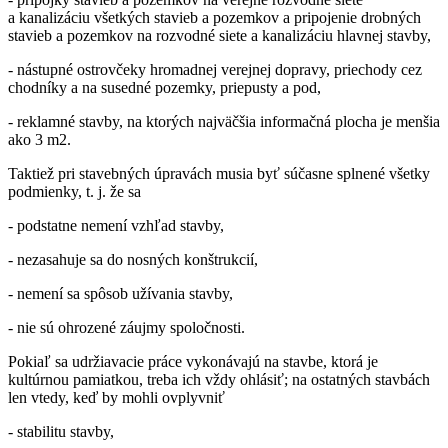
a kanalizáciu všetkých stavieb a pozemkov a pripojenie drobných
stavieb a pozemkov na rozvodné siete a kanalizáciu hlavnej stavby,
- nástupné ostrovčeky hromadnej verejnej dopravy, priechody cez
chodníky a na susedné pozemky, priepusty a pod,
- reklamné stavby, na ktorých najväčšia informačná plocha je menšia
ako 3 m2.
Taktiež pri stavebných úpravách musia byť súčasne splnené všetky
podmienky, t. j. že sa
- podstatne nemení vzhľad stavby,
- nezasahuje sa do nosných konštrukcií,
- nemení sa spôsob užívania stavby,
- nie sú ohrozené záujmy spoločnosti.
Pokiaľ sa udržiavacie práce vykonávajú na stavbe, ktorá je
kultúrnou pamiatkou, treba ich vždy ohlásiť; na ostatných stavbách
len vtedy, keď by mohli ovplyvniť
- stabilitu stavby,