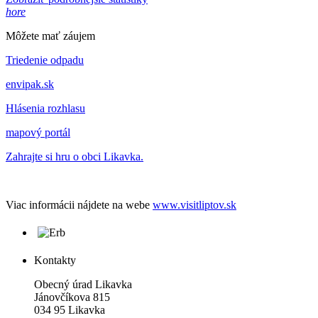
hore
Môžete mať záujem
Triedenie odpadu
envipak.sk
Hlásenia rozhlasu
mapový portál
Zahrajte si hru o obci Likavka.
Viac informácii nájdete na webe
www.visitliptov.sk
Kontakty
Obecný úrad Likavka
Jánovčíkova 815
034 95 Likavka