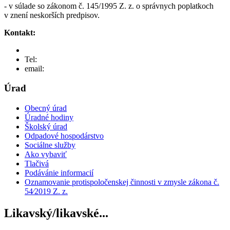
- v súlade so zákonom č. 145/1995 Z. z. o správnych poplatkoch
v znení neskorších predpisov.
Kontakt:
Tel:
email:
Úrad
Obecný úrad
Úradné hodiny
Školský úrad
Odpadové hospodárstvo
Sociálne služby
Ako vybaviť
Tlačivá
Podávánie informacií
Oznamovanie protispoločenskej činnosti v zmysle zákona č.
54⁄2019 Z. z.
Likavský/likavské...