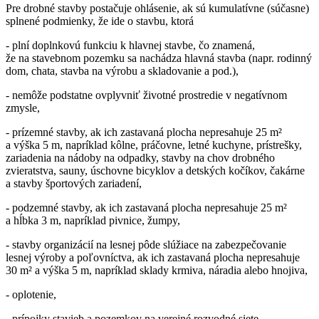
Pre drobné stavby postačuje ohlásenie, ak sú kumulatívne (súčasne)
splnené podmienky, že ide o stavbu, ktorá
- plní doplnkovú funkciu k hlavnej stavbe, čo znamená,
že na stavebnom pozemku sa nachádza hlavná stavba (napr. rodinný
dom, chata, stavba na výrobu a skladovanie a pod.),
- nemôže podstatne ovplyvniť životné prostredie v negatívnom
zmysle,
- prízemné stavby, ak ich zastavaná plocha nepresahuje 25 m²
a výška 5 m, napríklad kôlne, práčovne, letné kuchyne, prístrešky,
zariadenia na nádoby na odpadky, stavby na chov drobného
zvieratstva, sauny, úschovne bicyklov a detských kočíkov, čakárne
a stavby športových zariadení,
- podzemné stavby, ak ich zastavaná plocha nepresahuje 25 m²
a hĺbka 3 m, napríklad pivnice, žumpy,
- stavby organizácií na lesnej pôde slúžiace na zabezpečovanie
lesnej výroby a poľovníctva, ak ich zastavaná plocha nepresahuje
30 m² a výška 5 m, napríklad sklady krmiva, náradia alebo hnojiva,
- oplotenie,
- prípojky stavieb a pozemkov na verejné rozvodné siete