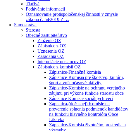
Tlačivá
Podávánie informacií
Oznamovanie protispoločenskej činnosti v zmysle
zákona č. 54⁄2019 Z. z.
Samospráva
Starosta
Obecné zastupiteľstvo
Zloženie OZ
Zápisnice z OZ
Uznesenia OZ
Zasadania OZ
Interpelácie poslancov OZ
Zápisnice z komisii OZ
Zápisnice-Finančná komisia
Zápisnice-Komisia pre školstvo, kultúru,
šport a voľnočasové aktivity
Zápisnice-Komisie na ochranu verejného
záujmu pri výkone funkcie starostu obce
Zápisnice Komisie sociálnych vecí
Zápisnica-(dočasnej) Komisie na
preverenie splnenia podmienok kandidátov
na funkciu hlavného kontrolóra Obce
Likavka
Zápisnice-Komisia životného prostredia a
výstavby