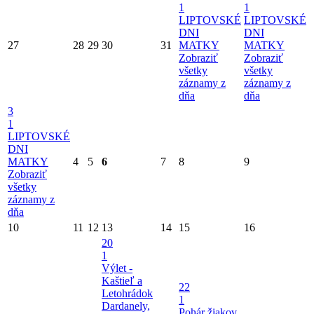
1
1
LIPTOVSKÉ
LIPTOVSKÉ
DNI
DNI
27
28
29
30
31
MATKY
MATKY
Zobraziť
Zobraziť
všetky
všetky
záznamy z
záznamy z
dňa
dňa
3
1
LIPTOVSKÉ
DNI
MATKY
4
5
6
7
8
9
Zobraziť
všetky
záznamy z
dňa
10
11
12
13
14
15
16
20
1
Výlet -
Kaštieľ a
22
Letohrádok
1
Dardanely,
Pohár žiakov