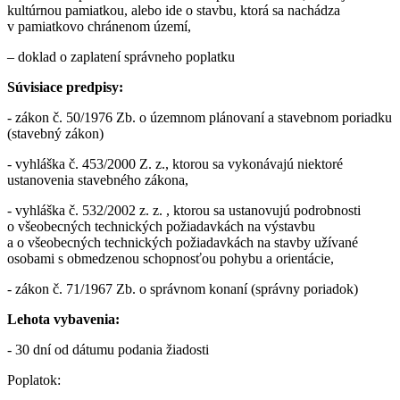
kultúrnou pamiatkou, alebo ide o stavbu, ktorá sa nachádza
v pamiatkovo chránenom území,
– doklad o zaplatení správneho poplatku
Súvisiace predpisy:
- zákon č. 50/1976 Zb. o územnom plánovaní a stavebnom poriadku
(stavebný zákon)
- vyhláška č. 453/2000 Z. z., ktorou sa vykonávajú niektoré
ustanovenia stavebného zákona,
- vyhláška č. 532/2002 z. z. , ktorou sa ustanovujú podrobnosti
o všeobecných technických požiadavkách na výstavbu
a o všeobecných technických požiadavkách na stavby užívané
osobami s obmedzenou schopnosťou pohybu a orientácie,
- zákon č. 71/1967 Zb. o správnom konaní (správny poriadok)
Lehota vybavenia:
- 30 dní od dátumu podania žiadosti
Poplatok: