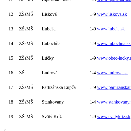
12
ZŠsMŠ
Lisková
1-9
www.liskova.sk
13
ZŠsMŠ
Ľubeľa
1-9
www.lubela.sk
14
ZŠsMŠ
Ľubochňa
1-9
www.lubochna.sk
15
ZŠsMŠ
Lúčky
1-9
www.obec-lucky.
16
ZŠ
Ludrová
1-4
www.ludrova.sk
17
ZŠsMŠ
Partizánska Ľupča
1-9
www.partizanska
18
ZŠsMŠ
Stankovany
1-4
www.stankovany.
19
ZŠsMŠ
Svätý Kríž
1-9
www.svatykriz.sk