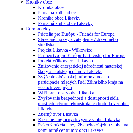
Kroniky obce
Kronika obce
Pamätná kniha obce
Kronika obce Likavky
Pamätná kniha obce Likavky
Europrojekty
Priatelia pre Európu - Friends for Europe
Stavebné úpravy a zateplenie Zdravotného
strediska
Projekt Likavka - Wilkowice
Partnerstvo pre Európu-Partnership for Europe
Projekt Wilkowice – Likavka
Znižovanie energetickej náročnosti materskej
školy a školskej jedálne v Likavke
Zvýšenie občianskej informovanosti a
participácie mladých ľudí Žilinského kraja na
veciach verejných
WiFi pre Teba v obci Likavka
Zvyšovanie bezpečnosti a dostupnosti sídla
prostredníctvom rekonštrukcie chodníkov v obci
Likavka
Zberný dvor Likavka
Riešenie migračných výziev v obci Likavka
Rekonštrukcia nevyužívaného objektu v obci na
komunitné centrum v obci Likavka