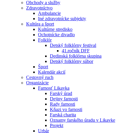
Obchody a služby
Zdravotníctvo
Ambulancie
Iné zdravotnícke subjekty
Kultúra a šport
Kultúrne stredisko
Ochotnícke divadlo
Folklór
Detský folklórny festival
41.ročník DFF
Dedinská folklórna skupina
Detský folklórny súbor
Šport
Kalendár akcií
Cestovný ruch
Organizácie
Farnosť Likavka
Farský úrad
Dejiny farnosti
Rady farnosti
Kňazi vo farnosti
Farská charita
Oznamy farského úradu v Likavke
Projekt
Urbár