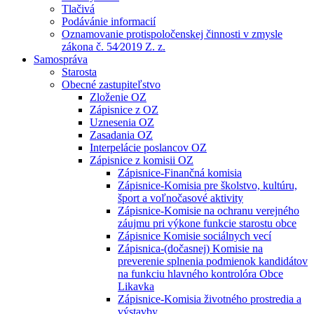
Tlačivá
Podávánie informacií
Oznamovanie protispoločenskej činnosti v zmysle
zákona č. 54⁄2019 Z. z.
Samospráva
Starosta
Obecné zastupiteľstvo
Zloženie OZ
Zápisnice z OZ
Uznesenia OZ
Zasadania OZ
Interpelácie poslancov OZ
Zápisnice z komisii OZ
Zápisnice-Finančná komisia
Zápisnice-Komisia pre školstvo, kultúru,
šport a voľnočasové aktivity
Zápisnice-Komisie na ochranu verejného
záujmu pri výkone funkcie starostu obce
Zápisnice Komisie sociálnych vecí
Zápisnica-(dočasnej) Komisie na
preverenie splnenia podmienok kandidátov
na funkciu hlavného kontrolóra Obce
Likavka
Zápisnice-Komisia životného prostredia a
výstavby