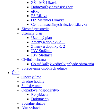
ZŠ s MŠ Likavka
Dobrovoľný hasičský zbor
eRko
FS Likava
OZ Meteníci Likavka
Centrum sociálnych služieb Likavka
Životné prostredie
Územný plán
Územný plán
Zmeny a doplnky č. 1
Zmeny a doplnky č. 2
IBV Strážnik
IBV Strelnica
Civilná ochrana
Čo má každý vedieť v prípade ohrozenia
Spracúvanie osobných údajov
Úrad
Obecný úrad
Úradné hodiny
Školský úrad
Odpadové hospodárstvo
Recyklácia
Dokumenty
Sociálne služby
Ako vybaviť