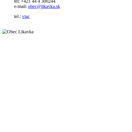
tel: +421 44 4 300244
e-mail:
obec@likavka.sk
tel.:
viac