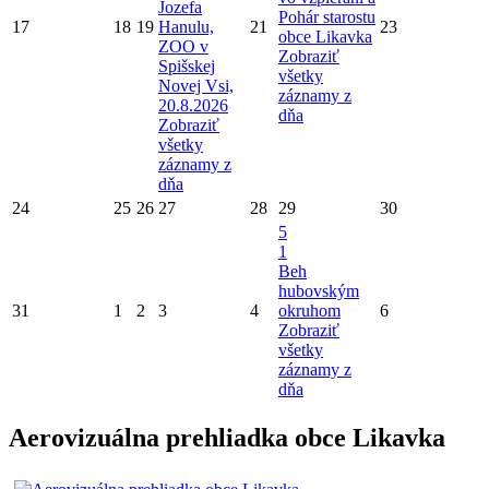
Jozefa
Pohár starostu
17
18
19
Hanulu,
21
23
obce Likavka
ZOO v
Zobraziť
Spišskej
všetky
Novej Vsi,
záznamy z
20.8.2026
dňa
Zobraziť
všetky
záznamy z
dňa
24
25
26
27
28
29
30
5
1
Beh
hubovským
31
1
2
3
4
okruhom
6
Zobraziť
všetky
záznamy z
dňa
Aerovizuálna prehliadka obce Likavka