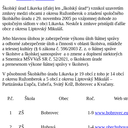
Školský úrad Likavka (ďalej len „školský úrad“) vznikol uzavretím
zmluvy medzi obcami z okresu Ružomberok o zriadení spoločného
školského úradu z 29. novembra 2005 po vzájomnej dohode zo
spoločným sídlom v obci Likavka. Neskôr k zmluve pristúpili ďalšie
obce z okresu Liptovský Mikuláš.
Jeho hlavnou úlohou je zabezpečenie výkonu úloh štátnej správy
a odborné zabezpečenie úloh a činnosti v oblasti školstva, mládeže
a telesnej kultúry (§ 6 zákona č. 596/2003 Z. z. o štátnej správe
v školstve a školskej samospráve a o zmene a doplnení niektorých
a Smernica MŠVVaŠ SR č. 52/2021, o školskom úrade
a prenesenom výkone štátnej správy v školstve).
V pôsobnosti Školského úradu Likavka je 19 obcí z toho je 14 obcí
z okresu Ružomberok a 5 obcí z okresu Liptovský Mikuláš –
Partizánska Ľupča, Ľubeľa, Svätý Kríž, Bobrovec a Kvačany.
P.č.
Škola
Obec
Roč.
Web str
1
ZŠ
Bobrovec
1-9
www.bobrovec.e
2
ZŠ
Hubová
1-4
www.obechubova