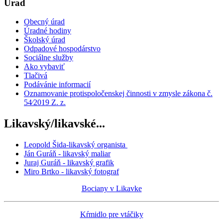
Úrad
Obecný úrad
Úradné hodiny
Školský úrad
Odpadové hospodárstvo
Sociálne služby
Ako vybaviť
Tlačivá
Podávánie informacií
Oznamovanie protispoločenskej činnosti v zmysle zákona č.
54⁄2019 Z. z.
Likavský/likavské...
Leopold Šida-likavský organista
Ján Guráň - likavský maliar
Juraj Guráň - likavský grafik
Miro Brtko - likavský fotograf
Bociany v Likavke
Kŕmidlo pre vtáčiky