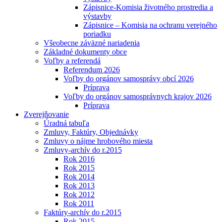
Zápisnice-Komisia životného prostredia a
výstavby
Zápisnice – Komisia na ochranu verejného
poriadku
Všeobecne záväzné nariadenia
Základné dokumenty obce
Voľby a referendá
Referendum 2026
Voľby do orgánov samosprávy obcí 2026
Príprava
Voľby do orgánov samosprávnych krajov 2026
Príprava
Zverejňovanie
Úradná tabuľa
Zmluvy, Faktúry, Objednávky
Zmluvy o nájme hrobového miesta
Zmluvy-archív do r.2015
Rok 2016
Rok 2015
Rok 2014
Rok 2013
Rok 2012
Rok 2011
Faktúry-archív do r.2015
Rok 2015