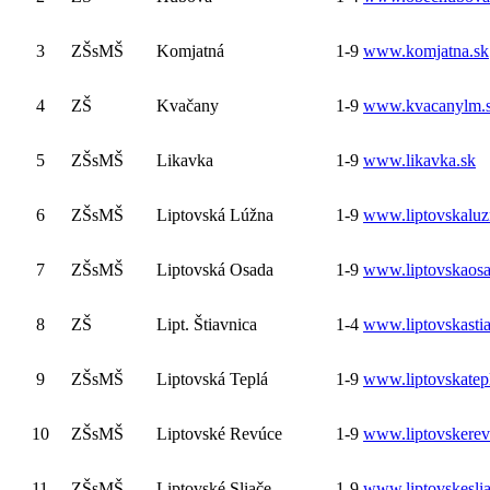
3
ZŠsMŠ
Komjatná
1-9
www.komjatna.sk
4
ZŠ
Kvačany
1-9
www.kvacanylm.
5
ZŠsMŠ
Likavka
1-9
www.likavka.sk
6
ZŠsMŠ
Liptovská Lúžna
1-9
www.liptovskaluz
7
ZŠsMŠ
Liptovská Osada
1-9
www.liptovskaos
8
ZŠ
Lipt. Štiavnica
1-4
www.liptovskastia
9
ZŠsMŠ
Liptovská Teplá
1-9
www.liptovskatep
10
ZŠsMŠ
Liptovské Revúce
1-9
www.liptovskerev
11
ZŠsMŠ
Liptovské Sliače
1-9
www.liptovskeslia