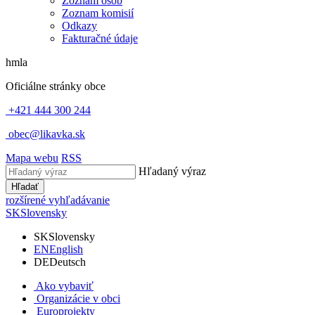
Zoznam osôb
Zoznam komisií
Odkazy
Fakturačné údaje
hmla
Oficiálne stránky obce
+421 444 300 244
obec@likavka.sk
Mapa webu
RSS
Hľadaný výraz
Hľadať
rozšírené vyhľadávanie
SK
Slovensky
SK
Slovensky
EN
English
DE
Deutsch
Ako vybaviť
Organizácie v obci
Europrojekty