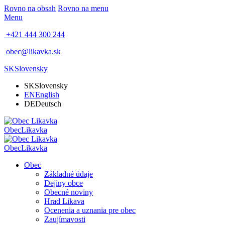
Rovno na obsah
Rovno na menu
Menu
+421 444 300 244
obec@likavka.sk
SK
Slovensky
SK
Slovensky
EN
English
DE
Deutsch
Obec
Likavka
Obec
Likavka
Obec
Základné údaje
Dejiny obce
Obecné noviny
Hrad Likava
Ocenenia a uznania pre obec
Zaujímavosti