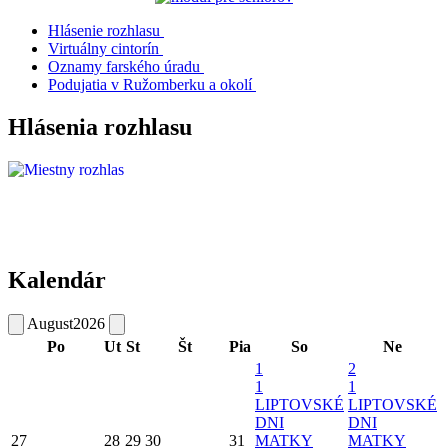
Hlásenie rozhlasu
Virtuálny cintorín
Oznamy farského úradu
Podujatia v Ružomberku a okolí
Hlásenia rozhlasu
Kalendár
August
2026
Po
Ut
St
Št
Pia
So
Ne
1
2
1
1
LIPTOVSKÉ
LIPTOVSKÉ
DNI
DNI
27
28
29
30
31
MATKY
MATKY