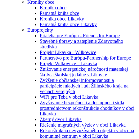
Kroniky obce
Kronika obce
Pamätná kniha obce
Kronika obce Likavky
Pamätná kniha obce Likavky
Europrojekty
Priatelia pre Európu - Friends for Europe
Stavebné úpravy a zateplenie Zdravotného
strediska
Projekt Likavka - Wilkowice
Partnerstvo pre Európu-Partnership for Europe
Projekt Wilkowice – Likavka
Znižovanie energetickej náročnosti materskej
školy a školskej jedálne v Likavke
Zvýšenie občianskej informovanosti a
participácie mladých ľudí Žilinského kraja na
veciach verejných
WiFi pre Teba v obci Likavka
Zvyšovanie bezpečnosti a dostupnosti sídla
prostredníctvom rekonštrukcie chodníkov v obci
Likavka
Zberný dvor Likavka
Riešenie migračných výziev v obci Likavka
Rekonštrukcia nevyužívaného objektu v obci na
komunitné centrum v obci Likavka