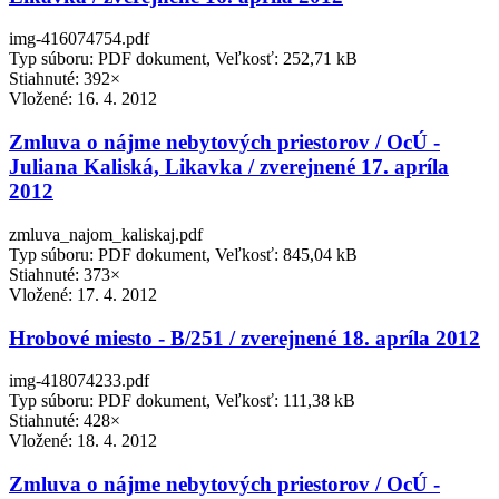
img-416074754.pdf
Typ súboru: PDF dokument, Veľkosť: 252,71 kB
Stiahnuté: 392×
Vložené:
16. 4. 2012
Zmluva o nájme nebytových priestorov / OcÚ -
Juliana Kaliská, Likavka / zverejnené 17. apríla
2012
zmluva_najom_kaliskaj.pdf
Typ súboru: PDF dokument, Veľkosť: 845,04 kB
Stiahnuté: 373×
Vložené:
17. 4. 2012
Hrobové miesto - B/251 / zverejnené 18. apríla 2012
img-418074233.pdf
Typ súboru: PDF dokument, Veľkosť: 111,38 kB
Stiahnuté: 428×
Vložené:
18. 4. 2012
Zmluva o nájme nebytových priestorov / OcÚ -