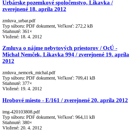
Urbárske pozemkové spoločenstvo, Likavka /
zverejnené 18. apríla 2012
zmluva_urbar.pdf
Typ súboru: PDF dokument, Veľkosť: 272,2 kB
Stiahnuté: 361×
Vložené:
18. 4. 2012
Zmluva o nájme nebytových priestorov / OcÚ -
Michal Nemček, Likavka 994 / zverejnené 19. apríla
2012
zmluva_nemcek_michal.pdf
Typ súboru: PDF dokument, Veľkosť: 709,41 kB
Stiahnuté: 377×
Vložené:
19. 4. 2012
Hrobové miesto - E/161 / zverejnené 20. apríla 2012
img-420103808.pdf
Typ súboru: PDF dokument, Veľkosť: 964,11 kB
Stiahnuté: 380×
Vložené:
20. 4. 2012