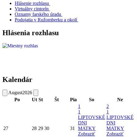
Hlásenie rozhlasu
Virtuálny cintorín
Oznamy farského úradu
Podujatia v Ružomberku a okolí
Hlásenia rozhlasu
Kalendár
August
2026
Po
Ut
St
Št
Pia
So
Ne
1
2
1
1
LIPTOVSKÉ
LIPTOVSKÉ
DNI
DNI
27
28
29
30
31
MATKY
MATKY
Zobraziť
Zobraziť