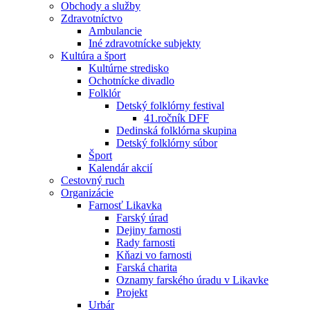
Obchody a služby
Zdravotníctvo
Ambulancie
Iné zdravotnícke subjekty
Kultúra a šport
Kultúrne stredisko
Ochotnícke divadlo
Folklór
Detský folklórny festival
41.ročník DFF
Dedinská folklórna skupina
Detský folklórny súbor
Šport
Kalendár akcií
Cestovný ruch
Organizácie
Farnosť Likavka
Farský úrad
Dejiny farnosti
Rady farnosti
Kňazi vo farnosti
Farská charita
Oznamy farského úradu v Likavke
Projekt
Urbár