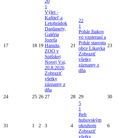
20
1
Výlet -
Kaštieľ a
22
Letohrádok
1
Dardanely,
Pohár žiakov
Galéria
vo vzpieraní a
Jozefa
Pohár starostu
17
18
19
Hanulu,
21
23
obce Likavka
ZOO v
Zobraziť
Spišskej
všetky
Novej Vsi,
záznamy z
20.8.2026
dňa
Zobraziť
všetky
záznamy z
dňa
24
25
26
27
28
29
30
5
1
Beh
hubovským
31
1
2
3
4
okruhom
6
Zobraziť
všetky