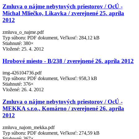
Zmluva o nájme nebytových priestorov / OcÚ -
Michal Mliečko, Likavka / zverejnené 25. apríla
2012
zmluva_o_najme.pdf
Typ súboru: PDF dokument, Veľkosť: 284,12 kB
Stiahnuté: 380×
Vložené:
25. 4. 2012
Hrobové miesto - B/238 / zverejnené 26. apríla 2012
img-426104736.pdf
Typ súboru: PDF dokument, Veľkosť: 958,3 kB
Stiahnuté: 376×
Vložené:
26. 4. 2012
Zmluva o nájme nebytových priestorov / OcÚ -
MEKKA s.r.o., Komárno / zverejnené 26. apríla
2012
zmluva_najom_mekka.pdf
Typ súboru: PDF dokument, Veľkosť: 274,59 kB
Stiahnuté: 367×