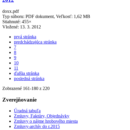
doxx.pdf
Typ súboru: PDF dokument, Veľkosť: 1,62 MB
Stiahnuté: 455×
Vložené:
13. 3. 2012
prvá stránka
predchádzajúca stránka
7
8
9
10
11
ďalšia stránka
posledná stránka
Zobrazené
161
-
180
z 220
Zverejňovanie
Úradná tabuľa
Zmluvy, Faktúry, Objednávky
Zmluvy o nájme hrobového miesta
Zmluvy-archív do r.2015