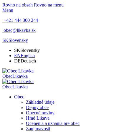
Rovno na obsah
Rovno na menu
Menu
+421 444 300 244
obec@likavka.sk
SK
Slovensky
SK
Slovensky
EN
English
DE
Deutsch
Obec
Likavka
Obec
Likavka
Obec
Základné údaje
Dejiny obce
Obecné noviny
Hrad Likava
Ocenenia a uznania pre obec
Zaujímavosti