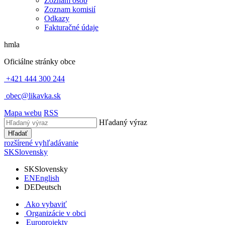
Zoznam osôb
Zoznam komisií
Odkazy
Fakturačné údaje
hmla
Oficiálne stránky obce
+421 444 300 244
obec@likavka.sk
Mapa webu
RSS
Hľadaný výraz
Hľadať
rozšírené vyhľadávanie
SK
Slovensky
SK
Slovensky
EN
English
DE
Deutsch
Ako vybaviť
Organizácie v obci
Europrojekty