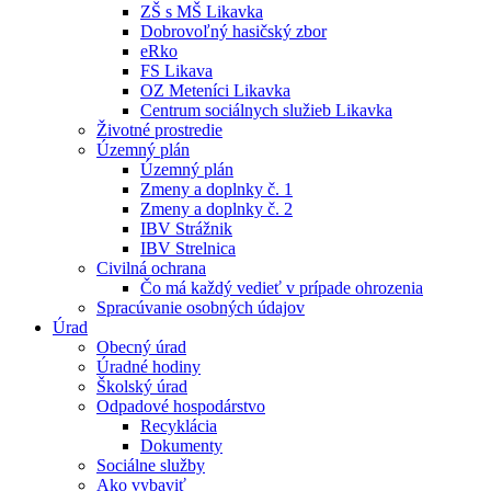
ZŠ s MŠ Likavka
Dobrovoľný hasičský zbor
eRko
FS Likava
OZ Meteníci Likavka
Centrum sociálnych služieb Likavka
Životné prostredie
Územný plán
Územný plán
Zmeny a doplnky č. 1
Zmeny a doplnky č. 2
IBV Strážnik
IBV Strelnica
Civilná ochrana
Čo má každý vedieť v prípade ohrozenia
Spracúvanie osobných údajov
Úrad
Obecný úrad
Úradné hodiny
Školský úrad
Odpadové hospodárstvo
Recyklácia
Dokumenty
Sociálne služby
Ako vybaviť