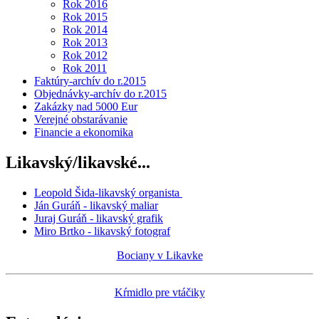
Rok 2016
Rok 2015
Rok 2014
Rok 2013
Rok 2012
Rok 2011
Faktúry-archív do r.2015
Objednávky-archív do r.2015
Zakázky nad 5000 Eur
Verejné obstarávanie
Financie a ekonomika
Likavský/likavské...
Leopold Šida-likavský organista
Ján Guráň - likavský maliar
Juraj Guráň - likavský grafik
Miro Brtko - likavský fotograf
Bociany v Likavke
Kŕmidlo pre vtáčiky