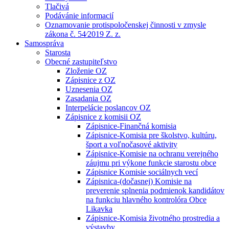
Tlačivá
Podávánie informacií
Oznamovanie protispoločenskej činnosti v zmysle
zákona č. 54⁄2019 Z. z.
Samospráva
Starosta
Obecné zastupiteľstvo
Zloženie OZ
Zápisnice z OZ
Uznesenia OZ
Zasadania OZ
Interpelácie poslancov OZ
Zápisnice z komisii OZ
Zápisnice-Finančná komisia
Zápisnice-Komisia pre školstvo, kultúru,
šport a voľnočasové aktivity
Zápisnice-Komisie na ochranu verejného
záujmu pri výkone funkcie starostu obce
Zápisnice Komisie sociálnych vecí
Zápisnica-(dočasnej) Komisie na
preverenie splnenia podmienok kandidátov
na funkciu hlavného kontrolóra Obce
Likavka
Zápisnice-Komisia životného prostredia a
výstavby