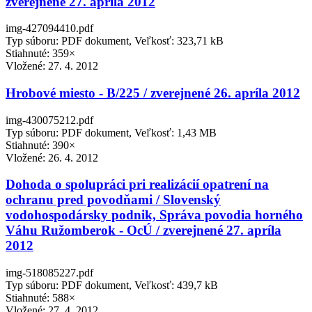
zverejnené 27. apríla 2012
img-427094410.pdf
Typ súboru: PDF dokument, Veľkosť: 323,71 kB
Stiahnuté: 359×
Vložené:
27. 4. 2012
Hrobové miesto - B/225 / zverejnené 26. apríla 2012
img-430075212.pdf
Typ súboru: PDF dokument, Veľkosť: 1,43 MB
Stiahnuté: 390×
Vložené:
26. 4. 2012
Dohoda o spolupráci pri realizácií opatrení na
ochranu pred povodňami / Slovenský
vodohospodársky podnik, Správa povodia horného
Váhu Ružomberok - OcÚ / zverejnené 27. apríla
2012
img-518085227.pdf
Typ súboru: PDF dokument, Veľkosť: 439,7 kB
Stiahnuté: 588×
Vložené:
27. 4. 2012