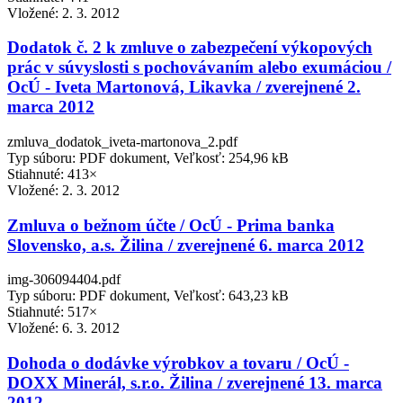
Vložené:
2. 3. 2012
Dodatok č. 2 k zmluve o zabezpečení výkopových
prác v súvyslosti s pochovávaním alebo exumáciou /
OcÚ - Iveta Martonová, Likavka / zverejnené 2.
marca 2012
zmluva_dodatok_iveta-martonova_2.pdf
Typ súboru: PDF dokument, Veľkosť: 254,96 kB
Stiahnuté: 413×
Vložené:
2. 3. 2012
Zmluva o bežnom účte / OcÚ - Prima banka
Slovensko, a.s. Žilina / zverejnené 6. marca 2012
img-306094404.pdf
Typ súboru: PDF dokument, Veľkosť: 643,23 kB
Stiahnuté: 517×
Vložené:
6. 3. 2012
Dohoda o dodávke výrobkov a tovaru / OcÚ -
DOXX Minerál, s.r.o. Žilina / zverejnené 13. marca
2012