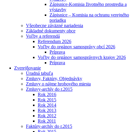
Zápisnice-Komisia životného prostredia a
výstavby
Zápisnice – Komisia na ochranu verejného
poriadku
Všeobecne záväzné nariadenia
Základné dokumenty obce
Voľby a referendá
Referendum 2026
Voľby do orgánov samosprávy obcí 2026
Príprava
Voľby do orgánov samosprávnych krajov 2026
Príprava
Zverejňovanie
Úradná tabuľa
Zmluvy, Faktúry, Objednávky
Zmluvy o nájme hrobového miesta
Zmluvy-archív do r.2015
Rok 2016
Rok 2015
Rok 2014
Rok 2013
Rok 2012
Rok 2011
Faktúry-archív do r.2015
Rok 2015