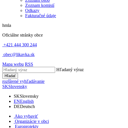
Zoznam osôb
Zoznam komisií
Odkazy
Fakturačné údaje
hmla
Oficiálne stránky obce
+421 444 300 244
obec@likavka.sk
Mapa webu
RSS
Hľadaný výraz
Hľadať
rozšírené vyhľadávanie
SK
Slovensky
SK
Slovensky
EN
English
DE
Deutsch
Ako vybaviť
Organizácie v obci
Europrojekty