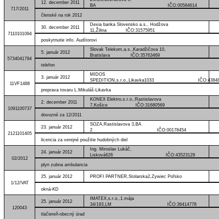
12. december 2011
BA IČO:00584614
717/2011
členské na rok 2012
Dexia banka Slovensko a.s., Hodžova
30. december 2011
11,Žilina IČO:31575951
7110101094
poskytnutie info. Audítorovi
Slovak Telekom,a.s.,Karadžičova 10,
5. január 2012
Bratislava IČO:35763469
5734041794
telefon
MIDOS
3. január 2012
SPEDITION,s.r.o.,Likavka1033 IČO:43848
11VF1488
preprava tovaru L.Mikuláš-Likavka
KONEX Elektro,s.r.o.,Rastislavova
2. december 2011
7,Košice IČO:31680569
1091100737
dovozné za 12/2011
SOZA,Rastislavova 3,BA
23. január 2012
2 IČO:00178454
2121101405
licencia za verejné použitie hudobných diel
Ing. Miroslav Lukáč,
24. január 2012
Lisková626 IČO:43523129
02/2012
plyn zubna ambulancia
25. január 2012
PROFI PARTNER,Stolarska2,Zywiec Poľsko
1/12/VAT
okná-KD
IMATEX,s.r.o.,1.mája
25. január 2012
34/193,LM IČO:36414778
120043
tlačiereň-obecný úrad