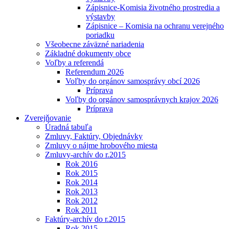
Zápisnice-Komisia životného prostredia a
výstavby
Zápisnice – Komisia na ochranu verejného
poriadku
Všeobecne záväzné nariadenia
Základné dokumenty obce
Voľby a referendá
Referendum 2026
Voľby do orgánov samosprávy obcí 2026
Príprava
Voľby do orgánov samosprávnych krajov 2026
Príprava
Zverejňovanie
Úradná tabuľa
Zmluvy, Faktúry, Objednávky
Zmluvy o nájme hrobového miesta
Zmluvy-archív do r.2015
Rok 2016
Rok 2015
Rok 2014
Rok 2013
Rok 2012
Rok 2011
Faktúry-archív do r.2015
Rok 2015