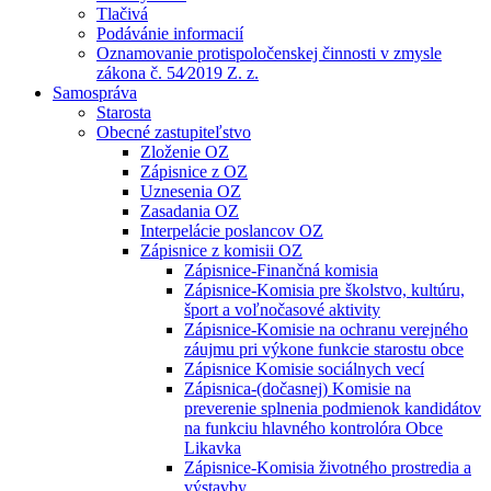
Tlačivá
Podávánie informacií
Oznamovanie protispoločenskej činnosti v zmysle
zákona č. 54⁄2019 Z. z.
Samospráva
Starosta
Obecné zastupiteľstvo
Zloženie OZ
Zápisnice z OZ
Uznesenia OZ
Zasadania OZ
Interpelácie poslancov OZ
Zápisnice z komisii OZ
Zápisnice-Finančná komisia
Zápisnice-Komisia pre školstvo, kultúru,
šport a voľnočasové aktivity
Zápisnice-Komisie na ochranu verejného
záujmu pri výkone funkcie starostu obce
Zápisnice Komisie sociálnych vecí
Zápisnica-(dočasnej) Komisie na
preverenie splnenia podmienok kandidátov
na funkciu hlavného kontrolóra Obce
Likavka
Zápisnice-Komisia životného prostredia a
výstavby