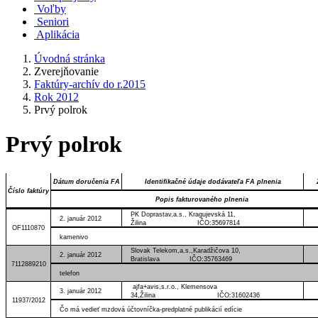
Voľby
Seniori
Aplikácia
Úvodná stránka
Zverejňovanie
Faktúry-archív do r.2015
Rok 2012
Prvý polrok
Prvý polrok
Dátum doručenia FA
Identifikačné údaje dodávateľa FA plnenia
Číslo faktúry
Popis fakturovaného plnenia
PK Doprastav,a.s., Kragujevská 11,
2. január 2012
Žilina IČO:35697814
OF1110870
kamenivo
Slovak Telekom,a.s.,Karadžičova 10,
2. január 2012
Bratislava IČO:35763469
7112889210
telefon
ajfa+avis,s.r.o., Klemensova
3. január 2012
34,Žilina IČO:31602436
11937/2012
Čo má vedieť mzdová účtovníčka-predplatné publikácií edície