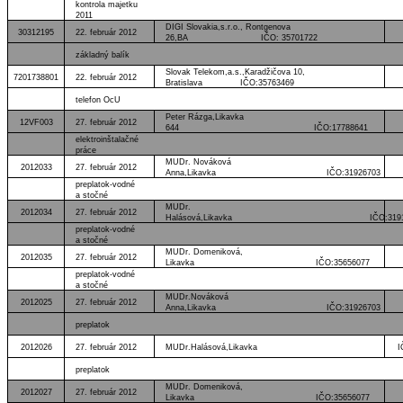
kontrola majetku
2011
DIGI Slovakia,s.r.o., Rontgenova
30312195
22. február 2012
26,BA IČO: 35701722
základný balík
Slovak Telekom,a.s.,Karadžičova 10,
7201738801
22. február 2012
Bratislava IČO:35763469
telefon OcU
Peter Rázga,Likavka
12VF003
27. február 2012
644 IČO:17788641
elektroinštalačné
práce
MUDr. Nováková
2012033
27. február 2012
Anna,Likavka IČO:31926703
preplatok-vodné
a stočné
MUDr.
2012034
27. február 2012
Halásová,Likavka IČO:319136
preplatok-vodné
a stočné
MUDr. Domeniková,
2012035
27. február 2012
Likavka IČO:35656077
preplatok-vodné
a stočné
MUDr.Nováková
2012025
27. február 2012
Anna,Likavka IČO:31926703
preplatok
2012026
27. február 2012
MUDr.Halásová,Likavka IČO:31
preplatok
MUDr. Domeniková,
2012027
27. február 2012
Likavka IČO:35656077