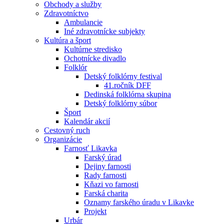
Obchody a služby
Zdravotníctvo
Ambulancie
Iné zdravotnícke subjekty
Kultúra a šport
Kultúrne stredisko
Ochotnícke divadlo
Folklór
Detský folklórny festival
41.ročník DFF
Dedinská folklórna skupina
Detský folklórny súbor
Šport
Kalendár akcií
Cestovný ruch
Organizácie
Farnosť Likavka
Farský úrad
Dejiny farnosti
Rady farnosti
Kňazi vo farnosti
Farská charita
Oznamy farského úradu v Likavke
Projekt
Urbár