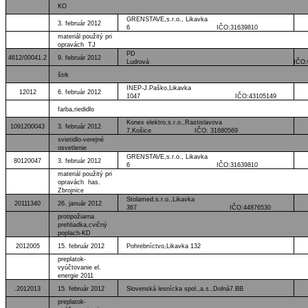
KO
GRENSTAVE,s.r.o., Likavka
3. február 2012
6 IČO:31639810
materiál použitý pri
opravách TJ
PD
4612/00041.2
9. február 2012
Ludrová IČO:00195
štrk
INEP-J.Paško,Likavka
12012
6. február 2012
1047 IČO:43105149
farba,riedidlo
Konex elektro,s.r.o.,Rastislavova
1091200043
3. február 2012
7,Košice IČO: 31680569
svietidlo-verejné
osvetlenie
GRENSTAVE,s.r.o., Likavka
80120047
3. február 2012
6 IČO:31639810
materiál použitý pri
opravách has.
Zbrojnice
Stolamed.s.r.o.,Likavka
20111340
26. január 2012
367 IČO:44876530
protipožiarna
prehliadka,cvičný
poplach-KD
2012005
15. február 2012
Pohrebníctvo,Likavka 132
preplatok-
vyúčtovanie el.
energie 2011
.2012013
15. február 2012
Slovenská lesnícka spol.,a.s.,Dolná7.BB
preplatok-