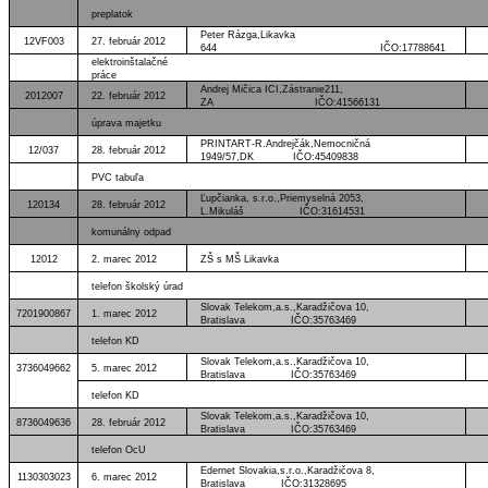
preplatok
Peter Rázga,Likavka
12VF003
27. február 2012
644 IČO:17788641
elektroinštalačné
práce
Andrej Mičica ICI,Zástranie211,
2012007
22. február 2012
ZA IČO:41566131
úprava majetku
PRINTART-R.Andrejčák,Nemocničná
12/037
28. február 2012
1949/57,DK IČO:45409838
PVC tabuľa
Ľupčianka, s.r.o.,Priemyselná 2053,
120134
28. február 2012
L.Mikuláš IČO:31614531
komunálny odpad
12012
2. marec 2012
ZŠ s MŠ Likavka
telefon školský úrad
Slovak Telekom,a.s.,Karadžičova 10,
7201900867
1. marec 2012
Bratislava IČO:35763469
telefon KD
Slovak Telekom,a.s.,Karadžičova 10,
3736049662
5. marec 2012
Bratislava IČO:35763469
telefon KD
Slovak Telekom,a.s.,Karadžičova 10,
8736049636
28. február 2012
Bratislava IČO:35763469
telefon OcU
Edernet Slovakia,s.r.o.,Karadžičova 8,
1130303023
6. marec 2012
Bratislava IČO:31328695