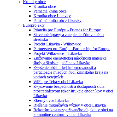
Kroniky obce
Kronika obce
Pamätná kniha obce
Kronika obce Likavky
Pamätná kniha obce Likavky
Europrojekty
Priatelia pre Európu - Friends for Europe
Stavebné úpravy a zateplenie Zdravotného
strediska
Projekt Likavka - Wilkowice
Partnerstvo pre Európu-Partnership for Europe
Projekt Wilkowice – Likavka
Znižovanie energetickej náročnosti materskej
školy a školskej jedálne v Likavke
Zvýšenie občianskej informovanosti a
participácie mladých ľudí Žilinského kraja na
veciach verejných
WiFi pre Teba v obci Likavka
Zvyšovanie bezpečnosti a dostupnosti sídla
prostredníctvom rekonštrukcie chodníkov v obci
Likavka
Zberný dvor Likavka
Riešenie migračných výziev v obci Likavka
Rekonštrukcia nevyužívaného objektu v obci na
komunitné centrum v obci Likavka