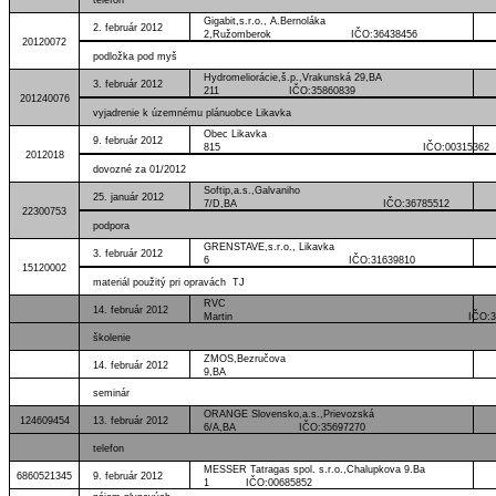
Gigabit,s.r.o., A.Bernoláka
2. február 2012
2,Ružomberok IČO:36438456
20120072
podložka pod myš
Hydromeliorácie,š.p.,Vrakunská 29,BA
3. február 2012
211 IČO:35860839
201240076
vyjadrenie k územnému plánuobce Likavka
Obec Likavka
9. február 2012
815 IČO:00315362
2012018
dovozné za 01/2012
Softip,a.s.,Galvaniho
25. január 2012
7/D,BA IČO:36785512
22300753
podpora
GRENSTAVE,s.r.o., Likavka
3. február 2012
6 IČO:31639810
15120002
materiál použitý pri opravách TJ
RVC
14. február 2012
Martin IČO:31938
školenie
ZMOS,Bezručova
14. február 2012
9,BA
seminár
ORANGE Slovensko,a.s.,Prievozská
124609454
13. február 2012
6/A,BA IČO:35697270
telefon
MESSER Tatragas spol. s.r.o.,Chalupkova 9.Ba
6860521345
9. február 2012
1 IČO:00685852