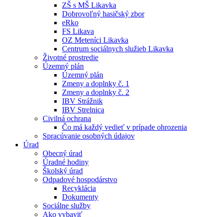
ZŠ s MŠ Likavka
Dobrovoľný hasičský zbor
eRko
FS Likava
OZ Meteníci Likavka
Centrum sociálnych služieb Likavka
Životné prostredie
Územný plán
Územný plán
Zmeny a doplnky č. 1
Zmeny a doplnky č. 2
IBV Strážnik
IBV Strelnica
Civilná ochrana
Čo má každý vedieť v prípade ohrozenia
Spracúvanie osobných údajov
Úrad
Obecný úrad
Úradné hodiny
Školský úrad
Odpadové hospodárstvo
Recyklácia
Dokumenty
Sociálne služby
Ako vybaviť