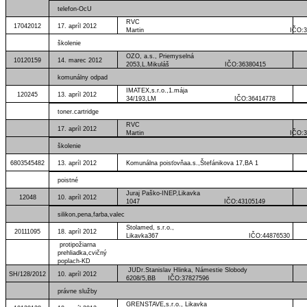
telefon-OcU
RVC
17042012
17. apríl 2012
Martin IČO:31938
školenie
OZO, a.s., Priemyselná
10120159
14. marec 2012
2053,L.Mikuláš IČO:36380415
komunálny odpad
IMATEX,s.r.o.,1.mája
120245
13. apríl 2012
34/193,LM IČO:36414778
toner.cartridge
RVC
17. apríl 2012
Martin IČO:31938
školenie
6803545482
13. apríl 2012
Komunálna poisťovňaa.s.,Štefánikova 17,BA 1
poistné
Juraj Paško-INEP,Likavka
12048
10. apríl 2012
1047 IČO:43105149
silikon,pena,farba,valec
Stolamed, s.r.o.,
20111095
18. apríl 2012
Likavka367 IČO:44876530
protipožiarna
prehliadka,cvičný
poplach-KD
JUDr.Stanislav Hlinka, Námestie Slobody
SH/128/2012
10. apríl 2012
6208/5,BB IČO:37827596
právne služby
GRENSTAVE,s.r.o., Likavka