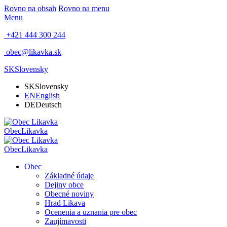
Rovno na obsah
Rovno na menu
Menu
+421 444 300 244
obec@likavka.sk
SK
Slovensky
SK
Slovensky
EN
English
DE
Deutsch
Obec
Likavka
Obec
Likavka
Obec
Základné údaje
Dejiny obce
Obecné noviny
Hrad Likava
Ocenenia a uznania pre obec
Zaujímavosti