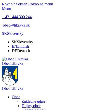
Rovno na obsah
Rovno na menu
Menu
+421 444 300 244
obec@likavka.sk
SK
Slovensky
SK
Slovensky
EN
English
DE
Deutsch
Obec
Likavka
Obec
Likavka
Obec
Základné údaje
Dejiny obce