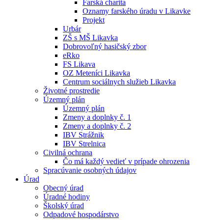
Farská charita
Oznamy farského úradu v Likavke
Projekt
Urbár
ZŠ s MŠ Likavka
Dobrovoľný hasičský zbor
eRko
FS Likava
OZ Meteníci Likavka
Centrum sociálnych služieb Likavka
Životné prostredie
Územný plán
Územný plán
Zmeny a doplnky č. 1
Zmeny a doplnky č. 2
IBV Strážnik
IBV Strelnica
Civilná ochrana
Čo má každý vedieť v prípade ohrozenia
Spracúvanie osobných údajov
Úrad
Obecný úrad
Úradné hodiny
Školský úrad
Odpadové hospodárstvo