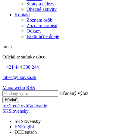
Straty a nálezy
Obecné aktivity
Kontakt
Zoznam osôb
Zoznam komisií
Odkazy
Fakturačné údaje
hmla
Oficiálne stránky obce
+421 444 300 244
obec@likavka.sk
Mapa webu
RSS
Hľadaný výraz
Hľadať
rozšírené vyhľadávanie
SK
Slovensky
SK
Slovensky
EN
English
DE
Deutsch