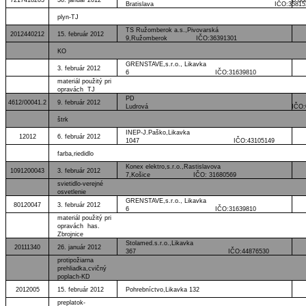
Bratislava IČO:358152
plyn-TJ
TS Ružomberok a.s.,Pivovarská
2012440212
15. február 2012
9,Ružomberok IČO:36391301
KO
GRENSTAVE,s.r.o., Likavka
3. február 2012
6 IČO:31639810
materiál použitý pri
opravách TJ
PD
4612/00041.2
9. február 2012
Ludrová IČO:00195
štrk
INEP-J.Paško,Likavka
12012
6. február 2012
1047 IČO:43105149
farba,riedidlo
Konex elektro,s.r.o.,Rastislavova
1091200043
3. február 2012
7,Košice IČO: 31680569
svietidlo-verejné
osvetlenie
GRENSTAVE,s.r.o., Likavka
80120047
3. február 2012
6 IČO:31639810
materiál použitý pri
opravách has.
Zbrojnice
Stolamed.s.r.o.,Likavka
20111340
26. január 2012
367 IČO:44876530
protipožiarna
prehliadka,cvičný
poplach-KD
2012005
15. február 2012
Pohrebníctvo,Likavka 132
preplatok-