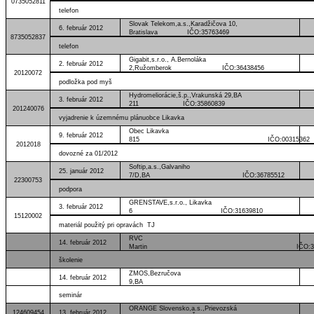
0735052811
telefon
Slovak Telekom,a.s.,Karadžičova 10,
6. február 2012
Bratislava IČO:35763469
8735052837
telefon
Gigabit,s.r.o., A.Bernoláka
2. február 2012
2,Ružomberok IČO:36438456
20120072
podložka pod myš
Hydromeliorácie,š.p.,Vrakunská 29,BA
3. február 2012
211 IČO:35860839
201240076
vyjadrenie k územnému plánuobce Likavka
Obec Likavka
9. február 2012
815 IČO:00315362
2012018
dovozné za 01/2012
Softip,a.s.,Galvaniho
25. január 2012
7/D,BA IČO:36785512
22300753
podpora
GRENSTAVE,s.r.o., Likavka
3. február 2012
6 IČO:31639810
15120002
materiál použitý pri opravách TJ
RVC
14. február 2012
Martin IČO:31938
školenie
ZMOS,Bezručova
14. február 2012
9,BA
seminár
ORANGE Slovensko,a.s.,Prievozská
124609454
13. február 2012