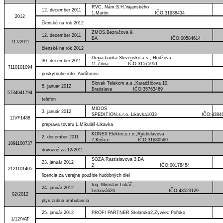
RVC, Nám.S.H.Vajanského
12. december 2011
1,Martin IČO:31938434
2012
členské na rok 2012
ZMOS,Bezručova 9,
12. december 2011
BA IČO:00584614
717/2011
členské na rok 2012
Dexia banka Slovensko a.s., Hodžova
30. december 2011
11,Žilina IČO:31575951
7110101094
poskytnutie info. Audítorovi
Slovak Telekom,a.s.,Karadžičova 10,
5. január 2012
Bratislava IČO:35763469
5734041794
telefon
MIDOS
3. január 2012
SPEDITION,s.r.o.,Likavka1033 IČO:43848
11VF1488
preprava tovaru L.Mikuláš-Likavka
KONEX Elektro,s.r.o.,Rastislavova
2. december 2011
7,Košice IČO:31680569
1091100737
dovozné za 12/2011
SOZA,Rastislavova 3,BA
23. január 2012
2 IČO:00178454
2121101405
licencia za verejné použitie hudobných diel
Ing. Miroslav Lukáč,
24. január 2012
Lisková626 IČO:43523129
02/2012
plyn zubna ambulancia
25. január 2012
PROFI PARTNER,Stolarska2,Zywiec Poľsko
1/12/VAT