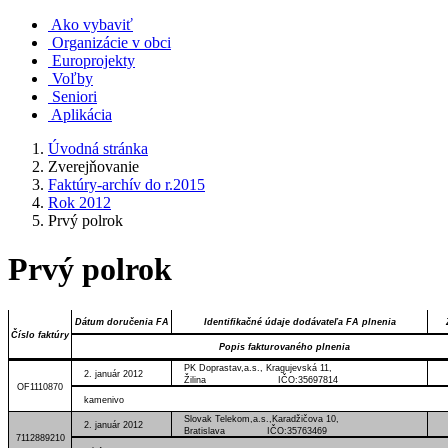
Ako vybaviť
Organizácie v obci
Europrojekty
Voľby
Seniori
Aplikácia
Úvodná stránka
Zverejňovanie
Faktúry-archív do r.2015
Rok 2012
Prvý polrok
Prvý polrok
Dátum doručenia FA
Identifikačné údaje dodávateľa FA plnenia
Číslo faktúry
Popis fakturovaného plnenia
PK Doprastav,a.s., Kragujevská 11,
2. január 2012
Žilina IČO:35697814
OF1110870
kamenivo
Slovak Telekom,a.s.,Karadžičova 10,
2. január 2012
Bratislava IČO:35763469
7112889210