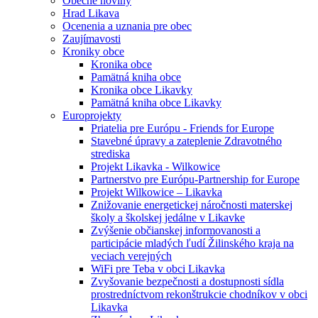
Obecné noviny
Hrad Likava
Ocenenia a uznania pre obec
Zaujímavosti
Kroniky obce
Kronika obce
Pamätná kniha obce
Kronika obce Likavky
Pamätná kniha obce Likavky
Europrojekty
Priatelia pre Európu - Friends for Europe
Stavebné úpravy a zateplenie Zdravotného
strediska
Projekt Likavka - Wilkowice
Partnerstvo pre Európu-Partnership for Europe
Projekt Wilkowice – Likavka
Znižovanie energetickej náročnosti materskej
školy a školskej jedálne v Likavke
Zvýšenie občianskej informovanosti a
participácie mladých ľudí Žilinského kraja na
veciach verejných
WiFi pre Teba v obci Likavka
Zvyšovanie bezpečnosti a dostupnosti sídla
prostredníctvom rekonštrukcie chodníkov v obci
Likavka