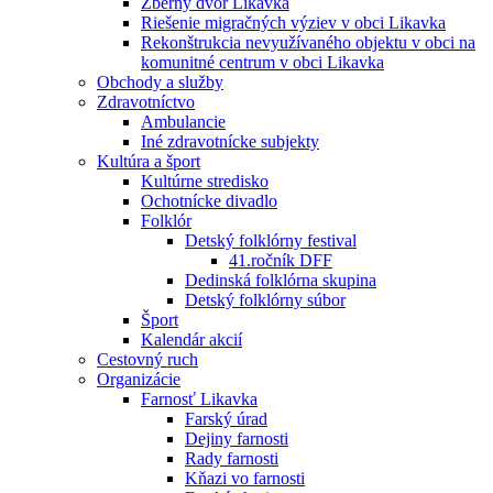
Zberný dvor Likavka
Riešenie migračných výziev v obci Likavka
Rekonštrukcia nevyužívaného objektu v obci na
komunitné centrum v obci Likavka
Obchody a služby
Zdravotníctvo
Ambulancie
Iné zdravotnícke subjekty
Kultúra a šport
Kultúrne stredisko
Ochotnícke divadlo
Folklór
Detský folklórny festival
41.ročník DFF
Dedinská folklórna skupina
Detský folklórny súbor
Šport
Kalendár akcií
Cestovný ruch
Organizácie
Farnosť Likavka
Farský úrad
Dejiny farnosti
Rady farnosti
Kňazi vo farnosti