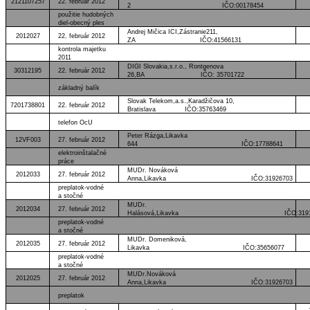
2121107257
22. február 2012
2 IČO:00178454
použitie hudobných
diel-obecný ples
Andrej Mičica ICI,Zástranie211,
2012027
22. február 2012
ZA IČO:41566131
kontrola majetku
2011
DIGI Slovakia,s.r.o., Rontgenova
30312195
22. február 2012
26,BA IČO: 35701722
základný balík
Slovak Telekom,a.s.,Karadžičova 10,
7201738801
22. február 2012
Bratislava IČO:35763469
telefon OcU
Peter Rázga,Likavka
12VF003
27. február 2012
644 IČO:17788641
elektroinštalačné
práce
MUDr. Nováková
2012033
27. február 2012
Anna,Likavka IČO:31926703
preplatok-vodné
a stočné
MUDr.
2012034
27. február 2012
Halásová,Likavka IČO:319136
preplatok-vodné
a stočné
MUDr. Domeniková,
2012035
27. február 2012
Likavka IČO:35656077
preplatok-vodné
a stočné
MUDr.Nováková
2012025
27. február 2012
Anna,Likavka IČO:31926703
preplatok