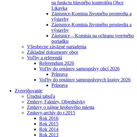
na funkciu hlavného kontrolóra Obce
Likavka
Zápisnice-Komisia životného prostredia a
výstavby
Zápisnice-Komisia životného prostredia a
výstavby
Zápisnice – Komisia na ochranu verejného
poriadku
Všeobecne záväzné nariadenia
Základné dokumenty obce
Voľby a referendá
Referendum 2026
Voľby do orgánov samosprávy obcí 2026
Príprava
Voľby do orgánov samosprávnych krajov 2026
Príprava
Zverejňovanie
Úradná tabuľa
Zmluvy, Faktúry, Objednávky
Zmluvy o nájme hrobového miesta
Zmluvy-archív do r.2015
Rok 2016
Rok 2015
Rok 2014
Rok 2013