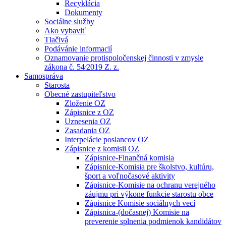
Recyklácia
Dokumenty
Sociálne služby
Ako vybaviť
Tlačivá
Podávánie informacií
Oznamovanie protispoločenskej činnosti v zmysle
zákona č. 54⁄2019 Z. z.
Samospráva
Starosta
Obecné zastupiteľstvo
Zloženie OZ
Zápisnice z OZ
Uznesenia OZ
Zasadania OZ
Interpelácie poslancov OZ
Zápisnice z komisii OZ
Zápisnice-Finančná komisia
Zápisnice-Komisia pre školstvo, kultúru,
šport a voľnočasové aktivity
Zápisnice-Komisie na ochranu verejného
záujmu pri výkone funkcie starostu obce
Zápisnice Komisie sociálnych vecí
Zápisnica-(dočasnej) Komisie na
preverenie splnenia podmienok kandidátov