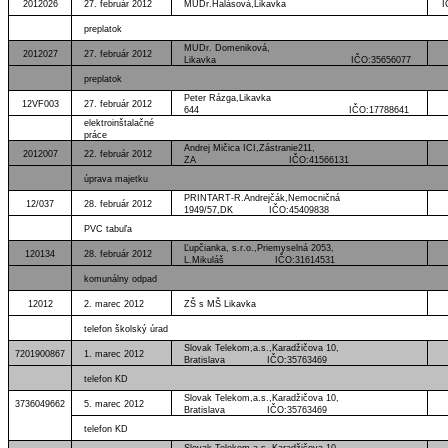
2012026
27. február 2012
MUDr.Halásová,Likavka IČO:31
preplatok
MUDr. Domeniková,
2012027
27. február 2012
Likavka IČO:35656077
preplatok
Peter Rázga,Likavka
12VF003
27. február 2012
644 IČO:17788641
elektroinštalačné
práce
Andrej Mičica ICI,Zástranie211,
2012007
22. február 2012
ZA IČO:41566131
úprava majetku
PRINTART-R.Andrejčák,Nemocničná
12/037
28. február 2012
1949/57,DK IČO:45409838
PVC tabuľa
Ľupčianka, s.r.o.,Priemyselná 2053,
120134
28. február 2012
L.Mikuláš IČO:31614531
komunálny odpad
12012
2. marec 2012
ZŠ s MŠ Likavka
telefon školský úrad
Slovak Telekom,a.s.,Karadžičova 10,
7201900867
1. marec 2012
Bratislava IČO:35763469
telefon KD
Slovak Telekom,a.s.,Karadžičova 10,
3736049662
5. marec 2012
Bratislava IČO:35763469
telefon KD
Slovak Telekom,a.s.,Karadžičova 10,