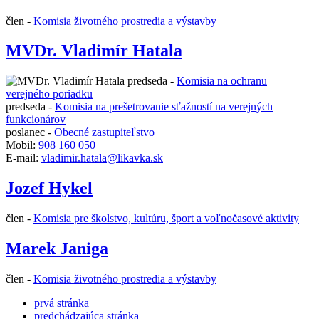
člen -
Komisia životného prostredia a výstavby
MVDr. Vladimír Hatala
predseda -
Komisia na ochranu
verejného poriadku
predseda -
Komisia na prešetrovanie sťažností na verejných
funkcionárov
poslanec -
Obecné zastupiteľstvo
Mobil:
908 160 050
E-mail:
vladimir.hatala@likavka.sk
Jozef Hykel
člen -
Komisia pre školstvo, kultúru, šport a voľnočasové aktivity
Marek Janiga
člen -
Komisia životného prostredia a výstavby
prvá stránka
predchádzajúca stránka