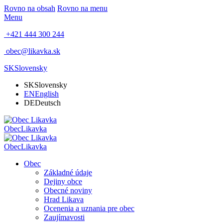
Rovno na obsah
Rovno na menu
Menu
+421 444 300 244
obec@likavka.sk
SK
Slovensky
SK
Slovensky
EN
English
DE
Deutsch
Obec
Likavka
Obec
Likavka
Obec
Základné údaje
Dejiny obce
Obecné noviny
Hrad Likava
Ocenenia a uznania pre obec
Zaujímavosti