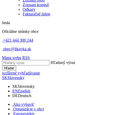
Zoznam osôb
Zoznam komisií
Odkazy
Fakturačné údaje
hmla
Oficiálne stránky obce
+421 444 300 244
obec@likavka.sk
Mapa webu
RSS
Hľadaný výraz
Hľadať
rozšírené vyhľadávanie
SK
Slovensky
SK
Slovensky
EN
English
DE
Deutsch
Ako vybaviť
Organizácie v obci
Europrojekty