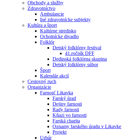
Obchody a služby
Zdravotníctvo
Ambulancie
Iné zdravotnícke subjekty
Kultúra a šport
Kultúrne stredisko
Ochotnícke divadlo
Folklór
Detský folklórny festival
41.ročník DFF
Dedinská folklórna skupina
Detský folklórny súbor
Šport
Kalendár akcií
Cestovný ruch
Organizácie
Farnosť Likavka
Farský úrad
Dejiny farnosti
Rady farnosti
Kňazi vo farnosti
Farská charita
Oznamy farského úradu v Likavke
Projekt
Urbár