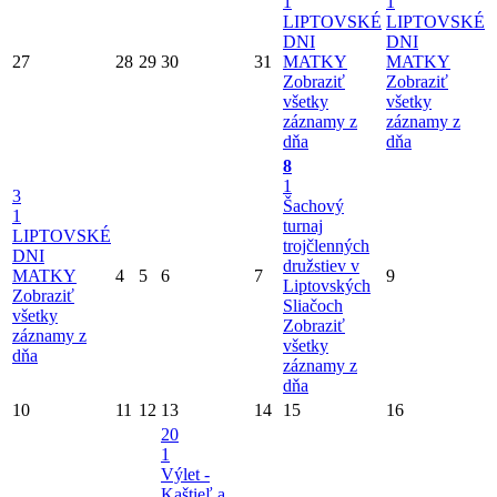
1
1
LIPTOVSKÉ
LIPTOVSKÉ
DNI
DNI
27
28
29
30
31
MATKY
MATKY
Zobraziť
Zobraziť
všetky
všetky
záznamy z
záznamy z
dňa
dňa
8
1
3
Šachový
1
turnaj
LIPTOVSKÉ
trojčlenných
DNI
družstiev v
MATKY
4
5
6
7
9
Liptovských
Zobraziť
Sliačoch
všetky
Zobraziť
záznamy z
všetky
dňa
záznamy z
dňa
10
11
12
13
14
15
16
20
1
Výlet -
Kaštieľ a