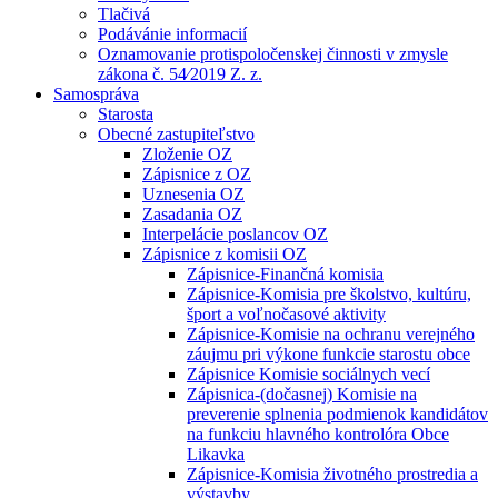
Tlačivá
Podávánie informacií
Oznamovanie protispoločenskej činnosti v zmysle
zákona č. 54⁄2019 Z. z.
Samospráva
Starosta
Obecné zastupiteľstvo
Zloženie OZ
Zápisnice z OZ
Uznesenia OZ
Zasadania OZ
Interpelácie poslancov OZ
Zápisnice z komisii OZ
Zápisnice-Finančná komisia
Zápisnice-Komisia pre školstvo, kultúru,
šport a voľnočasové aktivity
Zápisnice-Komisie na ochranu verejného
záujmu pri výkone funkcie starostu obce
Zápisnice Komisie sociálnych vecí
Zápisnica-(dočasnej) Komisie na
preverenie splnenia podmienok kandidátov
na funkciu hlavného kontrolóra Obce
Likavka
Zápisnice-Komisia životného prostredia a
výstavby