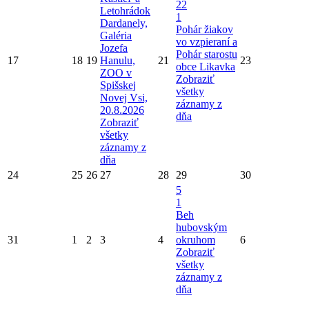
22
Letohrádok
1
Dardanely,
Pohár žiakov
Galéria
vo vzpieraní a
Jozefa
Pohár starostu
17
18
19
Hanulu,
21
23
obce Likavka
ZOO v
Zobraziť
Spišskej
všetky
Novej Vsi,
záznamy z
20.8.2026
dňa
Zobraziť
všetky
záznamy z
dňa
24
25
26
27
28
29
30
5
1
Beh
hubovským
31
1
2
3
4
okruhom
6
Zobraziť
všetky
záznamy z
dňa