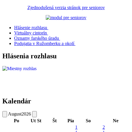
Zjednodušená verzia stránok pre seniorov
Hlásenie rozhlasu
Virtuálny cintorín
Oznamy farského úradu
Podujatia v Ružomberku a okolí
Hlásenia rozhlasu
Kalendár
August
2026
Po
Ut
St
Št
Pia
So
Ne
1
2