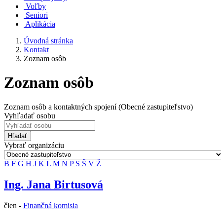
Voľby
Seniori
Aplikácia
Úvodná stránka
Kontakt
Zoznam osôb
Zoznam osôb
Zoznam osôb a kontaktných spojení (Obecné zastupiteľstvo)
Vyhľadať osobu
Hľadať
Vybrať organizáciu
B
F
G
H
J
K
L
M
N
P
S
Š
V
Ž
Ing. Jana Birtusová
člen -
Finančná komisia