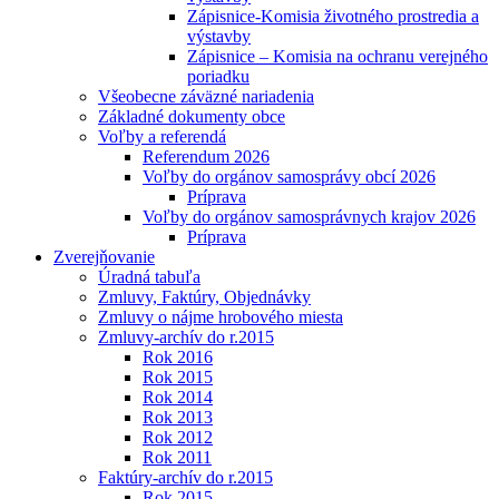
Zápisnice-Komisia životného prostredia a
výstavby
Zápisnice – Komisia na ochranu verejného
poriadku
Všeobecne záväzné nariadenia
Základné dokumenty obce
Voľby a referendá
Referendum 2026
Voľby do orgánov samosprávy obcí 2026
Príprava
Voľby do orgánov samosprávnych krajov 2026
Príprava
Zverejňovanie
Úradná tabuľa
Zmluvy, Faktúry, Objednávky
Zmluvy o nájme hrobového miesta
Zmluvy-archív do r.2015
Rok 2016
Rok 2015
Rok 2014
Rok 2013
Rok 2012
Rok 2011
Faktúry-archív do r.2015
Rok 2015