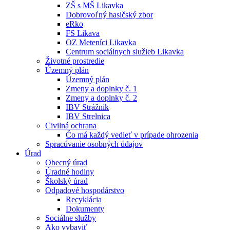
ZŠ s MŠ Likavka
Dobrovoľný hasičský zbor
eRko
FS Likava
OZ Meteníci Likavka
Centrum sociálnych služieb Likavka
Životné prostredie
Územný plán
Územný plán
Zmeny a doplnky č. 1
Zmeny a doplnky č. 2
IBV Strážnik
IBV Strelnica
Civilná ochrana
Čo má každý vedieť v prípade ohrozenia
Spracúvanie osobných údajov
Úrad
Obecný úrad
Úradné hodiny
Školský úrad
Odpadové hospodárstvo
Recyklácia
Dokumenty
Sociálne služby
Ako vybaviť