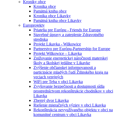
Kroniky obce
Kronika obce
Pamätná kniha obce
Kronika obce Likavky
Pamätná kniha obce Likavky
Europrojekty
Priatelia pre Európu - Friends for Europe
Stavebné úpravy a zateplenie Zdravotného
strediska
Projekt Likavka - Wilkowice
Partnerstvo pre Európu-Partnership for Europe
Projekt Wilkowice – Likavka
Znižovanie energetickej náročnosti materskej
školy a školskej jedálne v Likavke
Zvýšenie občianskej informovanosti a
participácie mladých ľudí Žilinského kraja na
veciach verejných
WiFi pre Teba v obci Likavka
Zvyšovanie bezpečnosti a dostupnosti sídla
prostredníctvom rekonštrukcie chodníkov v obci
Likavka
Zberný dvor Likavka
Riešenie migračných výziev v obci Likavka
Rekonštrukcia nevyužívaného objektu v obci na
komunitné centrum v obci Likavka