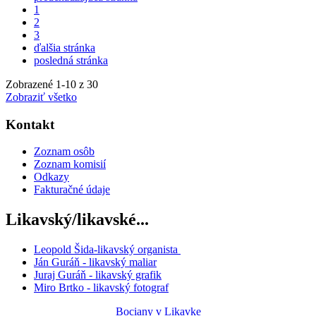
1
2
3
ďalšia stránka
posledná stránka
Zobrazené
1
-
10
z 30
Zobraziť všetko
Kontakt
Zoznam osôb
Zoznam komisií
Odkazy
Fakturačné údaje
Likavský/likavské...
Leopold Šida-likavský organista
Ján Guráň - likavský maliar
Juraj Guráň - likavský grafik
Miro Brtko - likavský fotograf
Bociany v Likavke