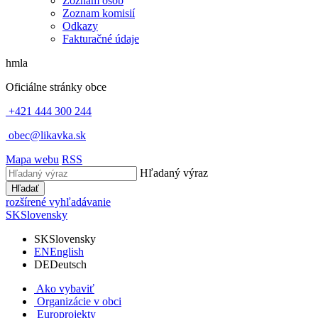
Zoznam osôb
Zoznam komisií
Odkazy
Fakturačné údaje
hmla
Oficiálne stránky obce
+421 444 300 244
obec@likavka.sk
Mapa webu
RSS
Hľadaný výraz
Hľadať
rozšírené vyhľadávanie
SK
Slovensky
SK
Slovensky
EN
English
DE
Deutsch
Ako vybaviť
Organizácie v obci
Europrojekty