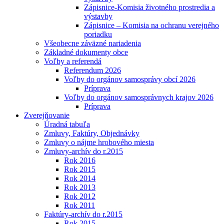
Zápisnice-Komisia životného prostredia a
výstavby
Zápisnice – Komisia na ochranu verejného
poriadku
Všeobecne záväzné nariadenia
Základné dokumenty obce
Voľby a referendá
Referendum 2026
Voľby do orgánov samosprávy obcí 2026
Príprava
Voľby do orgánov samosprávnych krajov 2026
Príprava
Zverejňovanie
Úradná tabuľa
Zmluvy, Faktúry, Objednávky
Zmluvy o nájme hrobového miesta
Zmluvy-archív do r.2015
Rok 2016
Rok 2015
Rok 2014
Rok 2013
Rok 2012
Rok 2011
Faktúry-archív do r.2015
Rok 2015