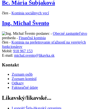
Bc. Mária Šubjaková
člen -
Komisia sociálnych vecí
Ing. Michal Švento
poslanec -
Obecné zastupiteľstvo
predseda -
Finančná komisia
člen -
Komisia na prešetrovanie sťažností na verejných
funkcionárov
Mobil:
918 967 153
E-mail:
michal.svento@likavka.sk
Kontakt
Zoznam osôb
Zoznam komisií
Odkazy
Fakturačné údaje
Likavský/likavské...
Leopold Šida-likavský organista