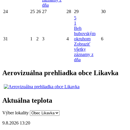
dňa
24
25
26
27
28
29
30
5
1
Beh
hubovským
31
1
2
3
4
okruhom
6
Zobraziť
všetky
záznamy z
dňa
Aerovizuálna prehliadka obce Likavka
Aktuálna teplota
Výber lokality
9.8.2026 13:20