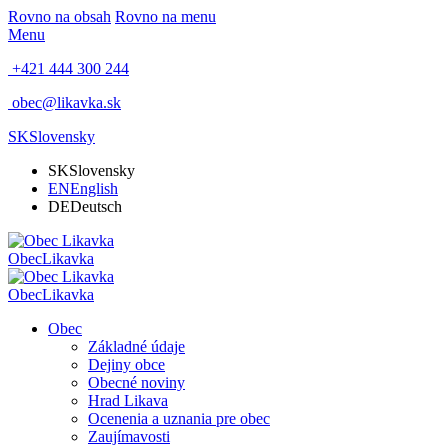
Rovno na obsah
Rovno na menu
Menu
+421 444 300 244
obec@likavka.sk
SK
Slovensky
SK
Slovensky
EN
English
DE
Deutsch
Obec
Likavka
Obec
Likavka
Obec
Základné údaje
Dejiny obce
Obecné noviny
Hrad Likava
Ocenenia a uznania pre obec
Zaujímavosti