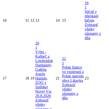
16
1
Súťaž v
plieskaní
10
11
12
13
14
15
bičom
Zobraziť
všetky
záznamy z
dňa
20
1
Výlet -
Kaštieľ a
22
Letohrádok
1
Dardanely,
Pohár žiakov
Galéria
vo vzpieraní a
Jozefa
Pohár starostu
17
18
19
Hanulu,
21
23
obce Likavka
ZOO v
Zobraziť
Spišskej
všetky
Novej Vsi,
záznamy z
20.8.2026
dňa
Zobraziť
všetky
záznamy z