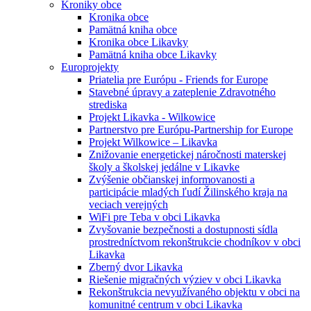
Kroniky obce
Kronika obce
Pamätná kniha obce
Kronika obce Likavky
Pamätná kniha obce Likavky
Europrojekty
Priatelia pre Európu - Friends for Europe
Stavebné úpravy a zateplenie Zdravotného
strediska
Projekt Likavka - Wilkowice
Partnerstvo pre Európu-Partnership for Europe
Projekt Wilkowice – Likavka
Znižovanie energetickej náročnosti materskej
školy a školskej jedálne v Likavke
Zvýšenie občianskej informovanosti a
participácie mladých ľudí Žilinského kraja na
veciach verejných
WiFi pre Teba v obci Likavka
Zvyšovanie bezpečnosti a dostupnosti sídla
prostredníctvom rekonštrukcie chodníkov v obci
Likavka
Zberný dvor Likavka
Riešenie migračných výziev v obci Likavka
Rekonštrukcia nevyužívaného objektu v obci na
komunitné centrum v obci Likavka