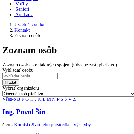
Voľby
Seniori
Aplikácia
Úvodná stránka
Kontakt
Zoznam osôb
Zoznam osôb
Zoznam osôb a kontaktných spojení (Obecné zastupiteľstvo)
Vyhľadať osobu
Hľadať
Vybrať organizáciu
Všetko
B
F
G
H
J
K
L
M
N
P
S
Š
V
Ž
Ing. Pavol Šín
člen -
Komisia životného prostredia a výstavby