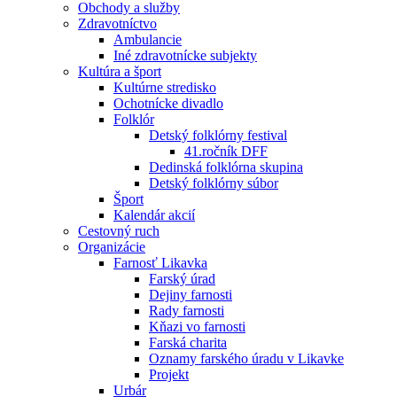
Obchody a služby
Zdravotníctvo
Ambulancie
Iné zdravotnícke subjekty
Kultúra a šport
Kultúrne stredisko
Ochotnícke divadlo
Folklór
Detský folklórny festival
41.ročník DFF
Dedinská folklórna skupina
Detský folklórny súbor
Šport
Kalendár akcií
Cestovný ruch
Organizácie
Farnosť Likavka
Farský úrad
Dejiny farnosti
Rady farnosti
Kňazi vo farnosti
Farská charita
Oznamy farského úradu v Likavke
Projekt
Urbár