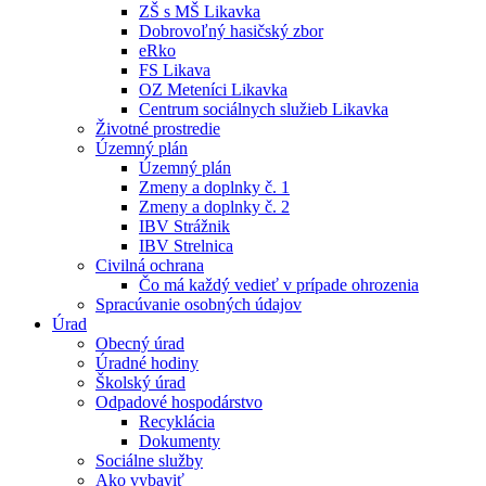
ZŠ s MŠ Likavka
Dobrovoľný hasičský zbor
eRko
FS Likava
OZ Meteníci Likavka
Centrum sociálnych služieb Likavka
Životné prostredie
Územný plán
Územný plán
Zmeny a doplnky č. 1
Zmeny a doplnky č. 2
IBV Strážnik
IBV Strelnica
Civilná ochrana
Čo má každý vedieť v prípade ohrozenia
Spracúvanie osobných údajov
Úrad
Obecný úrad
Úradné hodiny
Školský úrad
Odpadové hospodárstvo
Recyklácia
Dokumenty
Sociálne služby
Ako vybaviť