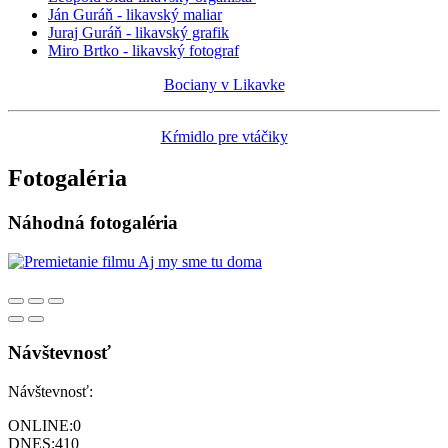
Ján Guráň - likavský maliar
Juraj Guráň - likavský grafik
Miro Brtko - likavský fotograf
Bociany v Likavke
Kŕmidlo pre vtáčiky
Fotogaléria
Náhodná fotogaléria
Návštevnosť
Návštevnosť:
ONLINE:
0
DNES:
410