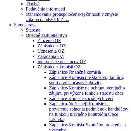
Tlačivá
Podávánie informacií
Oznamovanie protispoločenskej činnosti v zmysle
zákona č. 54⁄2019 Z. z.
Samospráva
Starosta
Obecné zastupiteľstvo
Zloženie OZ
Zápisnice z OZ
Uznesenia OZ
Zasadania OZ
Interpelácie poslancov OZ
Zápisnice z komisii OZ
Zápisnice-Finančná komisia
Zápisnice-Komisia pre školstvo, kultúru,
šport a voľnočasové aktivity
Zápisnice-Komisie na ochranu verejného
záujmu pri výkone funkcie starostu obce
Zápisnice Komisie sociálnych vecí
Zápisnica-(dočasnej) Komisie na
preverenie splnenia podmienok kandidátov
na funkciu hlavného kontrolóra Obce
Likavka
Zápisnice-Komisia životného prostredia a
výstavby