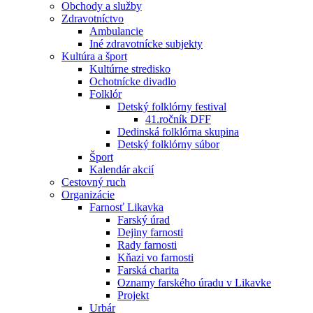
Obchody a služby
Zdravotníctvo
Ambulancie
Iné zdravotnícke subjekty
Kultúra a šport
Kultúrne stredisko
Ochotnícke divadlo
Folklór
Detský folklórny festival
41.ročník DFF
Dedinská folklórna skupina
Detský folklórny súbor
Šport
Kalendár akcií
Cestovný ruch
Organizácie
Farnosť Likavka
Farský úrad
Dejiny farnosti
Rady farnosti
Kňazi vo farnosti
Farská charita
Oznamy farského úradu v Likavke
Projekt
Urbár