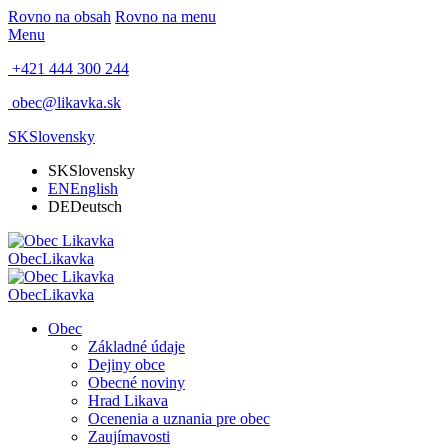
Rovno na obsah
Rovno na menu
Menu
+421 444 300 244
obec@likavka.sk
SK
Slovensky
SK
Slovensky
EN
English
DE
Deutsch
Obec
Likavka
Obec
Likavka
Obec
Základné údaje
Dejiny obce
Obecné noviny
Hrad Likava
Ocenenia a uznania pre obec
Zaujímavosti