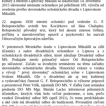
kultúry a mestom Liptovský Mikuláš sa uskutočnilo 14. novembra
2015 slávnostné stretnutie ochotníkov pri príležitosti 185. výročia od
uvedenia prvého slovenského ochotníckeho divadla v Liptovskom
Mikuláši.
22. augusta 1830 miestni ochotníci pod vedením G. F.
Belopotockého uviedli hru Kocúrkovo od Jána Chalupku.
Belopotocký pôvodný text, ktorý bol akousi zmesou češtiny,
poľštiny a staroslovenčiny upravil a jazykovedci ho nazvali
ľúbozvučným liptovským nárečím.
V priestoroch Mestského úradu v Liptovskom Mikuláši sa zišli
účastníci z radov divadelných ochotníkov z Liptova a z
ochotníckych divadelných súbor, ktoré združuje Divadelný odbor
MS. Podujatie nieslo príznačný názov Od Belopotockého
po súčasnosť. Začalo sa úvodným seminárom na tému začiatky
slovenského ochotníckeho divadla. Historický exkurz o vzniku
a vývoji " prvej slovenskej" ochotníckej scéne v Liptovskom
Svätom Mikuláši, čiže o divadelnej ale aj inej kultúrnej
a vydavateľskej činnosti G. F. Belopotockého si výborne pripravil
a prezentoval Peter Vrlík, tajomník DO MS. V ďalšej časti seminára
predseda DO MS Mgr. Marián Lacko informoval prítomných
účastníkov, ktorých však bolo veľmi poskromne, o tom, prečo
vznikol Divadelný odbor MS (apríl 2011), čo tomu predchádzalo
a aké ciele má divadelný odbor do budúcnosti. Prvoradým cieľom