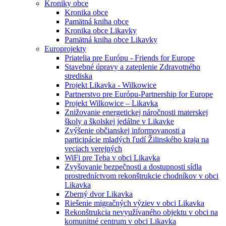
Kroniky obce
Kronika obce
Pamätná kniha obce
Kronika obce Likavky
Pamätná kniha obce Likavky
Europrojekty
Priatelia pre Európu - Friends for Europe
Stavebné úpravy a zateplenie Zdravotného
strediska
Projekt Likavka - Wilkowice
Partnerstvo pre Európu-Partnership for Europe
Projekt Wilkowice – Likavka
Znižovanie energetickej náročnosti materskej
školy a školskej jedálne v Likavke
Zvýšenie občianskej informovanosti a
participácie mladých ľudí Žilinského kraja na
veciach verejných
WiFi pre Teba v obci Likavka
Zvyšovanie bezpečnosti a dostupnosti sídla
prostredníctvom rekonštrukcie chodníkov v obci
Likavka
Zberný dvor Likavka
Riešenie migračných výziev v obci Likavka
Rekonštrukcia nevyužívaného objektu v obci na
komunitné centrum v obci Likavka