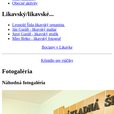
Obecné aktivity
Likavský/likavské...
Leopold Šida-likavský organista
Ján Guráň - likavský maliar
Juraj Guráň - likavský grafik
Miro Brtko - likavský fotograf
Bociany v Likavke
Kŕmidlo pre vtáčiky
Fotogaléria
Náhodná fotogaléria