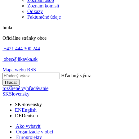
Zoznam osôb
Zoznam komisií
Odkazy
Fakturačné údaje
hmla
Oficiálne stránky obce
+421 444 300 244
obec@likavka.sk
Mapa webu
RSS
Hľadaný výraz
Hľadať
rozšírené vyhľadávanie
SK
Slovensky
SK
Slovensky
EN
English
DE
Deutsch
Ako vybaviť
Organizácie v obci
Europrojekty