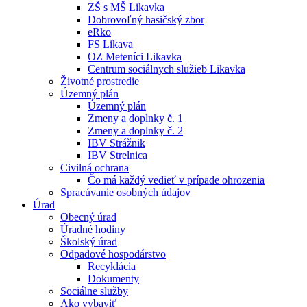
ZŠ s MŠ Likavka
Dobrovoľný hasičský zbor
eRko
FS Likava
OZ Meteníci Likavka
Centrum sociálnych služieb Likavka
Životné prostredie
Územný plán
Územný plán
Zmeny a doplnky č. 1
Zmeny a doplnky č. 2
IBV Strážnik
IBV Strelnica
Civilná ochrana
Čo má každý vedieť v prípade ohrozenia
Spracúvanie osobných údajov
Úrad
Obecný úrad
Úradné hodiny
Školský úrad
Odpadové hospodárstvo
Recyklácia
Dokumenty
Sociálne služby
Ako vybaviť