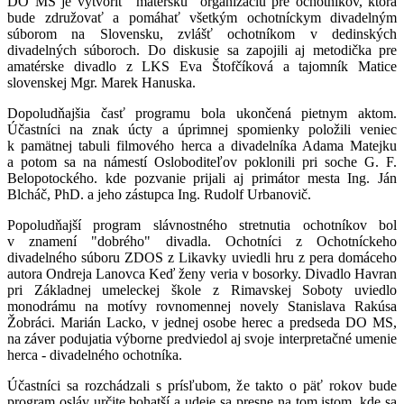
DO MS je vytvoriť "materskú" organizáciu pre ochotníkov, ktorá
bude združovať a pomáhať všetkým ochotníckym divadelným
súborom na Slovensku, zvlášť ochotníkom v dedinských
divadelných súboroch. Do diskusie sa zapojili aj metodička pre
amatérske divadlo z LKS Eva Štofčíková a tajomník Matice
slovenskej Mgr. Marek Hanuska.
Dopoludňajšia časť programu bola ukončená pietnym aktom.
Účastníci na znak úcty a úprimnej spomienky položili veniec
k pamätnej tabuli filmového herca a divadelníka Adama Matejku
a potom sa na námestí Osloboditeľov poklonili pri soche G. F.
Belopotockého. kde pozvanie prijali aj primátor mesta Ing. Ján
Blcháč, PhD. a jeho zástupca Ing. Rudolf Urbanovič.
Popoludňajší program slávnostného stretnutia ochotníkov bol
v znamení "dobrého" divadla. Ochotníci z Ochotníckeho
divadelného súboru ZDOS z Likavky uviedli hru z pera domáceho
autora Ondreja Lanovca Keď ženy veria v bosorky. Divadlo Havran
pri Základnej umeleckej škole z Rimavskej Soboty uviedlo
monodrámu na motívy rovnomennej novely Stanislava Rakúsa
Žobráci. Marián Lacko, v jednej osobe herec a predseda DO MS,
na záver podujatia výborne predviedol aj svoje interpretačné umenie
herca - divadelného ochotníka.
Účastníci sa rozchádzali s prísľubom, že takto o päť rokov bude
program osláv určite bohatší a udeje sa presne na tom istom, kde sa