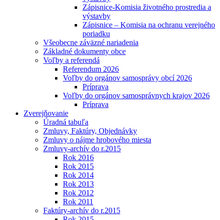
Zápisnice-Komisia životného prostredia a
výstavby
Zápisnice – Komisia na ochranu verejného
poriadku
Všeobecne záväzné nariadenia
Základné dokumenty obce
Voľby a referendá
Referendum 2026
Voľby do orgánov samosprávy obcí 2026
Príprava
Voľby do orgánov samosprávnych krajov 2026
Príprava
Zverejňovanie
Úradná tabuľa
Zmluvy, Faktúry, Objednávky
Zmluvy o nájme hrobového miesta
Zmluvy-archív do r.2015
Rok 2016
Rok 2015
Rok 2014
Rok 2013
Rok 2012
Rok 2011
Faktúry-archív do r.2015
Rok 2015