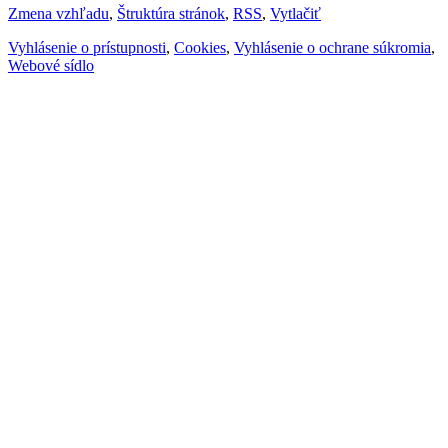
Zmena vzhľadu
,
Štruktúra stránok
,
RSS
,
Vytlačiť
Vyhlásenie o prístupnosti
,
Cookies
,
Vyhlásenie o ochrane súkromia
,
Webové sídlo