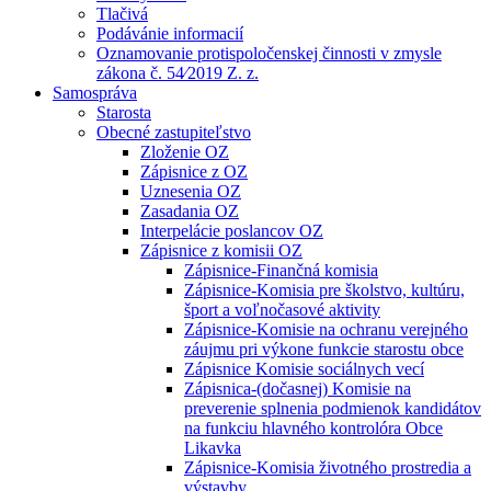
Tlačivá
Podávánie informacií
Oznamovanie protispoločenskej činnosti v zmysle
zákona č. 54⁄2019 Z. z.
Samospráva
Starosta
Obecné zastupiteľstvo
Zloženie OZ
Zápisnice z OZ
Uznesenia OZ
Zasadania OZ
Interpelácie poslancov OZ
Zápisnice z komisii OZ
Zápisnice-Finančná komisia
Zápisnice-Komisia pre školstvo, kultúru,
šport a voľnočasové aktivity
Zápisnice-Komisie na ochranu verejného
záujmu pri výkone funkcie starostu obce
Zápisnice Komisie sociálnych vecí
Zápisnica-(dočasnej) Komisie na
preverenie splnenia podmienok kandidátov
na funkciu hlavného kontrolóra Obce
Likavka
Zápisnice-Komisia životného prostredia a
výstavby