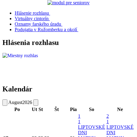
Hlásenie rozhlasu
Virtuálny cintorín
Oznamy farského úradu
Podujatia v Ružomberku a okolí
Hlásenia rozhlasu
Kalendár
August
2026
Po
Ut
St
Št
Pia
So
Ne
1
2
1
1
LIPTOVSKÉ
LIPTOVSKÉ
DNI
DNI