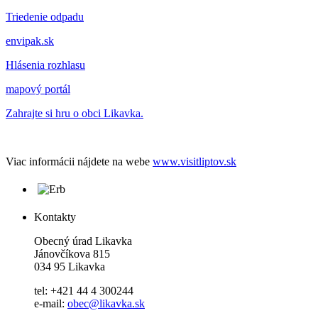
Triedenie odpadu
envipak.sk
Hlásenia rozhlasu
mapový portál
Zahrajte si hru o obci Likavka.
Viac informácii nájdete na webe
www.visitliptov.sk
Kontakty
Obecný úrad Likavka
Jánovčíkova 815
034 95 Likavka
tel: +421 44 4 300244
e-mail:
obec@likavka.sk