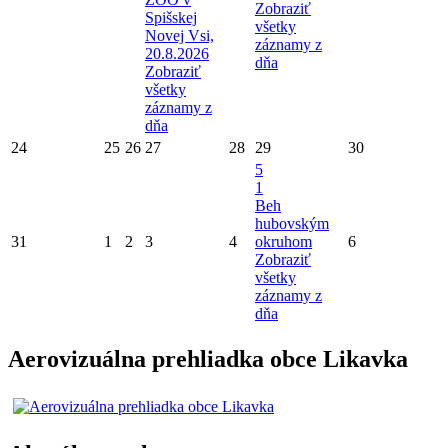
Zobraziť
Spišskej
všetky
Novej Vsi,
záznamy z
20.8.2026
dňa
Zobraziť
všetky
záznamy z
dňa
24
25
26
27
28
29
30
5
1
Beh
hubovským
31
1
2
3
4
okruhom
6
Zobraziť
všetky
záznamy z
dňa
Aerovizuálna prehliadka obce Likavka