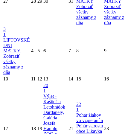
27
28
29
30
31
MATKY
MATKY
Zobraziť
Zobraziť
všetky
všetky
záznamy z
záznamy z
dňa
dňa
3
1
LIPTOVSKÉ
DNI
MATKY
4
5
6
7
8
9
Zobraziť
všetky
záznamy z
dňa
10
11
12
13
14
15
16
20
1
Výlet -
Kaštieľ a
22
Letohrádok
1
Dardanely,
Pohár žiakov
Galéria
vo vzpieraní a
Jozefa
Pohár starostu
17
18
19
Hanulu,
21
23
obce Likavka
ZOO v