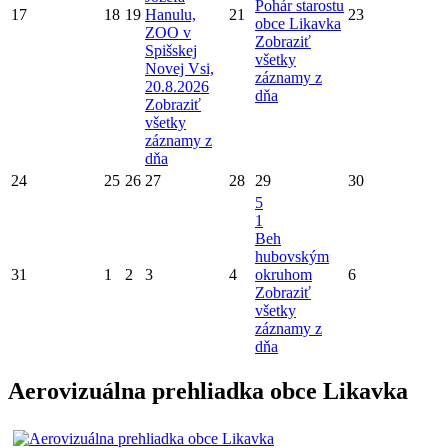
Pohár starostu
17
18
19
Hanulu,
21
23
obce Likavka
ZOO v
Zobraziť
Spišskej
všetky
Novej Vsi,
záznamy z
20.8.2026
dňa
Zobraziť
všetky
záznamy z
dňa
24
25
26
27
28
29
30
5
1
Beh
hubovským
31
1
2
3
4
okruhom
6
Zobraziť
všetky
záznamy z
dňa
Aerovizuálna prehliadka obce Likavka