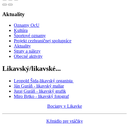
Aktuality
Oznamy OcU
Kultúra
Športové oznamy
Projekt cezhraničnej spolupráce
Aktuality
Straty a nálezy
Obecné aktivity
Likavský/likavské...
Leopold Šida-likavský organista
Ján Guráň - likavský maliar
Juraj Guráň - likavský grafik
Miro Brtko - likavský fotograf
Bociany v Likavke
Kŕmidlo pre vtáčiky