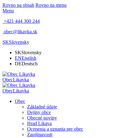
Rovno na obsah
Rovno na menu
Menu
+421 444 300 244
obec@likavka.sk
SK
Slovensky
SK
Slovensky
EN
English
DE
Deutsch
Obec
Likavka
Obec
Likavka
Obec
Základné údaje
Dejiny obce
Obecné noviny
Hrad Likava
Ocenenia a uznania pre obec
Zaujímavosti