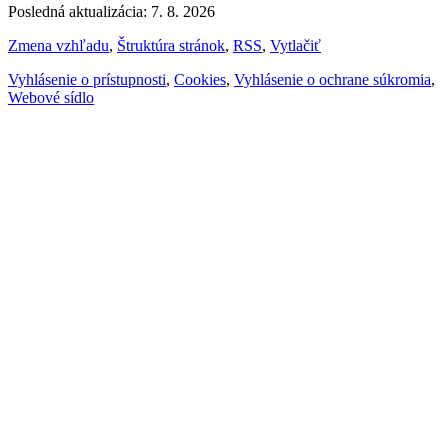
Posledná aktualizácia: 7. 8. 2026
Zmena vzhľadu
,
Štruktúra stránok
,
RSS
,
Vytlačiť
Vyhlásenie o prístupnosti
,
Cookies
,
Vyhlásenie o ochrane súkromia
,
Webové sídlo