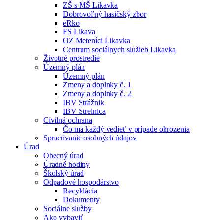
ZŠ s MŠ Likavka
Dobrovoľný hasičský zbor
eRko
FS Likava
OZ Meteníci Likavka
Centrum sociálnych služieb Likavka
Životné prostredie
Územný plán
Územný plán
Zmeny a doplnky č. 1
Zmeny a doplnky č. 2
IBV Strážnik
IBV Strelnica
Civilná ochrana
Čo má každý vedieť v prípade ohrozenia
Spracúvanie osobných údajov
Úrad
Obecný úrad
Úradné hodiny
Školský úrad
Odpadové hospodárstvo
Recyklácia
Dokumenty
Sociálne služby
Ako vybaviť