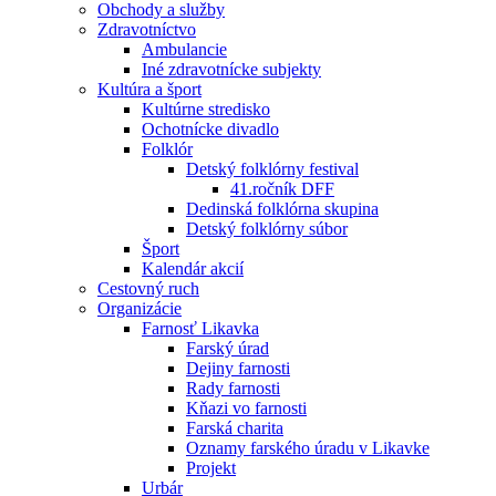
Obchody a služby
Zdravotníctvo
Ambulancie
Iné zdravotnícke subjekty
Kultúra a šport
Kultúrne stredisko
Ochotnícke divadlo
Folklór
Detský folklórny festival
41.ročník DFF
Dedinská folklórna skupina
Detský folklórny súbor
Šport
Kalendár akcií
Cestovný ruch
Organizácie
Farnosť Likavka
Farský úrad
Dejiny farnosti
Rady farnosti
Kňazi vo farnosti
Farská charita
Oznamy farského úradu v Likavke
Projekt
Urbár