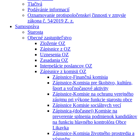
Tlačivá
Podávánie informacií
Oznamovanie protispoločenskej činnosti v zmysle
zákona č. 54⁄2019 Z. z.
Samospráva
Starosta
Obecné zastupiteľstvo
Zloženie OZ
Zápisnice z OZ
Uznesenia OZ
Zasadania OZ
Interpelácie poslancov OZ
Zápisnice z komisii OZ
Zápisnice-Finančná komisia
Zápisnice-Komisia pre školstvo, kultúru,
šport a voľnočasové aktivity
Zápisnice-Komisie na ochranu verejného
záujmu pri výkone funkcie starostu obce
Zápisnice Komisie sociálnych vecí
Zápisnica-(dočasnej) Komisie na
preverenie splnenia podmienok kandidátov
na funkciu hlavného kontrolóra Obce
Likavka
Zápisnice-Komisia životného prostredia a
výstavby