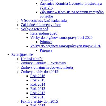
Zápisnice-Komisia životného prostredia a
výstavby
Zápisnice – Komisia na ochranu verejného
poriadku
Všeobecne záväzné nariadenia
Základné dokumenty obce
Voľby a referendá
Referendum 2026
Voľby do orgánov samosprávy obcí 2026
Príprava
Voľby do orgánov samosprávnych krajov 2026
Príprava
Zverejňovanie
Úradná tabuľa
Zmluvy, Faktúry, Objednávky
Zmluvy o nájme hrobového miesta
Zmluvy-archív do r.2015
Rok 2016
Rok 2015
Rok 2014
Rok 2013
Rok 2012
Rok 2011
Faktúry-archív do r.2015
Rok 2015