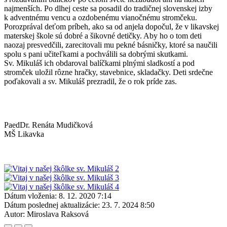
najmenších. Po dlhej ceste sa posadil do tradičnej slovenskej izby
k adventnému vencu a ozdobenému vianočnému stromčeku.
Porozprával deťom príbeh, ako sa od anjela dopočul, že v likavskej
materskej škole sú dobré a šikovné detičky. Aby ho o tom deti
naozaj presvedčili, zarecitovali mu pekné básničky, ktoré sa naučili
spolu s pani učiteľkami a pochválili sa dobrými skutkami.
Sv. Mikuláš ich obdaroval balíčkami plnými sladkostí a pod
stromček uložil rôzne hračky, stavebnice, skladačky. Deti srdečne
poďakovali a sv. Mikuláš prezradil, že o rok príde zas.
PaedDr. Renáta Mudičková
MŠ Likavka
Dátum vloženia:
8. 12. 2020 7:14
Dátum poslednej aktualizácie:
23. 7. 2024 8:50
Autor:
Miroslava Raksová