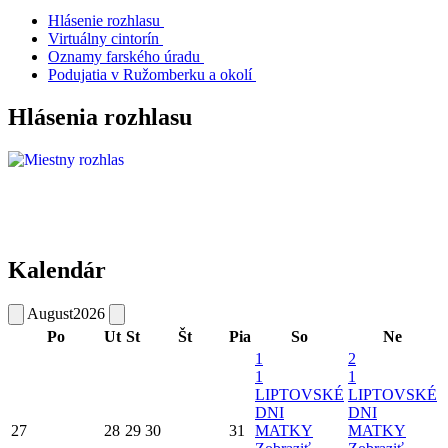
Hlásenie rozhlasu
Virtuálny cintorín
Oznamy farského úradu
Podujatia v Ružomberku a okolí
Hlásenia rozhlasu
Kalendár
August
2026
Po
Ut
St
Št
Pia
So
Ne
1
2
1
1
LIPTOVSKÉ
LIPTOVSKÉ
DNI
DNI
27
28
29
30
31
MATKY
MATKY