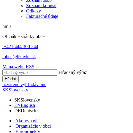
Zoznam osôb
Zoznam komisií
Odkazy
Fakturačné údaje
hmla
Oficiálne stránky obce
+421 444 300 244
obec@likavka.sk
Mapa webu
RSS
Hľadaný výraz
Hľadať
rozšírené vyhľadávanie
SK
Slovensky
SK
Slovensky
EN
English
DE
Deutsch
Ako vybaviť
Organizácie v obci
Europrojekty