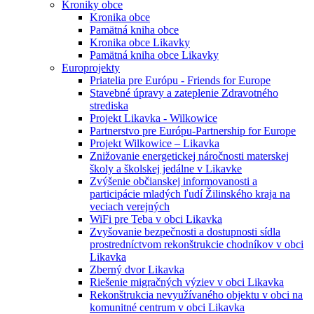
Kroniky obce
Kronika obce
Pamätná kniha obce
Kronika obce Likavky
Pamätná kniha obce Likavky
Europrojekty
Priatelia pre Európu - Friends for Europe
Stavebné úpravy a zateplenie Zdravotného
strediska
Projekt Likavka - Wilkowice
Partnerstvo pre Európu-Partnership for Europe
Projekt Wilkowice – Likavka
Znižovanie energetickej náročnosti materskej
školy a školskej jedálne v Likavke
Zvýšenie občianskej informovanosti a
participácie mladých ľudí Žilinského kraja na
veciach verejných
WiFi pre Teba v obci Likavka
Zvyšovanie bezpečnosti a dostupnosti sídla
prostredníctvom rekonštrukcie chodníkov v obci
Likavka
Zberný dvor Likavka
Riešenie migračných výziev v obci Likavka
Rekonštrukcia nevyužívaného objektu v obci na
komunitné centrum v obci Likavka