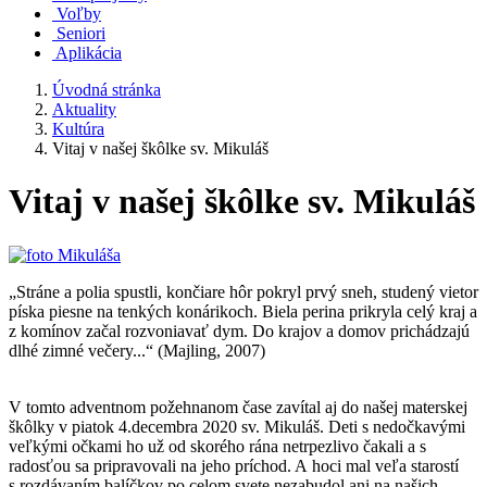
Voľby
Seniori
Aplikácia
Úvodná stránka
Aktuality
Kultúra
Vitaj v našej škôlke sv. Mikuláš
Vitaj v našej škôlke sv. Mikuláš
„Stráne a polia spustli, končiare hôr pokryl prvý sneh, studený vietor
píska piesne na tenkých konárikoch. Biela perina prikryla celý kraj a
z komínov začal rozvoniavať dym. Do krajov a domov prichádzajú
dlhé zimné večery...“ (Majling, 2007)
V tomto adventnom požehnanom čase zavítal aj do našej materskej
škôlky v piatok 4.decembra 2020 sv. Mikuláš. Deti s nedočkavými
veľkými očkami ho už od skorého rána netrpezlivo čakali a s
radosťou sa pripravovali na jeho príchod. A hoci mal veľa starostí
s rozdávaním balíčkov po celom svete nezabudol ani na našich