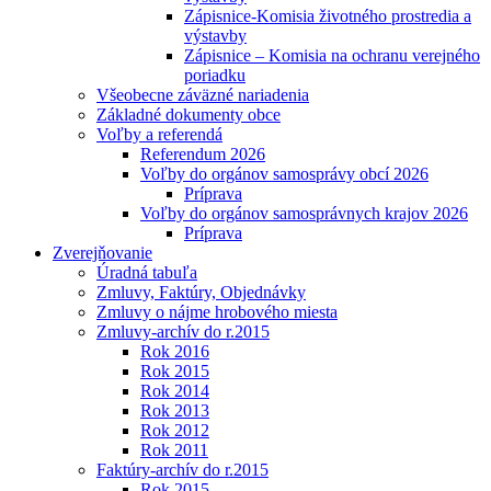
Zápisnice-Komisia životného prostredia a
výstavby
Zápisnice – Komisia na ochranu verejného
poriadku
Všeobecne záväzné nariadenia
Základné dokumenty obce
Voľby a referendá
Referendum 2026
Voľby do orgánov samosprávy obcí 2026
Príprava
Voľby do orgánov samosprávnych krajov 2026
Príprava
Zverejňovanie
Úradná tabuľa
Zmluvy, Faktúry, Objednávky
Zmluvy o nájme hrobového miesta
Zmluvy-archív do r.2015
Rok 2016
Rok 2015
Rok 2014
Rok 2013
Rok 2012
Rok 2011
Faktúry-archív do r.2015
Rok 2015