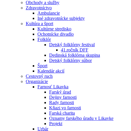
Obchody a služby
Zdravotníctvo
Ambulancie
Iné zdravotnícke subjekty
Kultúra a šport
Kultúrne stredisko
Ochotnícke divadlo
Folklór
Detský folklórny festival
41.ročník DFF
Dedinská folklórna skupina
Detský folklórny súbor
Šport
Kalendár akcií
Cestovný ruch
Organizácie
Farnosť Likavka
Farský úrad
Dejiny farnosti
Rady farnosti
Kňazi vo farnosti
Farská charita
Oznamy farského úradu v Likavke
Projekt
Urbár