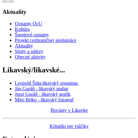
Aktuality
Oznamy OcU
Kultúra
Športové oznamy
Projekt cezhraničnej spolupráce
Aktuality
Straty a nálezy
Obecné aktivity
Likavský/likavské...
Leopold Šida-likavský organista
Ján Guráň - likavský maliar
Juraj Guráň - likavský grafik
Miro Brtko - likavský fotograf
Bociany v Likavke
Kŕmidlo pre vtáčiky