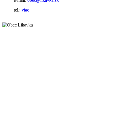
e-mail:
obec@likavka.sk
tel.:
viac