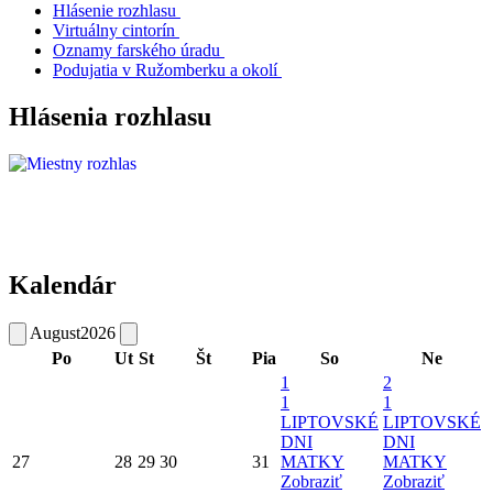
Hlásenie rozhlasu
Virtuálny cintorín
Oznamy farského úradu
Podujatia v Ružomberku a okolí
Hlásenia rozhlasu
Kalendár
August
2026
Po
Ut
St
Št
Pia
So
Ne
1
2
1
1
LIPTOVSKÉ
LIPTOVSKÉ
DNI
DNI
27
28
29
30
31
MATKY
MATKY
Zobraziť
Zobraziť