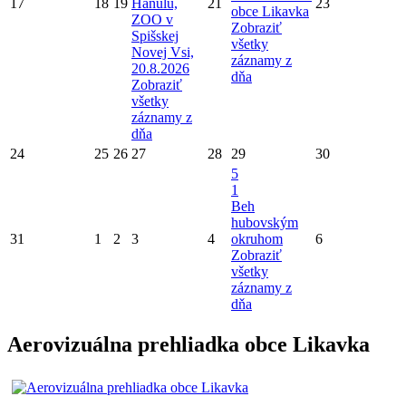
17
18
19
Hanulu,
21
23
obce Likavka
ZOO v
Zobraziť
Spišskej
všetky
Novej Vsi,
záznamy z
20.8.2026
dňa
Zobraziť
všetky
záznamy z
dňa
24
25
26
27
28
29
30
5
1
Beh
hubovským
31
1
2
3
4
okruhom
6
Zobraziť
všetky
záznamy z
dňa
Aerovizuálna prehliadka obce Likavka