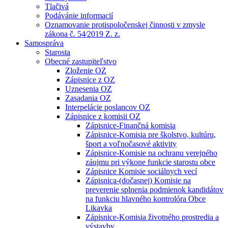
Tlačivá
Podávánie informacií
Oznamovanie protispoločenskej činnosti v zmysle
zákona č. 54⁄2019 Z. z.
Samospráva
Starosta
Obecné zastupiteľstvo
Zloženie OZ
Zápisnice z OZ
Uznesenia OZ
Zasadania OZ
Interpelácie poslancov OZ
Zápisnice z komisii OZ
Zápisnice-Finančná komisia
Zápisnice-Komisia pre školstvo, kultúru,
šport a voľnočasové aktivity
Zápisnice-Komisie na ochranu verejného
záujmu pri výkone funkcie starostu obce
Zápisnice Komisie sociálnych vecí
Zápisnica-(dočasnej) Komisie na
preverenie splnenia podmienok kandidátov
na funkciu hlavného kontrolóra Obce
Likavka
Zápisnice-Komisia životného prostredia a
výstavby