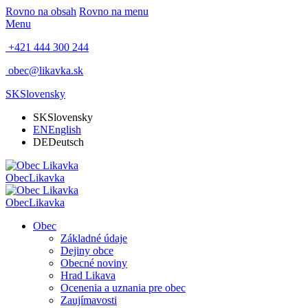
Rovno na obsah
Rovno na menu
Menu
+421 444 300 244
obec@likavka.sk
SK
Slovensky
SK
Slovensky
EN
English
DE
Deutsch
Obec
Likavka
Obec
Likavka
Obec
Základné údaje
Dejiny obce
Obecné noviny
Hrad Likava
Ocenenia a uznania pre obec
Zaujímavosti