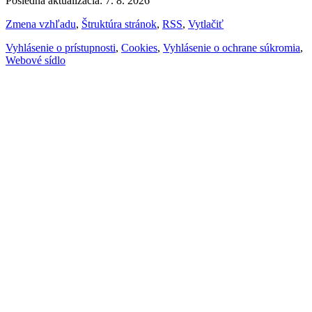
Posledná aktualizácia: 7. 8. 2026
Zmena vzhľadu
,
Štruktúra stránok
,
RSS
,
Vytlačiť
Vyhlásenie o prístupnosti
,
Cookies
,
Vyhlásenie o ochrane súkromia
,
Webové sídlo