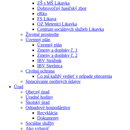
ZŠ s MŠ Likavka
Dobrovoľný hasičský zbor
eRko
FS Likava
OZ Meteníci Likavka
Centrum sociálnych služieb Likavka
Životné prostredie
Územný plán
Územný plán
Zmeny a doplnky č. 1
Zmeny a doplnky č. 2
IBV Strážnik
IBV Strelnica
Civilná ochrana
Čo má každý vedieť v prípade ohrozenia
Spracúvanie osobných údajov
Úrad
Obecný úrad
Úradné hodiny
Školský úrad
Odpadové hospodárstvo
Recyklácia
Dokumenty
Sociálne služby
Ako vybaviť