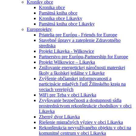
Kroniky obce
Kronika obce
Pamätná kniha obce
Kronika obce Likavky
Pamätná kniha obce Likavky
Europrojekty
Priatelia pre Európu - Friends for Europe
Stavebné úpravy a zateplenie Zdravotného
strediska
Projekt Likavka - Wilkowice
Partnerstvo pre Európu-Partnership for Europe
Projekt Wilkowice – Likavka
Znižovanie energetickej náročnosti materskej
školy a školskej jedálne v Likavke
Zvýšenie občianskej informovanosti a
participácie mladých ľudí Žilinského kraja na
veciach verejných
WiFi pre Teba v obci Likavka
Zvyšovanie bezpečnosti a dostupnosti sídla
prostredníctvom rekonštrukcie chodníkov v obci
Likavka
Zberný dvor Likavka
Riešenie migračných výziev v obci Likavka
Rekonštrukcia nevyužívaného objektu v obci na
komunitné centrum v obci Likavka