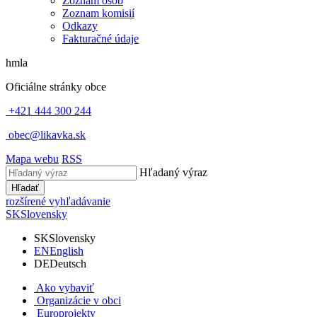
Zoznam osôb
Zoznam komisií
Odkazy
Fakturačné údaje
hmla
Oficiálne stránky obce
+421 444 300 244
obec@likavka.sk
Mapa webu
RSS
Hľadaný výraz
Hľadať
rozšírené vyhľadávanie
SK
Slovensky
SK
Slovensky
EN
English
DE
Deutsch
Ako vybaviť
Organizácie v obci
Europrojekty