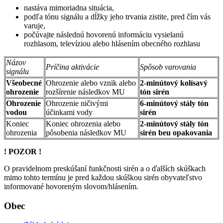
nastáva mimoriadna situácia,
podľa tónu signálu a dĺžky jeho trvania zistite, pred čím vás
varuje,
počúvajte následnú hovorenú informáciu vysielanú
rozhlasom, televíziou alebo hlásením obecného rozhlasu
Názov
Príčina aktivácie
Spôsob varovania
signálu
Všeobecné
Ohrozenie alebo vznik alebo
2-minútový kolísavý
ohrozenie
rozšírenie následkov MU
tón sirén
Ohrozenie
Ohrozenie ničivými
6-minútový stály tón
vodou
účinkami vody
sirén
Koniec
Koniec ohrozenia alebo
2-minútový stály tón
ohrozenia
pôsobenia následkov MU
sirén beu opakovania
! POZOR !
O pravidelnom preskúšaní funkčnosti sirén a o ďalších skúškach
mimo tohto termínu je pred každou skúškou sirén obyvateľstvo
informované hovoreným slovom/hlásením.
Obec