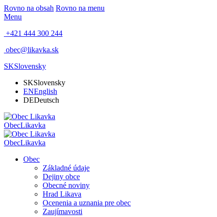
Rovno na obsah
Rovno na menu
Menu
+421 444 300 244
obec@likavka.sk
SK
Slovensky
SK
Slovensky
EN
English
DE
Deutsch
Obec
Likavka
Obec
Likavka
Obec
Základné údaje
Dejiny obce
Obecné noviny
Hrad Likava
Ocenenia a uznania pre obec
Zaujímavosti