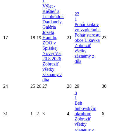
1
Výlet -
Kaštieľ a
22
Letohrádok
1
Dardanely,
Pohár žiakov
Galéria
vo vzpieraní a
Jozefa
Pohár starostu
17
18
19
Hanulu,
21
23
obce Likavka
ZOO v
Zobraziť
Spišskej
všetky
Novej Vsi,
záznamy z
20.8.2026
dňa
Zobraziť
všetky
záznamy z
dňa
24
25
26
27
28
29
30
5
1
Beh
hubovským
31
1
2
3
4
okruhom
6
Zobraziť
všetky
záznamy z