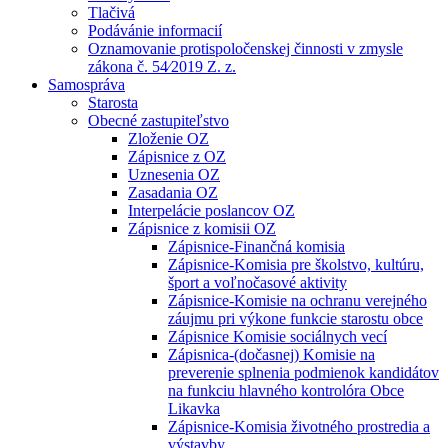
Tlačivá
Podávánie informacií
Oznamovanie protispoločenskej činnosti v zmysle
zákona č. 54⁄2019 Z. z.
Samospráva
Starosta
Obecné zastupiteľstvo
Zloženie OZ
Zápisnice z OZ
Uznesenia OZ
Zasadania OZ
Interpelácie poslancov OZ
Zápisnice z komisii OZ
Zápisnice-Finančná komisia
Zápisnice-Komisia pre školstvo, kultúru,
šport a voľnočasové aktivity
Zápisnice-Komisie na ochranu verejného
záujmu pri výkone funkcie starostu obce
Zápisnice Komisie sociálnych vecí
Zápisnica-(dočasnej) Komisie na
preverenie splnenia podmienok kandidátov
na funkciu hlavného kontrolóra Obce
Likavka
Zápisnice-Komisia životného prostredia a
výstavby