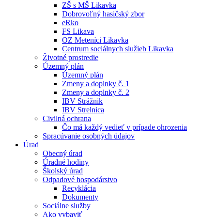
ZŠ s MŠ Likavka
Dobrovoľný hasičský zbor
eRko
FS Likava
OZ Meteníci Likavka
Centrum sociálnych služieb Likavka
Životné prostredie
Územný plán
Územný plán
Zmeny a doplnky č. 1
Zmeny a doplnky č. 2
IBV Strážnik
IBV Strelnica
Civilná ochrana
Čo má každý vedieť v prípade ohrozenia
Spracúvanie osobných údajov
Úrad
Obecný úrad
Úradné hodiny
Školský úrad
Odpadové hospodárstvo
Recyklácia
Dokumenty
Sociálne služby
Ako vybaviť