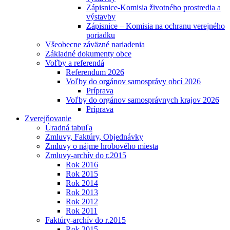
Zápisnice-Komisia životného prostredia a
výstavby
Zápisnice – Komisia na ochranu verejného
poriadku
Všeobecne záväzné nariadenia
Základné dokumenty obce
Voľby a referendá
Referendum 2026
Voľby do orgánov samosprávy obcí 2026
Príprava
Voľby do orgánov samosprávnych krajov 2026
Príprava
Zverejňovanie
Úradná tabuľa
Zmluvy, Faktúry, Objednávky
Zmluvy o nájme hrobového miesta
Zmluvy-archív do r.2015
Rok 2016
Rok 2015
Rok 2014
Rok 2013
Rok 2012
Rok 2011
Faktúry-archív do r.2015
Rok 2015