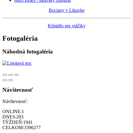
Miro Brtko - likavský fotograf
Bociany v Likavke
Kŕmidlo pre vtáčiky
Fotogaléria
Náhodná fotogaléria
Návštevnosť
Návštevnosť:
ONLINE:
1
DNES:
203
TÝŽDEŇ:
1941
CELKOM:
3396277