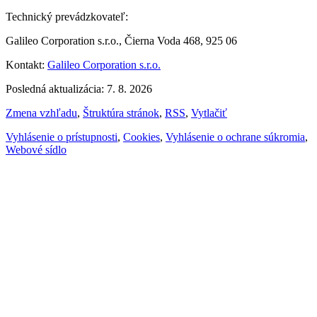
Technický prevádzkovateľ:
Galileo Corporation s.r.o., Čierna Voda 468, 925 06
Kontakt:
Galileo Corporation s.r.o.
Posledná aktualizácia: 7. 8. 2026
Zmena vzhľadu
,
Štruktúra stránok
,
RSS
,
Vytlačiť
Vyhlásenie o prístupnosti
,
Cookies
,
Vyhlásenie o ochrane súkromia
,
Webové sídlo