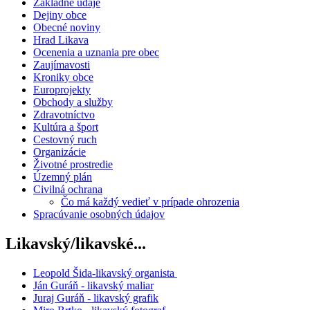
Základné údaje
Dejiny obce
Obecné noviny
Hrad Likava
Ocenenia a uznania pre obec
Zaujímavosti
Kroniky obce
Europrojekty
Obchody a služby
Zdravotníctvo
Kultúra a šport
Cestovný ruch
Organizácie
Životné prostredie
Územný plán
Civilná ochrana
Čo má každý vedieť v prípade ohrozenia
Spracúvanie osobných údajov
Likavský/likavské...
Leopold Šida-likavský organista
Ján Guráň - likavský maliar
Juraj Guráň - likavský grafik