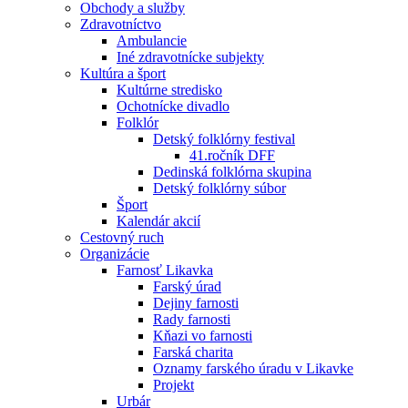
Obchody a služby
Zdravotníctvo
Ambulancie
Iné zdravotnícke subjekty
Kultúra a šport
Kultúrne stredisko
Ochotnícke divadlo
Folklór
Detský folklórny festival
41.ročník DFF
Dedinská folklórna skupina
Detský folklórny súbor
Šport
Kalendár akcií
Cestovný ruch
Organizácie
Farnosť Likavka
Farský úrad
Dejiny farnosti
Rady farnosti
Kňazi vo farnosti
Farská charita
Oznamy farského úradu v Likavke
Projekt
Urbár