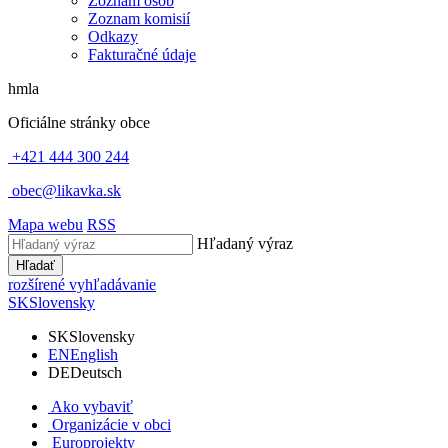
Zoznam osôb
Zoznam komisií
Odkazy
Fakturačné údaje
hmla
Oficiálne stránky obce
+421 444 300 244
obec@likavka.sk
Mapa webu
RSS
Hľadaný výraz
Hľadať
rozšírené vyhľadávanie
SK
Slovensky
SK
Slovensky
EN
English
DE
Deutsch
Ako vybaviť
Organizácie v obci
Europrojekty