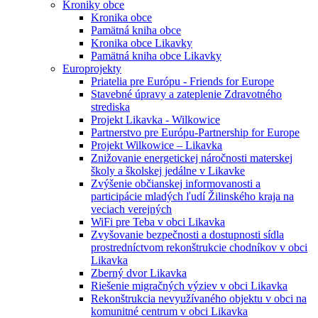
Kroniky obce
Kronika obce
Pamätná kniha obce
Kronika obce Likavky
Pamätná kniha obce Likavky
Europrojekty
Priatelia pre Európu - Friends for Europe
Stavebné úpravy a zateplenie Zdravotného
strediska
Projekt Likavka - Wilkowice
Partnerstvo pre Európu-Partnership for Europe
Projekt Wilkowice – Likavka
Znižovanie energetickej náročnosti materskej
školy a školskej jedálne v Likavke
Zvýšenie občianskej informovanosti a
participácie mladých ľudí Žilinského kraja na
veciach verejných
WiFi pre Teba v obci Likavka
Zvyšovanie bezpečnosti a dostupnosti sídla
prostredníctvom rekonštrukcie chodníkov v obci
Likavka
Zberný dvor Likavka
Riešenie migračných výziev v obci Likavka
Rekonštrukcia nevyužívaného objektu v obci na
komunitné centrum v obci Likavka