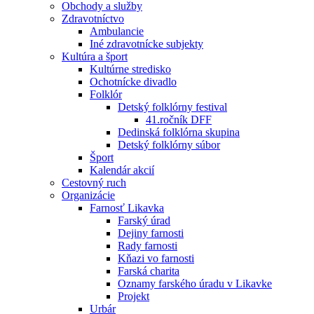
Obchody a služby
Zdravotníctvo
Ambulancie
Iné zdravotnícke subjekty
Kultúra a šport
Kultúrne stredisko
Ochotnícke divadlo
Folklór
Detský folklórny festival
41.ročník DFF
Dedinská folklórna skupina
Detský folklórny súbor
Šport
Kalendár akcií
Cestovný ruch
Organizácie
Farnosť Likavka
Farský úrad
Dejiny farnosti
Rady farnosti
Kňazi vo farnosti
Farská charita
Oznamy farského úradu v Likavke
Projekt
Urbár