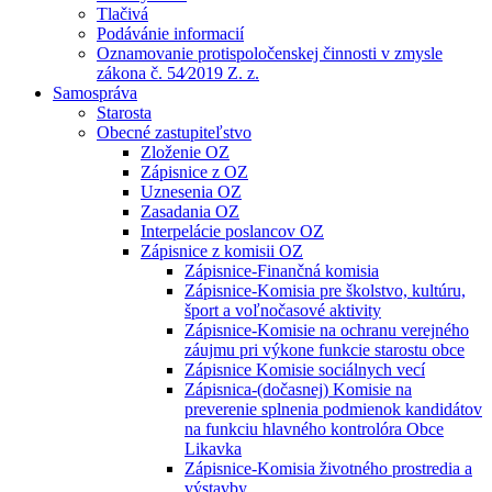
Tlačivá
Podávánie informacií
Oznamovanie protispoločenskej činnosti v zmysle
zákona č. 54⁄2019 Z. z.
Samospráva
Starosta
Obecné zastupiteľstvo
Zloženie OZ
Zápisnice z OZ
Uznesenia OZ
Zasadania OZ
Interpelácie poslancov OZ
Zápisnice z komisii OZ
Zápisnice-Finančná komisia
Zápisnice-Komisia pre školstvo, kultúru,
šport a voľnočasové aktivity
Zápisnice-Komisie na ochranu verejného
záujmu pri výkone funkcie starostu obce
Zápisnice Komisie sociálnych vecí
Zápisnica-(dočasnej) Komisie na
preverenie splnenia podmienok kandidátov
na funkciu hlavného kontrolóra Obce
Likavka
Zápisnice-Komisia životného prostredia a
výstavby