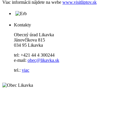
Viac informácii nájdete na webe
www.visitliptov.sk
Kontakty
Obecný úrad Likavka
Jánovčíkova 815
034 95 Likavka
tel: +421 44 4 300244
e-mail:
obec@likavka.sk
tel.:
viac