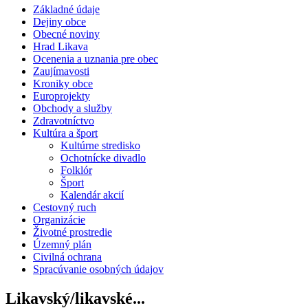
Základné údaje
Dejiny obce
Obecné noviny
Hrad Likava
Ocenenia a uznania pre obec
Zaujímavosti
Kroniky obce
Europrojekty
Obchody a služby
Zdravotníctvo
Kultúra a šport
Kultúrne stredisko
Ochotnícke divadlo
Folklór
Šport
Kalendár akcií
Cestovný ruch
Organizácie
Životné prostredie
Územný plán
Civilná ochrana
Spracúvanie osobných údajov
Likavský/likavské...