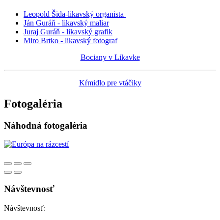
Leopold Šida-likavský organista
Ján Guráň - likavský maliar
Juraj Guráň - likavský grafik
Miro Brtko - likavský fotograf
Bociany v Likavke
Kŕmidlo pre vtáčiky
Fotogaléria
Náhodná fotogaléria
Návštevnosť
Návštevnosť: