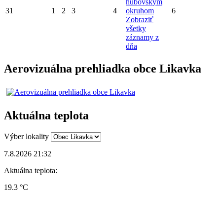
hubovským
31
1
2
3
4
okruhom
6
Zobraziť
všetky
záznamy z
dňa
Aerovizuálna prehliadka obce Likavka
Aktuálna teplota
Výber lokality
7.8.2026 21:32
Aktuálna teplota:
19.3 °C