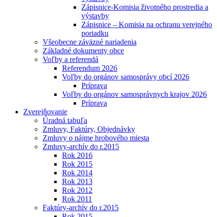
Zápisnice-Komisia životného prostredia a
výstavby
Zápisnice – Komisia na ochranu verejného
poriadku
Všeobecne záväzné nariadenia
Základné dokumenty obce
Voľby a referendá
Referendum 2026
Voľby do orgánov samosprávy obcí 2026
Príprava
Voľby do orgánov samosprávnych krajov 2026
Príprava
Zverejňovanie
Úradná tabuľa
Zmluvy, Faktúry, Objednávky
Zmluvy o nájme hrobového miesta
Zmluvy-archív do r.2015
Rok 2016
Rok 2015
Rok 2014
Rok 2013
Rok 2012
Rok 2011
Faktúry-archív do r.2015
Rok 2015