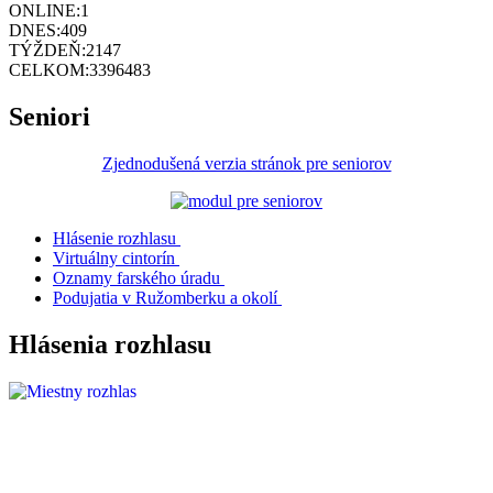
ONLINE:
1
DNES:
409
TÝŽDEŇ:
2147
CELKOM:
3396483
Seniori
Zjednodušená verzia stránok pre seniorov
Hlásenie rozhlasu
Virtuálny cintorín
Oznamy farského úradu
Podujatia v Ružomberku a okolí
Hlásenia rozhlasu