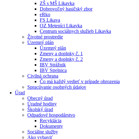
ZŠ s MŠ Likavka
Dobrovoľný hasičský zbor
eRko
FS Likava
OZ Meteníci Likavka
Centrum sociálnych služieb Likavka
Životné prostredie
Územný plán
Územný plán
Zmeny a doplnky č. 1
Zmeny a doplnky č. 2
IBV Strážnik
IBV Strelnica
Civilná ochrana
Čo má každý vedieť v prípade ohrozenia
Spracúvanie osobných údajov
Úrad
Obecný úrad
Úradné hodiny
Školský úrad
Odpadové hospodárstvo
Recyklácia
Dokumenty
Sociálne služby
Ako vybaviť