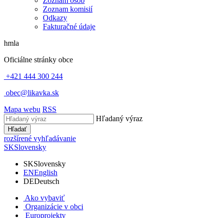
Zoznam osôb
Zoznam komisií
Odkazy
Fakturačné údaje
hmla
Oficiálne stránky obce
+421 444 300 244
obec@likavka.sk
Mapa webu
RSS
Hľadaný výraz
Hľadať
rozšírené vyhľadávanie
SK
Slovensky
SK
Slovensky
EN
English
DE
Deutsch
Ako vybaviť
Organizácie v obci
Europrojekty