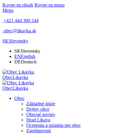
Rovno na obsah
Rovno na menu
Menu
+421 444 300 244
obec@likavka.sk
SK
Slovensky
SK
Slovensky
EN
English
DE
Deutsch
Obec
Likavka
Obec
Likavka
Obec
Základné údaje
Dejiny obce
Obecné noviny
Hrad Likava
Ocenenia a uznania pre obec
Zaujímavosti