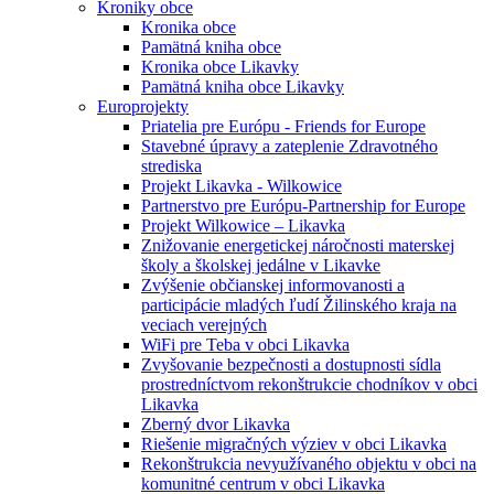
Kroniky obce
Kronika obce
Pamätná kniha obce
Kronika obce Likavky
Pamätná kniha obce Likavky
Europrojekty
Priatelia pre Európu - Friends for Europe
Stavebné úpravy a zateplenie Zdravotného
strediska
Projekt Likavka - Wilkowice
Partnerstvo pre Európu-Partnership for Europe
Projekt Wilkowice – Likavka
Znižovanie energetickej náročnosti materskej
školy a školskej jedálne v Likavke
Zvýšenie občianskej informovanosti a
participácie mladých ľudí Žilinského kraja na
veciach verejných
WiFi pre Teba v obci Likavka
Zvyšovanie bezpečnosti a dostupnosti sídla
prostredníctvom rekonštrukcie chodníkov v obci
Likavka
Zberný dvor Likavka
Riešenie migračných výziev v obci Likavka
Rekonštrukcia nevyužívaného objektu v obci na
komunitné centrum v obci Likavka