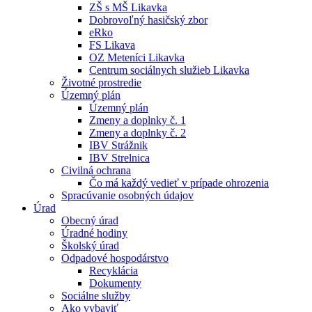
ZŠ s MŠ Likavka
Dobrovoľný hasičský zbor
eRko
FS Likava
OZ Meteníci Likavka
Centrum sociálnych služieb Likavka
Životné prostredie
Územný plán
Územný plán
Zmeny a doplnky č. 1
Zmeny a doplnky č. 2
IBV Strážnik
IBV Strelnica
Civilná ochrana
Čo má každý vedieť v prípade ohrozenia
Spracúvanie osobných údajov
Úrad
Obecný úrad
Úradné hodiny
Školský úrad
Odpadové hospodárstvo
Recyklácia
Dokumenty
Sociálne služby
Ako vybaviť