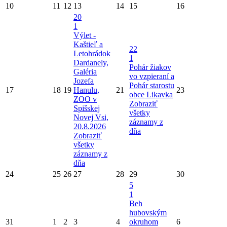
10
11
12
13
14
15
16
20
1
Výlet -
Kaštieľ a
22
Letohrádok
1
Dardanely,
Pohár žiakov
Galéria
vo vzpieraní a
Jozefa
Pohár starostu
17
18
19
Hanulu,
21
23
obce Likavka
ZOO v
Zobraziť
Spišskej
všetky
Novej Vsi,
záznamy z
20.8.2026
dňa
Zobraziť
všetky
záznamy z
dňa
24
25
26
27
28
29
30
5
1
Beh
hubovským
31
1
2
3
4
okruhom
6