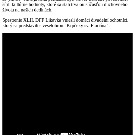
šírili kultúrne hodnoty, ktoré sa stali trvalou súčasťou duchovného
života na našich dedinách.
Spestrenie XLII. DFF Likavka vniesli domáci divadelní ochotníci,
ktorý sa predstavili s veselohrou "Krpčeky sv. Floriána".