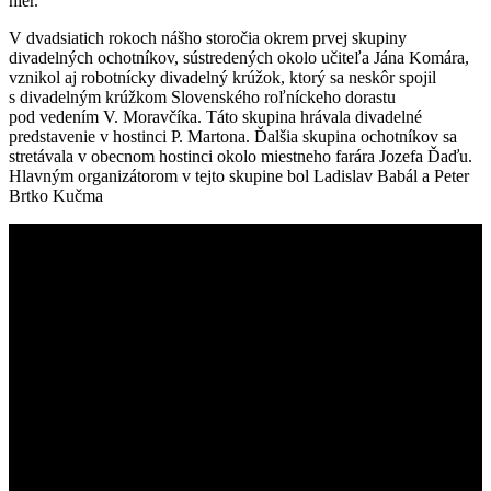
hier.
V dvadsiatich rokoch nášho storočia okrem prvej skupiny
divadelných ochotníkov, sústredených okolo učiteľa Jána Komára,
vznikol aj robotnícky divadelný krúžok, ktorý sa neskôr spojil
s divadelným krúžkom Slovenského roľníckeho dorastu
pod vedením V. Moravčíka. Táto skupina hrávala divadelné
predstavenie v hostinci P. Martona. Ďalšia skupina ochotníkov sa
stretávala v obecnom hostinci okolo miestneho farára Jozefa Ďaďu.
Hlavným organizátorom v tejto skupine bol Ladislav Babál a Peter
Brtko Kučma