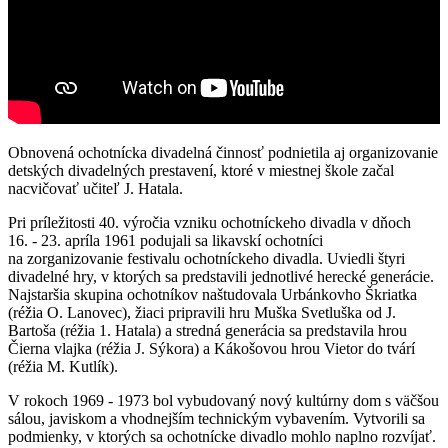
Obnovená ochotnícka divadelná činnosť podnietila aj organizovanie
detských divadelných prestavení, ktoré v miestnej škole začal
nacvičovať učiteľ J. Hatala.
Pri príležitosti 40. výročia vzniku ochotníckeho divadla v dňoch
16. - 23. apríla 1961 podujali sa likavskí ochotníci
na zorganizovanie festivalu ochotníckeho divadla. Uviedli štyri
divadelné hry, v ktorých sa predstavili jednotlivé herecké generácie.
Najstaršia skupina ochotníkov naštudovala Urbánkovho Škriatka
(réžia O. Lanovec), žiaci pripravili hru Muška Svetluška od J.
Bartoša (réžia 1. Hatala) a stredná generácia sa predstavila hrou
Čierna vlajka (réžia J. Sýkora) a Kákošovou hrou Vietor do tvárí
(réžia M. Kutlík).
V rokoch 1969 - 1973 bol vybudovaný nový kultúrny dom s väčšou
sálou, javiskom a vhodnejším technickým vybavením. Vytvorili sa
podmienky, v ktorých sa ochotnícke divadlo mohlo naplno rozvíjať.