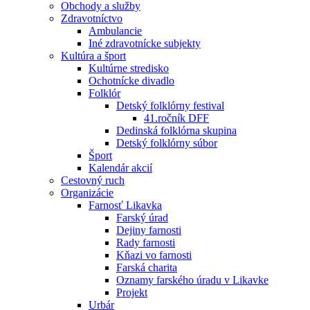
Obchody a služby
Zdravotníctvo
Ambulancie
Iné zdravotnícke subjekty
Kultúra a šport
Kultúrne stredisko
Ochotnícke divadlo
Folklór
Detský folklórny festival
41.ročník DFF
Dedinská folklórna skupina
Detský folklórny súbor
Šport
Kalendár akcií
Cestovný ruch
Organizácie
Farnosť Likavka
Farský úrad
Dejiny farnosti
Rady farnosti
Kňazi vo farnosti
Farská charita
Oznamy farského úradu v Likavke
Projekt
Urbár