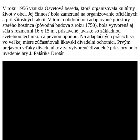
V roku 1956 vznikla Osvetová beseda, ktorá organizovala kultúrny
život v obci. Jej činnosť bola zameraná na organizovanie oficiálnych
a príležitostných akcií. V tomto období boli adaptované priestory
starého hostinca (pôvodná budova z roku 1750), bola vytvorená aj
sála s rozmermi 16 x 15 m , pristavené javisko so základnou
svetelnou technikou a pevnou oponou. Na adaptačných prácach sa
vo veľkej miere zúčastňovali likavskí divadelní ochotníci. Prvým
prejavom vďaky divadelníkov za vytvorené divadelné priestory bolo
uvedenie hry J. Palárika Drotár.