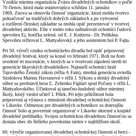
Vznikla miestna organizácia Zväzu divadelných ochotníkov o počte
70 členov, ktorá mala ustanovujúcu schôdzu 11. januára
1969. Znova sa obnovila činnosť organizácie, ktorá mohla tvorivo
pokračovať na tradičných dobrých základoch a po vytvorení
a rozšírení členskej základne sa mohla opäť prezentovať v tvorivej
divadelnej aktivite. Ešte v tomto roku naštudovali ochotníci ľudovú
spevohru Ej, horička zelená. od E. J. Knitzera - Dr. Pelikána.
Spevohru režíroval L. Mattyašovský a jeho asistentom bol P. Fajta.
Pri 50. výročí vzniku ochotníckeho divadla bol opäť pripravený
divadelný festival, ktorý sa konal vo februári 1971. Boli na ňom
uvedené tri inscenácie, v ktorých sa v tvorivom zápolení stretli tri
generácie likavských divadelníkov. Najstarší ochotníci hrali
Tajovského Ženský zákon (réžia A Fain), stredná generácia uviedla
Stodolovu Marinu Havranovú v réžii J. Sýkoru a detský divadelný
súbor sa predstavil hrou Ľ. Zelienku Figliari spod Poľany v réžii L.
Mattyašovského. Účinkoval aj tanečno-hudobný súbor miestnej
školy, ktorý viedol učiteľ I. Pišek. Pri tejto príležitosti bola
pripravená aj výstava z minulosti divadelnej ochotníckej činnosti
v Likavke. Odmenou pre divadelných ochotníkov za doterajšiu
činnosť bolo aj poverenie organizovať v Likavke okresné a krajské
divadelné prehliadky. Svojou ochotníckou divadelnou činnosťou sa
dostala obec do širšieho povedomia nielen v najbližšom okolí.
60. výročie organizovanej divadelnej ochotníckej činnosti si herci -