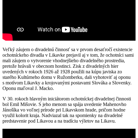
Veľký záujem o divadelnú činnosť sa v prvom desaťročí existencie
ochotníckeho divadla v Likavke prejavil aj v tom, že ochotníci sami
mali záujem o vytvorenie vhodnejšieho divadelného prostredia,
pretože hrávali v obecnom hostinci. Zisk z divadelných hier
uvedených v rokoch 1926 až 1928 použili na kúpu javiska zo
starého Kultúrneho domu v Ružomberku, dali vyhotoviť aj oponu
s motívom Likavky a krojovanými postavami Slováka a Slovenky.
Oponu maľoval J. Macko.
V 30. rokoch hlavným iniciátorom ochotníckej divadelnej činnosti
bol Emil Mišovie. S jeho menom sa spája uvedenie Mahenovho
Jánošíka vo voľnej prírode pri Likavskom hrade, pričom hodne
využil kolorit kraja. Nadviazal tak na spomienky na divadelné
predstavenie pod Likavou a na tradíciu výletov na Likavu.