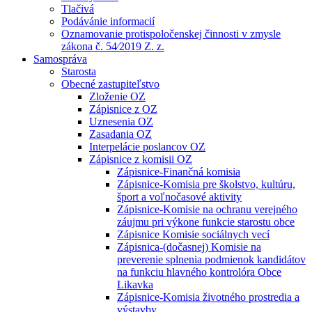
Tlačivá
Podávánie informacií
Oznamovanie protispoločenskej činnosti v zmysle
zákona č. 54⁄2019 Z. z.
Samospráva
Starosta
Obecné zastupiteľstvo
Zloženie OZ
Zápisnice z OZ
Uznesenia OZ
Zasadania OZ
Interpelácie poslancov OZ
Zápisnice z komisii OZ
Zápisnice-Finančná komisia
Zápisnice-Komisia pre školstvo, kultúru,
šport a voľnočasové aktivity
Zápisnice-Komisie na ochranu verejného
záujmu pri výkone funkcie starostu obce
Zápisnice Komisie sociálnych vecí
Zápisnica-(dočasnej) Komisie na
preverenie splnenia podmienok kandidátov
na funkciu hlavného kontrolóra Obce
Likavka
Zápisnice-Komisia životného prostredia a
výstavby