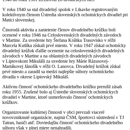
V roku 1940 sa stal divadelný spolok v Likavke registrovaným
kolektívnym členom Ústredia slovenských ochotníckych divadiel pri
Matici slovenskej.
Činorodá aktivita a zanietenie členov divadelného krúžku boli
ocenené v roku 1946 na Celoslovenských divadelných závodoch
v Martine. Za uvedenie hry Štefana Králika Trasovisko v réžii
Marcela Kutlíka získali prvé miesto. V roku 1947 získal ochotnícky
divadelný krúžok ďalšie ocenenie na celoslovenských divadelných
závodoch v Martine a na oblastných divadelných závodoch
v Liptovskom Mikuláši za uvedenie hry Márie Rázusovej-
Martákovej Jánošík v réžii O. Lanovca. Divadelný krúžok získal
prvé miesto a zaradil sa medzi najlepšie súbory ochotníckeho
divadla v okrese Liptovský Mikuláš.
Aktívnu činnosť ochotníckeho divadelného krúžku prerušil zásah
roku 1955. Zrušené bolo aj Ústredie slovenských ochotníckych
divadiel v Martine, ktoré usmerňovalo činnosť ochotníckych
krúžkov.
Organizovanie kultúrnej činnosti v obci prevzali viaceré
novovzniknuté organizácie, najmä ČSM, športovci sústredení v TJ
Tatran, hasiči atď. Dovtedajšiu činnosť ochotníckeho divadelného
súboru však v plnej miere nenahradili.