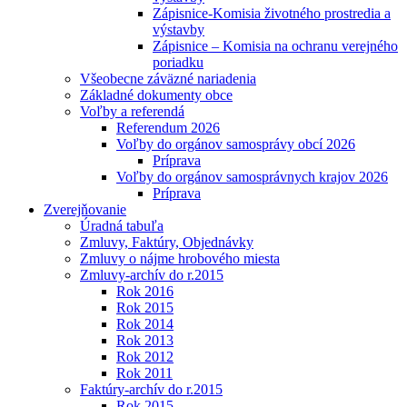
Zápisnice-Komisia životného prostredia a
výstavby
Zápisnice – Komisia na ochranu verejného
poriadku
Všeobecne záväzné nariadenia
Základné dokumenty obce
Voľby a referendá
Referendum 2026
Voľby do orgánov samosprávy obcí 2026
Príprava
Voľby do orgánov samosprávnych krajov 2026
Príprava
Zverejňovanie
Úradná tabuľa
Zmluvy, Faktúry, Objednávky
Zmluvy o nájme hrobového miesta
Zmluvy-archív do r.2015
Rok 2016
Rok 2015
Rok 2014
Rok 2013
Rok 2012
Rok 2011
Faktúry-archív do r.2015
Rok 2015