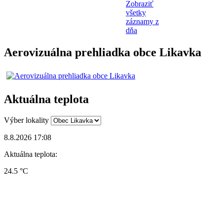
Zobraziť
všetky
záznamy z
dňa
Aerovizuálna prehliadka obce Likavka
Aktuálna teplota
Výber lokality
8.8.2026 17:08
Aktuálna teplota:
24.5 °C