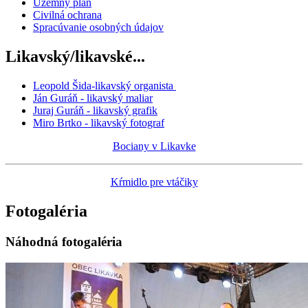
Územný plán
Civilná ochrana
Spracúvanie osobných údajov
Likavský/likavské...
Leopold Šida-likavský organista
Ján Guráň - likavský maliar
Juraj Guráň - likavský grafik
Miro Brtko - likavský fotograf
Bociany v Likavke
Kŕmidlo pre vtáčiky
Fotogaléria
Náhodná fotogaléria