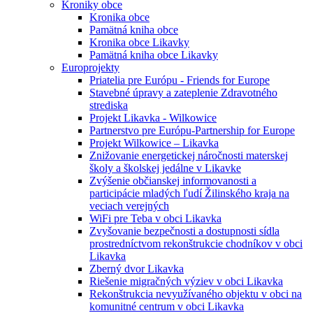
Kroniky obce
Kronika obce
Pamätná kniha obce
Kronika obce Likavky
Pamätná kniha obce Likavky
Europrojekty
Priatelia pre Európu - Friends for Europe
Stavebné úpravy a zateplenie Zdravotného
strediska
Projekt Likavka - Wilkowice
Partnerstvo pre Európu-Partnership for Europe
Projekt Wilkowice – Likavka
Znižovanie energetickej náročnosti materskej
školy a školskej jedálne v Likavke
Zvýšenie občianskej informovanosti a
participácie mladých ľudí Žilinského kraja na
veciach verejných
WiFi pre Teba v obci Likavka
Zvyšovanie bezpečnosti a dostupnosti sídla
prostredníctvom rekonštrukcie chodníkov v obci
Likavka
Zberný dvor Likavka
Riešenie migračných výziev v obci Likavka
Rekonštrukcia nevyužívaného objektu v obci na
komunitné centrum v obci Likavka