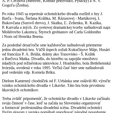
A. P. Čechova (Medveď, Konské priezvisko, Pytačky) a N. V.
Gogoľa (Ženba).
Po roku 1945 sa repertoár ochotníckeho divadla rozšíril o hry J.
Barča - Ivana, Štefana Králika, M. Rázusovej - Martákovej, I.
Bukovčana (Surovô drevo), J. Skalku, Ľ. Zelienku, R. Kazíka,
P. Karvaša a iných. Zo svetovej dramatickej tvorby naštudovali napr.
Moliérovho Lakomca, Štyroch grobianov od Carla Goldoniho
i Noru od Henrika Ibsena.
Za posledné desaťročie sme každoročne naštudovali priemerne
jednu divadelnú hru. Väčší úspech zožali Kukučínove Máje, Husári
od francúza P. A. Briála, drámy ako Trasovisko - Š. Králik
a Barčova Matka. Divadlo, do ktorého sa zapojilo množstvo
mladých pod režisérskou taktovkou J. Hradského, bola Betlehemská
hviezda, uvedená v roku 1995. Veľkú časť hier sme naštudovali
pod vedením vdp. Kornela Brtku.
Dielom Kamenný chodníček od F. Urbánka sme oslávili 80. výročie
vzniku ochotníckeho divadla v Likavke. Táto hra bola prvotinou
likavských ochotníkov.
Treba zvlášť pripomenúť, že ochotnícke divadlo v Likavke začínalo
svoju činnosť v čase, keď sa začala na Slovensku organizovať
a formovať profesionálna divadelná scéna. Divadelní ochotníci
živým slovom z javiska pomáhali upevňovať národné povedomie,