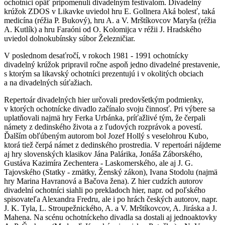
ochotníci opäť pripomenuli divadelným festivalom. Divadelný
krúžok ZDOS v Likavke uviedol hru E. Gollnera Aká bolesť, taká
medicína (réžia P. Bukový), hru A. a V. Mrštíkovcov Maryša (réžia
A. Kutlík) a hru Faraóni od O. Kolomijca v réžii J. Hradského
uviedol dolnokubínsky súbor Železničiar.
V poslednom desaťročí, v rokoch 1981 - 1991 ochotnícky
divadelný krúžok pripravil ročne aspoň jedno divadelné prestavenie,
s ktorým sa likavský ochotníci prezentujú i v okolitých obciach
a na divadelných súťažiach.
Repertoár divadelných hier určovali predovšetkým podmienky,
v ktorých ochotnícke divadlo začínalo svoju činnosť. Pri výbere sa
uplatňovali najmä hry Ferka Urbánka, príťažlivé tým, že čerpali
námety z dedinského života a z ľudových rozprávok a povestí.
Ďalším obľúbeným autorom bol Jozef Hollý s veselohrou Kubo,
ktorá tiež čerpá námet z dedinského prostredia. V repertoári nájdeme
aj hry slovenských klasikov Jána Palárika, Jonáša Záborského,
Gustáva Kazimíra Zechentera - Laskomerského, ale aj J. G.
Tajovského (Statky - zmätky, Ženský zákon), Ivana Stodolu (najmä
hry Marina Havranová a Bačova žena). Z hier cudzích autorov
divadelní ochotníci siahli po prekladoch hier, napr. od poľského
spisovateľa Alexandra Fredru, ale i po hrách českých autorov, napr.
J. K. Tyla, L. Stroupežnického, A. a V. Mrštíkovcov, A. Jiráska a J.
Mahena. Na scénu ochotníckeho divadla sa dostali aj jednoaktovky