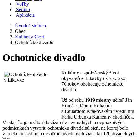
Voľby
Seniori
Aplikácia
Úvodná stránka
Obec
Kultúra a šport
Ochotnícke divadlo
Ochotnícke divadlo
Kultúrny a spoločenský život
obyvateľov Likavky už viac ako
70 rokov obohacuje ochotnícke
divadlo.
Už od roku 1919 miestny učiteľ Ján
Komár s Jánom Kubalom
a Eduardom Krakovským uviedli hru
Ferka Urbánka Kamenný chodníček.
Vtedajší organizátori dokázali i v nevhodných a nepriaznivých
podmienkach vytvoriť ochotnícku divadelnú sieň, na ktorej bolo
v priebehu siedmich desaťročí uvedených viac ako 120 divadelných