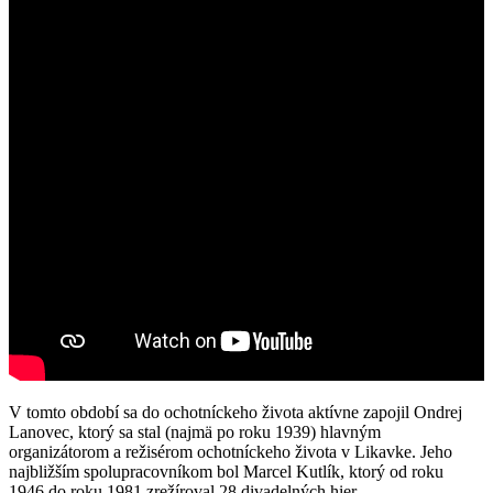
V tomto období sa do ochotníckeho života aktívne zapojil Ondrej
Lanovec, ktorý sa stal (najmä po roku 1939) hlavným
organizátorom a režisérom ochotníckeho života v Likavke. Jeho
najbližším spolupracovníkom bol Marcel Kutlík, ktorý od roku
1946 do roku 1981 zrežíroval 28 divadelných hier.