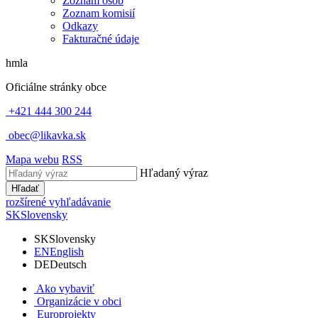
Zoznam osôb
Zoznam komisií
Odkazy
Fakturačné údaje
hmla
Oficiálne stránky obce
+421 444 300 244
obec@likavka.sk
Mapa webu
RSS
Hľadaný výraz
Hľadať
rozšírené vyhľadávanie
SK
Slovensky
SK
Slovensky
EN
English
DE
Deutsch
Ako vybaviť
Organizácie v obci
Europrojekty