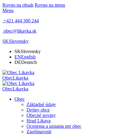
Rovno na obsah
Rovno na menu
Menu
+421 444 300 244
obec@likavka.sk
SK
Slovensky
SK
Slovensky
EN
English
DE
Deutsch
Obec
Likavka
Obec
Likavka
Obec
Základné údaje
Dejiny obce
Obecné noviny
Hrad Likava
Ocenenia a uznania pre obec
Zaujímavosti