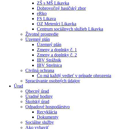
ZŠ s MŠ Likavka
Dobrovoľný hasičský zbor
eRko
FS Likava
OZ Meteníci Likavka
Centrum sociálnych služieb Likavka
Životné prostredie
Územný plán
Územný plán
Zmeny a doplnky č. 1
Zmeny a doplnky č. 2
IBV Strážnik
IBV Strelnica
Civilná ochrana
Čo má každý vedieť v prípade ohrozenia
Spracúvanie osobných údajov
Úrad
Obecný úrad
Úradné hodiny
Školský úrad
Odpadové hospodárstvo
Recyklácia
Dokumenty
Sociálne služby
Ako vybaviť