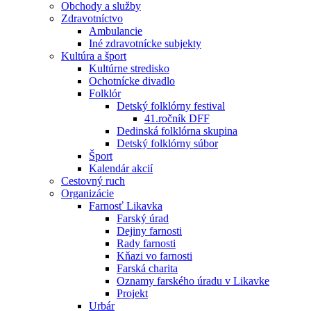
Obchody a služby
Zdravotníctvo
Ambulancie
Iné zdravotnícke subjekty
Kultúra a šport
Kultúrne stredisko
Ochotnícke divadlo
Folklór
Detský folklórny festival
41.ročník DFF
Dedinská folklórna skupina
Detský folklórny súbor
Šport
Kalendár akcií
Cestovný ruch
Organizácie
Farnosť Likavka
Farský úrad
Dejiny farnosti
Rady farnosti
Kňazi vo farnosti
Farská charita
Oznamy farského úradu v Likavke
Projekt
Urbár