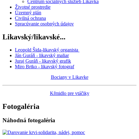
Centrum sociálnych služieb Likavka
Životné prostredie
Územný plán
Civilná ochrana
Spracúvanie osobných údajov
Likavský/likavské...
Leopold Šida-likavský organista
Ján Guráň - likavský maliar
Juraj Guráň - likavský grafik
Miro Brtko - likavský fotograf
Bociany v Likavke
Kŕmidlo pre vtáčiky
Fotogaléria
Náhodná fotogaléria