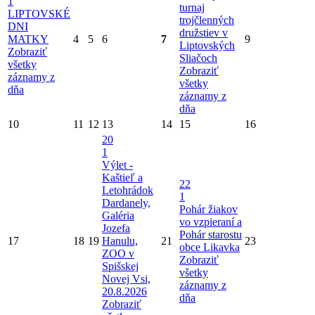
1
turnaj
LIPTOVSKÉ
trojčlenných
DNI
družstiev v
MATKY
4
5
6
7
9
Liptovských
Zobraziť
Sliačoch
všetky
Zobraziť
záznamy z
všetky
dňa
záznamy z
dňa
10
11
12
13
14
15
16
20
1
Výlet -
Kaštieľ a
22
Letohrádok
1
Dardanely,
Pohár žiakov
Galéria
vo vzpieraní a
Jozefa
Pohár starostu
17
18
19
Hanulu,
21
23
obce Likavka
ZOO v
Zobraziť
Spišskej
všetky
Novej Vsi,
záznamy z
20.8.2026
dňa
Zobraziť