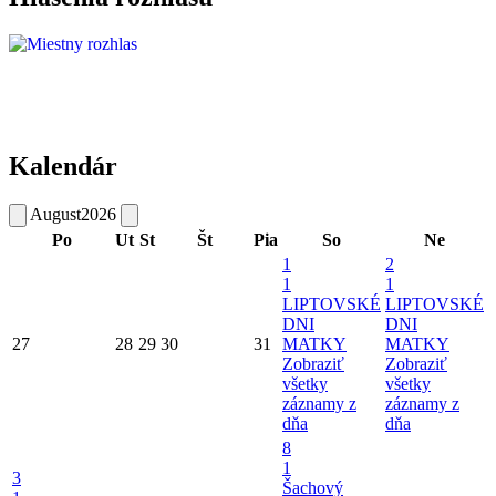
Kalendár
August
2026
Po
Ut
St
Št
Pia
So
Ne
1
2
1
1
LIPTOVSKÉ
LIPTOVSKÉ
DNI
DNI
27
28
29
30
31
MATKY
MATKY
Zobraziť
Zobraziť
všetky
všetky
záznamy z
záznamy z
dňa
dňa
8
1
3
Šachový