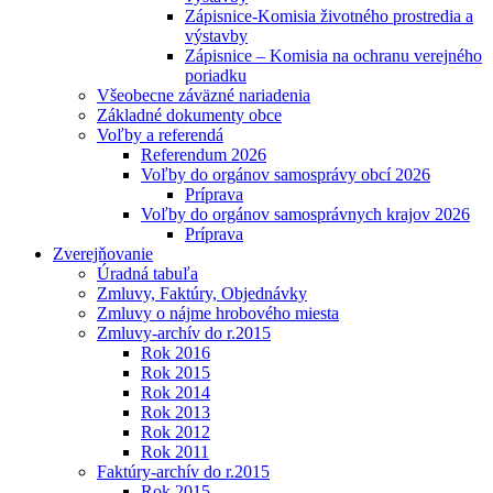
Zápisnice-Komisia životného prostredia a
výstavby
Zápisnice – Komisia na ochranu verejného
poriadku
Všeobecne záväzné nariadenia
Základné dokumenty obce
Voľby a referendá
Referendum 2026
Voľby do orgánov samosprávy obcí 2026
Príprava
Voľby do orgánov samosprávnych krajov 2026
Príprava
Zverejňovanie
Úradná tabuľa
Zmluvy, Faktúry, Objednávky
Zmluvy o nájme hrobového miesta
Zmluvy-archív do r.2015
Rok 2016
Rok 2015
Rok 2014
Rok 2013
Rok 2012
Rok 2011
Faktúry-archív do r.2015
Rok 2015