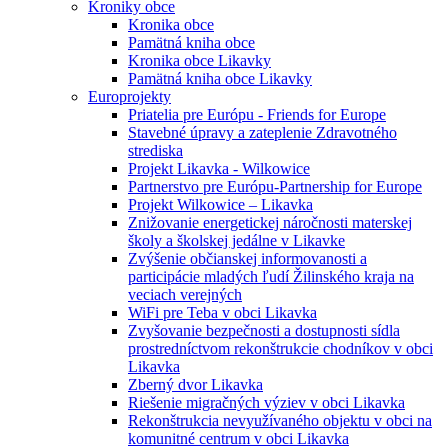
Kroniky obce
Kronika obce
Pamätná kniha obce
Kronika obce Likavky
Pamätná kniha obce Likavky
Europrojekty
Priatelia pre Európu - Friends for Europe
Stavebné úpravy a zateplenie Zdravotného
strediska
Projekt Likavka - Wilkowice
Partnerstvo pre Európu-Partnership for Europe
Projekt Wilkowice – Likavka
Znižovanie energetickej náročnosti materskej
školy a školskej jedálne v Likavke
Zvýšenie občianskej informovanosti a
participácie mladých ľudí Žilinského kraja na
veciach verejných
WiFi pre Teba v obci Likavka
Zvyšovanie bezpečnosti a dostupnosti sídla
prostredníctvom rekonštrukcie chodníkov v obci
Likavka
Zberný dvor Likavka
Riešenie migračných výziev v obci Likavka
Rekonštrukcia nevyužívaného objektu v obci na
komunitné centrum v obci Likavka