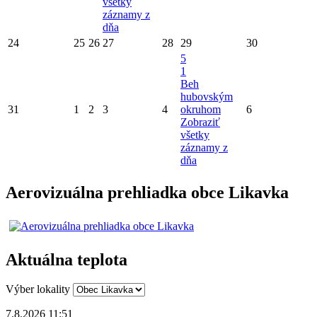
všetky
záznamy z
dňa
24
25
26
27
28
29
30
5
1
Beh
hubovským
31
1
2
3
4
okruhom
6
Zobraziť
všetky
záznamy z
dňa
Aerovizuálna prehliadka obce Likavka
Aktuálna teplota
Výber lokality
7.8.2026 11:51