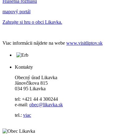
Hlásenia rozhlasu
mapový portál
Zahrajte si hru o obci Likavka.
Viac informácii nájdete na webe
www.visitliptov.sk
Kontakty
Obecný úrad Likavka
Jánovčíkova 815
034 95 Likavka
tel: +421 44 4 300244
e-mail:
obec@likavka.sk
tel.:
viac