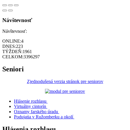
Návštevnosť
Návštevnosť:
ONLINE:
4
DNES:
223
TÝŽDEŇ:
1961
CELKOM:
3396297
Seniori
Zjednodušená verzia stránok pre seniorov
Hlásenie rozhlasu
Virtuálny cintorín
Oznamy farského úradu
Podujatia v Ružomberku a okolí
Hlásenia rozhlasu