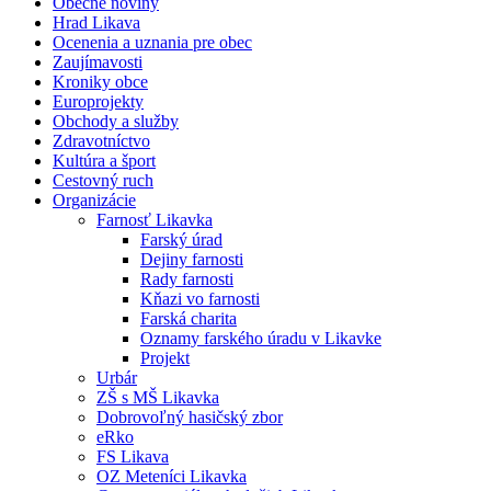
Obecné noviny
Hrad Likava
Ocenenia a uznania pre obec
Zaujímavosti
Kroniky obce
Europrojekty
Obchody a služby
Zdravotníctvo
Kultúra a šport
Cestovný ruch
Organizácie
Farnosť Likavka
Farský úrad
Dejiny farnosti
Rady farnosti
Kňazi vo farnosti
Farská charita
Oznamy farského úradu v Likavke
Projekt
Urbár
ZŠ s MŠ Likavka
Dobrovoľný hasičský zbor
eRko
FS Likava
OZ Meteníci Likavka