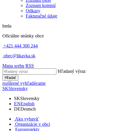
Zoznam osôb
Zoznam komisií
Odkazy
Fakturačné údaje
hmla
Oficiálne stránky obce
+421 444 300 244
obec@likavka.sk
Mapa webu
RSS
Hľadaný výraz
Hľadať
rozšírené vyhľadávanie
SK
Slovensky
SK
Slovensky
EN
English
DE
Deutsch
Ako vybaviť
Organizácie v obci
Europrojekty