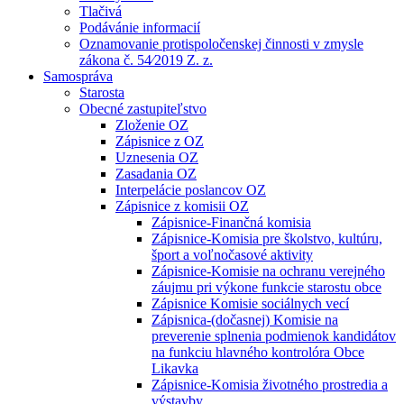
Tlačivá
Podávánie informacií
Oznamovanie protispoločenskej činnosti v zmysle
zákona č. 54⁄2019 Z. z.
Samospráva
Starosta
Obecné zastupiteľstvo
Zloženie OZ
Zápisnice z OZ
Uznesenia OZ
Zasadania OZ
Interpelácie poslancov OZ
Zápisnice z komisii OZ
Zápisnice-Finančná komisia
Zápisnice-Komisia pre školstvo, kultúru,
šport a voľnočasové aktivity
Zápisnice-Komisie na ochranu verejného
záujmu pri výkone funkcie starostu obce
Zápisnice Komisie sociálnych vecí
Zápisnica-(dočasnej) Komisie na
preverenie splnenia podmienok kandidátov
na funkciu hlavného kontrolóra Obce
Likavka
Zápisnice-Komisia životného prostredia a
výstavby