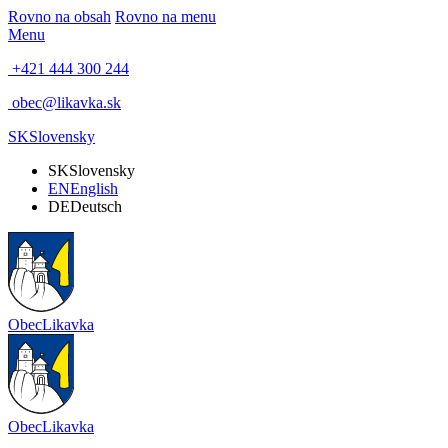
Rovno na obsah
Rovno na menu
Menu
+421 444 300 244
obec@likavka.sk
SK
Slovensky
SK
Slovensky
EN
English
DE
Deutsch
Obec
Likavka
Obec
Likavka