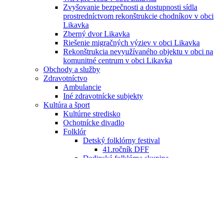
Zvyšovanie bezpečnosti a dostupnosti sídla
prostredníctvom rekonštrukcie chodníkov v obci
Likavka
Zberný dvor Likavka
Riešenie migračných výziev v obci Likavka
Rekonštrukcia nevyužívaného objektu v obci na
komunitné centrum v obci Likavka
Obchody a služby
Zdravotníctvo
Ambulancie
Iné zdravotnícke subjekty
Kultúra a šport
Kultúrne stredisko
Ochotnícke divadlo
Folklór
Detský folklórny festival
41.ročník DFF
Dedinská folklórna skupina
Detský folklórny súbor
Šport
Kalendár akcií
Cestovný ruch
Organizácie
Farnosť Likavka
Farský úrad