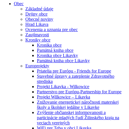
Obec
Základné údaje
Dejiny obce
Obecné noviny
Hrad Likava
Ocenenia a uznania pre obec
Zaujímavosti
Kroniky obce
Kronika obce
Pamätná kniha obce
Kronika obce Likavky
Pamätná kniha obce Likavky
Europrojekty
Priatelia pre Európu - Friends for Europe
Stavebné úpravy a zateplenie Zdravotného
strediska
Projekt Likavka - Wilkowice
Partnerstvo pre Európu-Partnership for Europe
Projekt Wilkowice – Likavka
Znižovanie energetickej náročnosti materskej
školy a školskej jedálne v Likavke
Zvýšenie občianskej informovanosti a
participácie mladých ľudí Žilinského kraja na
veciach verejných
WiFi pre Teba v obci Likavka