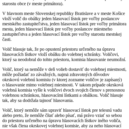
starostu obce (v meste primátora).
V hlavnom meste Slovenskej republiky Bratislave a v meste Košice
vloží volič do obálky jeden hlasovací lístok pre voľby poslancov
mestského zastupiteľstva, jeden hlasovací lístok pre voľby primátora
mesta, jeden hlasovací lístok pre voľby poslancov miestneho
zastupiteľstva a jeden hlasovací lístok pre voľby starostu mestskej
časti.
Volič hlasuje tak, že po opustení priestoru určeného na úpravu
hlasovacích lístkov vloží obálku do volebnej schránky. Voličovi,
ktorý sa neodobral do tohto priestoru, komisia hlasovanie neumožní.
Volič, ktorý sa nemôže v deň volieb dostaviť do volebnej miestnosti,
môže požiadať zo závažných, najmä zdravotných dôvodov
okrskovú volebnú komisiu (v ktorej zozname voličov je zapísaný)
o hlasovanie mimo volebnej miestnosti. V takom prípade okrsková
volebná komisia vyšle k voličovi dvoch svojich členov s prenosnou
volebnou schránkou, hlasovacími lístkami a obálkou. Volič hlasuje
tak, aby sa dodržala tajnosť hlasovania.
Volič, ktorý nemôže sám upraviť hlasovací lístok pre telesnú vadu
alebo preto, že nemôže čítať alebo písať, má právo vziať so sebou
do priestoru určeného na úpravu hlasovacích lístkov iného voliča,
nie však člena okrskovej volebnej komisie, aby za neho hlasovací