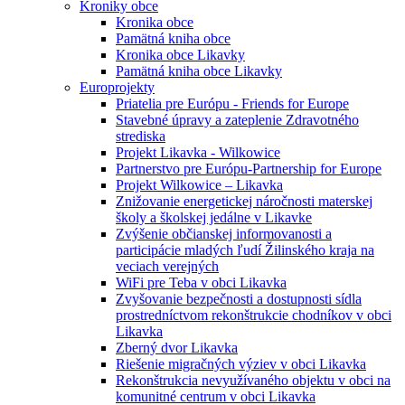
Kroniky obce
Kronika obce
Pamätná kniha obce
Kronika obce Likavky
Pamätná kniha obce Likavky
Europrojekty
Priatelia pre Európu - Friends for Europe
Stavebné úpravy a zateplenie Zdravotného
strediska
Projekt Likavka - Wilkowice
Partnerstvo pre Európu-Partnership for Europe
Projekt Wilkowice – Likavka
Znižovanie energetickej náročnosti materskej
školy a školskej jedálne v Likavke
Zvýšenie občianskej informovanosti a
participácie mladých ľudí Žilinského kraja na
veciach verejných
WiFi pre Teba v obci Likavka
Zvyšovanie bezpečnosti a dostupnosti sídla
prostredníctvom rekonštrukcie chodníkov v obci
Likavka
Zberný dvor Likavka
Riešenie migračných výziev v obci Likavka
Rekonštrukcia nevyužívaného objektu v obci na
komunitné centrum v obci Likavka