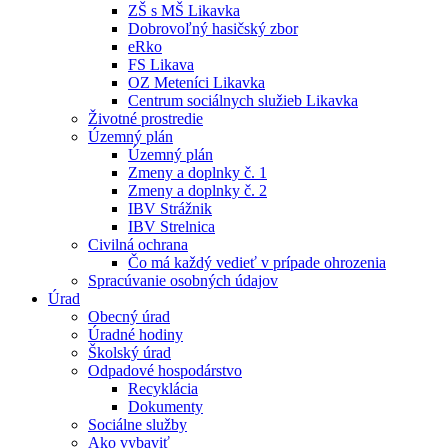
ZŠ s MŠ Likavka
Dobrovoľný hasičský zbor
eRko
FS Likava
OZ Meteníci Likavka
Centrum sociálnych služieb Likavka
Životné prostredie
Územný plán
Územný plán
Zmeny a doplnky č. 1
Zmeny a doplnky č. 2
IBV Strážnik
IBV Strelnica
Civilná ochrana
Čo má každý vedieť v prípade ohrozenia
Spracúvanie osobných údajov
Úrad
Obecný úrad
Úradné hodiny
Školský úrad
Odpadové hospodárstvo
Recyklácia
Dokumenty
Sociálne služby
Ako vybaviť