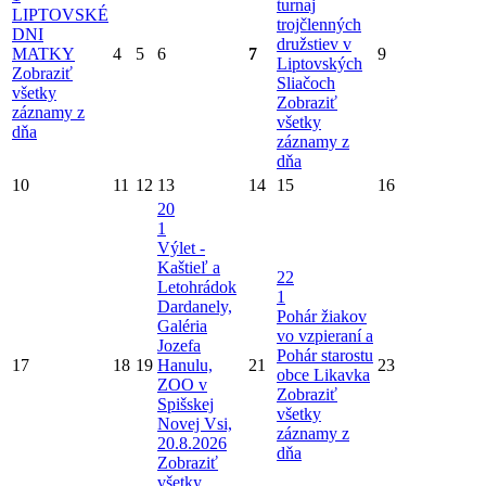
turnaj
LIPTOVSKÉ
trojčlenných
DNI
družstiev v
MATKY
4
5
6
7
9
Liptovských
Zobraziť
Sliačoch
všetky
Zobraziť
záznamy z
všetky
dňa
záznamy z
dňa
10
11
12
13
14
15
16
20
1
Výlet -
Kaštieľ a
22
Letohrádok
1
Dardanely,
Pohár žiakov
Galéria
vo vzpieraní a
Jozefa
Pohár starostu
17
18
19
Hanulu,
21
23
obce Likavka
ZOO v
Zobraziť
Spišskej
všetky
Novej Vsi,
záznamy z
20.8.2026
dňa
Zobraziť
všetky