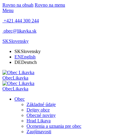
Rovno na obsah
Rovno na menu
Menu
+421 444 300 244
obec@likavka.sk
SK
Slovensky
SK
Slovensky
EN
English
DE
Deutsch
Obec
Likavka
Obec
Likavka
Obec
Základné údaje
Dejiny obce
Obecné noviny
Hrad Likava
Ocenenia a uznania pre obec
Zaujímavosti