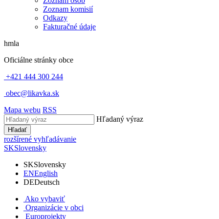
Zoznam osôb
Zoznam komisií
Odkazy
Fakturačné údaje
hmla
Oficiálne stránky obce
+421 444 300 244
obec@likavka.sk
Mapa webu
RSS
Hľadaný výraz
Hľadať
rozšírené vyhľadávanie
SK
Slovensky
SK
Slovensky
EN
English
DE
Deutsch
Ako vybaviť
Organizácie v obci
Europrojekty