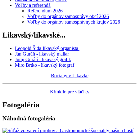
Voľby a referendá
Referendum 2026
Voľby do orgánov samosprávy obcí 2026
Voľby do orgánov samosprávnych krajov 2026
Likavský/likavské...
Leopold Šida-likavský organista
Ján Guráň - likavský maliar
Juraj Guráň - likavský grafik
Miro Brtko - likavský fotograf
Bociany v Likavke
Kŕmidlo pre vtáčiky
Fotogaléria
Náhodná fotogaléria