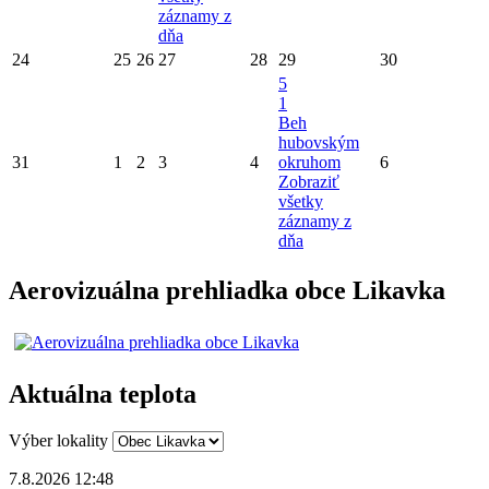
záznamy z
dňa
24
25
26
27
28
29
30
5
1
Beh
hubovským
31
1
2
3
4
okruhom
6
Zobraziť
všetky
záznamy z
dňa
Aerovizuálna prehliadka obce Likavka
Aktuálna teplota
Výber lokality
7.8.2026 12:48