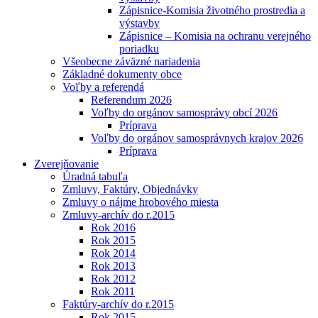
Zápisnice-Komisia životného prostredia a
výstavby
Zápisnice – Komisia na ochranu verejného
poriadku
Všeobecne záväzné nariadenia
Základné dokumenty obce
Voľby a referendá
Referendum 2026
Voľby do orgánov samosprávy obcí 2026
Príprava
Voľby do orgánov samosprávnych krajov 2026
Príprava
Zverejňovanie
Úradná tabuľa
Zmluvy, Faktúry, Objednávky
Zmluvy o nájme hrobového miesta
Zmluvy-archív do r.2015
Rok 2016
Rok 2015
Rok 2014
Rok 2013
Rok 2012
Rok 2011
Faktúry-archív do r.2015
Rok 2015