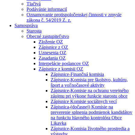
Tlačivá
Podávánie informacií
Oznamovanie protispoločenskej činnosti v zmysle
zákona č. 54⁄2019 Z. z.
Samospráva
Starosta
Obecné zastupiteľstvo
Zloženie OZ
Zápisnice z OZ
Uznesenia OZ
Zasadania OZ
Interpelácie poslancov OZ
Zápisnice z komisii OZ
Zápisnice-Finančná komisia
Zápisnice-Komisia pre školstvo, kultúru,
šport a voľnočasové aktivity
Zápisnice-Komisie na ochranu verejného
záujmu pri výkone funkcie starostu obce
Zápisnice Komisie sociálnych vecí
Zápisnica-(dočasnej) Komisie na
preverenie splnenia podmienok kandidátov
na funkciu hlavného kontrolóra Obce
Likavka
Zápisnice-Komisia životného prostredia a
výstavby