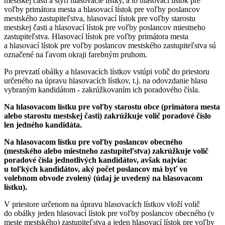
mestskej časti a štyri hlasovacie lístky, a to hlasovací lístok pre
voľby primátora mesta a hlasovací lístok pre voľby poslancov
mestského zastupiteľstva, hlasovací lístok pre voľby starostu
mestskej časti a hlasovací lístok pre voľby poslancov miestneho
zastupiteľstva. Hlasovací lístok pre voľby primátora mesta
a hlasovací lístok pre voľby poslancov mestského zastupiteľstva sú
označené na ľavom okraji farebným pruhom.
Po prevzatí obálky a hlasovacích lístkov vstúpi volič do priestoru
určeného na úpravu hlasovacích lístkov, t.j. na odovzdanie hlasu
vybraným kandidátom - zakrúžkovaním ich poradového čísla.
Na hlasovacom lístku pre voľby starostu obce (primátora mesta
alebo starostu mestskej časti) zakrúžkuje volič poradové číslo
len jedného kandidáta.
Na hlasovacom lístku pre voľby poslancov obecného
(mestského alebo miestneho zastupiteľstva) zakrúžkuje volič
poradové čísla jednotlivých kandidátov, avšak najviac
u toľkých kandidátov, aký počet poslancov má byť vo
volebnom obvode zvolený (údaj je uvedený na hlasovacom
lístku).
V priestore určenom na úpravu hlasovacích lístkov vloží volič
do obálky jeden hlasovací lístok pre voľby poslancov obecného (v
meste mestského) zastupiteľstva a jeden hlasovací lístok pre voľby