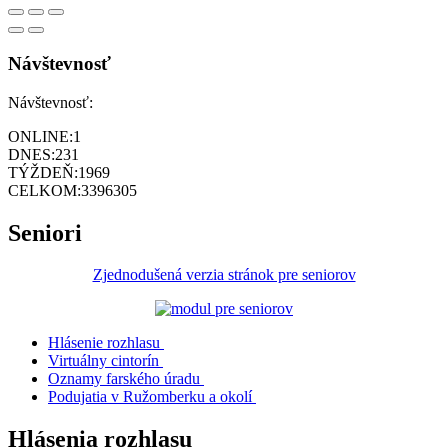
Návštevnosť
Návštevnosť:
ONLINE:
1
DNES:
231
TÝŽDEŇ:
1969
CELKOM:
3396305
Seniori
Zjednodušená verzia stránok pre seniorov
Hlásenie rozhlasu
Virtuálny cintorín
Oznamy farského úradu
Podujatia v Ružomberku a okolí
Hlásenia rozhlasu