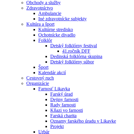
Obchody a služby
Zdravotníctvo
Ambulancie
Iné zdravotnícke subjekty
Kultúra a šport
Kultúrne stredisko
Ochotnícke divadlo
Folklór
Detský folklórny festival
41.ročník DFF
Dedinská folklórna skupina
Detský folklórny súbor
Šport
Kalendár akcií
Cestovný ruch
Organizácie
Farnosť Likavka
Farský úrad
Dejiny farnosti
Rady farnosti
Kňazi vo farnosti
Farská charita
Oznamy farského úradu v Likavke
Projekt
Urbár