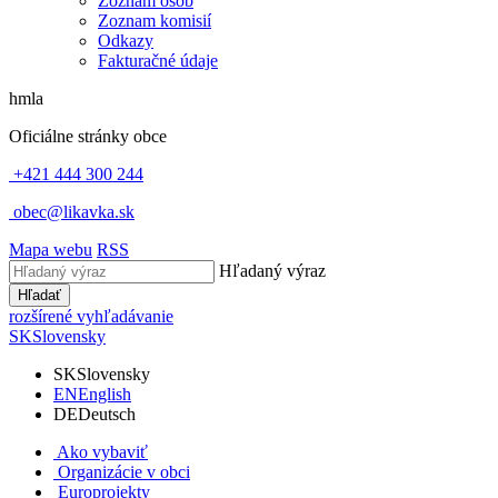
Zoznam osôb
Zoznam komisií
Odkazy
Fakturačné údaje
hmla
Oficiálne stránky obce
+421 444 300 244
obec@likavka.sk
Mapa webu
RSS
Hľadaný výraz
Hľadať
rozšírené vyhľadávanie
SK
Slovensky
SK
Slovensky
EN
English
DE
Deutsch
Ako vybaviť
Organizácie v obci
Europrojekty