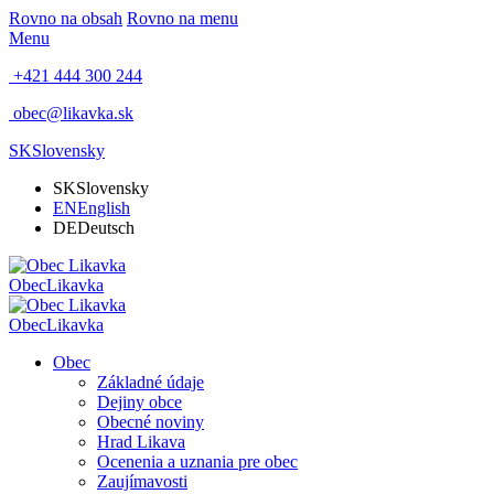
Rovno na obsah
Rovno na menu
Menu
+421 444 300 244
obec@likavka.sk
SK
Slovensky
SK
Slovensky
EN
English
DE
Deutsch
Obec
Likavka
Obec
Likavka
Obec
Základné údaje
Dejiny obce
Obecné noviny
Hrad Likava
Ocenenia a uznania pre obec
Zaujímavosti