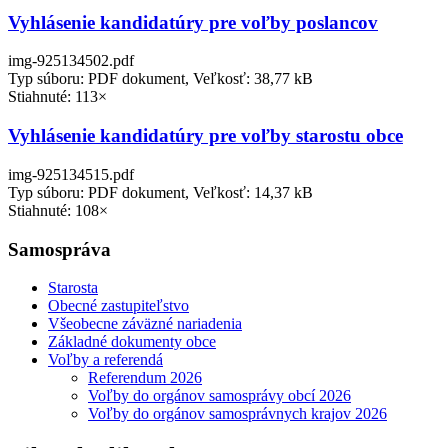
Vyhlásenie kandidatúry pre voľby poslancov
img-925134502.pdf
Typ súboru: PDF dokument, Veľkosť: 38,77 kB
Stiahnuté: 113×
Vyhlásenie kandidatúry pre voľby starostu obce
img-925134515.pdf
Typ súboru: PDF dokument, Veľkosť: 14,37 kB
Stiahnuté: 108×
Samospráva
Starosta
Obecné zastupiteľstvo
Všeobecne záväzné nariadenia
Základné dokumenty obce
Voľby a referendá
Referendum 2026
Voľby do orgánov samosprávy obcí 2026
Voľby do orgánov samosprávnych krajov 2026