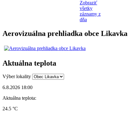
Zobraziť
všetky
záznamy z
dňa
Aerovizuálna prehliadka obce Likavka
Aktuálna teplota
Výber lokality
6.8.2026 18:00
Aktuálna teplota:
24.5 °C