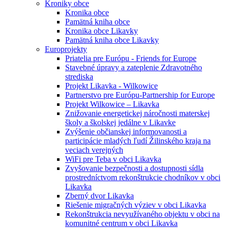
Kroniky obce
Kronika obce
Pamätná kniha obce
Kronika obce Likavky
Pamätná kniha obce Likavky
Europrojekty
Priatelia pre Európu - Friends for Europe
Stavebné úpravy a zateplenie Zdravotného
strediska
Projekt Likavka - Wilkowice
Partnerstvo pre Európu-Partnership for Europe
Projekt Wilkowice – Likavka
Znižovanie energetickej náročnosti materskej
školy a školskej jedálne v Likavke
Zvýšenie občianskej informovanosti a
participácie mladých ľudí Žilinského kraja na
veciach verejných
WiFi pre Teba v obci Likavka
Zvyšovanie bezpečnosti a dostupnosti sídla
prostredníctvom rekonštrukcie chodníkov v obci
Likavka
Zberný dvor Likavka
Riešenie migračných výziev v obci Likavka
Rekonštrukcia nevyužívaného objektu v obci na
komunitné centrum v obci Likavka