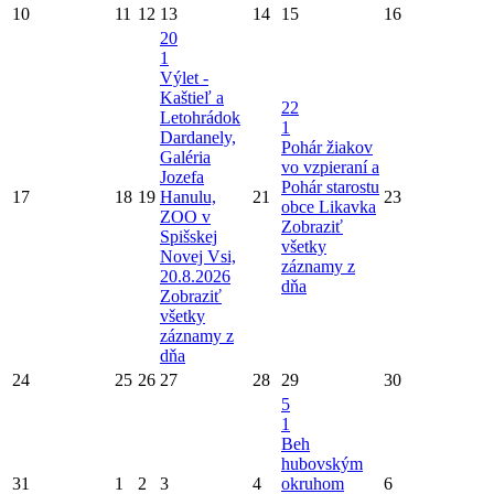
10
11
12
13
14
15
16
20
1
Výlet -
Kaštieľ a
22
Letohrádok
1
Dardanely,
Pohár žiakov
Galéria
vo vzpieraní a
Jozefa
Pohár starostu
17
18
19
Hanulu,
21
23
obce Likavka
ZOO v
Zobraziť
Spišskej
všetky
Novej Vsi,
záznamy z
20.8.2026
dňa
Zobraziť
všetky
záznamy z
dňa
24
25
26
27
28
29
30
5
1
Beh
hubovským
31
1
2
3
4
okruhom
6