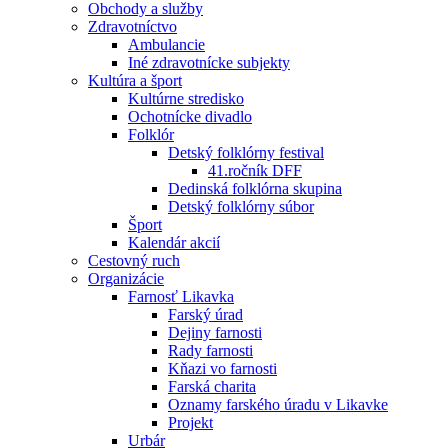
Obchody a služby
Zdravotníctvo
Ambulancie
Iné zdravotnícke subjekty
Kultúra a šport
Kultúrne stredisko
Ochotnícke divadlo
Folklór
Detský folklórny festival
41.ročník DFF
Dedinská folklórna skupina
Detský folklórny súbor
Šport
Kalendár akcií
Cestovný ruch
Organizácie
Farnosť Likavka
Farský úrad
Dejiny farnosti
Rady farnosti
Kňazi vo farnosti
Farská charita
Oznamy farského úradu v Likavke
Projekt
Urbár