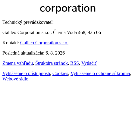
Technický prevádzkovateľ:
Galileo Corporation s.r.o., Čierna Voda 468, 925 06
Kontakt:
Galileo Corporation s.r.o.
Posledná aktualizácia: 6. 8. 2026
Zmena vzhľadu
,
Štruktúra stránok
,
RSS
,
Vytlačiť
Vyhlásenie o prístupnosti
,
Cookies
,
Vyhlásenie o ochrane súkromia
,
Webové sídlo