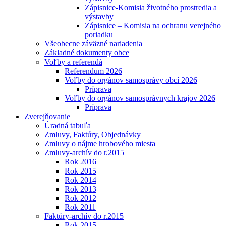
Zápisnice-Komisia životného prostredia a
výstavby
Zápisnice – Komisia na ochranu verejného
poriadku
Všeobecne záväzné nariadenia
Základné dokumenty obce
Voľby a referendá
Referendum 2026
Voľby do orgánov samosprávy obcí 2026
Príprava
Voľby do orgánov samosprávnych krajov 2026
Príprava
Zverejňovanie
Úradná tabuľa
Zmluvy, Faktúry, Objednávky
Zmluvy o nájme hrobového miesta
Zmluvy-archív do r.2015
Rok 2016
Rok 2015
Rok 2014
Rok 2013
Rok 2012
Rok 2011
Faktúry-archív do r.2015
Rok 2015