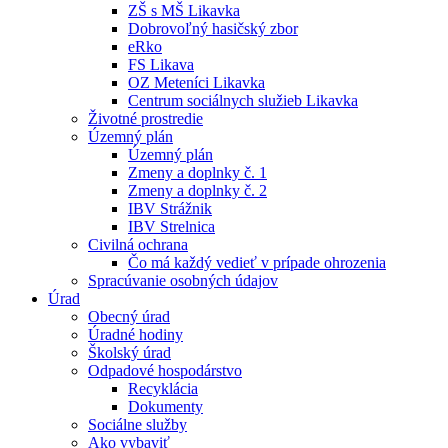
ZŠ s MŠ Likavka
Dobrovoľný hasičský zbor
eRko
FS Likava
OZ Meteníci Likavka
Centrum sociálnych služieb Likavka
Životné prostredie
Územný plán
Územný plán
Zmeny a doplnky č. 1
Zmeny a doplnky č. 2
IBV Strážnik
IBV Strelnica
Civilná ochrana
Čo má každý vedieť v prípade ohrozenia
Spracúvanie osobných údajov
Úrad
Obecný úrad
Úradné hodiny
Školský úrad
Odpadové hospodárstvo
Recyklácia
Dokumenty
Sociálne služby
Ako vybaviť