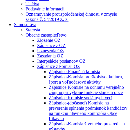
Tlačivá
Podávánie informacií
Oznamovanie protispoločenskej činnosti v zmysle
zákona č. 54⁄2019 Z. z.
Samospráva
Starosta
Obecné zastupiteľstvo
Zloženie OZ
Zápisnice z OZ
Uznesenia OZ
Zasadania OZ
Interpelácie poslancov OZ
Zápisnice z komisii OZ
Zápisnice-Finančná komisia
Zápisnice-Komisia pre školstvo, kultúru,
šport a voľnočasové aktivity
Zápisnice-Komisie na ochranu verejného
záujmu pri výkone funkcie starostu obce
Zápisnice Komisie sociálnych vecí
Zápisnica-(dočasnej) Komisie na
preverenie splnenia podmienok kandidátov
na funkciu hlavného kontrolóra Obce
Likavka
Zápisnice-Komisia životného prostredia a
výstavby