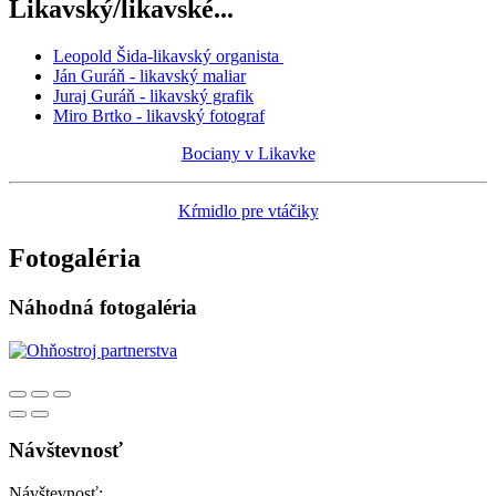
Likavský/likavské...
Leopold Šida-likavský organista
Ján Guráň - likavský maliar
Juraj Guráň - likavský grafik
Miro Brtko - likavský fotograf
Bociany v Likavke
Kŕmidlo pre vtáčiky
Fotogaléria
Náhodná fotogaléria
Návštevnosť
Návštevnosť: