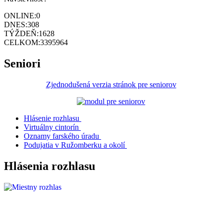
ONLINE:
0
DNES:
308
TÝŽDEŇ:
1628
CELKOM:
3395964
Seniori
Zjednodušená verzia stránok pre seniorov
Hlásenie rozhlasu
Virtuálny cintorín
Oznamy farského úradu
Podujatia v Ružomberku a okolí
Hlásenia rozhlasu