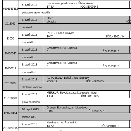
Komunálna poisťovňa,a.s,Štefánikova
5. apríl 2013
17,BA IČO:31595545
6803545482
poistenie motor.vozidla
Obec
8. apríl 2013
Likavka IČO:3153
2013043
dovozné
INEP-J.Paško,Likavka
8. apríl 2013
1047 IČO:43105149
13050
materiál-kd
Grenstave.s.r.o.,Likavka
8. apríl 2013
6 IČO:31639810
70130040
materiál-kd
Grenstave.s.r.o.,Likavka
8. apríl 2013
6 IČO:31639810
10130119
materiál-kd
AUTOŠKOLA Beňuš,Aleja Slobody
9. apríl 2013
2293,DK IČO:40976645
2013030
školenie vodičov
MERKUR Slovakia,s.r.o.Námestie mieru
9. apríl 2013
1,LM IČO:38415885
410130020
pílka na konáre
Orange Slovensko,a.s.,Metodova
10. apríl 2013
8,BA IČO:35697270
124609454
telefon OcU
Kinekus,s.r.o.,Rosinská
9. apríl 2013
13,ZA IČO:36011037
2013020115