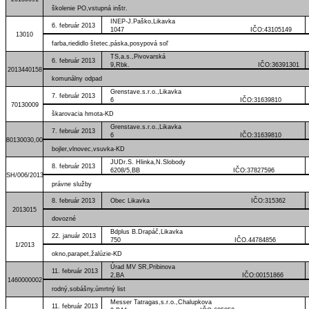
školenie PO,vstupná inštr.
INEP-J.Paško,Likavka
6. február 2013
1047 IČO:43105149
13010
farba,riedidlo štetec,páska,posypová soľ
TS,a.s.,Pivovarská
6. február 2013
9,Rbk. IČO:36391301
2013440158
komunálny odpad
Grenstave.s.r.o.,Likavka
7. február 2013
6 IČO:31639810
70130009
škarovacia hmota-KD
Grenstave.s.r.o.,Likavka
7. február 2013
6 IČO:31639810
80130030,00
bojler,vlnovec,vsuvka-KD
JUDr.S. Hlinka,N.Slobody
8. február 2013
6208/5,BB IČO:37827596
SH/006/2013
právne služby
8. február 2013
Obec Likavka IČO:315362
2013015
dovozné
Bdplus B.Drapáč,Likavka
22. január 2013
750 IČO.44784856
1/2013
okno,parapet,žalúzie-KD
Úrad MV SR,Pribinova
11. február 2013
2,BA IČO:00151866
1460000002
rodný,sobášny,úmrtný list
Messer Tatragas,s.r.o.,Chalupkova
11. február 2013