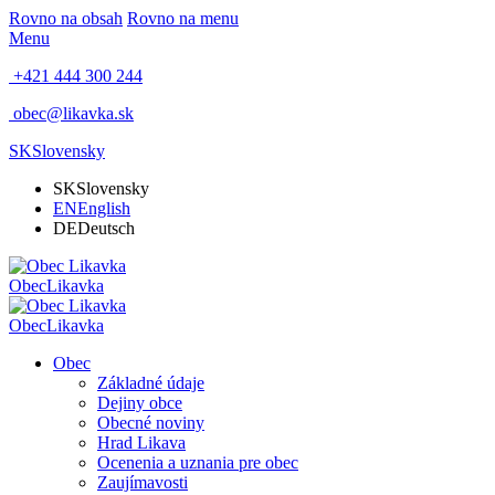
Rovno na obsah
Rovno na menu
Menu
+421 444 300 244
obec@likavka.sk
SK
Slovensky
SK
Slovensky
EN
English
DE
Deutsch
Obec
Likavka
Obec
Likavka
Obec
Základné údaje
Dejiny obce
Obecné noviny
Hrad Likava
Ocenenia a uznania pre obec
Zaujímavosti