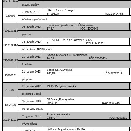
SH/757/2012
pravne služby
IMAFEX,s.r.o.,1.mája
7. január 2013
34/194,LM IČO:36414778
120966
Windows profesional
Komunálna poisťovňa,a.s,Štefánikova
16. január 2013
17,BA IČO:31595545
4205100313
poistné
IURA EDITION,s.r.o.,Oravská17,BA
14. január 2013
2 IČO:31348262
8320108216
účtovníctvo ROPO a obcí
Slovak Telekom,a.s.,Karadžičova
21. január 2013
10,BA IČO:35763469
7300689185
t mobile
Softip,a.s.,Galvaniho
21. január 2013
7/D,BA IČO:36785512
23300724
podpora
21. január 2012
MUDr.Rázgová,Likavka IČO:42
2013001
preplatok-vodné
OZO,a.s.,Priemyselná
15. január 2013
2053,LM IČO:36380415
10121334
komunálny odpad
TS,a.s.,Pivovarská
11. január 2013
9,Rbk. IČO:36391301
2012443123
vývoz nádob
SPP,a.s.,Mlynské nivy 44/a,BA
7. január 2013