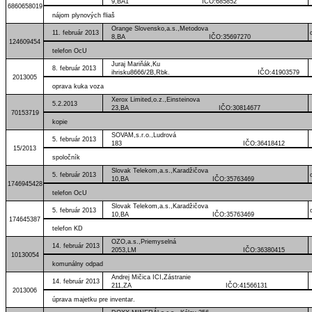
9,BA1 IČO:685852
6860658019
nájom plynových fliaš
Orange Slovensko,a.s.,Metodova
11. február 2013
8,BA IČO:35697270
124609454
telefon OcU
Juraj Mariňák,Ku
8. február 2013
ihrisku8666/2B,Rbk. IČO:41903579
2013005
oprava kuka voza
Xerox Limited,o.z.,Einsteinova
5.2.2013
23,BA IČO:30814677
70153719
kopie
SOVAM,s.r.o.,Ludrová
5. február 2013
183 IČO:36418412
15/2013
spoločník
Slovak Telekom,a.s.,Karadžičova
5. február 2013
10,BA IČO:35763469
1746945428
telefon OcU
Slovak Telekom,a.s.,Karadžičova
5. február 2013
10,BA IČO:35763469
174645387
telefon KD
OZO,a.s.,Priemyselná
14. február 2013
2053,LM IČO:36380415
10130054
komunálny odpad
Andrej Mičica ICI,Zástranie
14. február 2013
211,ZA IČO:41566131
2013006
úprava majetku pre inventar.