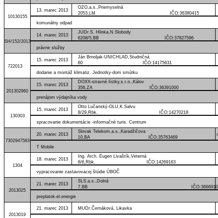
OZO,a.s.,Priemyselná
13. marec 2013
2053,LM IČO:36380415
10130155
komunálny odpad
JUDr.S. Hlinka,N.Slobody
14. marec 2013
6208/5,BB IČO:37827596
SH/152/2013
právne služby
Ján Brnoljak-UNICHLAD,Studničná
15. marec 2013
60 IČO:14175631
722013
dodanie a montáž klimatiz. Jednotky-dom smútku
DOXX-stravné lístky,s.r.o.,Kálov
15. marec 2013
356,ZA IČO:36391000
201302960
prenájom výdajníka vody
Otto Lučanský-OLU,K.Salvu
15. marec 2013
8/29,Rbk. IČO:14270218
130303
spracovanie dokumentácie -informačné turis. Centrum
Slovak Telekom,a.s.,Karadžičova
20. marec 2013
10,BA IČO:35763469
7302947583
T Mobile
Ing. Arch. Eugen Livaštík,Veterná
18. marec 2013
6/6,Rbk. IČO:14269163
1304
vypracovanie zastavovacej štúdie ÚBOČ
SLS,a.s.,Dolná
21. marec 2013
7,BB IČO:3666910
2013025
preplatok-el.energie
21. marec 2013
MUDr.Černáková, Likavka
2013019