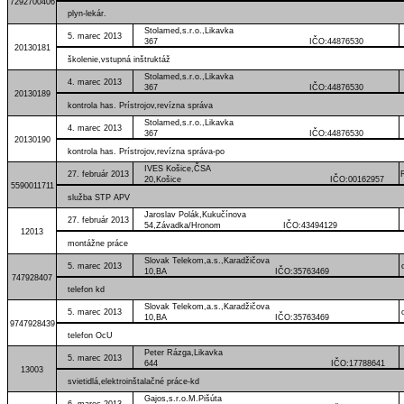
7292700406
plyn-lekár.
Stolamed,s.r.o.,Likavka
5. marec 2013
367 IČO:44876530
20130181
školenie,vstupná inštruktáž
Stolamed,s.r.o.,Likavka
4. marec 2013
367 IČO:44876530
20130189
kontrola has. Prístrojov,revízna správa
Stolamed,s.r.o.,Likavka
4. marec 2013
367 IČO:44876530
20130190
kontrola has. Prístrojov,revízna správa-po
IVES Košice,ČSA
27. február 2013
20,Košice IČO:00162957
5590011711
služba STP APV
Jaroslav Polák,Kukučínova
27. február 2013
54,Závadka/Hronom IČO:43494129
12013
montážne práce
Slovak Telekom,a.s.,Karadžičova
5. marec 2013
10,BA IČO:35763469
747928407
telefon kd
Slovak Telekom,a.s.,Karadžičova
5. marec 2013
10,BA IČO:35763469
9747928439
telefon OcU
Peter Rázga,Likavka
5. marec 2013
644 IČO:17788641
13003
svietidlá,elektroinštalačné práce-kd
Gajos,s.r.o.M.Pišúta
6. marec 2013