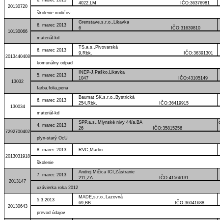
4022,LM IČO:36376981
20130720
školenie vodičov
Grenstave.s.r.o.,Likavka
6. marec 2013
6 IČO:31639810
10130066
materiál-kd
TS,a.s.,Pivovarská
6. marec 2013
9,Rbk. IČO:36391301
2013440408
komunálny odpad
INEP-J.Paško,Likavka
5. marec 2013
1047 IČO:43105149
13032
farba,folia,pena
Baumat SK,s.r.o.,Bystrická
6. marec 2013
254,Rbk. IČO:36419915
130034
materiál-kd
SPP,a.s.,Mlynské nivy 44/a,BA
4. marec 2013
26 IČO:35815256
7292700402
plyn-starý OcU
8. marec 2013
RVC,Martin IČO:319
2013031918
školenie
Andrej Mičica ICI,Zástranie
7. marec 2013
211,ZA IČO:41566131
2013147
uzávierka roka 2012
MADE,s.r.o.,Lazovná
5.3.2013
69,BB IČO:36041688
20130643
prevod údajov