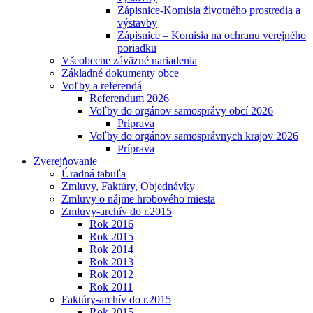
Zápisnice-Komisia životného prostredia a
výstavby
Zápisnice – Komisia na ochranu verejného
poriadku
Všeobecne záväzné nariadenia
Základné dokumenty obce
Voľby a referendá
Referendum 2026
Voľby do orgánov samosprávy obcí 2026
Príprava
Voľby do orgánov samosprávnych krajov 2026
Príprava
Zverejňovanie
Úradná tabuľa
Zmluvy, Faktúry, Objednávky
Zmluvy o nájme hrobového miesta
Zmluvy-archív do r.2015
Rok 2016
Rok 2015
Rok 2014
Rok 2013
Rok 2012
Rok 2011
Faktúry-archív do r.2015
Rok 2015