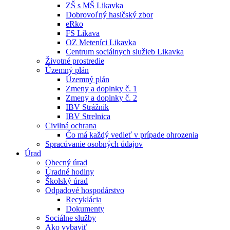
ZŠ s MŠ Likavka
Dobrovoľný hasičský zbor
eRko
FS Likava
OZ Meteníci Likavka
Centrum sociálnych služieb Likavka
Životné prostredie
Územný plán
Územný plán
Zmeny a doplnky č. 1
Zmeny a doplnky č. 2
IBV Strážnik
IBV Strelnica
Civilná ochrana
Čo má každý vedieť v prípade ohrozenia
Spracúvanie osobných údajov
Úrad
Obecný úrad
Úradné hodiny
Školský úrad
Odpadové hospodárstvo
Recyklácia
Dokumenty
Sociálne služby
Ako vybaviť