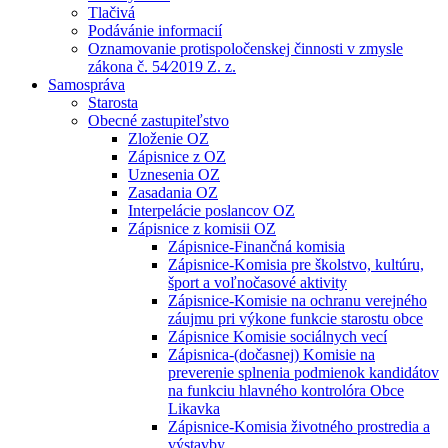
Tlačivá
Podávánie informacií
Oznamovanie protispoločenskej činnosti v zmysle
zákona č. 54⁄2019 Z. z.
Samospráva
Starosta
Obecné zastupiteľstvo
Zloženie OZ
Zápisnice z OZ
Uznesenia OZ
Zasadania OZ
Interpelácie poslancov OZ
Zápisnice z komisii OZ
Zápisnice-Finančná komisia
Zápisnice-Komisia pre školstvo, kultúru,
šport a voľnočasové aktivity
Zápisnice-Komisie na ochranu verejného
záujmu pri výkone funkcie starostu obce
Zápisnice Komisie sociálnych vecí
Zápisnica-(dočasnej) Komisie na
preverenie splnenia podmienok kandidátov
na funkciu hlavného kontrolóra Obce
Likavka
Zápisnice-Komisia životného prostredia a
výstavby