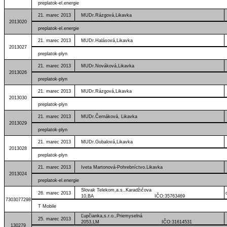
preplatok-el.energie
21. marec 2013
MUDr.Rázgová,Likavka IČO:42
2013020
preplatok-el.energie
21. marec 2013
MUDr.Halásová,Likavka
2013027
preplatok-plyn
21. marec 2013
MUDr.Nováková,Likavka
2013026
preplatok-plyn
21. marec 2013
MUDr.Rázgová,Likavka IČO:42
2013030
preplatok-plyn
21. marec 2013
MUDr.Černáková, Likavka
2013029
preplatok-plyn
21. marec 2013
MUDr.Gubalová,Likavka
2013028
preplatok-plyn
21. marec 2013
Iveta Martonová-Pohrebníctvo.Likavka
2013024
preplatok-el.energie
Slovak Telekom,a.s.,Karadžičova
26. marec 2013
10,BA IČO:35763469
7303077298
T Mobile
Ľupčianka,s.r.o.,Priemyselná
25. marec 2013
2053,LM IČO:31614531
130279