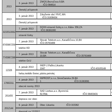
ZMOS,Bezručova 9,BA
3. január 2013
IČO:584614
2013
členský príspevok
Združenie obcí RVC,MA
3. január 2013
IČO:31938434
2013
členský príspevok
DOXX-stravné lístky,s.r.o.,Kálov 356,ZA
7. január 2013
IČO:36391000
3233510062
stravné lístky
Slovak Telekom,a.s.,Karadžičova 10,BA
7. január 2013
IČO:35763469
8745967259
telefon KD
Slovak Telekom,a.s.,Karadžičova
7. január 2013
10,BA IČO:35763469
7745967298
telefon OcU
INEP-J.Paško,Likavka
4. január 2013
1047 IČO:43105149
12328
farba,riedidlo štetec,páska,petrolej
INPROST,s.r.o.,Smrečianska 29,BA
4. január 2013
1 IČO:31363091
17663311
obecné noviny 2013
SAD Liorbus,a.s.,Bystrická
7. január 2013
62,Rbk. IČO:36403431
201455
doprava cez obec
9. január 2013
Obec Likavka IČO:315362
2012144
dovozné za 12/2012