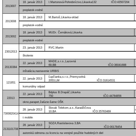
18. január 2013
I.Martonová-Pohrebníctvo,Likavka132 IČO:43507204
2013007
preplatok-vodné
18. január 2013
M.Bartoš,Likavka-sklad
2013008
preplatok-vodné
18. január 2013
MUDr. Černáková,Likavka
2013002
preplatok-vodné
23. január 2013
RVC,Martin IČO:319
23012013
školenie
MADE,s.r.o.,Lazovná
22. január 2013
69,BB IČO:36041688
20130384
inštalácia,nastavenie URBIS
Ľupčianka,s.r.o.,Priemyselná
22. január 2013
2053,LM IČO:31614531
121951
komunálny odpad
Bdplus B.Drapáč,Likavka
22. január 2013
750 IČO.44784856
22013
okno,parapet,žalúzie-šatne OŠK
Slovak Telekom,a.s.,Karadžičova
28. január 2013
10,BA IČO:35763469
7300820414
t mobile
SOZA,Rastislavova 3,BA
28. január 2013
2 IČO:00178454
2131101708
autorská odmena za licenciu na verejné použitie hudobných diel