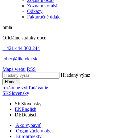
Zoznam osôb
Zoznam komisií
Odkazy
Fakturačné údaje
hmla
Oficiálne stránky obce
+421 444 300 244
obec@likavka.sk
Mapa webu
RSS
Hľadaný výraz
Hľadať
rozšírené vyhľadávanie
SK
Slovensky
SK
Slovensky
EN
English
DE
Deutsch
Ako vybaviť
Organizácie v obci
Europrojekty