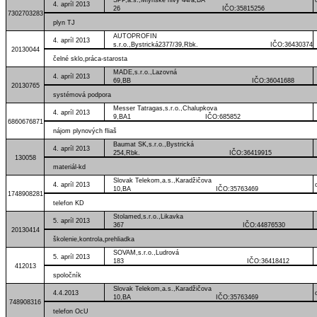
4. apríl 2013
26 IČO:35815256
7302703283
plyn TJ
AUTOPROFIN
4. apríl 2013
s.r.o.,Bystrická2377/39,Rbk. IČO:36430374
20130044
čelné sklo,práca-starosta
MADE,s.r.o.,Lazovná
4. apríl 2013
69,BB IČO:36041688
20130765
systémová podpora
Messer Tatragas,s.r.o.,Chalupkova
4. apríl 2013
9,BA1 IČO:685852
6860676871
nájom plynových fliaš
Baumat SK,s.r.o.,Bystrická
4. apríl 2013
254,Rbk. IČO:36419915
130058
materiál-kd
Slovak Telekom,a.s.,Karadžičova
4. apríl 2013
10,BA IČO:35763469
1748908281
telefon KD
Stolamed,s.r.o.,Likavka
5. apríl 2013
367 IČO:44876530
20130414
školenie,kontrola,prehliadka
SOVAM,s.r.o.,Ludrová
5. apríl 2013
183 IČO:36418412
412013
spoločník
Slovak Telekom,a.s.,Karadžičova
4.4.2013
10,BA IČO:35763469
748908316
telefon OcU