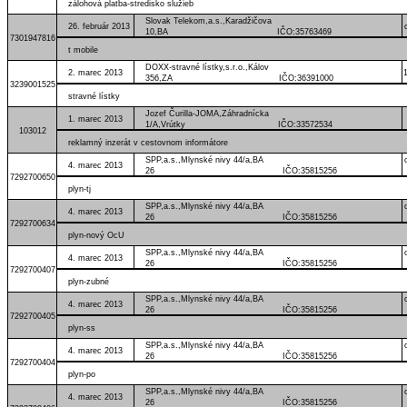
zálohová platba-stredisko služieb
Slovak Telekom,a.s.,Karadžičova
26. február 2013
10,BA IČO:35763469
7301947816
t mobile
DOXX-stravné lístky,s.r.o.,Kálov
2. marec 2013
356,ZA IČO:36391000
3239001525
stravné lístky
Jozef Čurilla-JOMA,Záhradnícka
1. marec 2013
1/A,Vrútky IČO:33572534
103012
reklamný inzerát v cestovnom informátore
SPP,a.s.,Mlynské nivy 44/a,BA
4. marec 2013
26 IČO:35815256
7292700650
plyn-tj
SPP,a.s.,Mlynské nivy 44/a,BA
4. marec 2013
26 IČO:35815256
7292700634
plyn-nový OcU
SPP,a.s.,Mlynské nivy 44/a,BA
4. marec 2013
26 IČO:35815256
7292700407
plyn-zubné
SPP,a.s.,Mlynské nivy 44/a,BA
4. marec 2013
26 IČO:35815256
7292700405
plyn-ss
SPP,a.s.,Mlynské nivy 44/a,BA
4. marec 2013
26 IČO:35815256
7292700404
plyn-po
SPP,a.s.,Mlynské nivy 44/a,BA
4. marec 2013
26 IČO:35815256