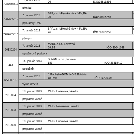
26 IČO:35815256
7287655613
plyn kd
SPP,a.s.,Mlynské nivy 44/a,BA
7. január 2013
26 IČO:35815256
7287655612
plyn starý OcU
SPP,a.s.,Mlynské nivy 44/a,BA
7. január 2013
26 IČO:35815256
7287655614
plyn po
MADE,s.r.o.,Lazovná
7. január 2013
69,BB IČO:36041688
20130224
systémová podpora
SOVAM,s.r.o.,Ludrová
16. január 2013
183 IČO:36418412
413
spoločník
J.Pochyba-DOMINO,E.Bohúňa
7. január 2013
48.Rbk. IČO:14270331
12VF00157
výrub drevín
18. január 2013
MUDr.Halásová,Likavka
2013004
preplatok-vodné
18. január 2013
MUDr.Nováková,Likavka
2013003
preplatok-vodné
18. január 2013
MUDr.Gubalová,Likavka
2013005
preplatok-vodné