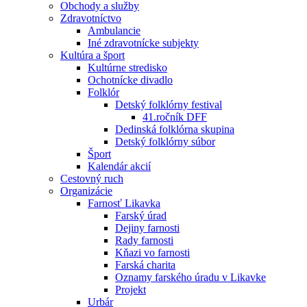
Obchody a služby
Zdravotníctvo
Ambulancie
Iné zdravotnícke subjekty
Kultúra a šport
Kultúrne stredisko
Ochotnícke divadlo
Folklór
Detský folklórny festival
41.ročník DFF
Dedinská folklórna skupina
Detský folklórny súbor
Šport
Kalendár akcií
Cestovný ruch
Organizácie
Farnosť Likavka
Farský úrad
Dejiny farnosti
Rady farnosti
Kňazi vo farnosti
Farská charita
Oznamy farského úradu v Likavke
Projekt
Urbár