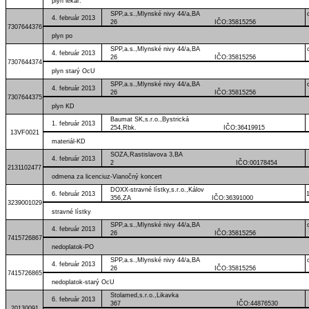
plyn lekár.
SPP,a.s.,Mlynské nivy 44/a,BA
4. február 2013
26 IČO:35815256
7307644376
plyn po
SPP,a.s.,Mlynské nivy 44/a,BA
4. február 2013
26 IČO:35815256
7307644374
plyn starý OcU
SPP,a.s.,Mlynské nivy 44/a,BA
4. február 2013
26 IČO:35815256
7307644375
plyn KD
Baumat SK,s.r.o.,Bystrická
1. február 2013
254,Rbk. IČO:36419915
13VF0021
materiál-KD
SOZA,Rastislavova 3,BA
4. február 2013
2 IČO:00178454
2131102477
odmena za licenciuz-Vianočný koncert
DOXX-stravné lístky,s.r.o.,Kálov
6. február 2013
356,ZA IČO:36391000
3239001029
stravné lístky
SPP,a.s.,Mlynské nivy 44/a,BA
4. február 2013
26 IČO:35815256
7415726867
nedoplatok-PO
SPP,a.s.,Mlynské nivy 44/a,BA
4. február 2013
26 IČO:35815256
7415726865
nedoplatok-starý OcU
Stolamed,s.r.o.,Likavka
6. február 2013
367 IČO:44876530
20130091