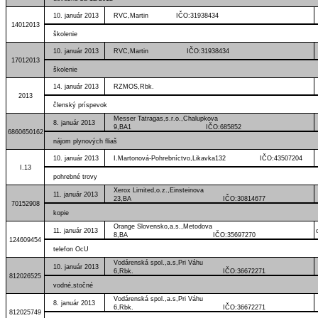
10. január 2013
RVC,Martin IČO:31938434
14012013
školenie
10. január 2013
RVC,Martin IČO:31938434
17012013
školenie
14. január 2013
RZMOS,Rbk
2013
členský príspevok
Messer Tatragas,s.r.o.,Chalupkova
8. január 2013
9,BA1 IČO:685852
6860650162
nájom plynových fliaš
10. január 2013
I.Martonová-Pohrebníctvo,Likavka132 IČO:43507204
I.13
pohrebné trovy
Xerox Limited,o.z.,Einsteinova
11. január 2013
23,BA IČO:30814677
70152908
kopie
Orange Slovensko,a.s.,Metodova
11. január 2013
8,BA IČO:35697270
124609454
telefon OcU
Vodárenská spol.,a.s,Pri Váhu
10. január 2013
6,Rbk. IČO:36672271
812026525
vodné,stočné
Vodárenská spol.,a.s,Pri Váhu
8. január 2013
6,Rbk. IČO:36672271
812025749