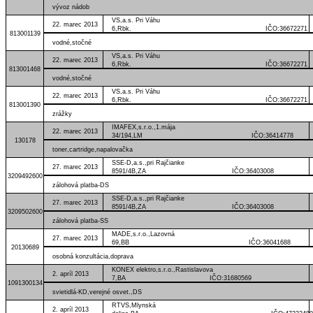
vývoz nádob
VS,a.s. Pri Váhu
22. marec 2013
6,Rbk. IČO:36672271
813001139
vodné,stočné
VS,a.s. Pri Váhu
22. marec 2013
6,Rbk. IČO:36672271
813001468
vodné,stočné
VS,a.s. Pri Váhu
22. marec 2013
6,Rbk. IČO:36672271
813001390
zrážky
IMAFEX,s.r.o.,1.mája
22. marec 2013
34/194,LM IČO:36414778
130178
toner,cartridge,napalovačka
SSE-D,a.s.,pri Rajčianke
27. marec 2013
8591/4B,ZA IČO:36403008
3209492600
zálohová platba-DS
SSE-D,a.s.,pri Rajčianke
27. marec 2013
8591/4B,ZA IČO:36403008
3209502600
zálohová platba-SS
MADE,s.r.o.,Lazovná
27. marec 2013
69,BB IČO:36041688
20130689
osobná konzultácia,doprava
KONEX elektro,s.r.o.,Rastislavova
2. apríl 2013
7,BA IČO:31680569
1091300134
svietidlá-KD,verejné osvet.,DS
RTVS,Mlynská
2. apríl 2013