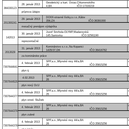
Geodetický a kart. Ústav,Chlumenského
28. január 2013
4,BA IČO:17316219
384330123
príprsva údajov
DOXX-stravné lístky,s.r.o.,Kálov
29. január 2013
356,ZA IČO:36391000
201300241
mesačný prenájom výdajníka
Jozef Smrhola-OLYMP,Madarovská
30. január 2013
145,Santovka IČO:32581190
142013
reprezentačné
Kominárstvo s.r.o.,Na Kopanici
31. január 2013
1435/37,DK IČO:36416762
2013029
za kominárske práce
SPP,a.s.,Mlynské nivy 44/a,BA
4. február 2013
26 IČO:35815256
7307644641
plyn tj
SPP,a.s.,Mlynské nivy 44/a,BA
4.02.2013
26 IČO:35815256
7307644626
plyn nový OcU
SPP,a.s.,Mlynské nivy 44/a,BA
4. február 2013
26 IČO:35815256
7307644377
plyn stred. Služieb
SPP,a.s.,Mlynské nivy 44/a,BA
4. február 2013
26 IČO:35815256
7307644379
plyn zubné
SPP,a.s.,Mlynské nivy 44/a,BA
4. február 2013
26 IČO:35815256
7307644378