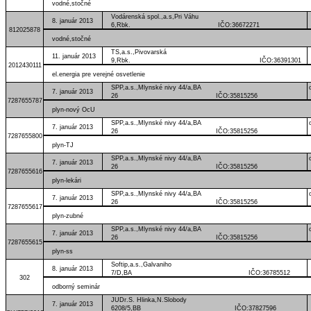
vodné,stočné
Vodárenská spol.,a.s,Pri Váhu
8. január 2013
6,Rbk. IČO:36672271
812025878
vodné,stočné
TS,a.s.,Pivovarská
11. január 2013
9,Rbk. IČO:36391301
2012430111
el.energia pre verejné osvetlenie
SPP,a.s.,Mlynské nivy 44/a,BA
7. január 2013
26 IČO:35815256
7287655787
plyn-nový OcU
SPP,a.s.,Mlynské nivy 44/a,BA
7. január 2013
26 IČO:35815256
7287655800
plyn-TJ
SPP,a.s.,Mlynské nivy 44/a,BA
7. január 2013
26 IČO:35815256
7287655616
plyn-lekári
SPP,a.s.,Mlynské nivy 44/a,BA
7. január 2013
26 IČO:35815256
7287655617
plyn-zubné
SPP,a.s.,Mlynské nivy 44/a,BA
7. január 2013
26 IČO:35815256
7287655615
plyn-ss
Softip,a.s.,Galvaniho
8. január 2013
7/D,BA IČO:36785512
302
odborný seminár
JUDr.S. Hlinka,N.Slobody
7. január 2013
6208/5,BB IČO:37827596