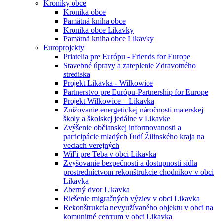
Kroniky obce
Kronika obce
Pamätná kniha obce
Kronika obce Likavky
Pamätná kniha obce Likavky
Europrojekty
Priatelia pre Európu - Friends for Europe
Stavebné úpravy a zateplenie Zdravotného
strediska
Projekt Likavka - Wilkowice
Partnerstvo pre Európu-Partnership for Europe
Projekt Wilkowice – Likavka
Znižovanie energetickej náročnosti materskej
školy a školskej jedálne v Likavke
Zvýšenie občianskej informovanosti a
participácie mladých ľudí Žilinského kraja na
veciach verejných
WiFi pre Teba v obci Likavka
Zvyšovanie bezpečnosti a dostupnosti sídla
prostredníctvom rekonštrukcie chodníkov v obci
Likavka
Zberný dvor Likavka
Riešenie migračných výziev v obci Likavka
Rekonštrukcia nevyužívaného objektu v obci na
komunitné centrum v obci Likavka