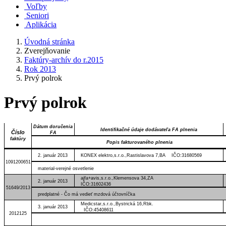
Voľby
Seniori
Aplikácia
Úvodná stránka
Zverejňovanie
Faktúry-archív do r.2015
Rok 2013
Prvý polrok
Prvý polrok
Dátum doručenia
Identifikačné údaje dodávateľa FA plnenia
Číslo
FA
faktúry
Popis fakturovaného plnenia
2. január 2013
KONEX elektro,s.r.o.,Rastislavova 7,BA IČO:31680569
1091200651
material-verejné osvetlenie
ajfa+avis,s.r.o.,Klemensova 34,ZA
2. január 2013
IČO:31602436
51649/2013
predplatné - Čo má vedieť mzdová účtovníčka
Medicstar,s.r.o.,Bystrická 16,Rbk.
3. január 2013
IČO:45408611
2012125