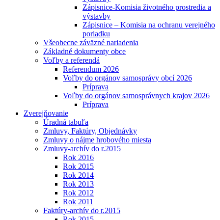
Zápisnice-Komisia životného prostredia a
výstavby
Zápisnice – Komisia na ochranu verejného
poriadku
Všeobecne záväzné nariadenia
Základné dokumenty obce
Voľby a referendá
Referendum 2026
Voľby do orgánov samosprávy obcí 2026
Príprava
Voľby do orgánov samosprávnych krajov 2026
Príprava
Zverejňovanie
Úradná tabuľa
Zmluvy, Faktúry, Objednávky
Zmluvy o nájme hrobového miesta
Zmluvy-archív do r.2015
Rok 2016
Rok 2015
Rok 2014
Rok 2013
Rok 2012
Rok 2011
Faktúry-archív do r.2015
Rok 2015