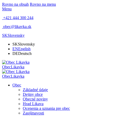
Rovno na obsah
Rovno na menu
Menu
+421 444 300 244
obec@likavka.sk
SK
Slovensky
SK
Slovensky
EN
English
DE
Deutsch
Obec
Likavka
Obec
Likavka
Obec
Základné údaje
Dejiny obce
Obecné noviny
Hrad Likava
Ocenenia a uznania pre obec
Zaujímavosti