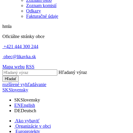
Zoznam osôb
Zoznam komisií
Odkazy
Fakturačné údaje
hmla
Oficiálne stránky obce
+421 444 300 244
obec@likavka.sk
Mapa webu
RSS
Hľadaný výraz
Hľadať
rozšírené vyhľadávanie
SK
Slovensky
SK
Slovensky
EN
English
DE
Deutsch
Ako vybaviť
Organizácie v obci
Europrojekty