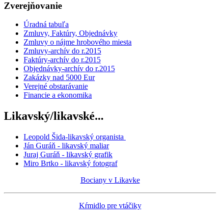
Zverejňovanie
Úradná tabuľa
Zmluvy, Faktúry, Objednávky
Zmluvy o nájme hrobového miesta
Zmluvy-archív do r.2015
Faktúry-archív do r.2015
Objednávky-archív do r.2015
Zakázky nad 5000 Eur
Verejné obstarávanie
Financie a ekonomika
Likavský/likavské...
Leopold Šida-likavský organista
Ján Guráň - likavský maliar
Juraj Guráň - likavský grafik
Miro Brtko - likavský fotograf
Bociany v Likavke
Kŕmidlo pre vtáčiky