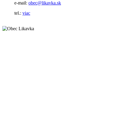
e-mail:
obec@likavka.sk
tel.:
viac