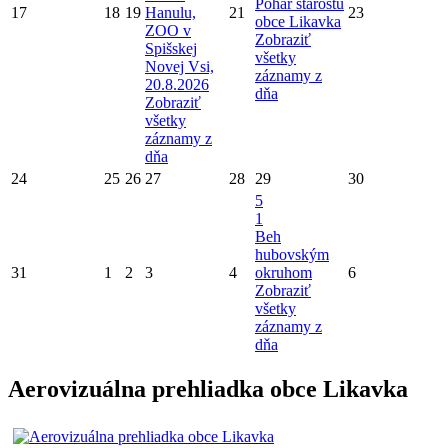
Pohár starostu
17
18
19
Hanulu,
21
23
obce Likavka
ZOO v
Zobraziť
Spišskej
všetky
Novej Vsi,
záznamy z
20.8.2026
dňa
Zobraziť
všetky
záznamy z
dňa
24
25
26
27
28
29
30
5
1
Beh
hubovským
31
1
2
3
4
okruhom
6
Zobraziť
všetky
záznamy z
dňa
Aerovizuálna prehliadka obce Likavka