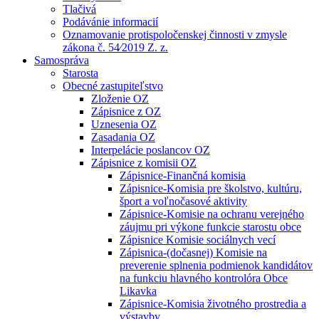
Tlačivá
Podávánie informacií
Oznamovanie protispoločenskej činnosti v zmysle
zákona č. 54⁄2019 Z. z.
Samospráva
Starosta
Obecné zastupiteľstvo
Zloženie OZ
Zápisnice z OZ
Uznesenia OZ
Zasadania OZ
Interpelácie poslancov OZ
Zápisnice z komisii OZ
Zápisnice-Finančná komisia
Zápisnice-Komisia pre školstvo, kultúru,
šport a voľnočasové aktivity
Zápisnice-Komisie na ochranu verejného
záujmu pri výkone funkcie starostu obce
Zápisnice Komisie sociálnych vecí
Zápisnica-(dočasnej) Komisie na
preverenie splnenia podmienok kandidátov
na funkciu hlavného kontrolóra Obce
Likavka
Zápisnice-Komisia životného prostredia a
výstavby