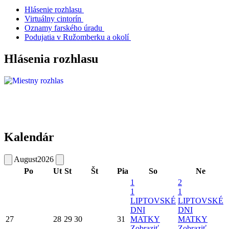
Hlásenie rozhlasu
Virtuálny cintorín
Oznamy farského úradu
Podujatia v Ružomberku a okolí
Hlásenia rozhlasu
Kalendár
August
2026
Po
Ut
St
Št
Pia
So
Ne
1
2
1
1
LIPTOVSKÉ
LIPTOVSKÉ
DNI
DNI
27
28
29
30
31
MATKY
MATKY
Zobraziť
Zobraziť