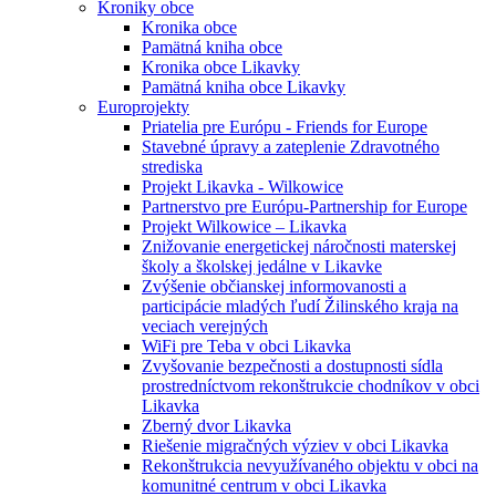
Kroniky obce
Kronika obce
Pamätná kniha obce
Kronika obce Likavky
Pamätná kniha obce Likavky
Europrojekty
Priatelia pre Európu - Friends for Europe
Stavebné úpravy a zateplenie Zdravotného
strediska
Projekt Likavka - Wilkowice
Partnerstvo pre Európu-Partnership for Europe
Projekt Wilkowice – Likavka
Znižovanie energetickej náročnosti materskej
školy a školskej jedálne v Likavke
Zvýšenie občianskej informovanosti a
participácie mladých ľudí Žilinského kraja na
veciach verejných
WiFi pre Teba v obci Likavka
Zvyšovanie bezpečnosti a dostupnosti sídla
prostredníctvom rekonštrukcie chodníkov v obci
Likavka
Zberný dvor Likavka
Riešenie migračných výziev v obci Likavka
Rekonštrukcia nevyužívaného objektu v obci na
komunitné centrum v obci Likavka