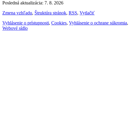
Posledná aktualizácia: 7. 8. 2026
Zmena vzhľadu
,
Štruktúra stránok
,
RSS
,
Vytlačiť
Vyhlásenie o prístupnosti
,
Cookies
,
Vyhlásenie o ochrane súkromia
,
Webové sídlo