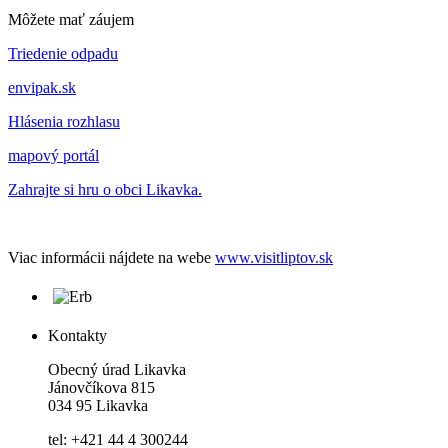
Môžete mať záujem
Triedenie odpadu
envipak.sk
Hlásenia rozhlasu
mapový portál
Zahrajte si hru o obci Likavka.
Viac informácii nájdete na webe
www.visitliptov.sk
Kontakty
Obecný úrad Likavka
Jánovčíkova 815
034 95 Likavka
tel: +421 44 4 300244