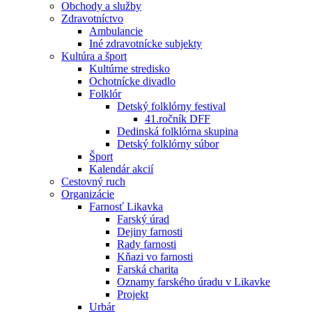
Obchody a služby
Zdravotníctvo
Ambulancie
Iné zdravotnícke subjekty
Kultúra a šport
Kultúrne stredisko
Ochotnícke divadlo
Folklór
Detský folklórny festival
41.ročník DFF
Dedinská folklórna skupina
Detský folklórny súbor
Šport
Kalendár akcií
Cestovný ruch
Organizácie
Farnosť Likavka
Farský úrad
Dejiny farnosti
Rady farnosti
Kňazi vo farnosti
Farská charita
Oznamy farského úradu v Likavke
Projekt
Urbár