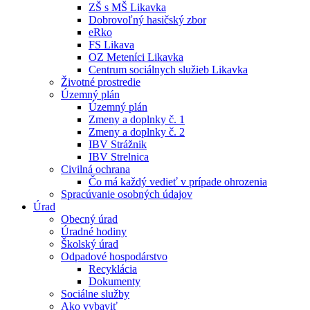
ZŠ s MŠ Likavka
Dobrovoľný hasičský zbor
eRko
FS Likava
OZ Meteníci Likavka
Centrum sociálnych služieb Likavka
Životné prostredie
Územný plán
Územný plán
Zmeny a doplnky č. 1
Zmeny a doplnky č. 2
IBV Strážnik
IBV Strelnica
Civilná ochrana
Čo má každý vedieť v prípade ohrozenia
Spracúvanie osobných údajov
Úrad
Obecný úrad
Úradné hodiny
Školský úrad
Odpadové hospodárstvo
Recyklácia
Dokumenty
Sociálne služby
Ako vybaviť