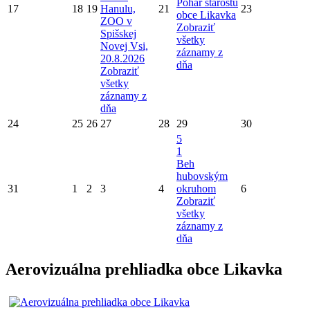
Pohár starostu
17
18
19
Hanulu,
21
23
obce Likavka
ZOO v
Zobraziť
Spišskej
všetky
Novej Vsi,
záznamy z
20.8.2026
dňa
Zobraziť
všetky
záznamy z
dňa
24
25
26
27
28
29
30
5
1
Beh
hubovským
31
1
2
3
4
okruhom
6
Zobraziť
všetky
záznamy z
dňa
Aerovizuálna prehliadka obce Likavka