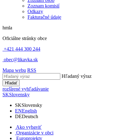
Zoznam osôb
Zoznam komisií
Odkazy
Fakturačné údaje
hmla
Oficiálne stránky obce
+421 444 300 244
obec@likavka.sk
Mapa webu
RSS
Hľadaný výraz
Hľadať
rozšírené vyhľadávanie
SK
Slovensky
SK
Slovensky
EN
English
DE
Deutsch
Ako vybaviť
Organizácie v obci
Europrojekty