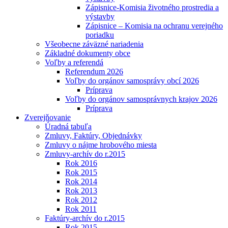
Zápisnice-Komisia životného prostredia a
výstavby
Zápisnice – Komisia na ochranu verejného
poriadku
Všeobecne záväzné nariadenia
Základné dokumenty obce
Voľby a referendá
Referendum 2026
Voľby do orgánov samosprávy obcí 2026
Príprava
Voľby do orgánov samosprávnych krajov 2026
Príprava
Zverejňovanie
Úradná tabuľa
Zmluvy, Faktúry, Objednávky
Zmluvy o nájme hrobového miesta
Zmluvy-archív do r.2015
Rok 2016
Rok 2015
Rok 2014
Rok 2013
Rok 2012
Rok 2011
Faktúry-archív do r.2015
Rok 2015