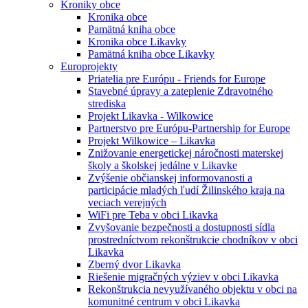
Kroniky obce
Kronika obce
Pamätná kniha obce
Kronika obce Likavky
Pamätná kniha obce Likavky
Europrojekty
Priatelia pre Európu - Friends for Europe
Stavebné úpravy a zateplenie Zdravotného
strediska
Projekt Likavka - Wilkowice
Partnerstvo pre Európu-Partnership for Europe
Projekt Wilkowice – Likavka
Znižovanie energetickej náročnosti materskej
školy a školskej jedálne v Likavke
Zvýšenie občianskej informovanosti a
participácie mladých ľudí Žilinského kraja na
veciach verejných
WiFi pre Teba v obci Likavka
Zvyšovanie bezpečnosti a dostupnosti sídla
prostredníctvom rekonštrukcie chodníkov v obci
Likavka
Zberný dvor Likavka
Riešenie migračných výziev v obci Likavka
Rekonštrukcia nevyužívaného objektu v obci na
komunitné centrum v obci Likavka