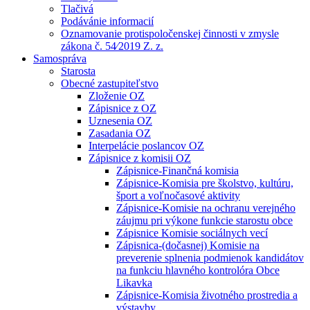
Tlačivá
Podávánie informacií
Oznamovanie protispoločenskej činnosti v zmysle
zákona č. 54⁄2019 Z. z.
Samospráva
Starosta
Obecné zastupiteľstvo
Zloženie OZ
Zápisnice z OZ
Uznesenia OZ
Zasadania OZ
Interpelácie poslancov OZ
Zápisnice z komisii OZ
Zápisnice-Finančná komisia
Zápisnice-Komisia pre školstvo, kultúru,
šport a voľnočasové aktivity
Zápisnice-Komisie na ochranu verejného
záujmu pri výkone funkcie starostu obce
Zápisnice Komisie sociálnych vecí
Zápisnica-(dočasnej) Komisie na
preverenie splnenia podmienok kandidátov
na funkciu hlavného kontrolóra Obce
Likavka
Zápisnice-Komisia životného prostredia a
výstavby