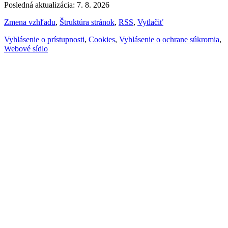
Posledná aktualizácia: 7. 8. 2026
Zmena vzhľadu
,
Štruktúra stránok
,
RSS
,
Vytlačiť
Vyhlásenie o prístupnosti
,
Cookies
,
Vyhlásenie o ochrane súkromia
,
Webové sídlo