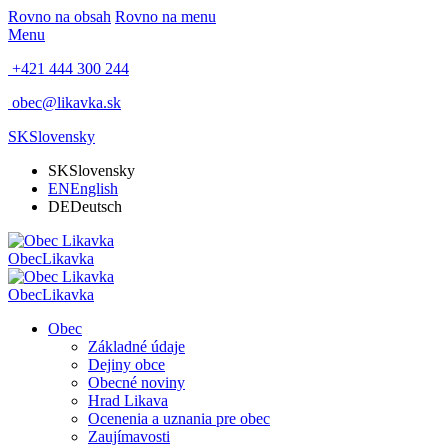
Rovno na obsah
Rovno na menu
Menu
+421 444 300 244
obec@likavka.sk
SK
Slovensky
SK
Slovensky
EN
English
DE
Deutsch
Obec
Likavka
Obec
Likavka
Obec
Základné údaje
Dejiny obce
Obecné noviny
Hrad Likava
Ocenenia a uznania pre obec
Zaujímavosti