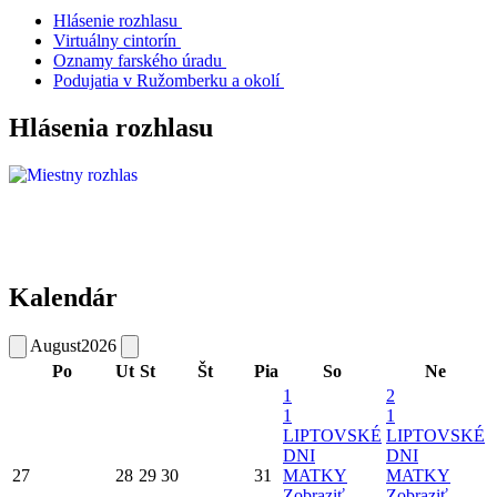
Hlásenie rozhlasu
Virtuálny cintorín
Oznamy farského úradu
Podujatia v Ružomberku a okolí
Hlásenia rozhlasu
Kalendár
August
2026
Po
Ut
St
Št
Pia
So
Ne
1
2
1
1
LIPTOVSKÉ
LIPTOVSKÉ
DNI
DNI
27
28
29
30
31
MATKY
MATKY
Zobraziť
Zobraziť