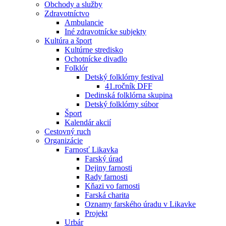
Obchody a služby
Zdravotníctvo
Ambulancie
Iné zdravotnícke subjekty
Kultúra a šport
Kultúrne stredisko
Ochotnícke divadlo
Folklór
Detský folklórny festival
41.ročník DFF
Dedinská folklórna skupina
Detský folklórny súbor
Šport
Kalendár akcií
Cestovný ruch
Organizácie
Farnosť Likavka
Farský úrad
Dejiny farnosti
Rady farnosti
Kňazi vo farnosti
Farská charita
Oznamy farského úradu v Likavke
Projekt
Urbár