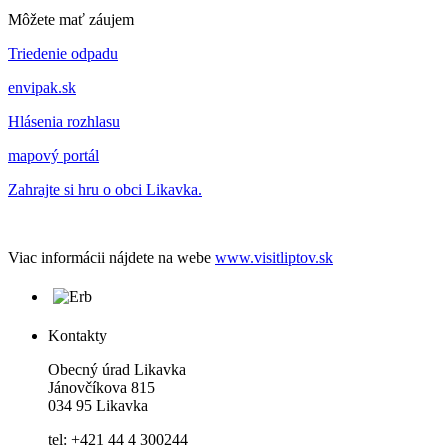
Môžete mať záujem
Triedenie odpadu
envipak.sk
Hlásenia rozhlasu
mapový portál
Zahrajte si hru o obci Likavka.
Viac informácii nájdete na webe
www.visitliptov.sk
Kontakty
Obecný úrad Likavka
Jánovčíkova 815
034 95 Likavka
tel: +421 44 4 300244