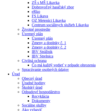
ZŠ s MŠ Likavka
Dobrovoľný hasičský zbor
eRko
FS Likava
OZ Meteníci Likavka
Centrum sociálnych služieb Likavka
Životné prostredie
Územný plán
Územný plán
Zmeny a doplnky č. 1
Zmeny a doplnky č. 2
IBV Strážnik
IBV Strelnica
Civilná ochrana
Čo má každý vedieť v prípade ohrozenia
Spracúvanie osobných údajov
Úrad
Obecný úrad
Úradné hodiny
Školský úrad
Odpadové hospodárstvo
Recyklácia
Dokumenty
Sociálne služby
Ako vybaviť