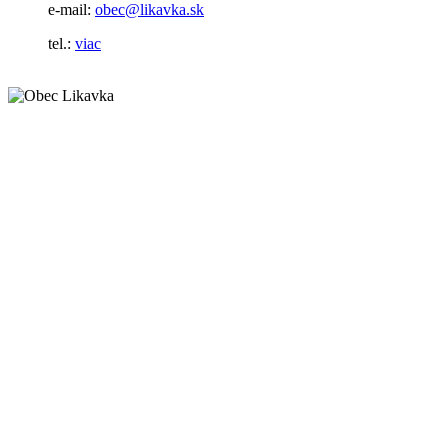
e-mail:
obec@likavka.sk
tel.:
viac