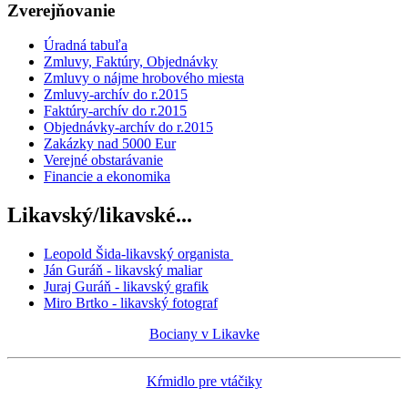
Zverejňovanie
Úradná tabuľa
Zmluvy, Faktúry, Objednávky
Zmluvy o nájme hrobového miesta
Zmluvy-archív do r.2015
Faktúry-archív do r.2015
Objednávky-archív do r.2015
Zakázky nad 5000 Eur
Verejné obstarávanie
Financie a ekonomika
Likavský/likavské...
Leopold Šida-likavský organista
Ján Guráň - likavský maliar
Juraj Guráň - likavský grafik
Miro Brtko - likavský fotograf
Bociany v Likavke
Kŕmidlo pre vtáčiky