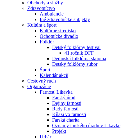
Obchody a služby
Zdravotníctvo
Ambulancie
Iné zdravotnícke subjekty
Kultúra a šport
Kultúrne stredisko
Ochotnícke divadlo
Folklór
Detský folklórny festival
41.ročník DFF
Dedinská folklórna skupina
Detský folklórny súbor
Šport
Kalendár akcií
Cestovný ruch
Organizácie
Farnosť Likavka
Farský úrad
Dejiny farnosti
Rady farnosti
Kňazi vo farnosti
Farská charita
Oznamy farského úradu v Likavke
Projekt
Urbár