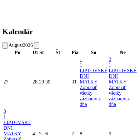
Kalendár
August
2026
Po
Ut
St
Št
Pia
So
Ne
1
2
1
1
LIPTOVSKÉ
LIPTOVSKÉ
DNI
DNI
27
28
29
30
31
MATKY
MATKY
Zobraziť
Zobraziť
všetky
všetky
záznamy z
záznamy z
dňa
dňa
3
1
LIPTOVSKÉ
DNI
MATKY
4
5
6
7
8
9
Zobraziť