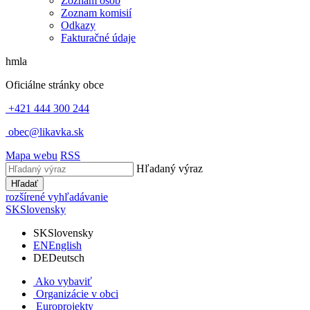
Zoznam osôb
Zoznam komisií
Odkazy
Fakturačné údaje
hmla
Oficiálne stránky obce
+421 444 300 244
obec@likavka.sk
Mapa webu
RSS
Hľadaný výraz
Hľadať
rozšírené vyhľadávanie
SK
Slovensky
SK
Slovensky
EN
English
DE
Deutsch
Ako vybaviť
Organizácie v obci
Europrojekty