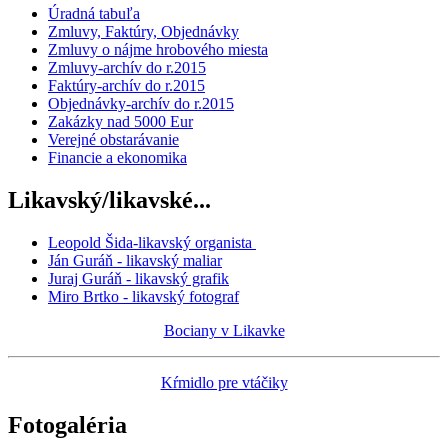
Úradná tabuľa
Zmluvy, Faktúry, Objednávky
Zmluvy o nájme hrobového miesta
Zmluvy-archív do r.2015
Faktúry-archív do r.2015
Objednávky-archív do r.2015
Zakázky nad 5000 Eur
Verejné obstarávanie
Financie a ekonomika
Likavský/likavské...
Leopold Šida-likavský organista
Ján Guráň - likavský maliar
Juraj Guráň - likavský grafik
Miro Brtko - likavský fotograf
Bociany v Likavke
Kŕmidlo pre vtáčiky
Fotogaléria