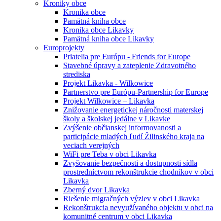
Kroniky obce
Kronika obce
Pamätná kniha obce
Kronika obce Likavky
Pamätná kniha obce Likavky
Europrojekty
Priatelia pre Európu - Friends for Europe
Stavebné úpravy a zateplenie Zdravotného
strediska
Projekt Likavka - Wilkowice
Partnerstvo pre Európu-Partnership for Europe
Projekt Wilkowice – Likavka
Znižovanie energetickej náročnosti materskej
školy a školskej jedálne v Likavke
Zvýšenie občianskej informovanosti a
participácie mladých ľudí Žilinského kraja na
veciach verejných
WiFi pre Teba v obci Likavka
Zvyšovanie bezpečnosti a dostupnosti sídla
prostredníctvom rekonštrukcie chodníkov v obci
Likavka
Zberný dvor Likavka
Riešenie migračných výziev v obci Likavka
Rekonštrukcia nevyužívaného objektu v obci na
komunitné centrum v obci Likavka