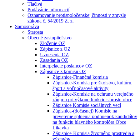
Tlačivá
Podávánie informacií
Oznamovanie protispoločenskej činnosti v zmysle
zákona č. 54⁄2019 Z. z.
Samospráva
Starosta
Obecné zastupiteľstvo
Zloženie OZ
Zápisnice z OZ
Uznesenia OZ
Zasadania OZ
Interpelácie poslancov OZ
Zápisnice z komisii OZ
Zápisnice-Finančná komisia
Zápisnice-Komisia pre školstvo, kultúru,
šport a voľnočasové aktivity
Zápisnice-Komisie na ochranu verejného
záujmu pri výkone funkcie starostu obce
Zápisnice Komisie sociálnych vecí
Zápisnica-(dočasnej) Komisie na
preverenie splnenia podmienok kandidátov
na funkciu hlavného kontrolóra Obce
Likavka
Zápisnice-Komisia životného prostredia a
výstavby