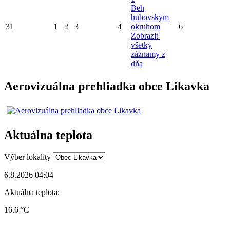
Beh
hubovským
31
1
2
3
4
okruhom
6
Zobraziť
všetky
záznamy z
dňa
Aerovizuálna prehliadka obce Likavka
Aktuálna teplota
Výber lokality
6.8.2026 04:04
Aktuálna teplota:
16.6 °C