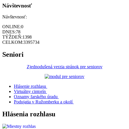
Návštevnosť
Návštevnosť:
ONLINE:
0
DNES:
78
TÝŽDEŇ:
1398
CELKOM:
3395734
Seniori
Zjednodušená verzia stránok pre seniorov
Hlásenie rozhlasu
Virtuálny cintorín
Oznamy farského úradu
Podujatia v Ružomberku a okolí
Hlásenia rozhlasu