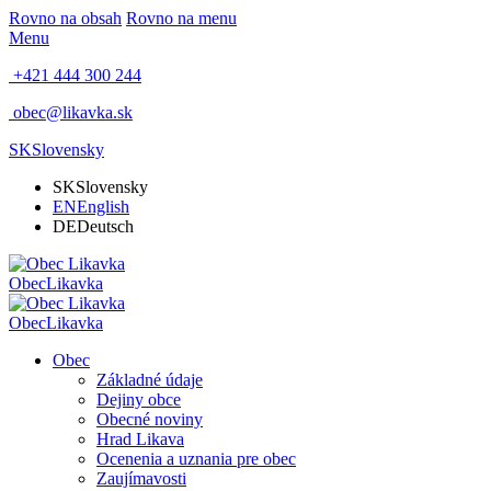
Rovno na obsah
Rovno na menu
Menu
+421 444 300 244
obec@likavka.sk
SK
Slovensky
SK
Slovensky
EN
English
DE
Deutsch
Obec
Likavka
Obec
Likavka
Obec
Základné údaje
Dejiny obce
Obecné noviny
Hrad Likava
Ocenenia a uznania pre obec
Zaujímavosti