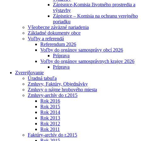
Zápisnice-Komisia životného prostredia a
výstavby
Zápisnice – Komisia na ochranu verejného
poriadku
Všeobecne záväzné nariadenia
Základné dokumenty obce
Voľby a referendá
Referendum 2026
Voľby do orgánov samosprávy obcí 2026
Príprava
Voľby do orgánov samosprávnych krajov 2026
Príprava
Zverejňovanie
Úradná tabuľa
Zmluvy, Faktúry, Objednávky
Zmluvy o nájme hrobového miesta
Zmluvy-archív do r.2015
Rok 2016
Rok 2015
Rok 2014
Rok 2013
Rok 2012
Rok 2011
Faktúry-archív do r.2015
Rok 2015