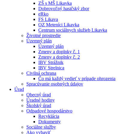
ZŠ s MŠ Likavka
Dobrovoľný hasičský zbor
eRko
FS Likava
OZ Meteníci Likavka
Centrum sociálnych služieb Likavka
Životné prostredie
Územný plán
Územný plán
Zmeny a doplnky č. 1
Zmeny a doplnky č. 2
IBV Strážnik
IBV Strelnica
Civilná ochrana
Čo má každý vedieť v prípade ohrozenia
Spracúvanie osobných údajov
Úrad
Obecný úrad
Úradné hodiny
Školský úrad
Odpadové hospodárstvo
Recyklácia
Dokumenty
Sociálne služby
Ako vybaviť