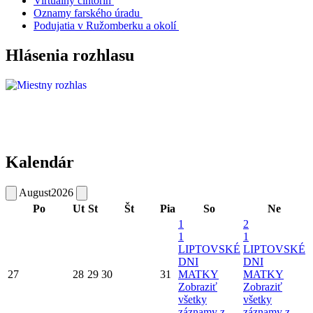
Virtuálny cintorín
Oznamy farského úradu
Podujatia v Ružomberku a okolí
Hlásenia rozhlasu
Kalendár
August
2026
Po
Ut
St
Št
Pia
So
Ne
1
2
1
1
LIPTOVSKÉ
LIPTOVSKÉ
DNI
DNI
27
28
29
30
31
MATKY
MATKY
Zobraziť
Zobraziť
všetky
všetky
záznamy z
záznamy z