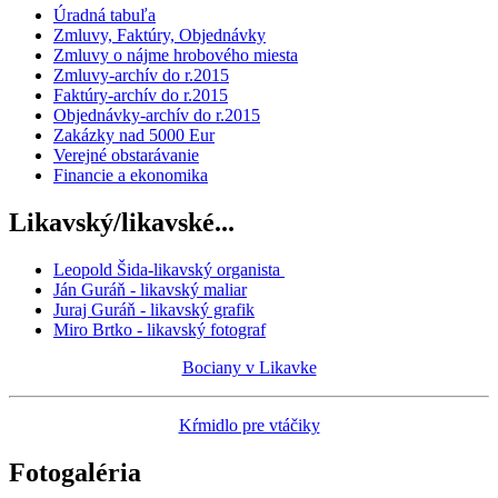
Úradná tabuľa
Zmluvy, Faktúry, Objednávky
Zmluvy o nájme hrobového miesta
Zmluvy-archív do r.2015
Faktúry-archív do r.2015
Objednávky-archív do r.2015
Zakázky nad 5000 Eur
Verejné obstarávanie
Financie a ekonomika
Likavský/likavské...
Leopold Šida-likavský organista
Ján Guráň - likavský maliar
Juraj Guráň - likavský grafik
Miro Brtko - likavský fotograf
Bociany v Likavke
Kŕmidlo pre vtáčiky
Fotogaléria