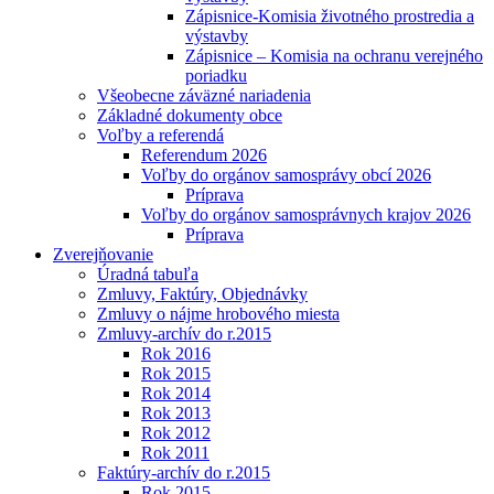
Zápisnice-Komisia životného prostredia a
výstavby
Zápisnice – Komisia na ochranu verejného
poriadku
Všeobecne záväzné nariadenia
Základné dokumenty obce
Voľby a referendá
Referendum 2026
Voľby do orgánov samosprávy obcí 2026
Príprava
Voľby do orgánov samosprávnych krajov 2026
Príprava
Zverejňovanie
Úradná tabuľa
Zmluvy, Faktúry, Objednávky
Zmluvy o nájme hrobového miesta
Zmluvy-archív do r.2015
Rok 2016
Rok 2015
Rok 2014
Rok 2013
Rok 2012
Rok 2011
Faktúry-archív do r.2015
Rok 2015