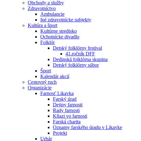
Obchody a služby
Zdravotníctvo
Ambulancie
Iné zdravotnícke subjekty
Kultúra a šport
Kultúrne stredisko
Ochotnícke divadlo
Folklór
Detský folklórny festival
41.ročník DFF
Dedinská folklórna skupina
Detský folklórny súbor
Šport
Kalendár akcií
Cestovný ruch
Organizácie
Farnosť Likavka
Farský úrad
Dejiny farnosti
Rady farnosti
Kňazi vo farnosti
Farská charita
Oznamy farského úradu v Likavke
Projekt
Urbár