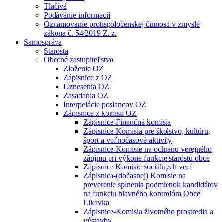
Tlačivá
Podávánie informacií
Oznamovanie protispoločenskej činnosti v zmysle
zákona č. 54⁄2019 Z. z.
Samospráva
Starosta
Obecné zastupiteľstvo
Zloženie OZ
Zápisnice z OZ
Uznesenia OZ
Zasadania OZ
Interpelácie poslancov OZ
Zápisnice z komisii OZ
Zápisnice-Finančná komisia
Zápisnice-Komisia pre školstvo, kultúru,
šport a voľnočasové aktivity
Zápisnice-Komisie na ochranu verejného
záujmu pri výkone funkcie starostu obce
Zápisnice Komisie sociálnych vecí
Zápisnica-(dočasnej) Komisie na
preverenie splnenia podmienok kandidátov
na funkciu hlavného kontrolóra Obce
Likavka
Zápisnice-Komisia životného prostredia a
výstavby