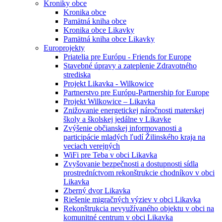
Kroniky obce
Kronika obce
Pamätná kniha obce
Kronika obce Likavky
Pamätná kniha obce Likavky
Europrojekty
Priatelia pre Európu - Friends for Europe
Stavebné úpravy a zateplenie Zdravotného
strediska
Projekt Likavka - Wilkowice
Partnerstvo pre Európu-Partnership for Europe
Projekt Wilkowice – Likavka
Znižovanie energetickej náročnosti materskej
školy a školskej jedálne v Likavke
Zvýšenie občianskej informovanosti a
participácie mladých ľudí Žilinského kraja na
veciach verejných
WiFi pre Teba v obci Likavka
Zvyšovanie bezpečnosti a dostupnosti sídla
prostredníctvom rekonštrukcie chodníkov v obci
Likavka
Zberný dvor Likavka
Riešenie migračných výziev v obci Likavka
Rekonštrukcia nevyužívaného objektu v obci na
komunitné centrum v obci Likavka