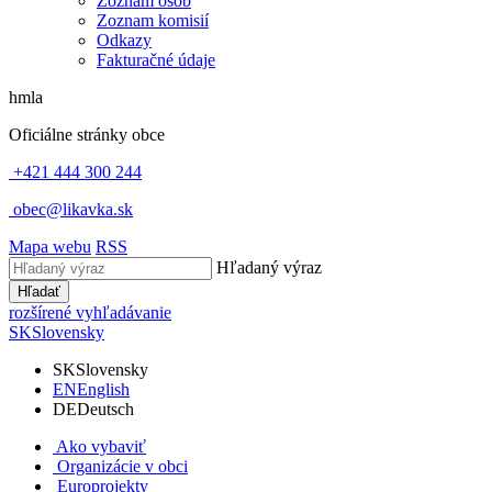
Zoznam osôb
Zoznam komisií
Odkazy
Fakturačné údaje
hmla
Oficiálne stránky obce
+421 444 300 244
obec@likavka.sk
Mapa webu
RSS
Hľadaný výraz
Hľadať
rozšírené vyhľadávanie
SK
Slovensky
SK
Slovensky
EN
English
DE
Deutsch
Ako vybaviť
Organizácie v obci
Europrojekty