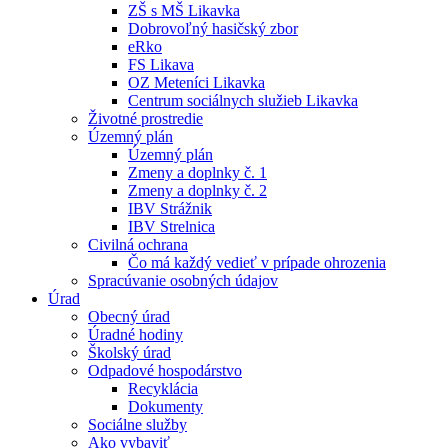
ZŠ s MŠ Likavka
Dobrovoľný hasičský zbor
eRko
FS Likava
OZ Meteníci Likavka
Centrum sociálnych služieb Likavka
Životné prostredie
Územný plán
Územný plán
Zmeny a doplnky č. 1
Zmeny a doplnky č. 2
IBV Strážnik
IBV Strelnica
Civilná ochrana
Čo má každý vedieť v prípade ohrozenia
Spracúvanie osobných údajov
Úrad
Obecný úrad
Úradné hodiny
Školský úrad
Odpadové hospodárstvo
Recyklácia
Dokumenty
Sociálne služby
Ako vybaviť