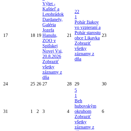
Výlet -
Kaštieľ a
22
Letohrádok
1
Dardanely,
Pohár žiakov
Galéria
vo vzpieraní a
Jozefa
Pohár starostu
17
18
19
Hanulu,
21
23
obce Likavka
ZOO v
Zobraziť
Spišskej
všetky
Novej Vsi,
záznamy z
20.8.2026
dňa
Zobraziť
všetky
záznamy z
dňa
24
25
26
27
28
29
30
5
1
Beh
hubovským
31
1
2
3
4
okruhom
6
Zobraziť
všetky
záznamy z