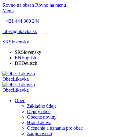
Rovno na obsah
Rovno na menu
Menu
+421 444 300 244
obec@likavka.sk
SK
Slovensky
SK
Slovensky
EN
English
DE
Deutsch
Obec
Likavka
Obec
Likavka
Obec
Základné údaje
Dejiny obce
Obecné noviny
Hrad Likava
Ocenenia a uznania pre obec
Zaujímavosti