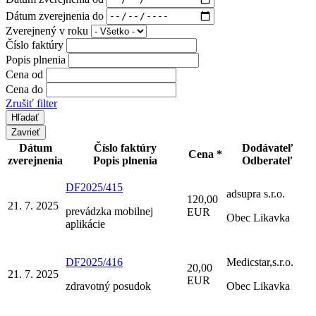
Dátum zverejnenia do
Zverejnený v roku
Číslo faktúry
Popis plnenia
Cena od
Cena do
Zrušiť filter
Zavrieť
Dátum
Číslo faktúry
Dodávateľ
Cena *
zverejnenia
Popis plnenia
Odberateľ
DF2025/415
adsupra s.r.o.
120,00
21. 7. 2025
prevádzka mobilnej
EUR
Obec Likavka
aplikácie
DF2025/416
Medicstar,s.r.o.
20,00
21. 7. 2025
EUR
zdravotný posudok
Obec Likavka