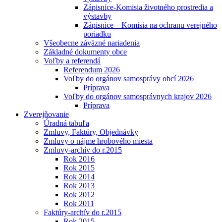
Zápisnice-Komisia životného prostredia a
výstavby
Zápisnice – Komisia na ochranu verejného
poriadku
Všeobecne záväzné nariadenia
Základné dokumenty obce
Voľby a referendá
Referendum 2026
Voľby do orgánov samosprávy obcí 2026
Príprava
Voľby do orgánov samosprávnych krajov 2026
Príprava
Zverejňovanie
Úradná tabuľa
Zmluvy, Faktúry, Objednávky
Zmluvy o nájme hrobového miesta
Zmluvy-archív do r.2015
Rok 2016
Rok 2015
Rok 2014
Rok 2013
Rok 2012
Rok 2011
Faktúry-archív do r.2015
Rok 2015