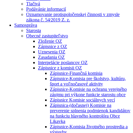
Tlačivá
Podávánie informacií
Oznamovanie protispoločenskej činnosti v zmysle
zákona č. 54⁄2019 Z. z.
Samospráva
Starosta
Obecné zastupiteľstvo
Zloženie OZ
Zápisnice z OZ
Uznesenia OZ
Zasadania OZ
Interpelácie poslancov OZ
Zápisnice z komisii OZ
Zápisnice-Finančná komisia
Zápisnice-Komisia pre školstvo, kultúru,
šport a voľnočasové aktivity
Zápisnice-Komisie na ochranu verejného
záujmu pri výkone funkcie starostu obce
Zápisnice Komisie sociálnych vecí
Zápisnica-(dočasnej) Komisie na
preverenie splnenia podmienok kandidátov
na funkciu hlavného kontrolóra Obce
Likavka
Zápisnice-Komisia životného prostredia a
výstavby