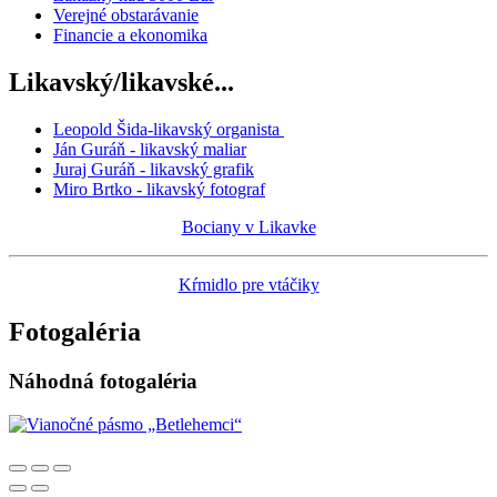
Verejné obstarávanie
Financie a ekonomika
Likavský/likavské...
Leopold Šida-likavský organista
Ján Guráň - likavský maliar
Juraj Guráň - likavský grafik
Miro Brtko - likavský fotograf
Bociany v Likavke
Kŕmidlo pre vtáčiky
Fotogaléria
Náhodná fotogaléria