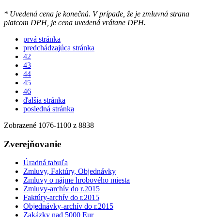
* Uvedená cena je konečná. V prípade, že je zmluvná strana
platcom DPH, je cena uvedená vrátane DPH.
prvá stránka
predchádzajúca stránka
42
43
44
45
46
ďalšia stránka
posledná stránka
Zobrazené
1076
-
1100
z 8838
Zverejňovanie
Úradná tabuľa
Zmluvy, Faktúry, Objednávky
Zmluvy o nájme hrobového miesta
Zmluvy-archív do r.2015
Faktúry-archív do r.2015
Objednávky-archív do r.2015
Zakázky nad 5000 Eur