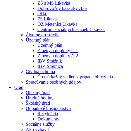
ZŠ s MŠ Likavka
Dobrovoľný hasičský zbor
eRko
FS Likava
OZ Meteníci Likavka
Centrum sociálnych služieb Likavka
Životné prostredie
Územný plán
Územný plán
Zmeny a doplnky č. 1
Zmeny a doplnky č. 2
IBV Strážnik
IBV Strelnica
Civilná ochrana
Čo má každý vedieť v prípade ohrozenia
Spracúvanie osobných údajov
Úrad
Obecný úrad
Úradné hodiny
Školský úrad
Odpadové hospodárstvo
Recyklácia
Dokumenty
Sociálne služby
Ako vybaviť