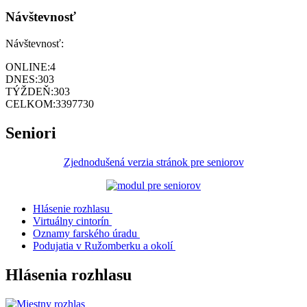
Návštevnosť
Návštevnosť:
ONLINE:
4
DNES:
303
TÝŽDEŇ:
303
CELKOM:
3397730
Seniori
Zjednodušená verzia stránok pre seniorov
Hlásenie rozhlasu
Virtuálny cintorín
Oznamy farského úradu
Podujatia v Ružomberku a okolí
Hlásenia rozhlasu