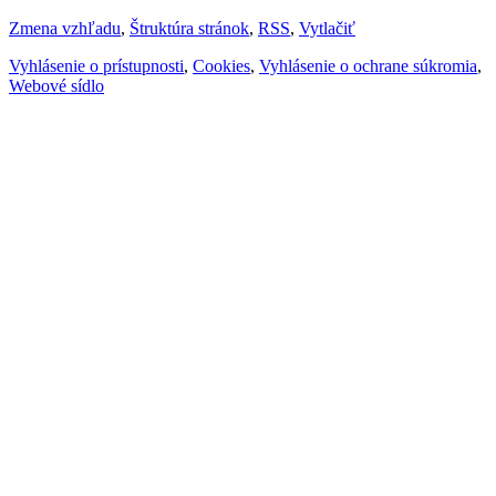
Zmena vzhľadu
,
Štruktúra stránok
,
RSS
,
Vytlačiť
Vyhlásenie o prístupnosti
,
Cookies
,
Vyhlásenie o ochrane súkromia
,
Webové sídlo