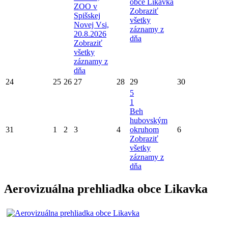
obce Likavka
ZOO v
Zobraziť
Spišskej
všetky
Novej Vsi,
záznamy z
20.8.2026
dňa
Zobraziť
všetky
záznamy z
dňa
24
25
26
27
28
29
30
5
1
Beh
hubovským
31
1
2
3
4
okruhom
6
Zobraziť
všetky
záznamy z
dňa
Aerovizuálna prehliadka obce Likavka