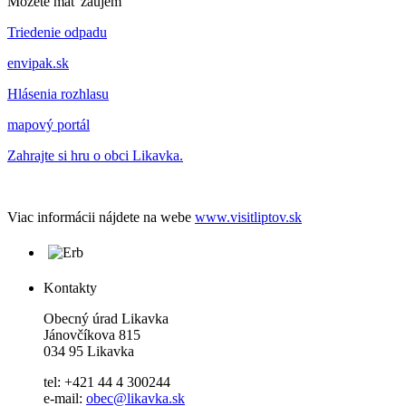
Môžete mať záujem
Triedenie odpadu
envipak.sk
Hlásenia rozhlasu
mapový portál
Zahrajte si hru o obci Likavka.
Viac informácii nájdete na webe
www.visitliptov.sk
Kontakty
Obecný úrad Likavka
Jánovčíkova 815
034 95 Likavka
tel: +421 44 4 300244
e-mail:
obec@likavka.sk