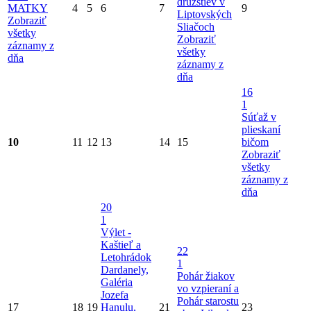
družstiev v
MATKY
4
5
6
7
9
Liptovských
Zobraziť
Sliačoch
všetky
Zobraziť
záznamy z
všetky
dňa
záznamy z
dňa
16
1
Súťaž v
plieskaní
10
11
12
13
14
15
bičom
Zobraziť
všetky
záznamy z
dňa
20
1
Výlet -
Kaštieľ a
22
Letohrádok
1
Dardanely,
Pohár žiakov
Galéria
vo vzpieraní a
Jozefa
Pohár starostu
17
18
19
Hanulu,
21
23