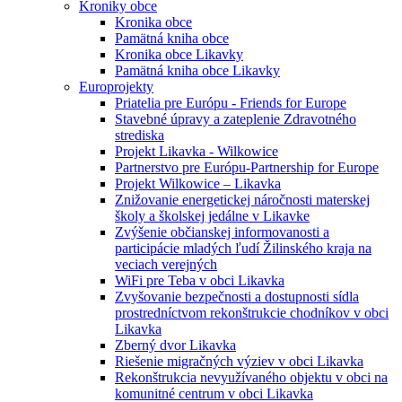
Kroniky obce
Kronika obce
Pamätná kniha obce
Kronika obce Likavky
Pamätná kniha obce Likavky
Europrojekty
Priatelia pre Európu - Friends for Europe
Stavebné úpravy a zateplenie Zdravotného
strediska
Projekt Likavka - Wilkowice
Partnerstvo pre Európu-Partnership for Europe
Projekt Wilkowice – Likavka
Znižovanie energetickej náročnosti materskej
školy a školskej jedálne v Likavke
Zvýšenie občianskej informovanosti a
participácie mladých ľudí Žilinského kraja na
veciach verejných
WiFi pre Teba v obci Likavka
Zvyšovanie bezpečnosti a dostupnosti sídla
prostredníctvom rekonštrukcie chodníkov v obci
Likavka
Zberný dvor Likavka
Riešenie migračných výziev v obci Likavka
Rekonštrukcia nevyužívaného objektu v obci na
komunitné centrum v obci Likavka