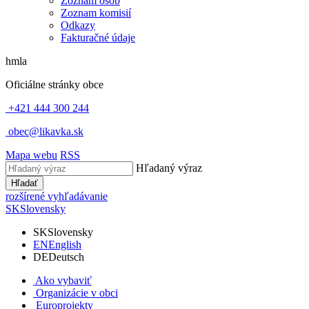
Zoznam osôb
Zoznam komisií
Odkazy
Fakturačné údaje
hmla
Oficiálne stránky obce
+421 444 300 244
obec@likavka.sk
Mapa webu
RSS
Hľadaný výraz
Hľadať
rozšírené vyhľadávanie
SK
Slovensky
SK
Slovensky
EN
English
DE
Deutsch
Ako vybaviť
Organizácie v obci
Europrojekty