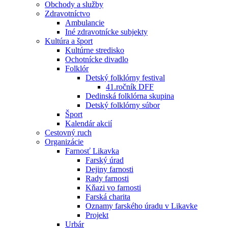
Obchody a služby
Zdravotníctvo
Ambulancie
Iné zdravotnícke subjekty
Kultúra a šport
Kultúrne stredisko
Ochotnícke divadlo
Folklór
Detský folklórny festival
41.ročník DFF
Dedinská folklórna skupina
Detský folklórny súbor
Šport
Kalendár akcií
Cestovný ruch
Organizácie
Farnosť Likavka
Farský úrad
Dejiny farnosti
Rady farnosti
Kňazi vo farnosti
Farská charita
Oznamy farského úradu v Likavke
Projekt
Urbár