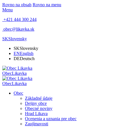
Rovno na obsah
Rovno na menu
Menu
+421 444 300 244
obec@likavka.sk
SK
Slovensky
SK
Slovensky
EN
English
DE
Deutsch
Obec
Likavka
Obec
Likavka
Obec
Základné údaje
Dejiny obce
Obecné noviny
Hrad Likava
Ocenenia a uznania pre obec
Zaujímavosti