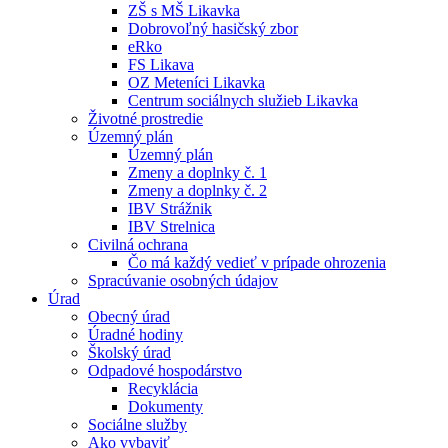
ZŠ s MŠ Likavka
Dobrovoľný hasičský zbor
eRko
FS Likava
OZ Meteníci Likavka
Centrum sociálnych služieb Likavka
Životné prostredie
Územný plán
Územný plán
Zmeny a doplnky č. 1
Zmeny a doplnky č. 2
IBV Strážnik
IBV Strelnica
Civilná ochrana
Čo má každý vedieť v prípade ohrozenia
Spracúvanie osobných údajov
Úrad
Obecný úrad
Úradné hodiny
Školský úrad
Odpadové hospodárstvo
Recyklácia
Dokumenty
Sociálne služby
Ako vybaviť