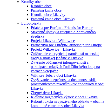
Kroniky obce
Kronika obce
Pamätná kniha obce
Kronika obce Likavky
Pamätná kniha obce Likavky
Europrojekty
Priatelia pre Európu - Friends for Europe
Stavebné úpravy a zateplenie Zdravotného
strediska
Projekt Likavka - Wilkowice
Partnerstvo pre Európu-Partnership for Europe
Projekt Wilkowice – Likavka
Znižovanie energetickej náročnosti materskej
školy a školskej jedálne v Likavke
Zvýšenie občianskej informovanosti a
participácie mladých ľudí Žilinského kraja na
veciach verejných
WiFi pre Teba v obci Likavka
Zvyšovanie bezpečnosti a dostupnosti sídla
prostredníctvom rekonštrukcie chodníkov v obci
Likavka
Zberný dvor Likavka
Riešenie migračných výziev v obci Likavka
Rekonštrukcia nevyužívaného objektu v obci na
komunitné centrum v obci Likavka