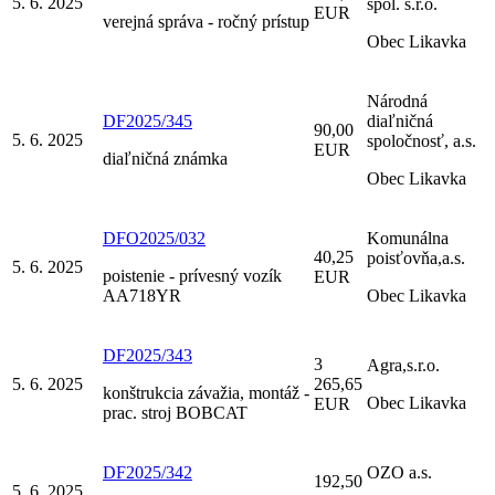
5. 6. 2025
spol. s.r.o.
EUR
verejná správa - ročný prístup
Obec Likavka
Národná
DF2025/345
diaľničná
90,00
5. 6. 2025
spoločnosť, a.s.
EUR
diaľničná známka
Obec Likavka
DFO2025/032
Komunálna
40,25
poisťovňa,a.s.
5. 6. 2025
poistenie - prívesný vozík
EUR
AA718YR
Obec Likavka
DF2025/343
3
Agra,s.r.o.
5. 6. 2025
265,65
konštrukcia závažia, montáž -
Obec Likavka
EUR
prac. stroj BOBCAT
DF2025/342
OZO a.s.
192,50
5. 6. 2025