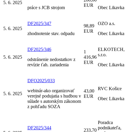
5. 6. 2025
EUR
práce s JCB strojom
Obec Likavka
DF2025/347
OZO a.s.
98,89
5. 6. 2025
EUR
zhodnotenie stav. odpadu
Obec Likavka
DF2025/346
ELKOTECH,
1
s.r.o.
5. 6. 2025
416,96
odstránenie nedostatkov z
EUR
revízie ťah. zariadenia
Obec Likavka
DFO2025/033
RVC Košice
webinár-ako organizovať
43,00
5. 6. 2025
verejné podujatia s hudbou v
EUR
Obec Likavka
súlade s autorským zákonom
z pohľadu SOZA
Poradca
DF2025/344
podnikateľa,
233,70