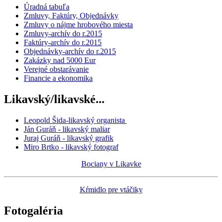
Úradná tabuľa
Zmluvy, Faktúry, Objednávky
Zmluvy o nájme hrobového miesta
Zmluvy-archív do r.2015
Faktúry-archív do r.2015
Objednávky-archív do r.2015
Zakázky nad 5000 Eur
Verejné obstarávanie
Financie a ekonomika
Likavský/likavské...
Leopold Šida-likavský organista
Ján Guráň - likavský maliar
Juraj Guráň - likavský grafik
Miro Brtko - likavský fotograf
Bociany v Likavke
Kŕmidlo pre vtáčiky
Fotogaléria