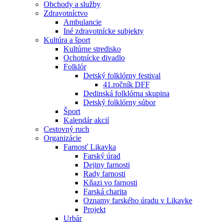
Obchody a služby
Zdravotníctvo
Ambulancie
Iné zdravotnícke subjekty
Kultúra a šport
Kultúrne stredisko
Ochotnícke divadlo
Folklór
Detský folklórny festival
41.ročník DFF
Dedinská folklórna skupina
Detský folklórny súbor
Šport
Kalendár akcií
Cestovný ruch
Organizácie
Farnosť Likavka
Farský úrad
Dejiny farnosti
Rady farnosti
Kňazi vo farnosti
Farská charita
Oznamy farského úradu v Likavke
Projekt
Urbár