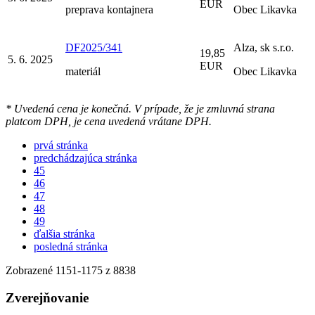
EUR
preprava kontajnera
Obec Likavka
DF2025/341
Alza, sk s.r.o.
19,85
5. 6. 2025
EUR
materiál
Obec Likavka
* Uvedená cena je konečná. V prípade, že je zmluvná strana
platcom DPH, je cena uvedená vrátane DPH.
prvá stránka
predchádzajúca stránka
45
46
47
48
49
ďalšia stránka
posledná stránka
Zobrazené
1151
-
1175
z 8838
Zverejňovanie