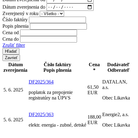
Dátum zverejnenia do
Zverejnený v roku
Číslo faktúry
Popis plnenia
Cena od
Cena do
Zrušiť filter
Zavrieť
Dátum
Číslo faktúry
Cena
Dodávateľ
zverejnenia
Popis plnenia
*
Odberateľ
DF2025/364
DATALAN,
61,50
a.s.
5. 6. 2025
poplatok za prepojenie
EUR
registratúry na ÚPVS
Obec Likavka
DF2025/363
Energie2, a.s.
188,00
5. 6. 2025
EUR
elektr. energia - zubné, detské
Obec Likavka