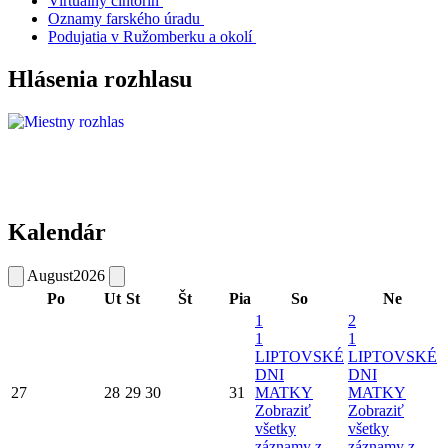
Virtuálny cintorín
Oznamy farského úradu
Podujatia v Ružomberku a okolí
Hlásenia rozhlasu
Kalendár
August
2026
Po
Ut
St
Št
Pia
So
Ne
1
2
1
1
LIPTOVSKÉ
LIPTOVSKÉ
DNI
DNI
27
28
29
30
31
MATKY
MATKY
Zobraziť
Zobraziť
všetky
všetky
záznamy z
záznamy z