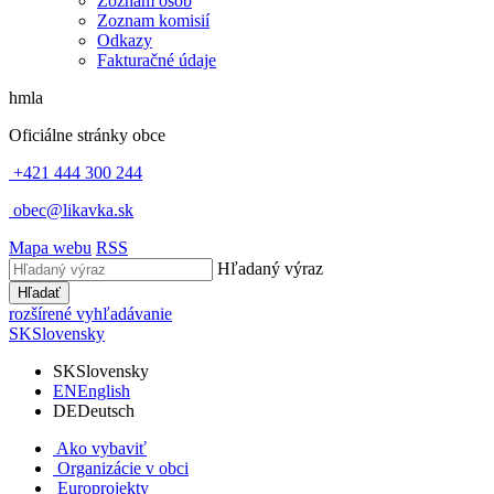
Zoznam osôb
Zoznam komisií
Odkazy
Fakturačné údaje
hmla
Oficiálne stránky obce
+421 444 300 244
obec@likavka.sk
Mapa webu
RSS
Hľadaný výraz
Hľadať
rozšírené vyhľadávanie
SK
Slovensky
SK
Slovensky
EN
English
DE
Deutsch
Ako vybaviť
Organizácie v obci
Europrojekty