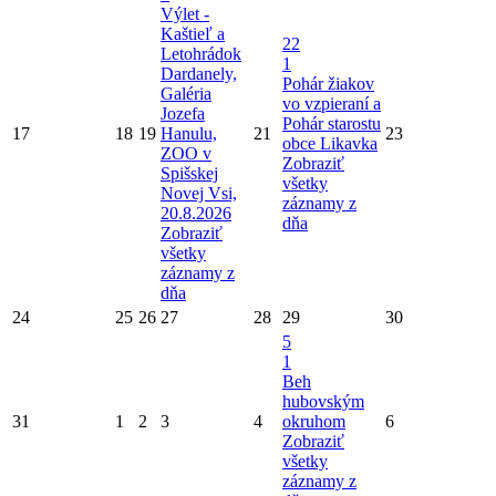
Výlet -
Kaštieľ a
22
Letohrádok
1
Dardanely,
Pohár žiakov
Galéria
vo vzpieraní a
Jozefa
Pohár starostu
17
18
19
Hanulu,
21
23
obce Likavka
ZOO v
Zobraziť
Spišskej
všetky
Novej Vsi,
záznamy z
20.8.2026
dňa
Zobraziť
všetky
záznamy z
dňa
24
25
26
27
28
29
30
5
1
Beh
hubovským
31
1
2
3
4
okruhom
6
Zobraziť
všetky
záznamy z