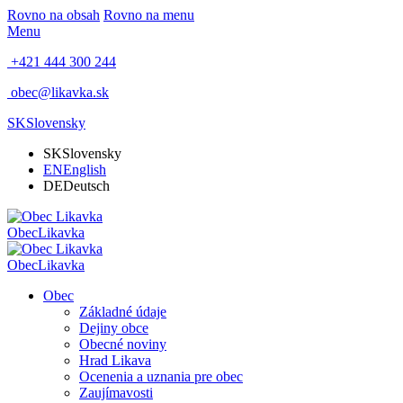
Rovno na obsah
Rovno na menu
Menu
+421 444 300 244
obec@likavka.sk
SK
Slovensky
SK
Slovensky
EN
English
DE
Deutsch
Obec
Likavka
Obec
Likavka
Obec
Základné údaje
Dejiny obce
Obecné noviny
Hrad Likava
Ocenenia a uznania pre obec
Zaujímavosti