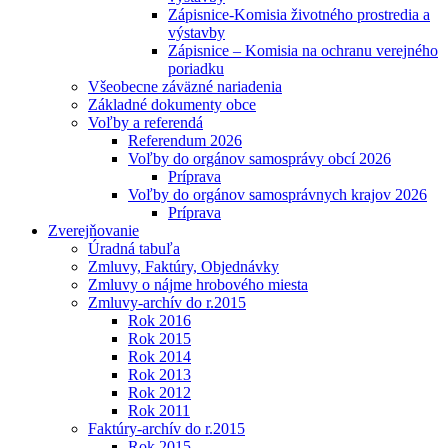
Zápisnice-Komisia životného prostredia a
výstavby
Zápisnice – Komisia na ochranu verejného
poriadku
Všeobecne záväzné nariadenia
Základné dokumenty obce
Voľby a referendá
Referendum 2026
Voľby do orgánov samosprávy obcí 2026
Príprava
Voľby do orgánov samosprávnych krajov 2026
Príprava
Zverejňovanie
Úradná tabuľa
Zmluvy, Faktúry, Objednávky
Zmluvy o nájme hrobového miesta
Zmluvy-archív do r.2015
Rok 2016
Rok 2015
Rok 2014
Rok 2013
Rok 2012
Rok 2011
Faktúry-archív do r.2015
Rok 2015