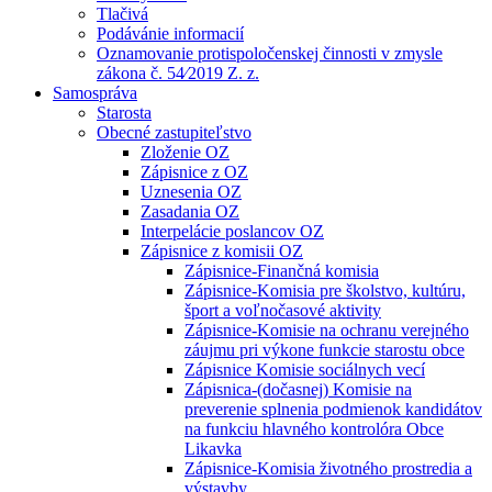
Tlačivá
Podávánie informacií
Oznamovanie protispoločenskej činnosti v zmysle
zákona č. 54⁄2019 Z. z.
Samospráva
Starosta
Obecné zastupiteľstvo
Zloženie OZ
Zápisnice z OZ
Uznesenia OZ
Zasadania OZ
Interpelácie poslancov OZ
Zápisnice z komisii OZ
Zápisnice-Finančná komisia
Zápisnice-Komisia pre školstvo, kultúru,
šport a voľnočasové aktivity
Zápisnice-Komisie na ochranu verejného
záujmu pri výkone funkcie starostu obce
Zápisnice Komisie sociálnych vecí
Zápisnica-(dočasnej) Komisie na
preverenie splnenia podmienok kandidátov
na funkciu hlavného kontrolóra Obce
Likavka
Zápisnice-Komisia životného prostredia a
výstavby