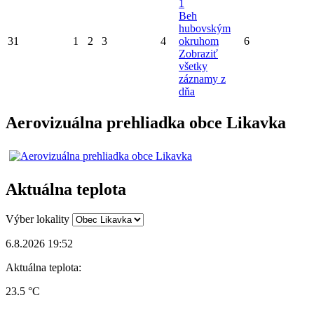
1
Beh
hubovským
31
1
2
3
4
okruhom
6
Zobraziť
všetky
záznamy z
dňa
Aerovizuálna prehliadka obce Likavka
Aktuálna teplota
Výber lokality
6.8.2026 19:52
Aktuálna teplota:
23.5 °C