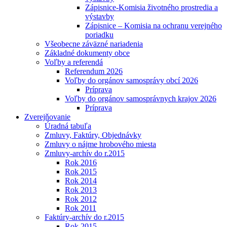
Zápisnice-Komisia životného prostredia a
výstavby
Zápisnice – Komisia na ochranu verejného
poriadku
Všeobecne záväzné nariadenia
Základné dokumenty obce
Voľby a referendá
Referendum 2026
Voľby do orgánov samosprávy obcí 2026
Príprava
Voľby do orgánov samosprávnych krajov 2026
Príprava
Zverejňovanie
Úradná tabuľa
Zmluvy, Faktúry, Objednávky
Zmluvy o nájme hrobového miesta
Zmluvy-archív do r.2015
Rok 2016
Rok 2015
Rok 2014
Rok 2013
Rok 2012
Rok 2011
Faktúry-archív do r.2015
Rok 2015