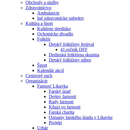
Obchody a služby
Zdravotníctvo
Ambulancie
Iné zdravotnícke subjekty
Kultúra a šport
Kultúrne stredisko
Ochotnícke divadlo
Folklór
Detský folklórny festival
41.ročník DFF
Dedinská folklórna skupina
Detský folklórny súbor
Šport
Kalendár akcií
Cestovný ruch
Organizácie
Farnosť Likavka
Farský úrad
Dejiny farnosti
Rady farnosti
Kňazi vo farnosti
Farská charita
Oznamy farského úradu v Likavke
Projekt
Urbár