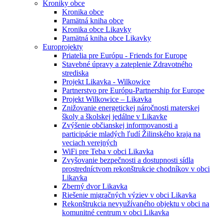
Kroniky obce
Kronika obce
Pamätná kniha obce
Kronika obce Likavky
Pamätná kniha obce Likavky
Europrojekty
Priatelia pre Európu - Friends for Europe
Stavebné úpravy a zateplenie Zdravotného
strediska
Projekt Likavka - Wilkowice
Partnerstvo pre Európu-Partnership for Europe
Projekt Wilkowice – Likavka
Znižovanie energetickej náročnosti materskej
školy a školskej jedálne v Likavke
Zvýšenie občianskej informovanosti a
participácie mladých ľudí Žilinského kraja na
veciach verejných
WiFi pre Teba v obci Likavka
Zvyšovanie bezpečnosti a dostupnosti sídla
prostredníctvom rekonštrukcie chodníkov v obci
Likavka
Zberný dvor Likavka
Riešenie migračných výziev v obci Likavka
Rekonštrukcia nevyužívaného objektu v obci na
komunitné centrum v obci Likavka