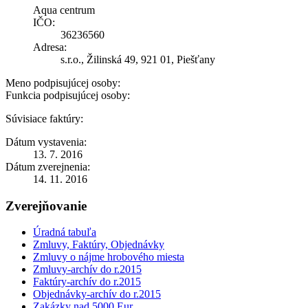
Aqua centrum
IČO:
36236560
Adresa:
s.r.o., Žilinská 49, 921 01, Piešťany
Meno podpisujúcej osoby:
Funkcia podpisujúcej osoby:
Súvisiace faktúry:
Dátum vystavenia:
13. 7. 2016
Dátum zverejnenia:
14. 11. 2016
Zverejňovanie
Úradná tabuľa
Zmluvy, Faktúry, Objednávky
Zmluvy o nájme hrobového miesta
Zmluvy-archív do r.2015
Faktúry-archív do r.2015
Objednávky-archív do r.2015
Zakázky nad 5000 Eur