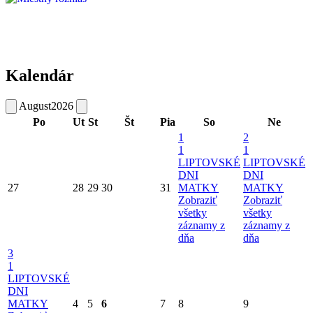
Kalendár
August
2026
Po
Ut
St
Št
Pia
So
Ne
1
2
1
1
LIPTOVSKÉ
LIPTOVSKÉ
DNI
DNI
27
28
29
30
31
MATKY
MATKY
Zobraziť
Zobraziť
všetky
všetky
záznamy z
záznamy z
dňa
dňa
3
1
LIPTOVSKÉ
DNI
MATKY
4
5
6
7
8
9