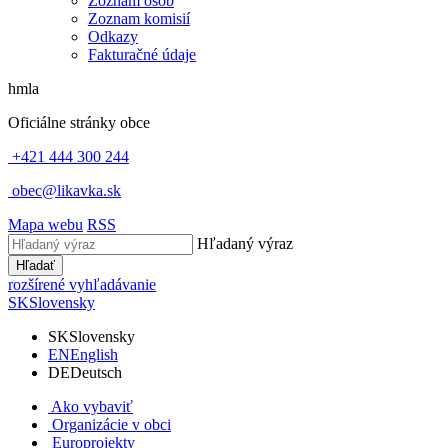
Zoznam osôb
Zoznam komisií
Odkazy
Fakturačné údaje
hmla
Oficiálne stránky obce
+421 444 300 244
obec@likavka.sk
Mapa webu
RSS
Hľadaný výraz
Hľadať
rozšírené vyhľadávanie
SK
Slovensky
SK
Slovensky
EN
English
DE
Deutsch
Ako vybaviť
Organizácie v obci
Europrojekty