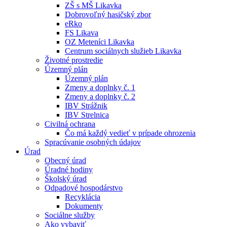
ZŠ s MŠ Likavka
Dobrovoľný hasičský zbor
eRko
FS Likava
OZ Meteníci Likavka
Centrum sociálnych služieb Likavka
Životné prostredie
Územný plán
Územný plán
Zmeny a doplnky č. 1
Zmeny a doplnky č. 2
IBV Strážnik
IBV Strelnica
Civilná ochrana
Čo má každý vedieť v prípade ohrozenia
Spracúvanie osobných údajov
Úrad
Obecný úrad
Úradné hodiny
Školský úrad
Odpadové hospodárstvo
Recyklácia
Dokumenty
Sociálne služby
Ako vybaviť