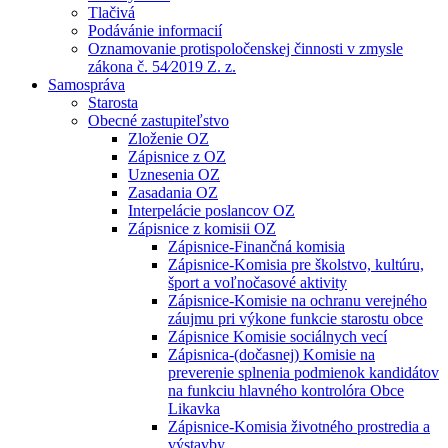
Tlačivá
Podávánie informacií
Oznamovanie protispoločenskej činnosti v zmysle
zákona č. 54⁄2019 Z. z.
Samospráva
Starosta
Obecné zastupiteľstvo
Zloženie OZ
Zápisnice z OZ
Uznesenia OZ
Zasadania OZ
Interpelácie poslancov OZ
Zápisnice z komisii OZ
Zápisnice-Finančná komisia
Zápisnice-Komisia pre školstvo, kultúru,
šport a voľnočasové aktivity
Zápisnice-Komisie na ochranu verejného
záujmu pri výkone funkcie starostu obce
Zápisnice Komisie sociálnych vecí
Zápisnica-(dočasnej) Komisie na
preverenie splnenia podmienok kandidátov
na funkciu hlavného kontrolóra Obce
Likavka
Zápisnice-Komisia životného prostredia a
výstavby