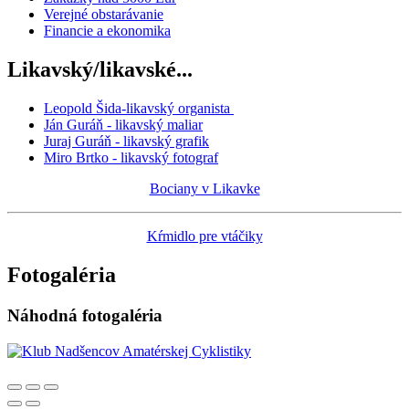
Verejné obstarávanie
Financie a ekonomika
Likavský/likavské...
Leopold Šida-likavský organista
Ján Guráň - likavský maliar
Juraj Guráň - likavský grafik
Miro Brtko - likavský fotograf
Bociany v Likavke
Kŕmidlo pre vtáčiky
Fotogaléria
Náhodná fotogaléria