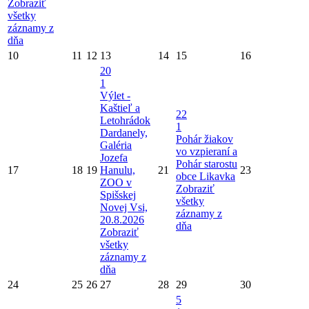
Zobraziť
všetky
záznamy z
dňa
10
11
12
13
14
15
16
20
1
Výlet -
Kaštieľ a
22
Letohrádok
1
Dardanely,
Pohár žiakov
Galéria
vo vzpieraní a
Jozefa
Pohár starostu
17
18
19
Hanulu,
21
23
obce Likavka
ZOO v
Zobraziť
Spišskej
všetky
Novej Vsi,
záznamy z
20.8.2026
dňa
Zobraziť
všetky
záznamy z
dňa
24
25
26
27
28
29
30
5