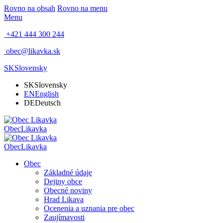
Rovno na obsah
Rovno na menu
Menu
+421 444 300 244
obec@likavka.sk
SK
Slovensky
SK
Slovensky
EN
English
DE
Deutsch
Obec
Likavka
Obec
Likavka
Obec
Základné údaje
Dejiny obce
Obecné noviny
Hrad Likava
Ocenenia a uznania pre obec
Zaujímavosti