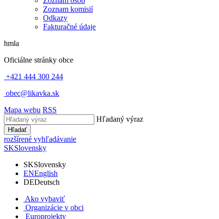
Zoznam osôb
Zoznam komisií
Odkazy
Fakturačné údaje
hmla
Oficiálne stránky obce
+421 444 300 244
obec@likavka.sk
Mapa webu
RSS
Hľadaný výraz
Hľadať
rozšírené vyhľadávanie
SK
Slovensky
SK
Slovensky
EN
English
DE
Deutsch
Ako vybaviť
Organizácie v obci
Europrojekty