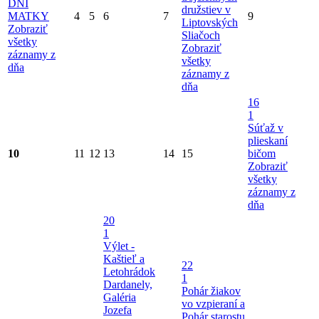
DNI
družstiev v
MATKY
4
5
6
7
9
Liptovských
Zobraziť
Sliačoch
všetky
Zobraziť
záznamy z
všetky
dňa
záznamy z
dňa
16
1
Súťaž v
plieskaní
10
11
12
13
14
15
bičom
Zobraziť
všetky
záznamy z
dňa
20
1
Výlet -
Kaštieľ a
22
Letohrádok
1
Dardanely,
Pohár žiakov
Galéria
vo vzpieraní a
Jozefa
Pohár starostu