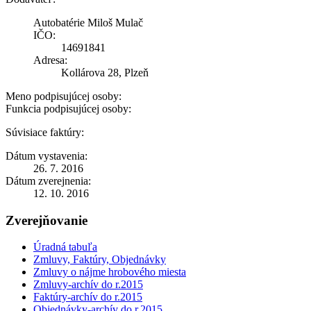
Autobatérie Miloš Mulač
IČO:
14691841
Adresa:
Kollárova 28, Plzeň
Meno podpisujúcej osoby:
Funkcia podpisujúcej osoby:
Súvisiace faktúry:
Dátum vystavenia:
26. 7. 2016
Dátum zverejnenia:
12. 10. 2016
Zverejňovanie
Úradná tabuľa
Zmluvy, Faktúry, Objednávky
Zmluvy o nájme hrobového miesta
Zmluvy-archív do r.2015
Faktúry-archív do r.2015
Objednávky-archív do r.2015