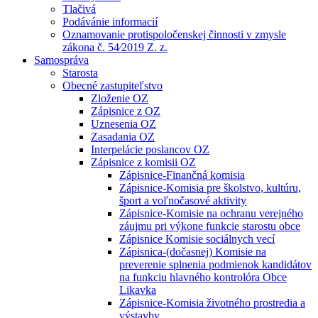
Tlačivá
Podávánie informacií
Oznamovanie protispoločenskej činnosti v zmysle
zákona č. 54⁄2019 Z. z.
Samospráva
Starosta
Obecné zastupiteľstvo
Zloženie OZ
Zápisnice z OZ
Uznesenia OZ
Zasadania OZ
Interpelácie poslancov OZ
Zápisnice z komisii OZ
Zápisnice-Finančná komisia
Zápisnice-Komisia pre školstvo, kultúru,
šport a voľnočasové aktivity
Zápisnice-Komisie na ochranu verejného
záujmu pri výkone funkcie starostu obce
Zápisnice Komisie sociálnych vecí
Zápisnica-(dočasnej) Komisie na
preverenie splnenia podmienok kandidátov
na funkciu hlavného kontrolóra Obce
Likavka
Zápisnice-Komisia životného prostredia a
výstavby