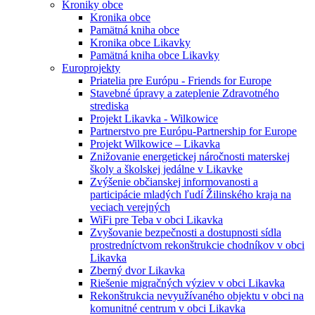
Kroniky obce
Kronika obce
Pamätná kniha obce
Kronika obce Likavky
Pamätná kniha obce Likavky
Europrojekty
Priatelia pre Európu - Friends for Europe
Stavebné úpravy a zateplenie Zdravotného
strediska
Projekt Likavka - Wilkowice
Partnerstvo pre Európu-Partnership for Europe
Projekt Wilkowice – Likavka
Znižovanie energetickej náročnosti materskej
školy a školskej jedálne v Likavke
Zvýšenie občianskej informovanosti a
participácie mladých ľudí Žilinského kraja na
veciach verejných
WiFi pre Teba v obci Likavka
Zvyšovanie bezpečnosti a dostupnosti sídla
prostredníctvom rekonštrukcie chodníkov v obci
Likavka
Zberný dvor Likavka
Riešenie migračných výziev v obci Likavka
Rekonštrukcia nevyužívaného objektu v obci na
komunitné centrum v obci Likavka