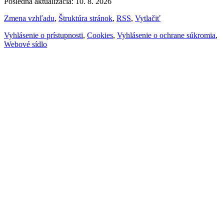
Posledná aktualizácia: 10. 8. 2026
Zmena vzhľadu
,
Štruktúra stránok
,
RSS
,
Vytlačiť
Vyhlásenie o prístupnosti
,
Cookies
,
Vyhlásenie o ochrane súkromia
,
Webové sídlo