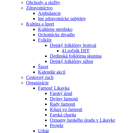
Obchody a služby
Zdravotníctvo
Ambulancie
Iné zdravotnícke subjekty
Kultúra a šport
Kultúrne stredisko
Ochotnícke divadlo
Folklór
Detský folklórny festival
41.ročník DFF
Dedinská folklórna skupina
Detský folklórny súbor
Šport
Kalendár akcií
Cestovný ruch
Organizácie
Farnosť Likavka
Farský úrad
Dejiny farnosti
Rady farnosti
Kňazi vo farnosti
Farská charita
Oznamy farského úradu v Likavke
Projekt
Urbár