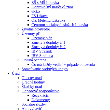
ZŠ s MŠ Likavka
Dobrovoľný hasičský zbor
eRko
FS Likava
OZ Meteníci Likavka
Centrum sociálnych služieb Likavka
Životné prostredie
Územný plán
Územný plán
Zmeny a doplnky č. 1
Zmeny a doplnky č. 2
IBV Strážnik
IBV Strelnica
Civilná ochrana
Čo má každý vedieť v prípade ohrozenia
Spracúvanie osobných údajov
Úrad
Obecný úrad
Úradné hodiny
Školský úrad
Odpadové hospodárstvo
Recyklácia
Dokumenty
Sociálne služby
Ako vybaviť