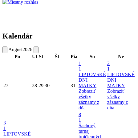
Kalendár
August
2026
Po
Ut
St
Št
Pia
So
Ne
1
2
1
1
LIPTOVSKÉ
LIPTOVSKÉ
DNI
DNI
27
28
29
30
31
MATKY
MATKY
Zobraziť
Zobraziť
všetky
všetky
záznamy z
záznamy z
dňa
dňa
8
1
3
Šachový
1
turnaj
LIPTOVSKÉ
trojčlenných