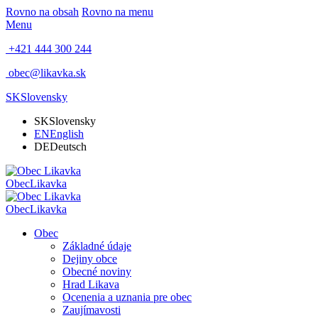
Rovno na obsah
Rovno na menu
Menu
+421 444 300 244
obec@likavka.sk
SK
Slovensky
SK
Slovensky
EN
English
DE
Deutsch
Obec
Likavka
Obec
Likavka
Obec
Základné údaje
Dejiny obce
Obecné noviny
Hrad Likava
Ocenenia a uznania pre obec
Zaujímavosti