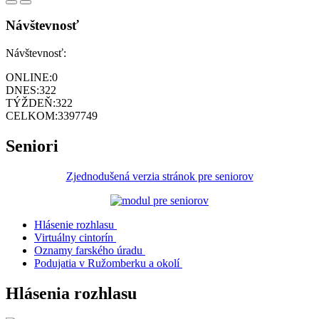
Návštevnosť
Návštevnosť:
ONLINE:
0
DNES:
322
TÝŽDEŇ:
322
CELKOM:
3397749
Seniori
Zjednodušená verzia stránok pre seniorov
Hlásenie rozhlasu
Virtuálny cintorín
Oznamy farského úradu
Podujatia v Ružomberku a okolí
Hlásenia rozhlasu