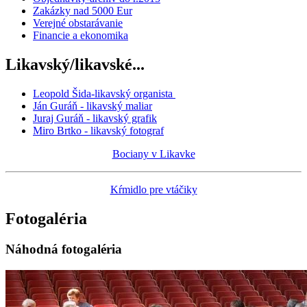
Zakázky nad 5000 Eur
Verejné obstarávanie
Financie a ekonomika
Likavský/likavské...
Leopold Šida-likavský organista
Ján Guráň - likavský maliar
Juraj Guráň - likavský grafik
Miro Brtko - likavský fotograf
Bociany v Likavke
Kŕmidlo pre vtáčiky
Fotogaléria
Náhodná fotogaléria