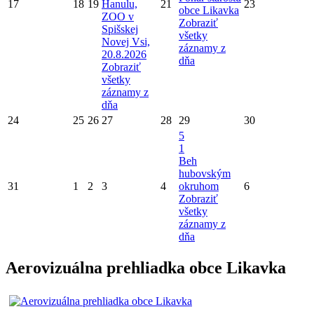
17
18
19
Hanulu,
21
23
obce Likavka
ZOO v
Zobraziť
Spišskej
všetky
Novej Vsi,
záznamy z
20.8.2026
dňa
Zobraziť
všetky
záznamy z
dňa
24
25
26
27
28
29
30
5
1
Beh
hubovským
31
1
2
3
4
okruhom
6
Zobraziť
všetky
záznamy z
dňa
Aerovizuálna prehliadka obce Likavka