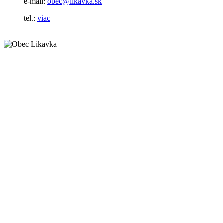
e-mail:
obec@likavka.sk
tel.:
viac