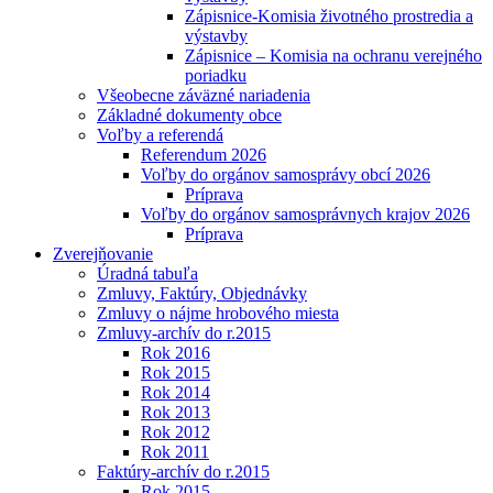
Zápisnice-Komisia životného prostredia a
výstavby
Zápisnice – Komisia na ochranu verejného
poriadku
Všeobecne záväzné nariadenia
Základné dokumenty obce
Voľby a referendá
Referendum 2026
Voľby do orgánov samosprávy obcí 2026
Príprava
Voľby do orgánov samosprávnych krajov 2026
Príprava
Zverejňovanie
Úradná tabuľa
Zmluvy, Faktúry, Objednávky
Zmluvy o nájme hrobového miesta
Zmluvy-archív do r.2015
Rok 2016
Rok 2015
Rok 2014
Rok 2013
Rok 2012
Rok 2011
Faktúry-archív do r.2015
Rok 2015