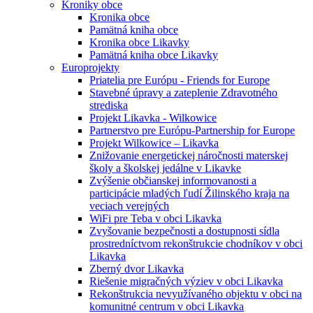
Kroniky obce
Kronika obce
Pamätná kniha obce
Kronika obce Likavky
Pamätná kniha obce Likavky
Europrojekty
Priatelia pre Európu - Friends for Europe
Stavebné úpravy a zateplenie Zdravotného
strediska
Projekt Likavka - Wilkowice
Partnerstvo pre Európu-Partnership for Europe
Projekt Wilkowice – Likavka
Znižovanie energetickej náročnosti materskej
školy a školskej jedálne v Likavke
Zvýšenie občianskej informovanosti a
participácie mladých ľudí Žilinského kraja na
veciach verejných
WiFi pre Teba v obci Likavka
Zvyšovanie bezpečnosti a dostupnosti sídla
prostredníctvom rekonštrukcie chodníkov v obci
Likavka
Zberný dvor Likavka
Riešenie migračných výziev v obci Likavka
Rekonštrukcia nevyužívaného objektu v obci na
komunitné centrum v obci Likavka