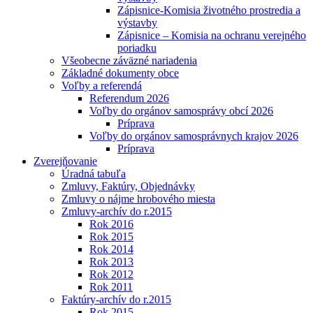
Zápisnice-Komisia životného prostredia a
výstavby
Zápisnice – Komisia na ochranu verejného
poriadku
Všeobecne záväzné nariadenia
Základné dokumenty obce
Voľby a referendá
Referendum 2026
Voľby do orgánov samosprávy obcí 2026
Príprava
Voľby do orgánov samosprávnych krajov 2026
Príprava
Zverejňovanie
Úradná tabuľa
Zmluvy, Faktúry, Objednávky
Zmluvy o nájme hrobového miesta
Zmluvy-archív do r.2015
Rok 2016
Rok 2015
Rok 2014
Rok 2013
Rok 2012
Rok 2011
Faktúry-archív do r.2015
Rok 2015