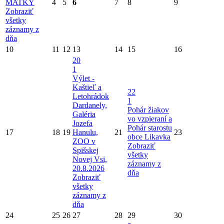
MATKY
4
5
6
7
8
9
Zobraziť
všetky
záznamy z
dňa
10
11
12
13
14
15
16
20
1
Výlet -
Kaštieľ a
22
Letohrádok
1
Dardanely,
Pohár žiakov
Galéria
vo vzpieraní a
Jozefa
Pohár starostu
17
18
19
Hanulu,
21
23
obce Likavka
ZOO v
Zobraziť
Spišskej
všetky
Novej Vsi,
záznamy z
20.8.2026
dňa
Zobraziť
všetky
záznamy z
dňa
24
25
26
27
28
29
30