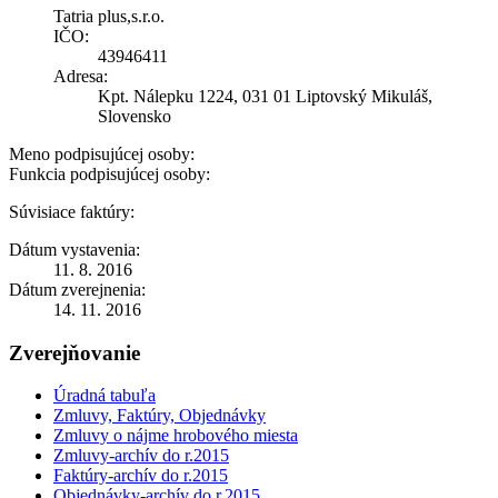
Tatria plus,s.r.o.
IČO:
43946411
Adresa:
Kpt. Nálepku 1224, 031 01 Liptovský Mikuláš,
Slovensko
Meno podpisujúcej osoby:
Funkcia podpisujúcej osoby:
Súvisiace faktúry:
Dátum vystavenia:
11. 8. 2016
Dátum zverejnenia:
14. 11. 2016
Zverejňovanie
Úradná tabuľa
Zmluvy, Faktúry, Objednávky
Zmluvy o nájme hrobového miesta
Zmluvy-archív do r.2015
Faktúry-archív do r.2015
Objednávky-archív do r.2015