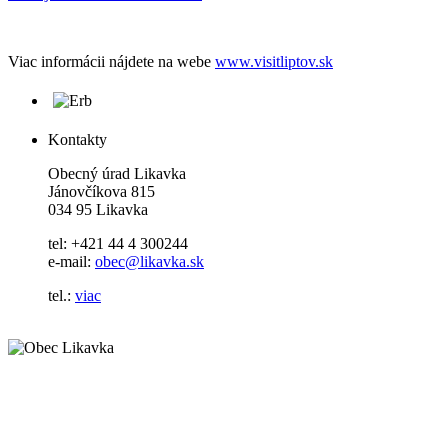
Viac informácii nájdete na webe
www.visitliptov.sk
Kontakty
Obecný úrad Likavka
Jánovčíkova 815
034 95 Likavka
tel: +421 44 4 300244
e-mail:
obec@likavka.sk
tel.:
viac