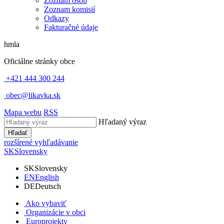
Zoznam osôb
Zoznam komisií
Odkazy
Fakturačné údaje
hmla
Oficiálne stránky obce
+421 444 300 244
obec@likavka.sk
Mapa webu
RSS
Hľadaný výraz
Hľadať
rozšírené vyhľadávanie
SK
Slovensky
SK
Slovensky
EN
English
DE
Deutsch
Ako vybaviť
Organizácie v obci
Europrojekty