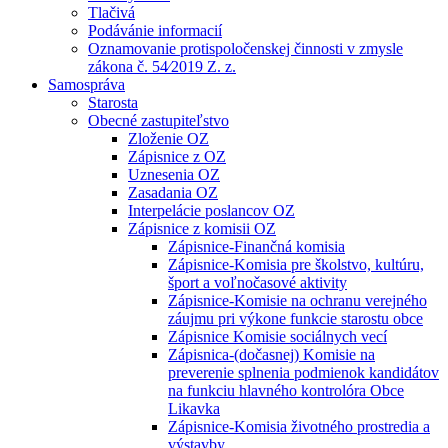
Tlačivá
Podávánie informacií
Oznamovanie protispoločenskej činnosti v zmysle
zákona č. 54⁄2019 Z. z.
Samospráva
Starosta
Obecné zastupiteľstvo
Zloženie OZ
Zápisnice z OZ
Uznesenia OZ
Zasadania OZ
Interpelácie poslancov OZ
Zápisnice z komisii OZ
Zápisnice-Finančná komisia
Zápisnice-Komisia pre školstvo, kultúru,
šport a voľnočasové aktivity
Zápisnice-Komisie na ochranu verejného
záujmu pri výkone funkcie starostu obce
Zápisnice Komisie sociálnych vecí
Zápisnica-(dočasnej) Komisie na
preverenie splnenia podmienok kandidátov
na funkciu hlavného kontrolóra Obce
Likavka
Zápisnice-Komisia životného prostredia a
výstavby