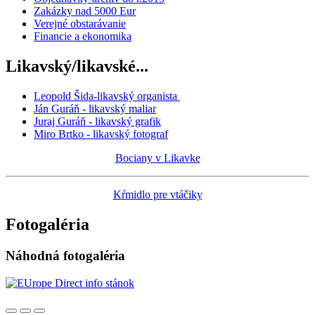
Zakázky nad 5000 Eur
Verejné obstarávanie
Financie a ekonomika
Likavský/likavské...
Leopold Šida-likavský organista
Ján Guráň - likavský maliar
Juraj Guráň - likavský grafik
Miro Brtko - likavský fotograf
Bociany v Likavke
Kŕmidlo pre vtáčiky
Fotogaléria
Náhodná fotogaléria