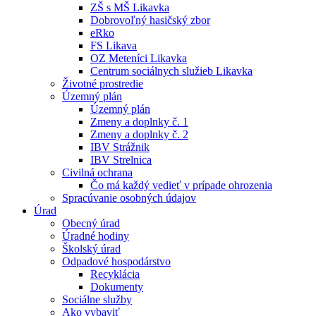
ZŠ s MŠ Likavka
Dobrovoľný hasičský zbor
eRko
FS Likava
OZ Meteníci Likavka
Centrum sociálnych služieb Likavka
Životné prostredie
Územný plán
Územný plán
Zmeny a doplnky č. 1
Zmeny a doplnky č. 2
IBV Strážnik
IBV Strelnica
Civilná ochrana
Čo má každý vedieť v prípade ohrozenia
Spracúvanie osobných údajov
Úrad
Obecný úrad
Úradné hodiny
Školský úrad
Odpadové hospodárstvo
Recyklácia
Dokumenty
Sociálne služby
Ako vybaviť