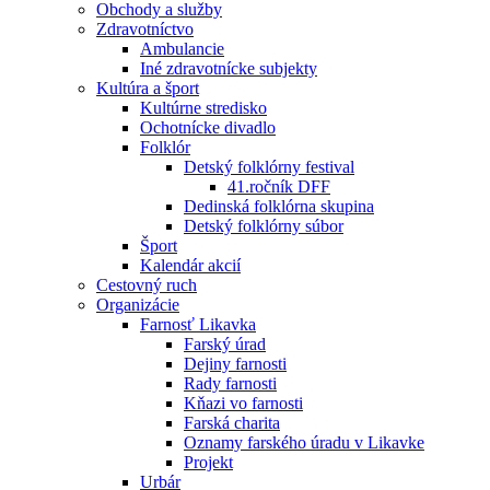
Obchody a služby
Zdravotníctvo
Ambulancie
Iné zdravotnícke subjekty
Kultúra a šport
Kultúrne stredisko
Ochotnícke divadlo
Folklór
Detský folklórny festival
41.ročník DFF
Dedinská folklórna skupina
Detský folklórny súbor
Šport
Kalendár akcií
Cestovný ruch
Organizácie
Farnosť Likavka
Farský úrad
Dejiny farnosti
Rady farnosti
Kňazi vo farnosti
Farská charita
Oznamy farského úradu v Likavke
Projekt
Urbár