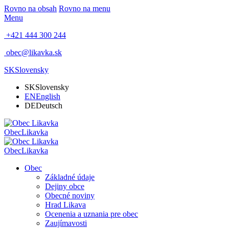
Rovno na obsah
Rovno na menu
Menu
+421 444 300 244
obec@likavka.sk
SK
Slovensky
SK
Slovensky
EN
English
DE
Deutsch
Obec
Likavka
Obec
Likavka
Obec
Základné údaje
Dejiny obce
Obecné noviny
Hrad Likava
Ocenenia a uznania pre obec
Zaujímavosti