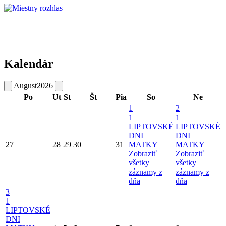
Kalendár
August
2026
Po
Ut
St
Št
Pia
So
Ne
1
2
1
1
LIPTOVSKÉ
LIPTOVSKÉ
DNI
DNI
27
28
29
30
31
MATKY
MATKY
Zobraziť
Zobraziť
všetky
všetky
záznamy z
záznamy z
dňa
dňa
3
1
LIPTOVSKÉ
DNI