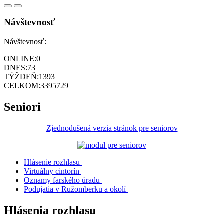
Návštevnosť
Návštevnosť:
ONLINE:
0
DNES:
73
TÝŽDEŇ:
1393
CELKOM:
3395729
Seniori
Zjednodušená verzia stránok pre seniorov
Hlásenie rozhlasu
Virtuálny cintorín
Oznamy farského úradu
Podujatia v Ružomberku a okolí
Hlásenia rozhlasu