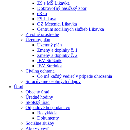
ZŠ s MŠ Likavka
Dobrovoľný hasičský zbor
eRko
FS Likava
OZ Meteníci Likavka
Centrum sociálnych služieb Likavka
Životné prostredie
Územný plán
Územný plán
Zmeny a doplnky č. 1
Zmeny a doplnky č. 2
IBV Strážnik
IBV Strelnica
Civilná ochrana
Čo má každý vedieť v prípade ohrozenia
Spracúvanie osobných údajov
Úrad
Obecný úrad
Úradné hodiny
Školský úrad
Odpadové hospodárstvo
Recyklácia
Dokumenty
Sociálne služby
Ako vybaviť