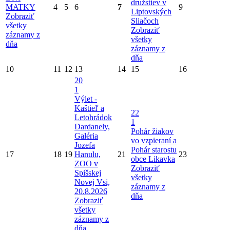
družstiev v
MATKY
4
5
6
7
9
Liptovských
Zobraziť
Sliačoch
všetky
Zobraziť
záznamy z
všetky
dňa
záznamy z
dňa
10
11
12
13
14
15
16
20
1
Výlet -
Kaštieľ a
22
Letohrádok
1
Dardanely,
Pohár žiakov
Galéria
vo vzpieraní a
Jozefa
Pohár starostu
17
18
19
Hanulu,
21
23
obce Likavka
ZOO v
Zobraziť
Spišskej
všetky
Novej Vsi,
záznamy z
20.8.2026
dňa
Zobraziť
všetky
záznamy z
dňa