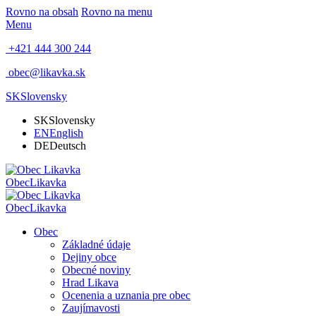
Rovno na obsah
Rovno na menu
Menu
+421 444 300 244
obec@likavka.sk
SK
Slovensky
SK
Slovensky
EN
English
DE
Deutsch
Obec
Likavka
Obec
Likavka
Obec
Základné údaje
Dejiny obce
Obecné noviny
Hrad Likava
Ocenenia a uznania pre obec
Zaujímavosti