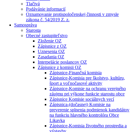
Tlačivá
Podávánie informacií
Oznamovanie protispoločenskej činnosti v zmysle
zákona č. 54⁄2019 Z. z.
Samospráva
Starosta
Obecné zastupiteľstvo
Zloženie OZ
Zápisnice z OZ
Uznesenia OZ
Zasadania OZ
Interpelácie poslancov OZ
Zápisnice z komisii OZ
Zápisnice-Finančná komisia
Zápisnice-Komisia pre školstvo, kultúru,
šport a voľnočasové aktivity
Zápisnice-Komisie na ochranu verejného
záujmu pri výkone funkcie starostu obce
Zápisnice Komisie sociálnych vecí
Zápisnica-(dočasnej) Komisie na
preverenie splnenia podmienok kandidátov
na funkciu hlavného kontrolóra Obce
Likavka
Zápisnice-Komisia životného prostredia a
výstavby