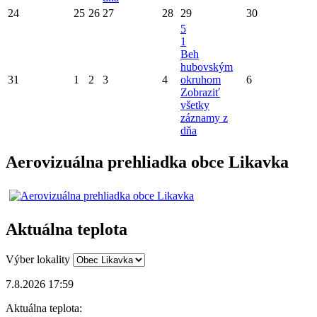
24
25
26
27
28
29
30
5
1
Beh
hubovským
31
1
2
3
4
okruhom
6
Zobraziť
všetky
záznamy z
dňa
Aerovizuálna prehliadka obce Likavka
Aktuálna teplota
Výber lokality
7.8.2026 17:59
Aktuálna teplota: