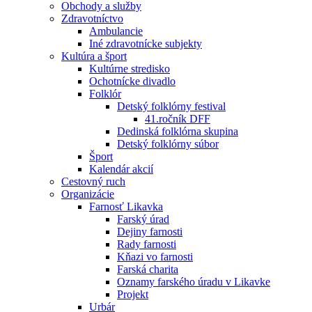
Obchody a služby
Zdravotníctvo
Ambulancie
Iné zdravotnícke subjekty
Kultúra a šport
Kultúrne stredisko
Ochotnícke divadlo
Folklór
Detský folklórny festival
41.ročník DFF
Dedinská folklórna skupina
Detský folklórny súbor
Šport
Kalendár akcií
Cestovný ruch
Organizácie
Farnosť Likavka
Farský úrad
Dejiny farnosti
Rady farnosti
Kňazi vo farnosti
Farská charita
Oznamy farského úradu v Likavke
Projekt
Urbár