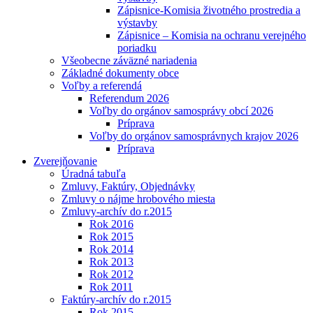
Zápisnice-Komisia životného prostredia a
výstavby
Zápisnice – Komisia na ochranu verejného
poriadku
Všeobecne záväzné nariadenia
Základné dokumenty obce
Voľby a referendá
Referendum 2026
Voľby do orgánov samosprávy obcí 2026
Príprava
Voľby do orgánov samosprávnych krajov 2026
Príprava
Zverejňovanie
Úradná tabuľa
Zmluvy, Faktúry, Objednávky
Zmluvy o nájme hrobového miesta
Zmluvy-archív do r.2015
Rok 2016
Rok 2015
Rok 2014
Rok 2013
Rok 2012
Rok 2011
Faktúry-archív do r.2015
Rok 2015