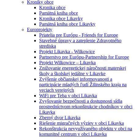
Kroniky obce
Kronika obce
Pamätná kniha obce
Kronika obce Likavky
Pamätná kniha obce Likavky
Europrojekty
Priatelia pre Európu - Friends for Europe
Stavebné úpravy a zateplenie Zdravotného
strediska
Projekt Likavka - Wilkowice
Partnerstvo pre Európu-Partnership for Europe
Projekt Wilkowice – Likavka
Znižovanie energetickej náročnosti materskej
školy a školskej jedálne v Likavke
Zvýšenie občianskej informovanosti a
participácie mladých ľudí Žilinského kraja na
veciach verejných
WiFi pre Teba v obci Likavka
Zvyšovanie bezpečnosti a dostupnosti sídla
prostredníctvom rekonštrukcie chodníkov v obci
Likavka
Zberný dvor Likavka
Riešenie migračných výziev v obci Likavka
Rekonštrukcia nevyužívaného objektu v obci na
komunitné centrum v obci Likavka