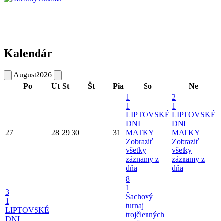
Kalendár
August
2026
Po
Ut
St
Št
Pia
So
Ne
1
2
1
1
LIPTOVSKÉ
LIPTOVSKÉ
DNI
DNI
27
28
29
30
31
MATKY
MATKY
Zobraziť
Zobraziť
všetky
všetky
záznamy z
záznamy z
dňa
dňa
8
1
3
Šachový
1
turnaj
LIPTOVSKÉ
trojčlenných
DNI