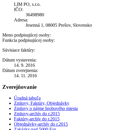
LIM PO, s.r.o.
IČO:
36498980
Adresa:
Jesenná 1, 08005 Prešov, Slovensko
Meno podpisujúcej osoby:
Funkcia podpisujúcej osoby:
Súvisiace faktúry:
Dátum vystavenia:
14. 9. 2016
Dátum zverejnenia:
14. 11. 2016
Zverejňovanie
Úradná tabuľa
Zmluvy, Faktúry, Objednávky
Zmluvy o nájme hrobového miesta
Zmluvy-archív do r.2015
Faktúry-archív do r.2015
Objednávky-archív do r.2015
Zakázky nad 5000 Eur