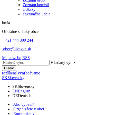
Zoznam osôb
Zoznam komisií
Odkazy
Fakturačné údaje
hmla
Oficiálne stránky obce
+421 444 300 244
obec@likavka.sk
Mapa webu
RSS
Hľadaný výraz
Hľadať
rozšírené vyhľadávanie
SK
Slovensky
SK
Slovensky
EN
English
DE
Deutsch
Ako vybaviť
Organizácie v obci
Europrojekty