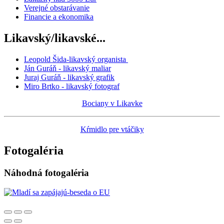
Verejné obstarávanie
Financie a ekonomika
Likavský/likavské...
Leopold Šida-likavský organista
Ján Guráň - likavský maliar
Juraj Guráň - likavský grafik
Miro Brtko - likavský fotograf
Bociany v Likavke
Kŕmidlo pre vtáčiky
Fotogaléria
Náhodná fotogaléria