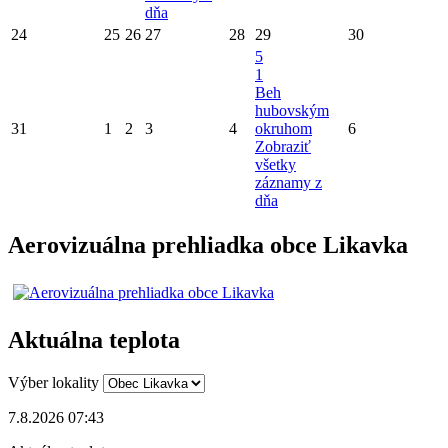
dňa
24
25
26
27
28
29
30
5
1
Beh
hubovským
31
1
2
3
4
okruhom
6
Zobraziť
všetky
záznamy z
dňa
Aerovizuálna prehliadka obce Likavka
Aktuálna teplota
Výber lokality
7.8.2026 07:43