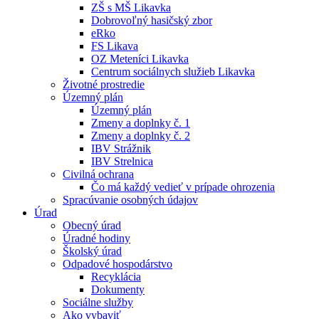
ZŠ s MŠ Likavka
Dobrovoľný hasičský zbor
eRko
FS Likava
OZ Meteníci Likavka
Centrum sociálnych služieb Likavka
Životné prostredie
Územný plán
Územný plán
Zmeny a doplnky č. 1
Zmeny a doplnky č. 2
IBV Strážnik
IBV Strelnica
Civilná ochrana
Čo má každý vedieť v prípade ohrozenia
Spracúvanie osobných údajov
Úrad
Obecný úrad
Úradné hodiny
Školský úrad
Odpadové hospodárstvo
Recyklácia
Dokumenty
Sociálne služby
Ako vybaviť