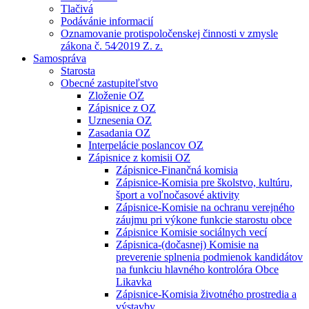
Tlačivá
Podávánie informacií
Oznamovanie protispoločenskej činnosti v zmysle
zákona č. 54⁄2019 Z. z.
Samospráva
Starosta
Obecné zastupiteľstvo
Zloženie OZ
Zápisnice z OZ
Uznesenia OZ
Zasadania OZ
Interpelácie poslancov OZ
Zápisnice z komisii OZ
Zápisnice-Finančná komisia
Zápisnice-Komisia pre školstvo, kultúru,
šport a voľnočasové aktivity
Zápisnice-Komisie na ochranu verejného
záujmu pri výkone funkcie starostu obce
Zápisnice Komisie sociálnych vecí
Zápisnica-(dočasnej) Komisie na
preverenie splnenia podmienok kandidátov
na funkciu hlavného kontrolóra Obce
Likavka
Zápisnice-Komisia životného prostredia a
výstavby