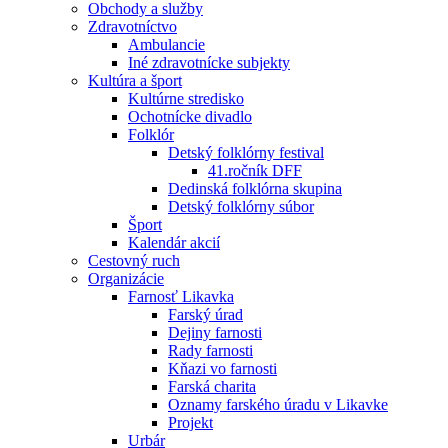
Obchody a služby
Zdravotníctvo
Ambulancie
Iné zdravotnícke subjekty
Kultúra a šport
Kultúrne stredisko
Ochotnícke divadlo
Folklór
Detský folklórny festival
41.ročník DFF
Dedinská folklórna skupina
Detský folklórny súbor
Šport
Kalendár akcií
Cestovný ruch
Organizácie
Farnosť Likavka
Farský úrad
Dejiny farnosti
Rady farnosti
Kňazi vo farnosti
Farská charita
Oznamy farského úradu v Likavke
Projekt
Urbár