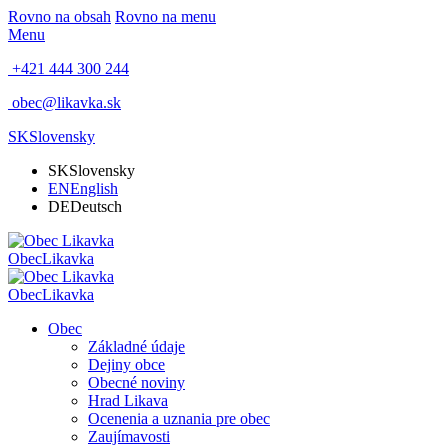
Rovno na obsah
Rovno na menu
Menu
+421 444 300 244
obec@likavka.sk
SK
Slovensky
SK
Slovensky
EN
English
DE
Deutsch
Obec
Likavka
Obec
Likavka
Obec
Základné údaje
Dejiny obce
Obecné noviny
Hrad Likava
Ocenenia a uznania pre obec
Zaujímavosti