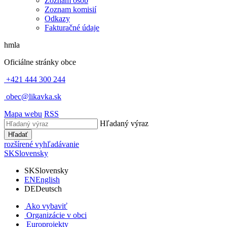
Zoznam osôb
Zoznam komisií
Odkazy
Fakturačné údaje
hmla
Oficiálne stránky obce
+421 444 300 244
obec@likavka.sk
Mapa webu
RSS
Hľadaný výraz
Hľadať
rozšírené vyhľadávanie
SK
Slovensky
SK
Slovensky
EN
English
DE
Deutsch
Ako vybaviť
Organizácie v obci
Europrojekty