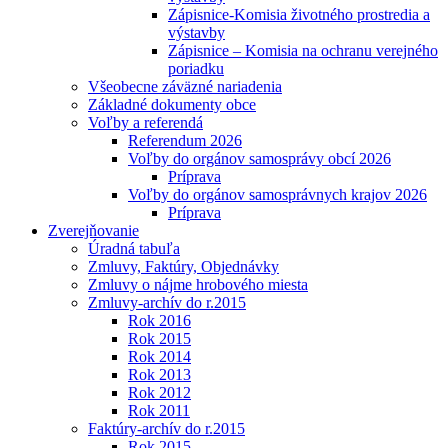
Zápisnice-Komisia životného prostredia a
výstavby
Zápisnice – Komisia na ochranu verejného
poriadku
Všeobecne záväzné nariadenia
Základné dokumenty obce
Voľby a referendá
Referendum 2026
Voľby do orgánov samosprávy obcí 2026
Príprava
Voľby do orgánov samosprávnych krajov 2026
Príprava
Zverejňovanie
Úradná tabuľa
Zmluvy, Faktúry, Objednávky
Zmluvy o nájme hrobového miesta
Zmluvy-archív do r.2015
Rok 2016
Rok 2015
Rok 2014
Rok 2013
Rok 2012
Rok 2011
Faktúry-archív do r.2015
Rok 2015