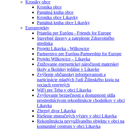
Kroniky obce
Kronika obce
Pamätná kniha obce
Kronika obce Likavky
Pamätná kniha obce Likavky
Europrojekty
Priatelia pre Európu - Friends for Europe
Stavebné úpravy a zateplenie Zdravotného
strediska
Projekt Likavka - Wilkowice
Partnerstvo pre Európu-Partnership for Europe
Projekt Wilkowice – Likavka
Znižovanie energetickej náročnosti materskej
školy a školskej jedálne v Likavke
Zvýšenie občianskej informovanosti a
participácie mladých ľudí Žilinského kraja na
veciach verejných
WiFi pre Teba v obci Likavka
Zvyšovanie bezpečnosti a dostupnosti sídla
prostredníctvom rekonštrukcie chodníkov v obci
Likavka
Zberný dvor Likavka
Riešenie migračných výziev v obci Likavka
Rekonštrukcia nevyužívaného objektu v obci na
komunitné centrum v obci Likavka