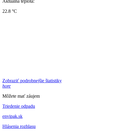
Aktuálna teplota:
22.8 °C
Zobraziť podrobnejšie štatistiky
hore
Môžete mať záujem
Triedenie odpadu
envipak.sk
Hlásenia rozhlasu