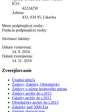
IČO:
42224250
Adresa:
433, 034 95, Likavka
Meno podpisujúcej osoby:
Funkcia podpisujúcej osoby:
Súvisiace faktúry:
Dátum vystavenia:
14. 9. 2016
Dátum zverejnenia:
14. 11. 2016
Zverejňovanie
Úradná tabuľa
Zmluvy, Faktúry, Objednávky
Zmluvy o nájme hrobového miesta
Zmluvy-archív do r.2015
Faktúry-archív do r.2015
Objednávky-archív do r.2015
Zakázky nad 5000 Eur
Verejné obstarávanie