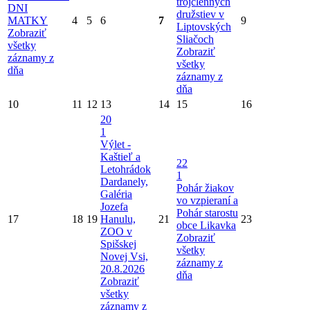
trojčlenných
DNI
družstiev v
MATKY
4
5
6
7
9
Liptovských
Zobraziť
Sliačoch
všetky
Zobraziť
záznamy z
všetky
dňa
záznamy z
dňa
10
11
12
13
14
15
16
20
1
Výlet -
Kaštieľ a
22
Letohrádok
1
Dardanely,
Pohár žiakov
Galéria
vo vzpieraní a
Jozefa
Pohár starostu
17
18
19
Hanulu,
21
23
obce Likavka
ZOO v
Zobraziť
Spišskej
všetky
Novej Vsi,
záznamy z
20.8.2026
dňa
Zobraziť
všetky
záznamy z