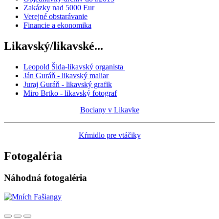
Zakázky nad 5000 Eur
Verejné obstarávanie
Financie a ekonomika
Likavský/likavské...
Leopold Šida-likavský organista
Ján Guráň - likavský maliar
Juraj Guráň - likavský grafik
Miro Brtko - likavský fotograf
Bociany v Likavke
Kŕmidlo pre vtáčiky
Fotogaléria
Náhodná fotogaléria