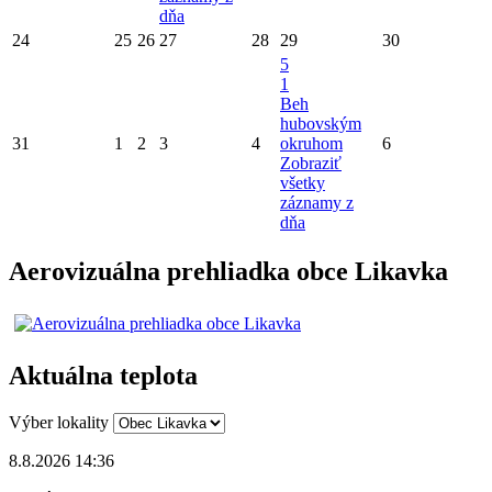
dňa
24
25
26
27
28
29
30
5
1
Beh
hubovským
31
1
2
3
4
okruhom
6
Zobraziť
všetky
záznamy z
dňa
Aerovizuálna prehliadka obce Likavka
Aktuálna teplota
Výber lokality
8.8.2026 14:36