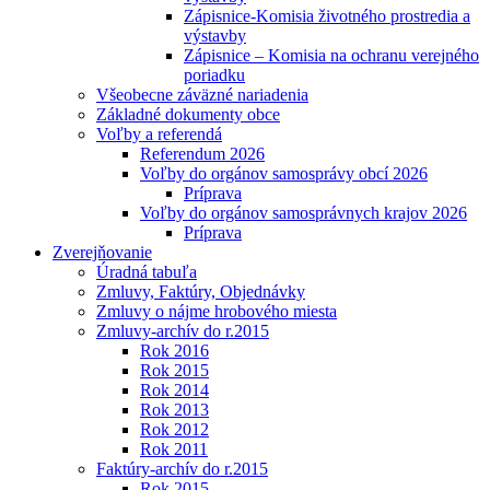
Zápisnice-Komisia životného prostredia a
výstavby
Zápisnice – Komisia na ochranu verejného
poriadku
Všeobecne záväzné nariadenia
Základné dokumenty obce
Voľby a referendá
Referendum 2026
Voľby do orgánov samosprávy obcí 2026
Príprava
Voľby do orgánov samosprávnych krajov 2026
Príprava
Zverejňovanie
Úradná tabuľa
Zmluvy, Faktúry, Objednávky
Zmluvy o nájme hrobového miesta
Zmluvy-archív do r.2015
Rok 2016
Rok 2015
Rok 2014
Rok 2013
Rok 2012
Rok 2011
Faktúry-archív do r.2015
Rok 2015