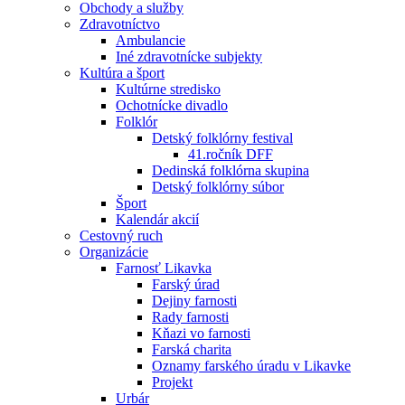
Obchody a služby
Zdravotníctvo
Ambulancie
Iné zdravotnícke subjekty
Kultúra a šport
Kultúrne stredisko
Ochotnícke divadlo
Folklór
Detský folklórny festival
41.ročník DFF
Dedinská folklórna skupina
Detský folklórny súbor
Šport
Kalendár akcií
Cestovný ruch
Organizácie
Farnosť Likavka
Farský úrad
Dejiny farnosti
Rady farnosti
Kňazi vo farnosti
Farská charita
Oznamy farského úradu v Likavke
Projekt
Urbár