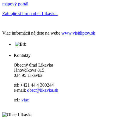
mapový portál
Zahrajte si hru o obci Likavka.
Viac informácii nájdete na webe
www.visitliptov.sk
Kontakty
Obecný úrad Likavka
Jánovčíkova 815
034 95 Likavka
tel: +421 44 4 300244
e-mail:
obec@likavka.sk
tel.:
viac