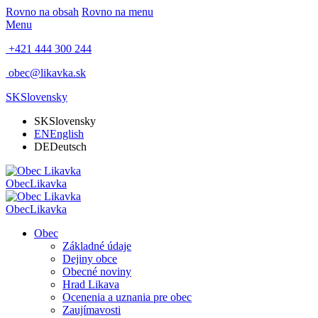
Rovno na obsah
Rovno na menu
Menu
+421 444 300 244
obec@likavka.sk
SK
Slovensky
SK
Slovensky
EN
English
DE
Deutsch
Obec
Likavka
Obec
Likavka
Obec
Základné údaje
Dejiny obce
Obecné noviny
Hrad Likava
Ocenenia a uznania pre obec
Zaujímavosti