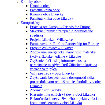
Kroniky obce
Kronika obce
Pamätná kniha obce
Kronika obce Likavky
Pamätná kniha obce Likavky
Europrojekty
Priatelia pre Európu - Friends for Europe
Stavebné úpravy a zateplenie Zdravotného
strediska
Projekt Likavka - Wilkowice
Partnerstvo pre Európu-Partnership for Europe
Projekt Wilkowice – Likavka
Znižovanie energetickej náročnosti materskej
školy a školskej jedálne v Likavke
Zvýšenie občianskej informovanosti a
participácie mladých ľudí Žilinského kraja na
veciach verejných
WiFi pre Teba v obci Likavka
Zvyšovanie bezpečnosti a dostupnosti sídla
prostredníctvom rekonštrukcie chodníkov v obci
Likavka
Zberný dvor Likavka
Riešenie migračných výziev v obci Likavka
Rekonštrukcia nevyužívaného objektu v obci na
komunitné centrum v obci Likavka