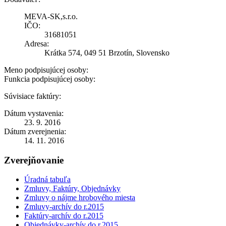
MEVA-SK,s.r.o.
IČO:
31681051
Adresa:
Krátka 574, 049 51 Brzotín, Slovensko
Meno podpisujúcej osoby:
Funkcia podpisujúcej osoby:
Súvisiace faktúry:
Dátum vystavenia:
23. 9. 2016
Dátum zverejnenia:
14. 11. 2016
Zverejňovanie
Úradná tabuľa
Zmluvy, Faktúry, Objednávky
Zmluvy o nájme hrobového miesta
Zmluvy-archív do r.2015
Faktúry-archív do r.2015
Objednávky-archív do r.2015