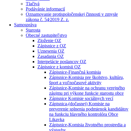
Tlačivá
Podávánie informacií
Oznamovanie protispoločenskej činnosti v zmysle
zákona č. 54⁄2019 Z. z.
Samospráva
Starosta
Obecné zastupiteľstvo
Zloženie OZ
Zápisnice z OZ
Uznesenia OZ
Zasadania OZ
Interpelácie poslancov OZ
Zápisnice z komisii OZ
Zápisnice-Finančná komisia
Zápisnice-Komisia pre školstvo, kultúru,
šport a voľnočasové aktivity
Zápisnice-Komisie na ochranu verejného
záujmu pri výkone funkcie starostu obce
Zápisnice Komisie sociálnych vecí
Zápisnica-(dočasnej) Komisie na
preverenie splnenia podmienok kandidátov
na funkciu hlavného kontrolóra Obce
Likavka
Zápisnice-Komisia životného prostredia a
výstavby