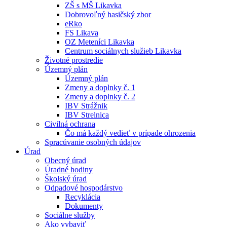
ZŠ s MŠ Likavka
Dobrovoľný hasičský zbor
eRko
FS Likava
OZ Meteníci Likavka
Centrum sociálnych služieb Likavka
Životné prostredie
Územný plán
Územný plán
Zmeny a doplnky č. 1
Zmeny a doplnky č. 2
IBV Strážnik
IBV Strelnica
Civilná ochrana
Čo má každý vedieť v prípade ohrozenia
Spracúvanie osobných údajov
Úrad
Obecný úrad
Úradné hodiny
Školský úrad
Odpadové hospodárstvo
Recyklácia
Dokumenty
Sociálne služby
Ako vybaviť