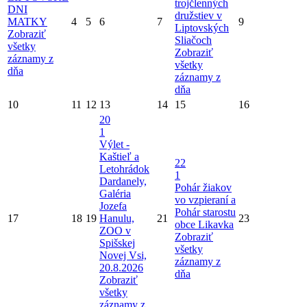
trojčlenných
DNI
družstiev v
MATKY
4
5
6
7
9
Liptovských
Zobraziť
Sliačoch
všetky
Zobraziť
záznamy z
všetky
dňa
záznamy z
dňa
10
11
12
13
14
15
16
20
1
Výlet -
Kaštieľ a
22
Letohrádok
1
Dardanely,
Pohár žiakov
Galéria
vo vzpieraní a
Jozefa
Pohár starostu
17
18
19
Hanulu,
21
23
obce Likavka
ZOO v
Zobraziť
Spišskej
všetky
Novej Vsi,
záznamy z
20.8.2026
dňa
Zobraziť
všetky
záznamy z