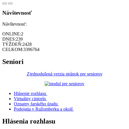
Návštevnosť
Návštevnosť:
ONLINE:
2
DNES:
239
TÝŽDEŇ:
2428
CELKOM:
3396764
Seniori
Zjednodušená verzia stránok pre seniorov
Hlásenie rozhlasu
Virtuálny cintorín
Oznamy farského úradu
Podujatia v Ružomberku a okolí
Hlásenia rozhlasu