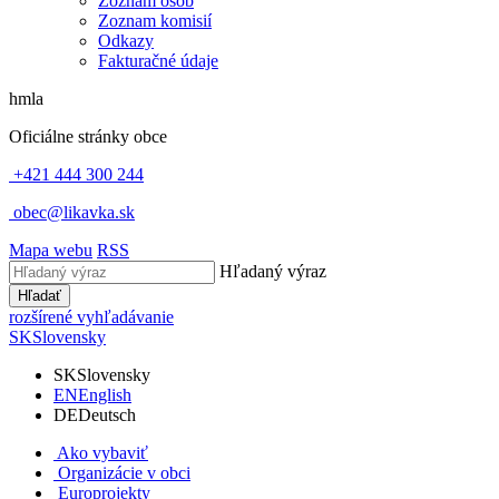
Zoznam osôb
Zoznam komisií
Odkazy
Fakturačné údaje
hmla
Oficiálne stránky obce
+421 444 300 244
obec@likavka.sk
Mapa webu
RSS
Hľadaný výraz
Hľadať
rozšírené vyhľadávanie
SK
Slovensky
SK
Slovensky
EN
English
DE
Deutsch
Ako vybaviť
Organizácie v obci
Europrojekty