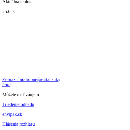
Aktuálna teplota:
25.6 °C
Zobraziť podrobnejšie štatistiky
hore
Môžete mať záujem
Triedenie odpadu
envipak.sk
Hlásenia rozhlasu