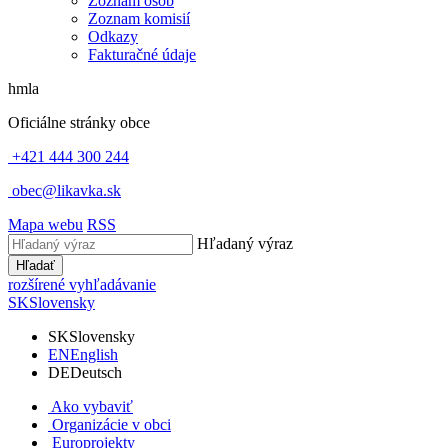
Zoznam osôb
Zoznam komisií
Odkazy
Fakturačné údaje
hmla
Oficiálne stránky obce
+421 444 300 244
obec@likavka.sk
Mapa webu
RSS
Hľadaný výraz
Hľadať
rozšírené vyhľadávanie
SK
Slovensky
SK
Slovensky
EN
English
DE
Deutsch
Ako vybaviť
Organizácie v obci
Europrojekty