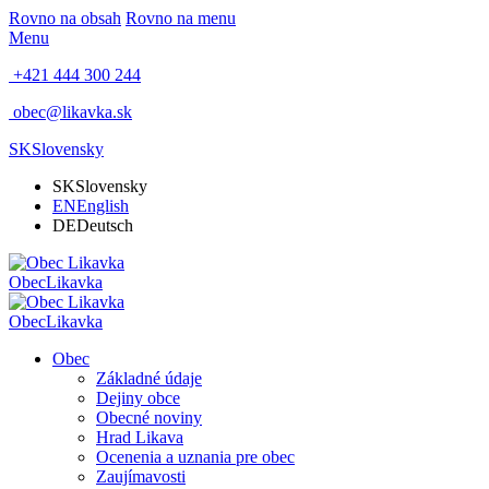
Rovno na obsah
Rovno na menu
Menu
+421 444 300 244
obec@likavka.sk
SK
Slovensky
SK
Slovensky
EN
English
DE
Deutsch
Obec
Likavka
Obec
Likavka
Obec
Základné údaje
Dejiny obce
Obecné noviny
Hrad Likava
Ocenenia a uznania pre obec
Zaujímavosti