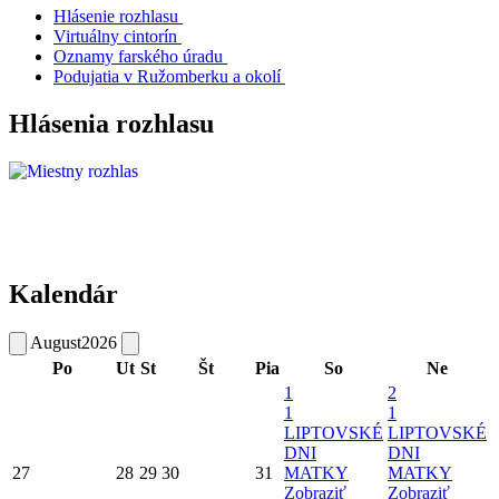
Hlásenie rozhlasu
Virtuálny cintorín
Oznamy farského úradu
Podujatia v Ružomberku a okolí
Hlásenia rozhlasu
Kalendár
August
2026
Po
Ut
St
Št
Pia
So
Ne
1
2
1
1
LIPTOVSKÉ
LIPTOVSKÉ
DNI
DNI
27
28
29
30
31
MATKY
MATKY
Zobraziť
Zobraziť