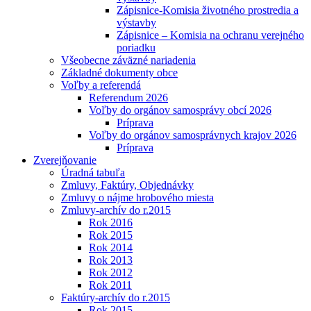
Zápisnice-Komisia životného prostredia a
výstavby
Zápisnice – Komisia na ochranu verejného
poriadku
Všeobecne záväzné nariadenia
Základné dokumenty obce
Voľby a referendá
Referendum 2026
Voľby do orgánov samosprávy obcí 2026
Príprava
Voľby do orgánov samosprávnych krajov 2026
Príprava
Zverejňovanie
Úradná tabuľa
Zmluvy, Faktúry, Objednávky
Zmluvy o nájme hrobového miesta
Zmluvy-archív do r.2015
Rok 2016
Rok 2015
Rok 2014
Rok 2013
Rok 2012
Rok 2011
Faktúry-archív do r.2015
Rok 2015