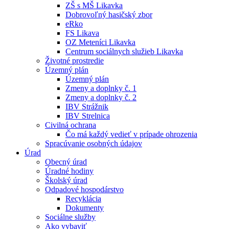
ZŠ s MŠ Likavka
Dobrovoľný hasičský zbor
eRko
FS Likava
OZ Meteníci Likavka
Centrum sociálnych služieb Likavka
Životné prostredie
Územný plán
Územný plán
Zmeny a doplnky č. 1
Zmeny a doplnky č. 2
IBV Strážnik
IBV Strelnica
Civilná ochrana
Čo má každý vedieť v prípade ohrozenia
Spracúvanie osobných údajov
Úrad
Obecný úrad
Úradné hodiny
Školský úrad
Odpadové hospodárstvo
Recyklácia
Dokumenty
Sociálne služby
Ako vybaviť