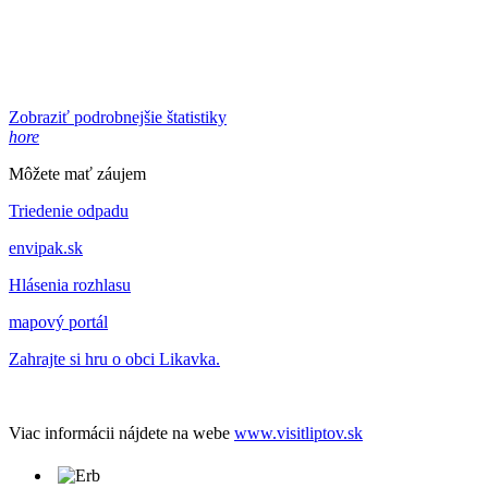
Zobraziť podrobnejšie štatistiky
hore
Môžete mať záujem
Triedenie odpadu
envipak.sk
Hlásenia rozhlasu
mapový portál
Zahrajte si hru o obci Likavka.
Viac informácii nájdete na webe
www.visitliptov.sk