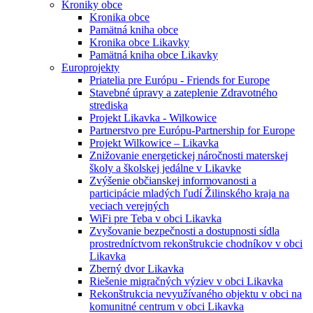
Kroniky obce
Kronika obce
Pamätná kniha obce
Kronika obce Likavky
Pamätná kniha obce Likavky
Europrojekty
Priatelia pre Európu - Friends for Europe
Stavebné úpravy a zateplenie Zdravotného
strediska
Projekt Likavka - Wilkowice
Partnerstvo pre Európu-Partnership for Europe
Projekt Wilkowice – Likavka
Znižovanie energetickej náročnosti materskej
školy a školskej jedálne v Likavke
Zvýšenie občianskej informovanosti a
participácie mladých ľudí Žilinského kraja na
veciach verejných
WiFi pre Teba v obci Likavka
Zvyšovanie bezpečnosti a dostupnosti sídla
prostredníctvom rekonštrukcie chodníkov v obci
Likavka
Zberný dvor Likavka
Riešenie migračných výziev v obci Likavka
Rekonštrukcia nevyužívaného objektu v obci na
komunitné centrum v obci Likavka