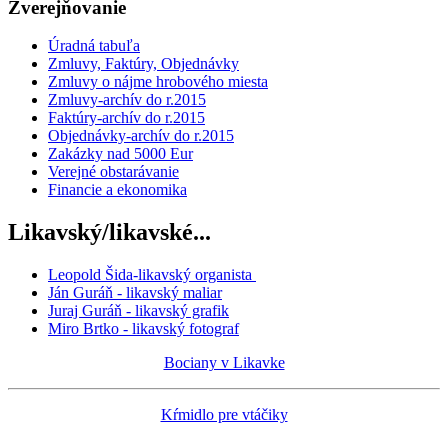
Zverejňovanie
Úradná tabuľa
Zmluvy, Faktúry, Objednávky
Zmluvy o nájme hrobového miesta
Zmluvy-archív do r.2015
Faktúry-archív do r.2015
Objednávky-archív do r.2015
Zakázky nad 5000 Eur
Verejné obstarávanie
Financie a ekonomika
Likavský/likavské...
Leopold Šida-likavský organista
Ján Guráň - likavský maliar
Juraj Guráň - likavský grafik
Miro Brtko - likavský fotograf
Bociany v Likavke
Kŕmidlo pre vtáčiky