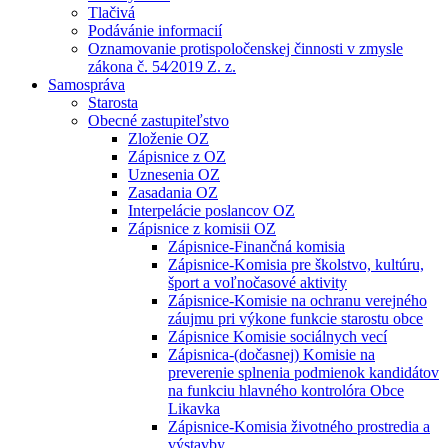
Tlačivá
Podávánie informacií
Oznamovanie protispoločenskej činnosti v zmysle
zákona č. 54⁄2019 Z. z.
Samospráva
Starosta
Obecné zastupiteľstvo
Zloženie OZ
Zápisnice z OZ
Uznesenia OZ
Zasadania OZ
Interpelácie poslancov OZ
Zápisnice z komisii OZ
Zápisnice-Finančná komisia
Zápisnice-Komisia pre školstvo, kultúru,
šport a voľnočasové aktivity
Zápisnice-Komisie na ochranu verejného
záujmu pri výkone funkcie starostu obce
Zápisnice Komisie sociálnych vecí
Zápisnica-(dočasnej) Komisie na
preverenie splnenia podmienok kandidátov
na funkciu hlavného kontrolóra Obce
Likavka
Zápisnice-Komisia životného prostredia a
výstavby