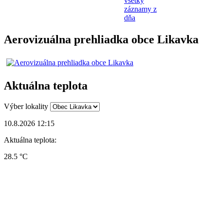
všetky
záznamy z
dňa
Aerovizuálna prehliadka obce Likavka
Aktuálna teplota
Výber lokality
10.8.2026 12:15
Aktuálna teplota:
28.5 °C