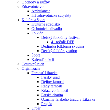
Obchody a služby
Zdravotníctvo
Ambulancie
Iné zdravotnícke subjekty
Kultúra a šport
Kultúrne stredisko
Ochotnícke divadlo
Folklór
Detský folklórny festival
41.ročník DFF
Dedinská folklórna skupina
Detský folklórny súbor
Šport
Kalendár akcií
Cestovný ruch
Organizácie
Farnosť Likavka
Farský úrad
Dejiny farnosti
Rady farnosti
Kňazi vo farnosti
Farská charita
Oznamy farského úradu v Likavke
Projekt
Urbár