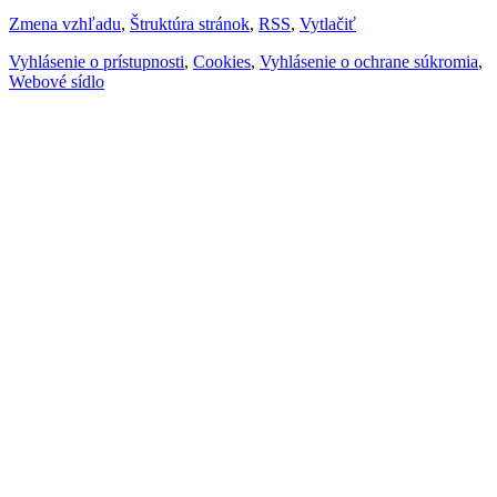
Zmena vzhľadu
,
Štruktúra stránok
,
RSS
,
Vytlačiť
Vyhlásenie o prístupnosti
,
Cookies
,
Vyhlásenie o ochrane súkromia
,
Webové sídlo