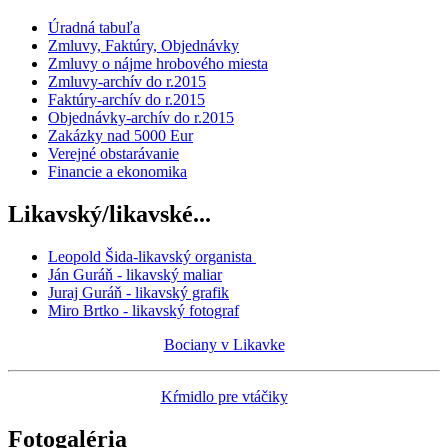
Úradná tabuľa
Zmluvy, Faktúry, Objednávky
Zmluvy o nájme hrobového miesta
Zmluvy-archív do r.2015
Faktúry-archív do r.2015
Objednávky-archív do r.2015
Zakázky nad 5000 Eur
Verejné obstarávanie
Financie a ekonomika
Likavský/likavské...
Leopold Šida-likavský organista
Ján Guráň - likavský maliar
Juraj Guráň - likavský grafik
Miro Brtko - likavský fotograf
Bociany v Likavke
Kŕmidlo pre vtáčiky
Fotogaléria