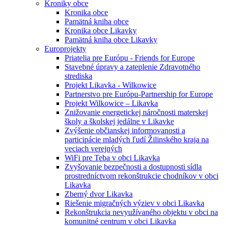
Kroniky obce
Kronika obce
Pamätná kniha obce
Kronika obce Likavky
Pamätná kniha obce Likavky
Europrojekty
Priatelia pre Európu - Friends for Europe
Stavebné úpravy a zateplenie Zdravotného
strediska
Projekt Likavka - Wilkowice
Partnerstvo pre Európu-Partnership for Europe
Projekt Wilkowice – Likavka
Znižovanie energetickej náročnosti materskej
školy a školskej jedálne v Likavke
Zvýšenie občianskej informovanosti a
participácie mladých ľudí Žilinského kraja na
veciach verejných
WiFi pre Teba v obci Likavka
Zvyšovanie bezpečnosti a dostupnosti sídla
prostredníctvom rekonštrukcie chodníkov v obci
Likavka
Zberný dvor Likavka
Riešenie migračných výziev v obci Likavka
Rekonštrukcia nevyužívaného objektu v obci na
komunitné centrum v obci Likavka