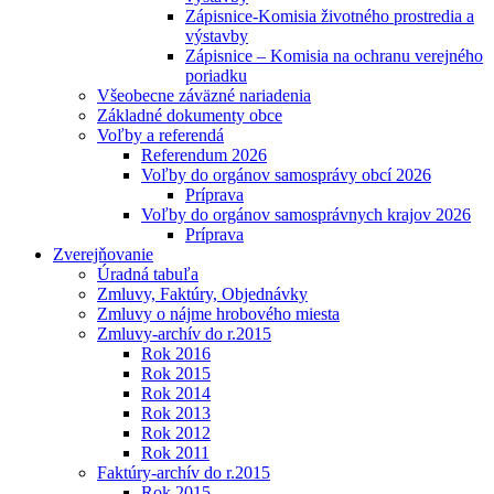
Zápisnice-Komisia životného prostredia a
výstavby
Zápisnice – Komisia na ochranu verejného
poriadku
Všeobecne záväzné nariadenia
Základné dokumenty obce
Voľby a referendá
Referendum 2026
Voľby do orgánov samosprávy obcí 2026
Príprava
Voľby do orgánov samosprávnych krajov 2026
Príprava
Zverejňovanie
Úradná tabuľa
Zmluvy, Faktúry, Objednávky
Zmluvy o nájme hrobového miesta
Zmluvy-archív do r.2015
Rok 2016
Rok 2015
Rok 2014
Rok 2013
Rok 2012
Rok 2011
Faktúry-archív do r.2015
Rok 2015