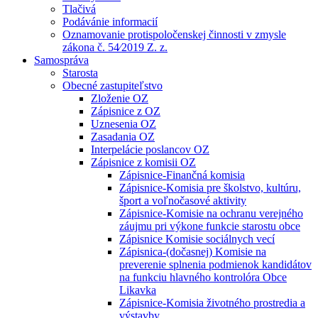
Tlačivá
Podávánie informacií
Oznamovanie protispoločenskej činnosti v zmysle
zákona č. 54⁄2019 Z. z.
Samospráva
Starosta
Obecné zastupiteľstvo
Zloženie OZ
Zápisnice z OZ
Uznesenia OZ
Zasadania OZ
Interpelácie poslancov OZ
Zápisnice z komisii OZ
Zápisnice-Finančná komisia
Zápisnice-Komisia pre školstvo, kultúru,
šport a voľnočasové aktivity
Zápisnice-Komisie na ochranu verejného
záujmu pri výkone funkcie starostu obce
Zápisnice Komisie sociálnych vecí
Zápisnica-(dočasnej) Komisie na
preverenie splnenia podmienok kandidátov
na funkciu hlavného kontrolóra Obce
Likavka
Zápisnice-Komisia životného prostredia a
výstavby