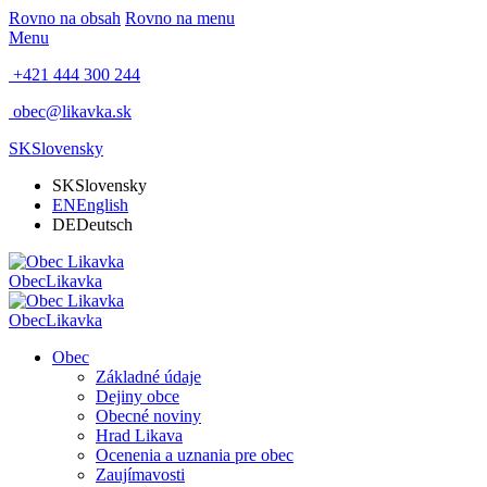
Rovno na obsah
Rovno na menu
Menu
+421 444 300 244
obec@likavka.sk
SK
Slovensky
SK
Slovensky
EN
English
DE
Deutsch
Obec
Likavka
Obec
Likavka
Obec
Základné údaje
Dejiny obce
Obecné noviny
Hrad Likava
Ocenenia a uznania pre obec
Zaujímavosti