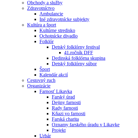
Obchody a služby
Zdravotníctvo
Ambulancie
Iné zdravotnícke subjekty
Kultúra a šport
Kultúrne stredisko
Ochotnícke divadlo
Folklór
Detský folklórny festival
41.ročník DFF
Dedinská folklórna skupina
Detský folklórny súbor
Šport
Kalendár akcií
Cestovný ruch
Organizácie
Farnosť Likavka
Farský úrad
Dejiny farnosti
Rady farnosti
Kňazi vo farnosti
Farská charita
Oznamy farského úradu v Likavke
Projekt
Urbár