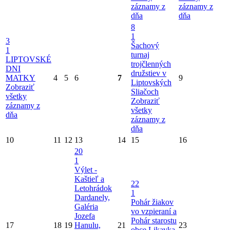
záznamy z
záznamy z
dňa
dňa
8
1
3
Šachový
1
turnaj
LIPTOVSKÉ
trojčlenných
DNI
družstiev v
MATKY
4
5
6
7
9
Liptovských
Zobraziť
Sliačoch
všetky
Zobraziť
záznamy z
všetky
dňa
záznamy z
dňa
10
11
12
13
14
15
16
20
1
Výlet -
Kaštieľ a
22
Letohrádok
1
Dardanely,
Pohár žiakov
Galéria
vo vzpieraní a
Jozefa
Pohár starostu
17
18
19
Hanulu,
21
23
obce Likavka