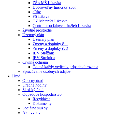
ZŠ s MŠ Likavka
Dobrovoľný hasičský zbor
eRko
FS Likava
OZ Meteníci Likavka
Centrum sociálnych služieb Likavka
Životné prostredie
Územný plán
Územný plán
Zmeny a doplnky č. 1
Zmeny a doplnky č. 2
IBV Strážnik
IBV Strelnica
Civilná ochrana
Čo má každý vedieť v prípade ohrozenia
Spracúvanie osobných údajov
Úrad
Obecný úrad
Úradné hodiny
Školský úrad
Odpadové hospodárstvo
Recyklácia
Dokumenty
Sociálne služby
Ako vybaviť