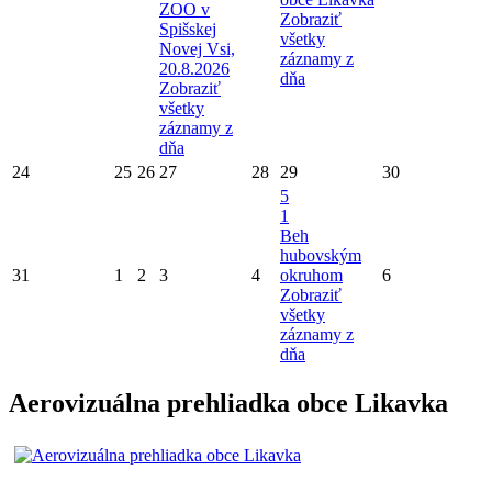
ZOO v
Zobraziť
Spišskej
všetky
Novej Vsi,
záznamy z
20.8.2026
dňa
Zobraziť
všetky
záznamy z
dňa
24
25
26
27
28
29
30
5
1
Beh
hubovským
31
1
2
3
4
okruhom
6
Zobraziť
všetky
záznamy z
dňa
Aerovizuálna prehliadka obce Likavka