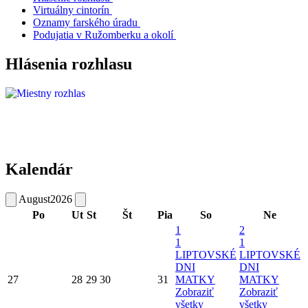
Virtuálny cintorín
Oznamy farského úradu
Podujatia v Ružomberku a okolí
Hlásenia rozhlasu
Kalendár
August
2026
Po
Ut
St
Št
Pia
So
Ne
1
2
1
1
LIPTOVSKÉ
LIPTOVSKÉ
DNI
DNI
27
28
29
30
31
MATKY
MATKY
Zobraziť
Zobraziť
všetky
všetky