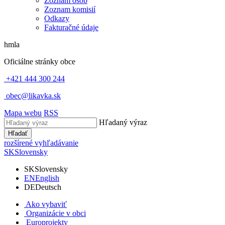
Zoznam osôb
Zoznam komisií
Odkazy
Fakturačné údaje
hmla
Oficiálne stránky obce
+421 444 300 244
obec@likavka.sk
Mapa webu
RSS
Hľadaný výraz
Hľadať
rozšírené vyhľadávanie
SK
Slovensky
SK
Slovensky
EN
English
DE
Deutsch
Ako vybaviť
Organizácie v obci
Europrojekty