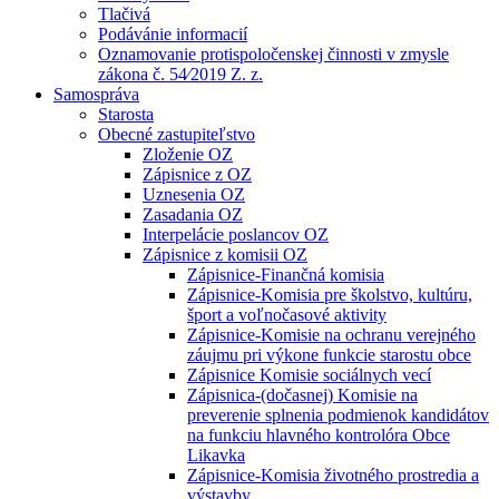
Tlačivá
Podávánie informacií
Oznamovanie protispoločenskej činnosti v zmysle
zákona č. 54⁄2019 Z. z.
Samospráva
Starosta
Obecné zastupiteľstvo
Zloženie OZ
Zápisnice z OZ
Uznesenia OZ
Zasadania OZ
Interpelácie poslancov OZ
Zápisnice z komisii OZ
Zápisnice-Finančná komisia
Zápisnice-Komisia pre školstvo, kultúru,
šport a voľnočasové aktivity
Zápisnice-Komisie na ochranu verejného
záujmu pri výkone funkcie starostu obce
Zápisnice Komisie sociálnych vecí
Zápisnica-(dočasnej) Komisie na
preverenie splnenia podmienok kandidátov
na funkciu hlavného kontrolóra Obce
Likavka
Zápisnice-Komisia životného prostredia a
výstavby