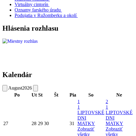
Virtuálny cintorín
Oznamy farského úradu
Podujatia v Ružomberku a okolí
Hlásenia rozhlasu
Kalendár
August
2026
Po
Ut
St
Št
Pia
So
Ne
1
2
1
1
LIPTOVSKÉ
LIPTOVSKÉ
DNI
DNI
27
28
29
30
31
MATKY
MATKY
Zobraziť
Zobraziť
všetky
všetky