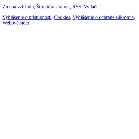
Zmena vzhľadu
,
Štruktúra stránok
,
RSS
,
Vytlačiť
Vyhlásenie o prístupnosti
,
Cookies
,
Vyhlásenie o ochrane súkromia
,
Webové sídlo