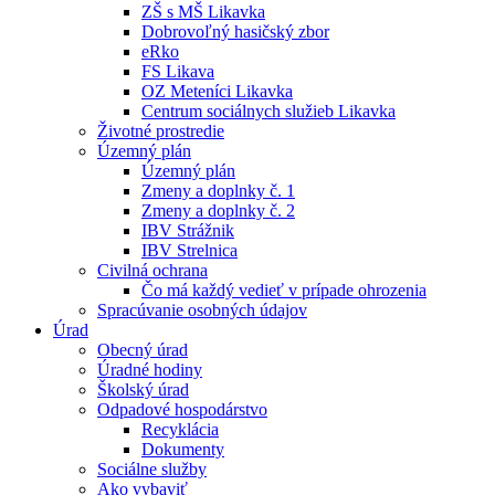
ZŠ s MŠ Likavka
Dobrovoľný hasičský zbor
eRko
FS Likava
OZ Meteníci Likavka
Centrum sociálnych služieb Likavka
Životné prostredie
Územný plán
Územný plán
Zmeny a doplnky č. 1
Zmeny a doplnky č. 2
IBV Strážnik
IBV Strelnica
Civilná ochrana
Čo má každý vedieť v prípade ohrozenia
Spracúvanie osobných údajov
Úrad
Obecný úrad
Úradné hodiny
Školský úrad
Odpadové hospodárstvo
Recyklácia
Dokumenty
Sociálne služby
Ako vybaviť