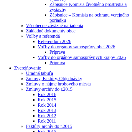
Zápisnice-Komisia životného prostredia a
výstavby
Zápisnice – Komisia na ochranu verejného
poriadku
Všeobecne záväzné nariadenia
Základné dokumenty obce
Voľby a referendá
Referendum 2026
Voľby do orgánov samosprávy obcí 2026
Príprava
Voľby do orgánov samosprávnych krajov 2026
Príprava
Zverejňovanie
Úradná tabuľa
Zmluvy, Faktúry, Objednávky
Zmluvy o nájme hrobového miesta
Zmluvy-archív do r.2015
Rok 2016
Rok 2015
Rok 2014
Rok 2013
Rok 2012
Rok 2011
Faktúry-archív do r.2015
Rok 2015