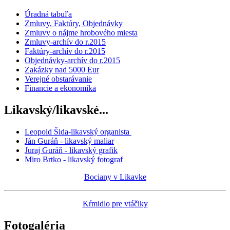
Úradná tabuľa
Zmluvy, Faktúry, Objednávky
Zmluvy o nájme hrobového miesta
Zmluvy-archív do r.2015
Faktúry-archív do r.2015
Objednávky-archív do r.2015
Zakázky nad 5000 Eur
Verejné obstarávanie
Financie a ekonomika
Likavský/likavské...
Leopold Šida-likavský organista
Ján Guráň - likavský maliar
Juraj Guráň - likavský grafik
Miro Brtko - likavský fotograf
Bociany v Likavke
Kŕmidlo pre vtáčiky
Fotogaléria