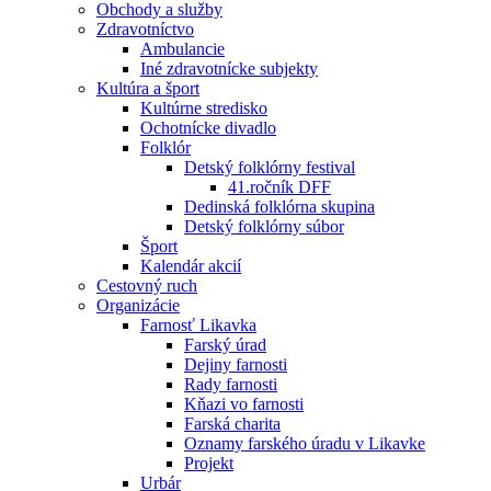
Obchody a služby
Zdravotníctvo
Ambulancie
Iné zdravotnícke subjekty
Kultúra a šport
Kultúrne stredisko
Ochotnícke divadlo
Folklór
Detský folklórny festival
41.ročník DFF
Dedinská folklórna skupina
Detský folklórny súbor
Šport
Kalendár akcií
Cestovný ruch
Organizácie
Farnosť Likavka
Farský úrad
Dejiny farnosti
Rady farnosti
Kňazi vo farnosti
Farská charita
Oznamy farského úradu v Likavke
Projekt
Urbár