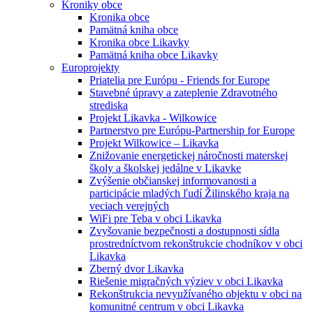
Kroniky obce
Kronika obce
Pamätná kniha obce
Kronika obce Likavky
Pamätná kniha obce Likavky
Europrojekty
Priatelia pre Európu - Friends for Europe
Stavebné úpravy a zateplenie Zdravotného
strediska
Projekt Likavka - Wilkowice
Partnerstvo pre Európu-Partnership for Europe
Projekt Wilkowice – Likavka
Znižovanie energetickej náročnosti materskej
školy a školskej jedálne v Likavke
Zvýšenie občianskej informovanosti a
participácie mladých ľudí Žilinského kraja na
veciach verejných
WiFi pre Teba v obci Likavka
Zvyšovanie bezpečnosti a dostupnosti sídla
prostredníctvom rekonštrukcie chodníkov v obci
Likavka
Zberný dvor Likavka
Riešenie migračných výziev v obci Likavka
Rekonštrukcia nevyužívaného objektu v obci na
komunitné centrum v obci Likavka