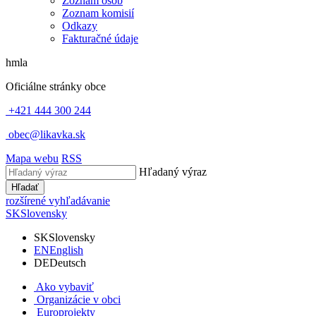
Zoznam osôb
Zoznam komisií
Odkazy
Fakturačné údaje
hmla
Oficiálne stránky obce
+421 444 300 244
obec@likavka.sk
Mapa webu
RSS
Hľadaný výraz
Hľadať
rozšírené vyhľadávanie
SK
Slovensky
SK
Slovensky
EN
English
DE
Deutsch
Ako vybaviť
Organizácie v obci
Europrojekty