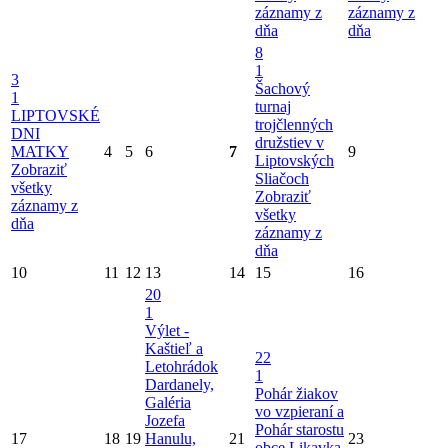
záznamy z
záznamy z
dňa
dňa
8
1
3
Šachový
1
turnaj
LIPTOVSKÉ
trojčlenných
DNI
družstiev v
MATKY
4
5
6
7
9
Liptovských
Zobraziť
Sliačoch
všetky
Zobraziť
záznamy z
všetky
dňa
záznamy z
dňa
10
11
12
13
14
15
16
20
1
Výlet -
Kaštieľ a
22
Letohrádok
1
Dardanely,
Pohár žiakov
Galéria
vo vzpieraní a
Jozefa
Pohár starostu
17
18
19
Hanulu,
21
23
obce Likavka