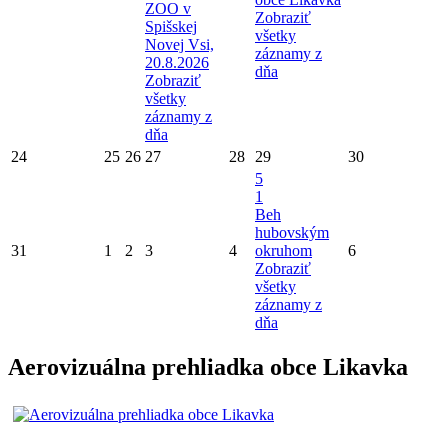
ZOO v
Zobraziť
Spišskej
všetky
Novej Vsi,
záznamy z
20.8.2026
dňa
Zobraziť
všetky
záznamy z
dňa
24
25
26
27
28
29
30
5
1
Beh
hubovským
31
1
2
3
4
okruhom
6
Zobraziť
všetky
záznamy z
dňa
Aerovizuálna prehliadka obce Likavka