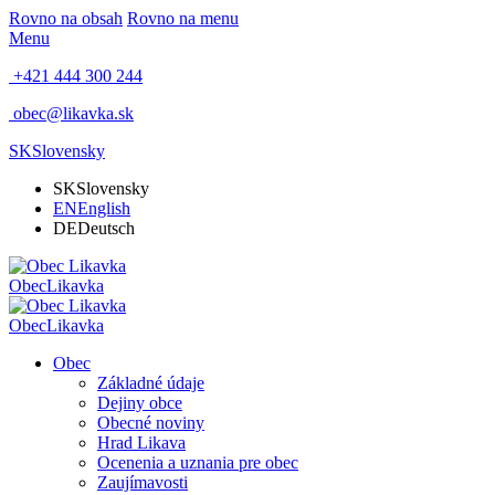
Rovno na obsah
Rovno na menu
Menu
+421 444 300 244
obec@likavka.sk
SK
Slovensky
SK
Slovensky
EN
English
DE
Deutsch
Obec
Likavka
Obec
Likavka
Obec
Základné údaje
Dejiny obce
Obecné noviny
Hrad Likava
Ocenenia a uznania pre obec
Zaujímavosti