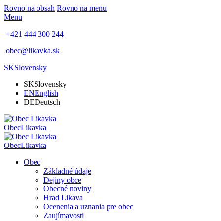
Rovno na obsah
Rovno na menu
Menu
+421 444 300 244
obec@likavka.sk
SK
Slovensky
SK
Slovensky
EN
English
DE
Deutsch
Obec
Likavka
Obec
Likavka
Obec
Základné údaje
Dejiny obce
Obecné noviny
Hrad Likava
Ocenenia a uznania pre obec
Zaujímavosti