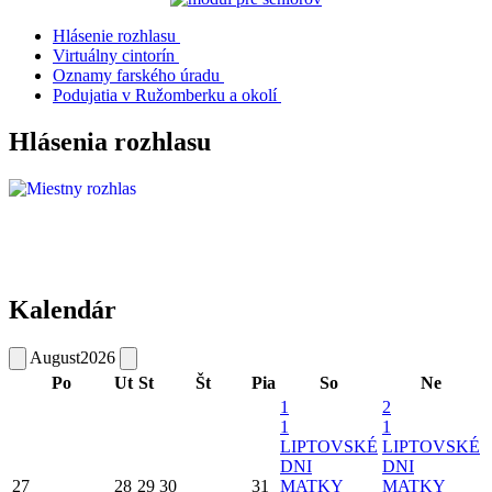
Hlásenie rozhlasu
Virtuálny cintorín
Oznamy farského úradu
Podujatia v Ružomberku a okolí
Hlásenia rozhlasu
Kalendár
August
2026
Po
Ut
St
Št
Pia
So
Ne
1
2
1
1
LIPTOVSKÉ
LIPTOVSKÉ
DNI
DNI
27
28
29
30
31
MATKY
MATKY