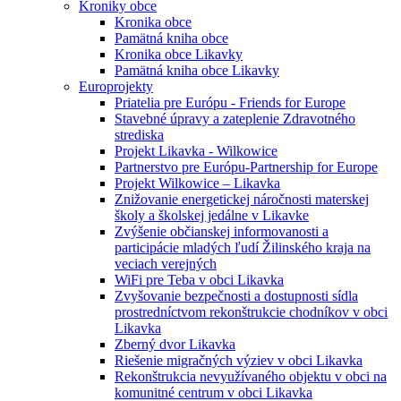
Kroniky obce
Kronika obce
Pamätná kniha obce
Kronika obce Likavky
Pamätná kniha obce Likavky
Europrojekty
Priatelia pre Európu - Friends for Europe
Stavebné úpravy a zateplenie Zdravotného
strediska
Projekt Likavka - Wilkowice
Partnerstvo pre Európu-Partnership for Europe
Projekt Wilkowice – Likavka
Znižovanie energetickej náročnosti materskej
školy a školskej jedálne v Likavke
Zvýšenie občianskej informovanosti a
participácie mladých ľudí Žilinského kraja na
veciach verejných
WiFi pre Teba v obci Likavka
Zvyšovanie bezpečnosti a dostupnosti sídla
prostredníctvom rekonštrukcie chodníkov v obci
Likavka
Zberný dvor Likavka
Riešenie migračných výziev v obci Likavka
Rekonštrukcia nevyužívaného objektu v obci na
komunitné centrum v obci Likavka