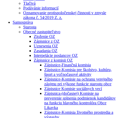
Tlačivá
Podávánie informacií
Oznamovanie protispoločenskej činnosti v zmysle
zákona č. 54⁄2019 Z. z.
Samospráva
Starosta
Obecné zastupiteľstvo
Zloženie OZ
Zápisnice z OZ
Uznesenia OZ
Zasadania OZ
Interpelácie poslancov OZ
Zápisnice z komisii OZ
Zápisnice-Finančná komisia
Zápisnice-Komisia pre školstvo, kultúru,
šport a voľnočasové aktivity
Zápisnice-Komisie na ochranu verejného
záujmu pri výkone funkcie starostu obce
Zápisnice Komisie sociálnych vecí
Zápisnica-(dočasnej) Komisie na
preverenie splnenia podmienok kandidátov
na funkciu hlavného kontrolóra Obce
Likavka
Zápisnice-Komisia životného prostredia a
výstavby