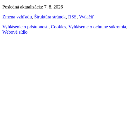
Posledná aktualizácia: 7. 8. 2026
Zmena vzhľadu
,
Štruktúra stránok
,
RSS
,
Vytlačiť
Vyhlásenie o prístupnosti
,
Cookies
,
Vyhlásenie o ochrane súkromia
,
Webové sídlo