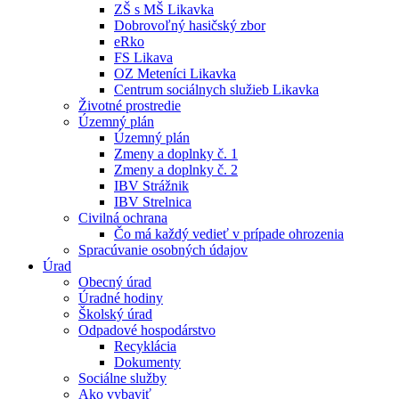
ZŠ s MŠ Likavka
Dobrovoľný hasičský zbor
eRko
FS Likava
OZ Meteníci Likavka
Centrum sociálnych služieb Likavka
Životné prostredie
Územný plán
Územný plán
Zmeny a doplnky č. 1
Zmeny a doplnky č. 2
IBV Strážnik
IBV Strelnica
Civilná ochrana
Čo má každý vedieť v prípade ohrozenia
Spracúvanie osobných údajov
Úrad
Obecný úrad
Úradné hodiny
Školský úrad
Odpadové hospodárstvo
Recyklácia
Dokumenty
Sociálne služby
Ako vybaviť