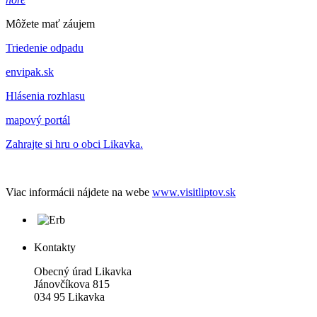
Môžete mať záujem
Triedenie odpadu
envipak.sk
Hlásenia rozhlasu
mapový portál
Zahrajte si hru o obci Likavka.
Viac informácii nájdete na webe
www.visitliptov.sk
Kontakty
Obecný úrad Likavka
Jánovčíkova 815
034 95 Likavka