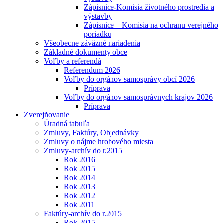
Zápisnice-Komisia životného prostredia a
výstavby
Zápisnice – Komisia na ochranu verejného
poriadku
Všeobecne záväzné nariadenia
Základné dokumenty obce
Voľby a referendá
Referendum 2026
Voľby do orgánov samosprávy obcí 2026
Príprava
Voľby do orgánov samosprávnych krajov 2026
Príprava
Zverejňovanie
Úradná tabuľa
Zmluvy, Faktúry, Objednávky
Zmluvy o nájme hrobového miesta
Zmluvy-archív do r.2015
Rok 2016
Rok 2015
Rok 2014
Rok 2013
Rok 2012
Rok 2011
Faktúry-archív do r.2015
Rok 2015