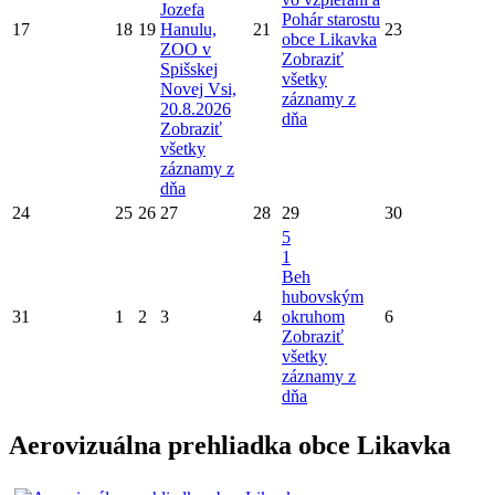
Jozefa
Pohár starostu
17
18
19
Hanulu,
21
23
obce Likavka
ZOO v
Zobraziť
Spišskej
všetky
Novej Vsi,
záznamy z
20.8.2026
dňa
Zobraziť
všetky
záznamy z
dňa
24
25
26
27
28
29
30
5
1
Beh
hubovským
31
1
2
3
4
okruhom
6
Zobraziť
všetky
záznamy z
dňa
Aerovizuálna prehliadka obce Likavka