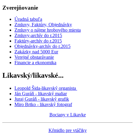
Zverejňovanie
Úradná tabuľa
Zmluvy, Faktúry, Objednávky
Zmluvy o nájme hrobového miesta
Zmluvy-archív do r.2015
Faktúry-archív do r.2015
Objednávky-archív do r.2015
Zakázky nad 5000 Eur
Verejné obstarávanie
Financie a ekonomika
Likavský/likavské...
Leopold Šida-likavský organista
Ján Guráň - likavský maliar
Juraj Guráň - likavský grafik
Miro Brtko - likavský fotograf
Bociany v Likavke
Kŕmidlo pre vtáčiky