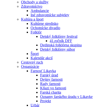
Obchody a služby
Zdravotníctvo
Ambulancie
Iné zdravotnícke subjekty
Kultúra a šport
Kultúrne stredisko
Ochotnícke divadlo
Folklór
Detský folklórny festival
41.ročník DFF
Dedinská folklórna skupina
Detský folklórny súbor
Šport
Kalendár akcií
Cestovný ruch
Organizácie
Farnosť Likavka
Farský úrad
Dejiny farnosti
Rady farnosti
Kňazi vo farnosti
Farská charita
Oznamy farského úradu v Likavke
Projekt
Urbár