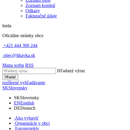
Zoznam osôb
Zoznam komisií
Odkazy
Fakturačné údaje
hmla
Oficiálne stránky obce
+421 444 300 244
obec@likavka.sk
Mapa webu
RSS
Hľadaný výraz
Hľadať
rozšírené vyhľadávanie
SK
Slovensky
SK
Slovensky
EN
English
DE
Deutsch
Ako vybaviť
Organizácie v obci
Europrojekty