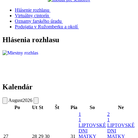
Hlásenie rozhlasu
Virtuálny cintorín
Oznamy farského úradu
Podujatia v Ružomberku a okolí
Hlásenia rozhlasu
Kalendár
August
2026
Po
Ut
St
Št
Pia
So
Ne
1
2
1
1
LIPTOVSKÉ
LIPTOVSKÉ
DNI
DNI
27
28
29
30
31
MATKY
MATKY