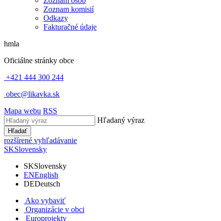
Zoznam osôb
Zoznam komisií
Odkazy
Fakturačné údaje
hmla
Oficiálne stránky obce
+421 444 300 244
obec@likavka.sk
Mapa webu
RSS
Hľadaný výraz
Hľadať
rozšírené vyhľadávanie
SK
Slovensky
SK
Slovensky
EN
English
DE
Deutsch
Ako vybaviť
Organizácie v obci
Europrojekty