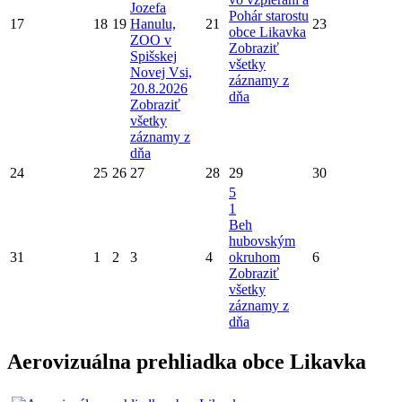
Jozefa
Pohár starostu
17
18
19
Hanulu,
21
23
obce Likavka
ZOO v
Zobraziť
Spišskej
všetky
Novej Vsi,
záznamy z
20.8.2026
dňa
Zobraziť
všetky
záznamy z
dňa
24
25
26
27
28
29
30
5
1
Beh
hubovským
31
1
2
3
4
okruhom
6
Zobraziť
všetky
záznamy z
dňa
Aerovizuálna prehliadka obce Likavka