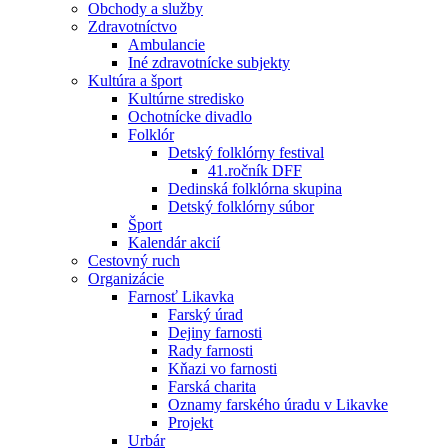
Obchody a služby
Zdravotníctvo
Ambulancie
Iné zdravotnícke subjekty
Kultúra a šport
Kultúrne stredisko
Ochotnícke divadlo
Folklór
Detský folklórny festival
41.ročník DFF
Dedinská folklórna skupina
Detský folklórny súbor
Šport
Kalendár akcií
Cestovný ruch
Organizácie
Farnosť Likavka
Farský úrad
Dejiny farnosti
Rady farnosti
Kňazi vo farnosti
Farská charita
Oznamy farského úradu v Likavke
Projekt
Urbár