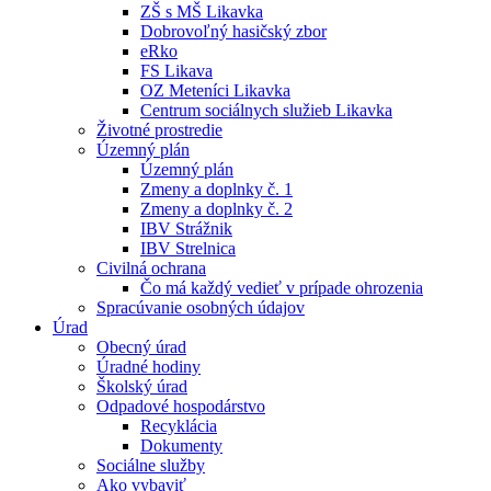
ZŠ s MŠ Likavka
Dobrovoľný hasičský zbor
eRko
FS Likava
OZ Meteníci Likavka
Centrum sociálnych služieb Likavka
Životné prostredie
Územný plán
Územný plán
Zmeny a doplnky č. 1
Zmeny a doplnky č. 2
IBV Strážnik
IBV Strelnica
Civilná ochrana
Čo má každý vedieť v prípade ohrozenia
Spracúvanie osobných údajov
Úrad
Obecný úrad
Úradné hodiny
Školský úrad
Odpadové hospodárstvo
Recyklácia
Dokumenty
Sociálne služby
Ako vybaviť