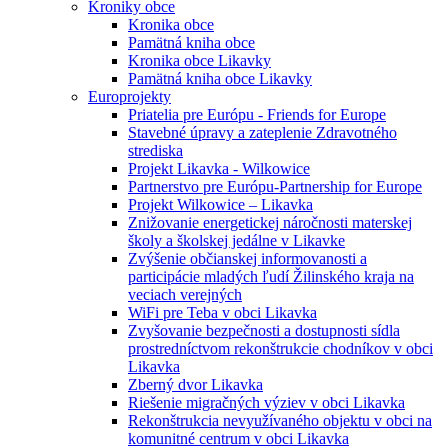
Kroniky obce
Kronika obce
Pamätná kniha obce
Kronika obce Likavky
Pamätná kniha obce Likavky
Europrojekty
Priatelia pre Európu - Friends for Europe
Stavebné úpravy a zateplenie Zdravotného
strediska
Projekt Likavka - Wilkowice
Partnerstvo pre Európu-Partnership for Europe
Projekt Wilkowice – Likavka
Znižovanie energetickej náročnosti materskej
školy a školskej jedálne v Likavke
Zvýšenie občianskej informovanosti a
participácie mladých ľudí Žilinského kraja na
veciach verejných
WiFi pre Teba v obci Likavka
Zvyšovanie bezpečnosti a dostupnosti sídla
prostredníctvom rekonštrukcie chodníkov v obci
Likavka
Zberný dvor Likavka
Riešenie migračných výziev v obci Likavka
Rekonštrukcia nevyužívaného objektu v obci na
komunitné centrum v obci Likavka