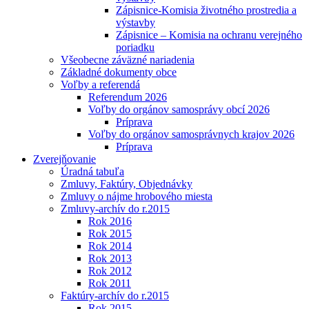
Zápisnice-Komisia životného prostredia a
výstavby
Zápisnice – Komisia na ochranu verejného
poriadku
Všeobecne záväzné nariadenia
Základné dokumenty obce
Voľby a referendá
Referendum 2026
Voľby do orgánov samosprávy obcí 2026
Príprava
Voľby do orgánov samosprávnych krajov 2026
Príprava
Zverejňovanie
Úradná tabuľa
Zmluvy, Faktúry, Objednávky
Zmluvy o nájme hrobového miesta
Zmluvy-archív do r.2015
Rok 2016
Rok 2015
Rok 2014
Rok 2013
Rok 2012
Rok 2011
Faktúry-archív do r.2015
Rok 2015