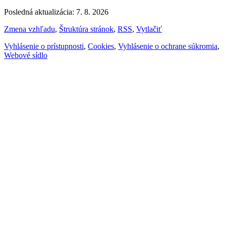
Posledná aktualizácia: 7. 8. 2026
Zmena vzhľadu
,
Štruktúra stránok
,
RSS
,
Vytlačiť
Vyhlásenie o prístupnosti
,
Cookies
,
Vyhlásenie o ochrane súkromia
,
Webové sídlo