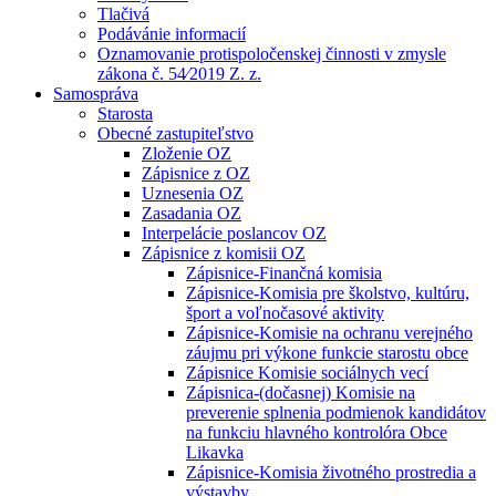
Tlačivá
Podávánie informacií
Oznamovanie protispoločenskej činnosti v zmysle
zákona č. 54⁄2019 Z. z.
Samospráva
Starosta
Obecné zastupiteľstvo
Zloženie OZ
Zápisnice z OZ
Uznesenia OZ
Zasadania OZ
Interpelácie poslancov OZ
Zápisnice z komisii OZ
Zápisnice-Finančná komisia
Zápisnice-Komisia pre školstvo, kultúru,
šport a voľnočasové aktivity
Zápisnice-Komisie na ochranu verejného
záujmu pri výkone funkcie starostu obce
Zápisnice Komisie sociálnych vecí
Zápisnica-(dočasnej) Komisie na
preverenie splnenia podmienok kandidátov
na funkciu hlavného kontrolóra Obce
Likavka
Zápisnice-Komisia životného prostredia a
výstavby