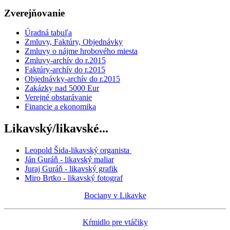
Zverejňovanie
Úradná tabuľa
Zmluvy, Faktúry, Objednávky
Zmluvy o nájme hrobového miesta
Zmluvy-archív do r.2015
Faktúry-archív do r.2015
Objednávky-archív do r.2015
Zakázky nad 5000 Eur
Verejné obstarávanie
Financie a ekonomika
Likavský/likavské...
Leopold Šida-likavský organista
Ján Guráň - likavský maliar
Juraj Guráň - likavský grafik
Miro Brtko - likavský fotograf
Bociany v Likavke
Kŕmidlo pre vtáčiky