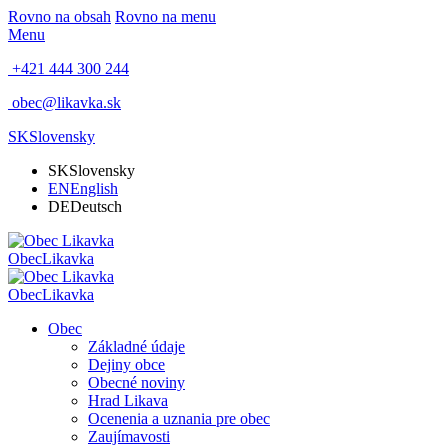
Rovno na obsah
Rovno na menu
Menu
+421 444 300 244
obec@likavka.sk
SK
Slovensky
SK
Slovensky
EN
English
DE
Deutsch
Obec
Likavka
Obec
Likavka
Obec
Základné údaje
Dejiny obce
Obecné noviny
Hrad Likava
Ocenenia a uznania pre obec
Zaujímavosti