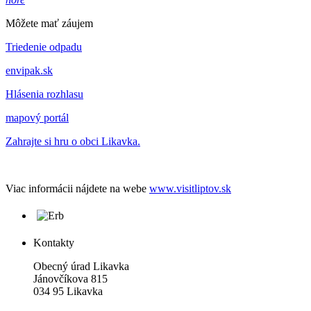
Môžete mať záujem
Triedenie odpadu
envipak.sk
Hlásenia rozhlasu
mapový portál
Zahrajte si hru o obci Likavka.
Viac informácii nájdete na webe
www.visitliptov.sk
Kontakty
Obecný úrad Likavka
Jánovčíkova 815
034 95 Likavka