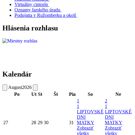
Virtuálny cintorín
Oznamy farského úradu
Podujatia v Ružomberku a okolí
Hlásenia rozhlasu
Kalendár
August
2026
Po
Ut
St
Št
Pia
So
Ne
1
2
1
1
LIPTOVSKÉ
LIPTOVSKÉ
DNI
DNI
27
28
29
30
31
MATKY
MATKY
Zobraziť
Zobraziť
všetky
všetky