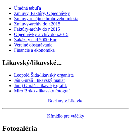
Úradná tabuľa
Zmluvy, Faktúry, Objednávky
Zmluvy o nájme hrobového miesta
Zmluvy-archív do r.2015
Faktúry-archív do r.2015
Objednávky-archív do r.2015
Zakázky nad 5000 Eur
Verejné obstarávanie
Financie a ekonomika
Likavský/likavské...
Leopold Šida-likavský organista
Ján Guráň - likavský maliar
Juraj Guráň - likavský grafik
Miro Brtko - likavský fotograf
Bociany v Likavke
Kŕmidlo pre vtáčiky
Fotogaléria