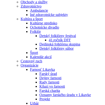
Obchody a služby
Zdravotníctvo
Ambulancie
Iné zdravotnícke subjekty
Kultúra a šport
Kultúrne stredisko
Ochotnícke divadlo
Folklór
Detský folklórny festival
41.ročník DFF
Dedinská folklórna skupina
Detský folklórny súbor
Šport
Kalendár akcií
Cestovný ruch
Organizácie
Farnosť Likavka
Farský úrad
Dejiny farnosti
Rady farnosti
Kňazi vo farnosti
Farská charita
Oznamy farského úradu v Likavke
Projekt
Urbár