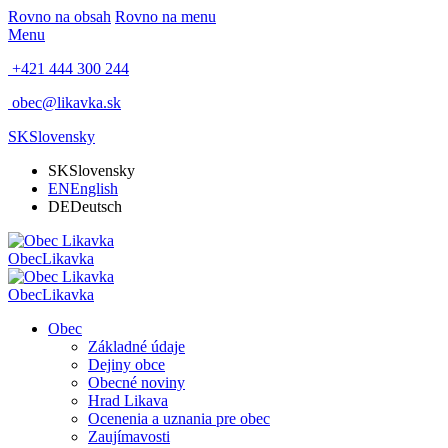
Rovno na obsah
Rovno na menu
Menu
+421 444 300 244
obec@likavka.sk
SK
Slovensky
SK
Slovensky
EN
English
DE
Deutsch
Obec
Likavka
Obec
Likavka
Obec
Základné údaje
Dejiny obce
Obecné noviny
Hrad Likava
Ocenenia a uznania pre obec
Zaujímavosti