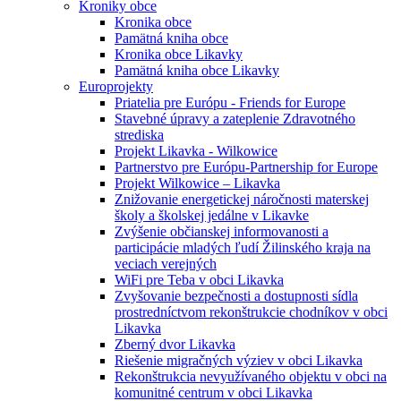
Kroniky obce
Kronika obce
Pamätná kniha obce
Kronika obce Likavky
Pamätná kniha obce Likavky
Europrojekty
Priatelia pre Európu - Friends for Europe
Stavebné úpravy a zateplenie Zdravotného
strediska
Projekt Likavka - Wilkowice
Partnerstvo pre Európu-Partnership for Europe
Projekt Wilkowice – Likavka
Znižovanie energetickej náročnosti materskej
školy a školskej jedálne v Likavke
Zvýšenie občianskej informovanosti a
participácie mladých ľudí Žilinského kraja na
veciach verejných
WiFi pre Teba v obci Likavka
Zvyšovanie bezpečnosti a dostupnosti sídla
prostredníctvom rekonštrukcie chodníkov v obci
Likavka
Zberný dvor Likavka
Riešenie migračných výziev v obci Likavka
Rekonštrukcia nevyužívaného objektu v obci na
komunitné centrum v obci Likavka