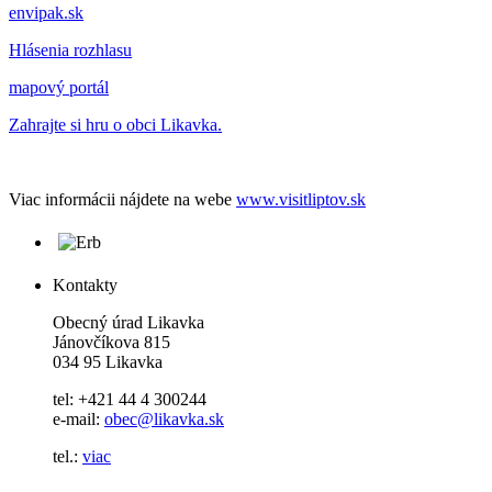
envipak.sk
Hlásenia rozhlasu
mapový portál
Zahrajte si hru o obci Likavka.
Viac informácii nájdete na webe
www.visitliptov.sk
Kontakty
Obecný úrad Likavka
Jánovčíkova 815
034 95 Likavka
tel: +421 44 4 300244
e-mail:
obec@likavka.sk
tel.:
viac