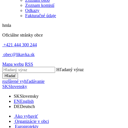
Zoznam osôb
Zoznam komisií
Odkazy
Fakturačné údaje
hmla
Oficiálne stránky obce
+421 444 300 244
obec@likavka.sk
Mapa webu
RSS
Hľadaný výraz
Hľadať
rozšírené vyhľadávanie
SK
Slovensky
SK
Slovensky
EN
English
DE
Deutsch
Ako vybaviť
Organizácie v obci
Europrojekty