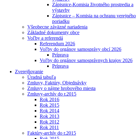
Zápisnice-Komisia životného prostredia a
výstavby
Zápisnice – Komisia na ochranu verejného
poriadku
Všeobecne záväzné nariadenia
Základné dokumenty obce
Voľby a referendá
Referendum 2026
Voľby do orgánov samosprávy obcí 2026
Príprava
Voľby do orgánov samosprávnych krajov 2026
Príprava
Zverejňovanie
Úradná tabuľa
Zmluvy, Faktúry, Objednávky
Zmluvy o nájme hrobového miesta
Zmluvy-archív do r.2015
Rok 2016
Rok 2015
Rok 2014
Rok 2013
Rok 2012
Rok 2011
Faktúry-archív do r.2015
Rok 2015