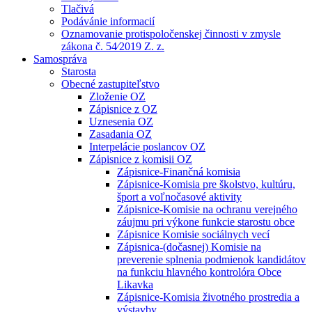
Tlačivá
Podávánie informacií
Oznamovanie protispoločenskej činnosti v zmysle
zákona č. 54⁄2019 Z. z.
Samospráva
Starosta
Obecné zastupiteľstvo
Zloženie OZ
Zápisnice z OZ
Uznesenia OZ
Zasadania OZ
Interpelácie poslancov OZ
Zápisnice z komisii OZ
Zápisnice-Finančná komisia
Zápisnice-Komisia pre školstvo, kultúru,
šport a voľnočasové aktivity
Zápisnice-Komisie na ochranu verejného
záujmu pri výkone funkcie starostu obce
Zápisnice Komisie sociálnych vecí
Zápisnica-(dočasnej) Komisie na
preverenie splnenia podmienok kandidátov
na funkciu hlavného kontrolóra Obce
Likavka
Zápisnice-Komisia životného prostredia a
výstavby