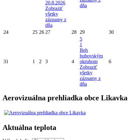
20.8.2026
dňa
Zobraziť
všetky
záznamy z
dňa
24
25
26
27
28
29
30
5
1
Beh
hubovským
31
1
2
3
4
okruhom
6
Zobraziť
všetky
záznamy z
dňa
Aerovizuálna prehliadka obce Likavka
Aktuálna teplota