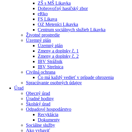
ZŠ s MŠ Likavka
Dobrovoľný hasičský zbor
eRko
FS Likava
OZ Meteníci Likavka
Centrum sociálnych služieb Likavka
Životné prostredie
Územný plán
Územný plán
Zmeny a doplnky č. 1
Zmeny a doplnky č. 2
IBV Strážnik
IBV Strelnica
Civilná ochrana
Čo má každý vedieť v prípade ohrozenia
Spracúvanie osobných údajov
Úrad
Obecný úrad
Úradné hodiny
Školský úrad
Odpadové hospodárstvo
Recyklácia
Dokumenty
Sociálne služby
Ako vybaviť