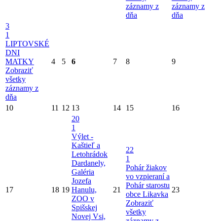
záznamy z
záznamy z
dňa
dňa
3
1
LIPTOVSKÉ
DNI
MATKY
4
5
6
7
8
9
Zobraziť
všetky
záznamy z
dňa
10
11
12
13
14
15
16
20
1
Výlet -
Kaštieľ a
22
Letohrádok
1
Dardanely,
Pohár žiakov
Galéria
vo vzpieraní a
Jozefa
Pohár starostu
17
18
19
Hanulu,
21
23
obce Likavka
ZOO v
Zobraziť
Spišskej
všetky
Novej Vsi,
záznamy z