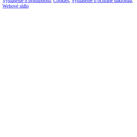
Vyhlásenie o prístupnosti
,
Cookies
,
Vyhlásenie o ochrane súkromia
,
Webové sídlo