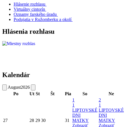
Hlásenie rozhlasu
Virtuálny cintorín
Oznamy farského úradu
Podujatia v Ružomberku a okolí
Hlásenia rozhlasu
Kalendár
August
2026
Po
Ut
St
Št
Pia
So
Ne
1
2
1
1
LIPTOVSKÉ
LIPTOVSKÉ
DNI
DNI
27
28
29
30
31
MATKY
MATKY
Zobraziť
Zobraziť