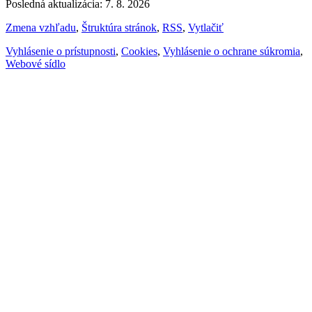
Posledná aktualizácia: 7. 8. 2026
Zmena vzhľadu
,
Štruktúra stránok
,
RSS
,
Vytlačiť
Vyhlásenie o prístupnosti
,
Cookies
,
Vyhlásenie o ochrane súkromia
,
Webové sídlo