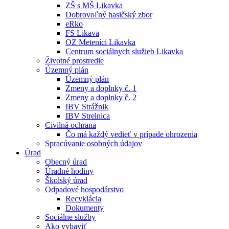
ZŠ s MŠ Likavka
Dobrovoľný hasičský zbor
eRko
FS Likava
OZ Meteníci Likavka
Centrum sociálnych služieb Likavka
Životné prostredie
Územný plán
Územný plán
Zmeny a doplnky č. 1
Zmeny a doplnky č. 2
IBV Strážnik
IBV Strelnica
Civilná ochrana
Čo má každý vedieť v prípade ohrozenia
Spracúvanie osobných údajov
Úrad
Obecný úrad
Úradné hodiny
Školský úrad
Odpadové hospodárstvo
Recyklácia
Dokumenty
Sociálne služby
Ako vybaviť