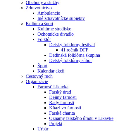
Obchody a služby
Zdravotníctvo
Ambulancie
Iné zdravotnícke subjekty
Kultúra a šport
Kultúrne stredisko
Ochotnícke divadlo
Folklór
Detský folklórny festival
41.ročník DFF
Dedinská folklórna skupina
Detský folklórny súbor
Šport
Kalendár akcií
Cestovný ruch
Organizácie
Farnosť Likavka
Farský úrad
Dejiny farnosti
Rady farnosti
Kňazi vo farnosti
Farská charita
Oznamy farského úradu v Likavke
Projekt
Urbár