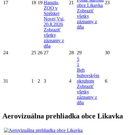
17
18
19
Hanulu,
21
23
obce Likavka
ZOO v
Zobraziť
Spišskej
všetky
Novej Vsi,
záznamy z
20.8.2026
dňa
Zobraziť
všetky
záznamy z
dňa
24
25
26
27
28
29
30
5
1
Beh
hubovským
31
1
2
3
4
okruhom
6
Zobraziť
všetky
záznamy z
dňa
Aerovizuálna prehliadka obce Likavka