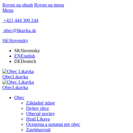
Rovno na obsah
Rovno na menu
Menu
+421 444 300 244
obec@likavka.sk
SK
Slovensky
SK
Slovensky
EN
English
DE
Deutsch
Obec
Likavka
Obec
Likavka
Obec
Základné údaje
Dejiny obce
Obecné noviny
Hrad Likava
Ocenenia a uznania pre obec
Zaujímavosti