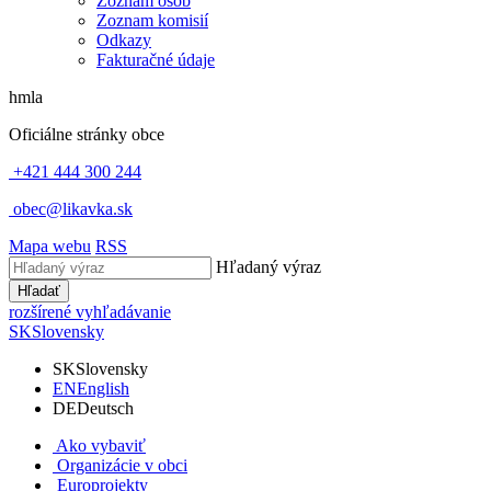
Zoznam osôb
Zoznam komisií
Odkazy
Fakturačné údaje
hmla
Oficiálne stránky obce
+421 444 300 244
obec@likavka.sk
Mapa webu
RSS
Hľadaný výraz
Hľadať
rozšírené vyhľadávanie
SK
Slovensky
SK
Slovensky
EN
English
DE
Deutsch
Ako vybaviť
Organizácie v obci
Europrojekty