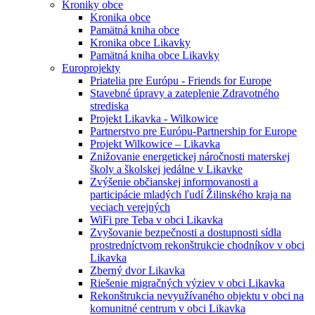
Kroniky obce
Kronika obce
Pamätná kniha obce
Kronika obce Likavky
Pamätná kniha obce Likavky
Europrojekty
Priatelia pre Európu - Friends for Europe
Stavebné úpravy a zateplenie Zdravotného
strediska
Projekt Likavka - Wilkowice
Partnerstvo pre Európu-Partnership for Europe
Projekt Wilkowice – Likavka
Znižovanie energetickej náročnosti materskej
školy a školskej jedálne v Likavke
Zvýšenie občianskej informovanosti a
participácie mladých ľudí Žilinského kraja na
veciach verejných
WiFi pre Teba v obci Likavka
Zvyšovanie bezpečnosti a dostupnosti sídla
prostredníctvom rekonštrukcie chodníkov v obci
Likavka
Zberný dvor Likavka
Riešenie migračných výziev v obci Likavka
Rekonštrukcia nevyužívaného objektu v obci na
komunitné centrum v obci Likavka