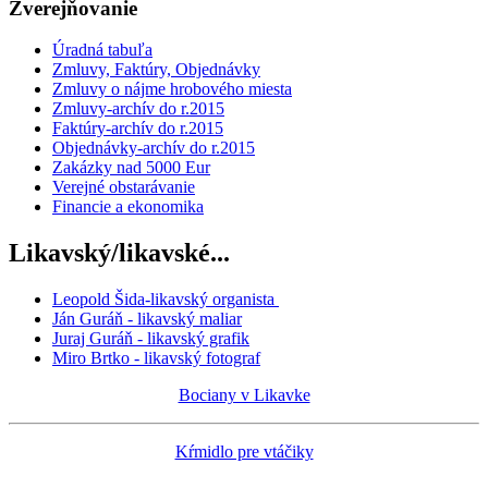
Zverejňovanie
Úradná tabuľa
Zmluvy, Faktúry, Objednávky
Zmluvy o nájme hrobového miesta
Zmluvy-archív do r.2015
Faktúry-archív do r.2015
Objednávky-archív do r.2015
Zakázky nad 5000 Eur
Verejné obstarávanie
Financie a ekonomika
Likavský/likavské...
Leopold Šida-likavský organista
Ján Guráň - likavský maliar
Juraj Guráň - likavský grafik
Miro Brtko - likavský fotograf
Bociany v Likavke
Kŕmidlo pre vtáčiky