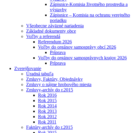
Zápisnice-Komisia životného prostredia a
výstavby
Zápisnice – Komisia na ochranu verejného
poriadku
Všeobecne záväzné nariadenia
Základné dokumenty obce
Voľby a referendá
Referendum 2026
Voľby do orgánov samosprávy obcí 2026
Príprava
Voľby do orgánov samosprávnych krajov 2026
Príprava
Zverejňovanie
Úradná tabuľa
Zmluvy, Faktúry, Objednávky
Zmluvy o nájme hrobového miesta
Zmluvy-archív do r.2015
Rok 2016
Rok 2015
Rok 2014
Rok 2013
Rok 2012
Rok 2011
Faktúry-archív do r.2015
Rok 2015