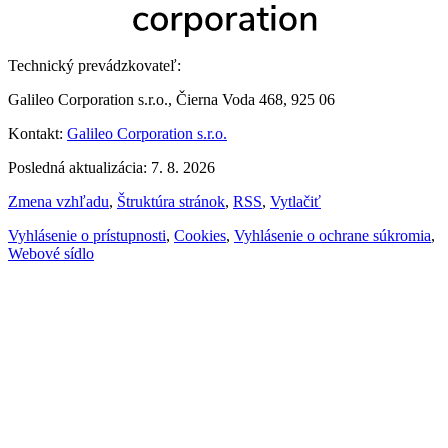
Technický prevádzkovateľ:
Galileo Corporation s.r.o., Čierna Voda 468, 925 06
Kontakt:
Galileo Corporation s.r.o.
Posledná aktualizácia: 7. 8. 2026
Zmena vzhľadu
,
Štruktúra stránok
,
RSS
,
Vytlačiť
Vyhlásenie o prístupnosti
,
Cookies
,
Vyhlásenie o ochrane súkromia
,
Webové sídlo