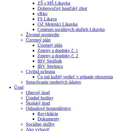
ZŠ s MŠ Likavka
Dobrovoľný hasičský zbor
eRko
FS Likava
OZ Meteníci Likavka
Centrum sociálnych služieb Likavka
Životné prostredie
Územný plán
Územný plán
Zmeny a doplnky č. 1
Zmeny a doplnky č. 2
IBV Strážnik
IBV Strelnica
Civilná ochrana
Čo má každý vedieť v prípade ohrozenia
Spracúvanie osobných údajov
Úrad
Obecný úrad
Úradné hodiny
Školský úrad
Odpadové hospodárstvo
Recyklácia
Dokumenty
Sociálne služby
Ako vybaviť