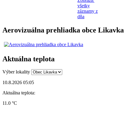
Zobraziť
všetky
záznamy z
dňa
Aerovizuálna prehliadka obce Likavka
Aktuálna teplota
Výber lokality
10.8.2026 05:05
Aktuálna teplota:
11.0 °C