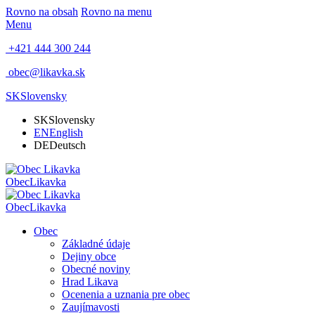
Rovno na obsah
Rovno na menu
Menu
+421 444 300 244
obec@likavka.sk
SK
Slovensky
SK
Slovensky
EN
English
DE
Deutsch
Obec
Likavka
Obec
Likavka
Obec
Základné údaje
Dejiny obce
Obecné noviny
Hrad Likava
Ocenenia a uznania pre obec
Zaujímavosti