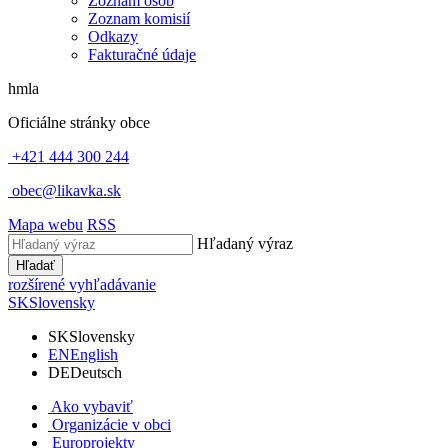
Zoznam osôb
Zoznam komisií
Odkazy
Fakturačné údaje
hmla
Oficiálne stránky obce
+421 444 300 244
obec@likavka.sk
Mapa webu
RSS
Hľadaný výraz
Hľadať
rozšírené vyhľadávanie
SK
Slovensky
SK
Slovensky
EN
English
DE
Deutsch
Ako vybaviť
Organizácie v obci
Europrojekty