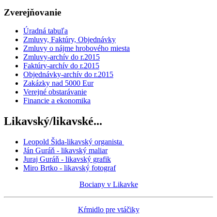
Zverejňovanie
Úradná tabuľa
Zmluvy, Faktúry, Objednávky
Zmluvy o nájme hrobového miesta
Zmluvy-archív do r.2015
Faktúry-archív do r.2015
Objednávky-archív do r.2015
Zakázky nad 5000 Eur
Verejné obstarávanie
Financie a ekonomika
Likavský/likavské...
Leopold Šida-likavský organista
Ján Guráň - likavský maliar
Juraj Guráň - likavský grafik
Miro Brtko - likavský fotograf
Bociany v Likavke
Kŕmidlo pre vtáčiky