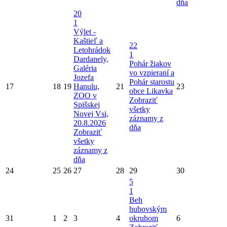
dňa
20
1
Výlet -
Kaštieľ a
22
Letohrádok
1
Dardanely,
Pohár žiakov
Galéria
vo vzpieraní a
Jozefa
Pohár starostu
17
18
19
Hanulu,
21
23
obce Likavka
ZOO v
Zobraziť
Spišskej
všetky
Novej Vsi,
záznamy z
20.8.2026
dňa
Zobraziť
všetky
záznamy z
dňa
24
25
26
27
28
29
30
5
1
Beh
hubovským
31
1
2
3
4
okruhom
6