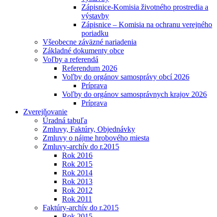
Zápisnice-Komisia životného prostredia a
výstavby
Zápisnice – Komisia na ochranu verejného
poriadku
Všeobecne záväzné nariadenia
Základné dokumenty obce
Voľby a referendá
Referendum 2026
Voľby do orgánov samosprávy obcí 2026
Príprava
Voľby do orgánov samosprávnych krajov 2026
Príprava
Zverejňovanie
Úradná tabuľa
Zmluvy, Faktúry, Objednávky
Zmluvy o nájme hrobového miesta
Zmluvy-archív do r.2015
Rok 2016
Rok 2015
Rok 2014
Rok 2013
Rok 2012
Rok 2011
Faktúry-archív do r.2015
Rok 2015