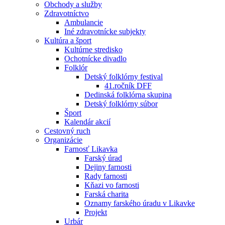
Obchody a služby
Zdravotníctvo
Ambulancie
Iné zdravotnícke subjekty
Kultúra a šport
Kultúrne stredisko
Ochotnícke divadlo
Folklór
Detský folklórny festival
41.ročník DFF
Dedinská folklórna skupina
Detský folklórny súbor
Šport
Kalendár akcií
Cestovný ruch
Organizácie
Farnosť Likavka
Farský úrad
Dejiny farnosti
Rady farnosti
Kňazi vo farnosti
Farská charita
Oznamy farského úradu v Likavke
Projekt
Urbár