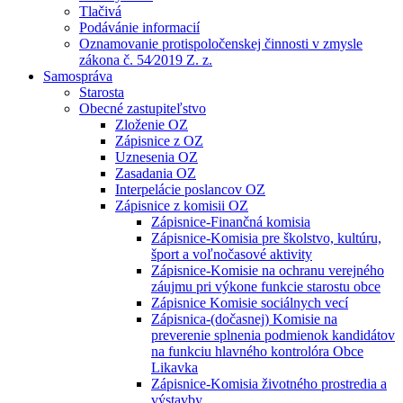
Tlačivá
Podávánie informacií
Oznamovanie protispoločenskej činnosti v zmysle
zákona č. 54⁄2019 Z. z.
Samospráva
Starosta
Obecné zastupiteľstvo
Zloženie OZ
Zápisnice z OZ
Uznesenia OZ
Zasadania OZ
Interpelácie poslancov OZ
Zápisnice z komisii OZ
Zápisnice-Finančná komisia
Zápisnice-Komisia pre školstvo, kultúru,
šport a voľnočasové aktivity
Zápisnice-Komisie na ochranu verejného
záujmu pri výkone funkcie starostu obce
Zápisnice Komisie sociálnych vecí
Zápisnica-(dočasnej) Komisie na
preverenie splnenia podmienok kandidátov
na funkciu hlavného kontrolóra Obce
Likavka
Zápisnice-Komisia životného prostredia a
výstavby