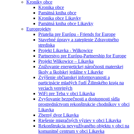
Kroniky obce
Kronika obce
Pamätná kniha obce
Kronika obce Likavky
Pamätná kniha obce Likavky
Europrojekty
Priatelia pre Európu - Friends for Europe
Stavebné úpravy a zateplenie Zdravotného
strediska
Projekt Likavka - Wilkowice
Partnerstvo pre Európu-Partnership for Europe
Projekt Wilkowice – Likavka
Znižovanie energetickej náročnosti materskej
školy a školskej jedálne v Likavke
Zvýšenie občianskej informovanosti a
participácie mladých ľudí Žilinského kraja na
veciach verejných
WiFi pre Teba v obci Likavka
Zvyšovanie bezpečnosti a dostupnosti sídla
prostredníctvom rekonštrukcie chodníkov v obci
Likavka
Zberný dvor Likavka
Riešenie migračných výziev v obci Likavka
Rekonštrukcia nevyužívaného objektu v obci na
komunitné centrum v obci Likavka