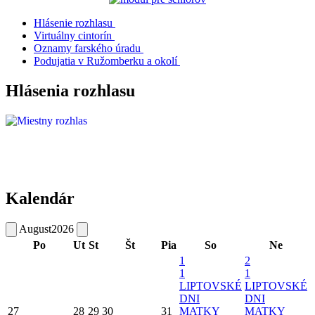
Hlásenie rozhlasu
Virtuálny cintorín
Oznamy farského úradu
Podujatia v Ružomberku a okolí
Hlásenia rozhlasu
Kalendár
August
2026
Po
Ut
St
Št
Pia
So
Ne
1
2
1
1
LIPTOVSKÉ
LIPTOVSKÉ
DNI
DNI
27
28
29
30
31
MATKY
MATKY