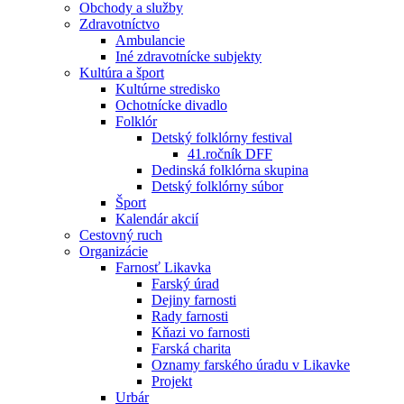
Obchody a služby
Zdravotníctvo
Ambulancie
Iné zdravotnícke subjekty
Kultúra a šport
Kultúrne stredisko
Ochotnícke divadlo
Folklór
Detský folklórny festival
41.ročník DFF
Dedinská folklórna skupina
Detský folklórny súbor
Šport
Kalendár akcií
Cestovný ruch
Organizácie
Farnosť Likavka
Farský úrad
Dejiny farnosti
Rady farnosti
Kňazi vo farnosti
Farská charita
Oznamy farského úradu v Likavke
Projekt
Urbár