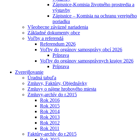
Zápisnice-Komisia životného prostredia a
výstavby
Zápisnice – Komisia na ochranu verejného
poriadku
Všeobecne záväzné nariadenia
Základné dokumenty obce
Voľby a referendá
Referendum 2026
Voľby do orgánov samosprávy obcí 2026
Príprava
Voľby do orgánov samosprávnych krajov 2026
Príprava
Zverejňovanie
Úradná tabuľa
Zmluvy, Faktúry, Objednávky
Zmluvy o nájme hrobového miesta
Zmluvy-archív do r.2015
Rok 2016
Rok 2015
Rok 2014
Rok 2013
Rok 2012
Rok 2011
Faktúry-archív do r.2015
Rok 2015