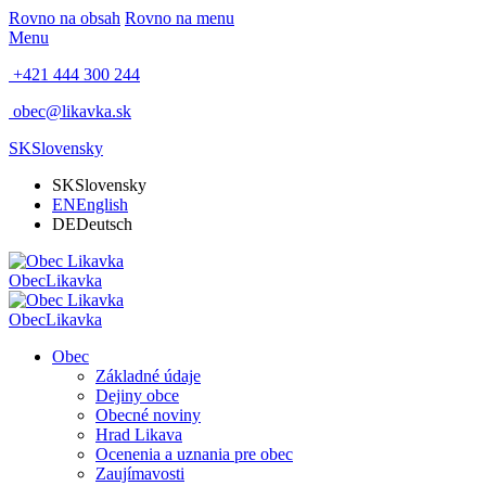
Rovno na obsah
Rovno na menu
Menu
+421 444 300 244
obec@likavka.sk
SK
Slovensky
SK
Slovensky
EN
English
DE
Deutsch
Obec
Likavka
Obec
Likavka
Obec
Základné údaje
Dejiny obce
Obecné noviny
Hrad Likava
Ocenenia a uznania pre obec
Zaujímavosti