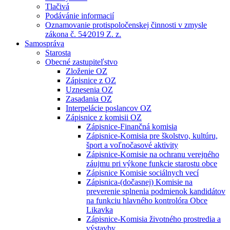
Tlačivá
Podávánie informacií
Oznamovanie protispoločenskej činnosti v zmysle
zákona č. 54⁄2019 Z. z.
Samospráva
Starosta
Obecné zastupiteľstvo
Zloženie OZ
Zápisnice z OZ
Uznesenia OZ
Zasadania OZ
Interpelácie poslancov OZ
Zápisnice z komisii OZ
Zápisnice-Finančná komisia
Zápisnice-Komisia pre školstvo, kultúru,
šport a voľnočasové aktivity
Zápisnice-Komisie na ochranu verejného
záujmu pri výkone funkcie starostu obce
Zápisnice Komisie sociálnych vecí
Zápisnica-(dočasnej) Komisie na
preverenie splnenia podmienok kandidátov
na funkciu hlavného kontrolóra Obce
Likavka
Zápisnice-Komisia životného prostredia a
výstavby