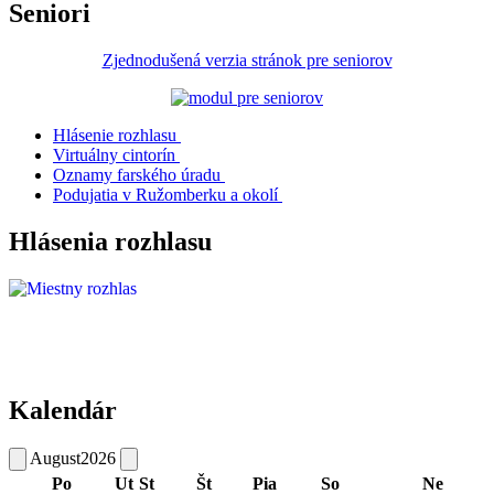
Seniori
Zjednodušená verzia stránok pre seniorov
Hlásenie rozhlasu
Virtuálny cintorín
Oznamy farského úradu
Podujatia v Ružomberku a okolí
Hlásenia rozhlasu
Kalendár
August
2026
Po
Ut
St
Št
Pia
So
Ne