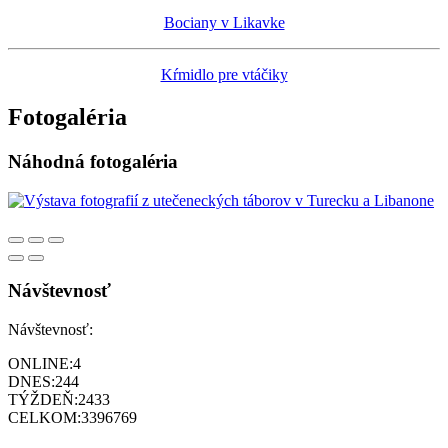
Bociany v Likavke
Kŕmidlo pre vtáčiky
Fotogaléria
Náhodná fotogaléria
Návštevnosť
Návštevnosť:
ONLINE:
4
DNES:
244
TÝŽDEŇ:
2433
CELKOM:
3396769