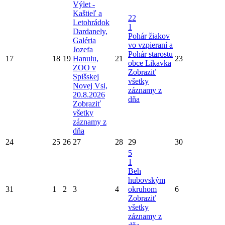
Výlet -
Kaštieľ a
22
Letohrádok
1
Dardanely,
Pohár žiakov
Galéria
vo vzpieraní a
Jozefa
Pohár starostu
17
18
19
Hanulu,
21
23
obce Likavka
ZOO v
Zobraziť
Spišskej
všetky
Novej Vsi,
záznamy z
20.8.2026
dňa
Zobraziť
všetky
záznamy z
dňa
24
25
26
27
28
29
30
5
1
Beh
hubovským
31
1
2
3
4
okruhom
6
Zobraziť
všetky
záznamy z