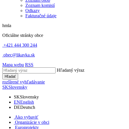
Zoznam osôb
Zoznam komisií
Odkazy
Fakturačné údaje
hmla
Oficiálne stránky obce
+421 444 300 244
obec@likavka.sk
Mapa webu
RSS
Hľadaný výraz
Hľadať
rozšírené vyhľadávanie
SK
Slovensky
SK
Slovensky
EN
English
DE
Deutsch
Ako vybaviť
Organizácie v obci
Europrojekty