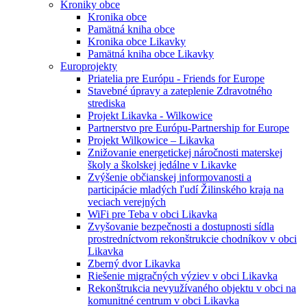
Kroniky obce
Kronika obce
Pamätná kniha obce
Kronika obce Likavky
Pamätná kniha obce Likavky
Europrojekty
Priatelia pre Európu - Friends for Europe
Stavebné úpravy a zateplenie Zdravotného
strediska
Projekt Likavka - Wilkowice
Partnerstvo pre Európu-Partnership for Europe
Projekt Wilkowice – Likavka
Znižovanie energetickej náročnosti materskej
školy a školskej jedálne v Likavke
Zvýšenie občianskej informovanosti a
participácie mladých ľudí Žilinského kraja na
veciach verejných
WiFi pre Teba v obci Likavka
Zvyšovanie bezpečnosti a dostupnosti sídla
prostredníctvom rekonštrukcie chodníkov v obci
Likavka
Zberný dvor Likavka
Riešenie migračných výziev v obci Likavka
Rekonštrukcia nevyužívaného objektu v obci na
komunitné centrum v obci Likavka