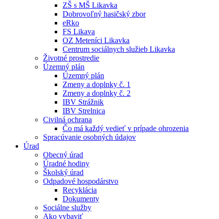
ZŠ s MŠ Likavka
Dobrovoľný hasičský zbor
eRko
FS Likava
OZ Meteníci Likavka
Centrum sociálnych služieb Likavka
Životné prostredie
Územný plán
Územný plán
Zmeny a doplnky č. 1
Zmeny a doplnky č. 2
IBV Strážnik
IBV Strelnica
Civilná ochrana
Čo má každý vedieť v prípade ohrozenia
Spracúvanie osobných údajov
Úrad
Obecný úrad
Úradné hodiny
Školský úrad
Odpadové hospodárstvo
Recyklácia
Dokumenty
Sociálne služby
Ako vybaviť