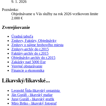
9. 1. 2026
Poznámka:
Objednávame u Vás služby na rok 2026 vcelkovom limite
2.000 €
Zverejňovanie
Úradná tabuľa
Zmluvy, Faktúry, Objednávky
Zmluvy o nájme hrobového miesta
Zmluvy-archív do r.2015
Faktúry-archív do r.2015
Objednávky-archív do r.2015
Zakázky nad 5000 Eur
Verejné obstarávanie
Financie a ekonomika
Likavský/likavské...
Leopold Šida-likavský organista
Ján Guráň - likavský maliar
Juraj Guráň - likavský grafik
Miro Brtko - likavský fotograf