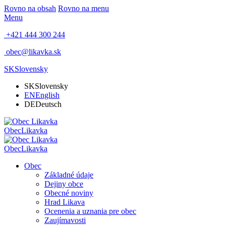
Rovno na obsah
Rovno na menu
Menu
+421 444 300 244
obec@likavka.sk
SK
Slovensky
SK
Slovensky
EN
English
DE
Deutsch
Obec
Likavka
Obec
Likavka
Obec
Základné údaje
Dejiny obce
Obecné noviny
Hrad Likava
Ocenenia a uznania pre obec
Zaujímavosti