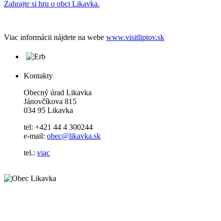
Zahrajte si hru o obci Likavka.
Viac informácii nájdete na webe
www.visitliptov.sk
Kontakty
Obecný úrad Likavka
Jánovčíkova 815
034 95 Likavka
tel: +421 44 4 300244
e-mail:
obec@likavka.sk
tel.:
viac