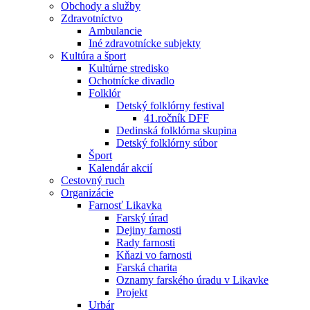
Obchody a služby
Zdravotníctvo
Ambulancie
Iné zdravotnícke subjekty
Kultúra a šport
Kultúrne stredisko
Ochotnícke divadlo
Folklór
Detský folklórny festival
41.ročník DFF
Dedinská folklórna skupina
Detský folklórny súbor
Šport
Kalendár akcií
Cestovný ruch
Organizácie
Farnosť Likavka
Farský úrad
Dejiny farnosti
Rady farnosti
Kňazi vo farnosti
Farská charita
Oznamy farského úradu v Likavke
Projekt
Urbár