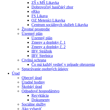
ZŠ s MŠ Likavka
Dobrovoľný hasičský zbor
eRko
FS Likava
OZ Meteníci Likavka
Centrum sociálnych služieb Likavka
Životné prostredie
Územný plán
Územný plán
Zmeny a doplnky č. 1
Zmeny a doplnky č. 2
IBV Strážnik
IBV Strelnica
Civilná ochrana
Čo má každý vedieť v prípade ohrozenia
Spracúvanie osobných údajov
Úrad
Obecný úrad
Úradné hodiny
Školský úrad
Odpadové hospodárstvo
Recyklácia
Dokumenty
Sociálne služby
Ako vybaviť