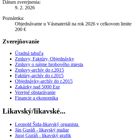
Dátum zverejnenia:
9. 2. 2026
Poznámka:
Objednávame u Vásmateriál na rok 2026 v celkovom limite
200 €
Zverejňovanie
Úradná tabuľa
Zmluvy, Faktúry, Objednávky
Zmluvy o nájme hrobového miesta
Zmluvy-archív do r.2015
Faktúry-archív do r.2015
Objednávky-archív do r.2015
Zakázky nad 5000 Eur
Verejné obstarávanie
Financie a ekonomika
Likavský/likavské...
Leopold Šida-likavský organista
Ján Guráň - likavský maliar
Juraj Guráň - likavský grafik