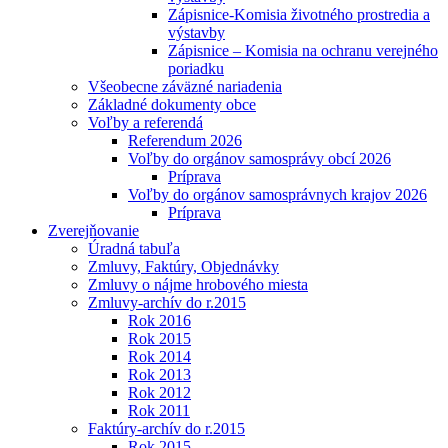
Zápisnice-Komisia životného prostredia a
výstavby
Zápisnice – Komisia na ochranu verejného
poriadku
Všeobecne záväzné nariadenia
Základné dokumenty obce
Voľby a referendá
Referendum 2026
Voľby do orgánov samosprávy obcí 2026
Príprava
Voľby do orgánov samosprávnych krajov 2026
Príprava
Zverejňovanie
Úradná tabuľa
Zmluvy, Faktúry, Objednávky
Zmluvy o nájme hrobového miesta
Zmluvy-archív do r.2015
Rok 2016
Rok 2015
Rok 2014
Rok 2013
Rok 2012
Rok 2011
Faktúry-archív do r.2015
Rok 2015