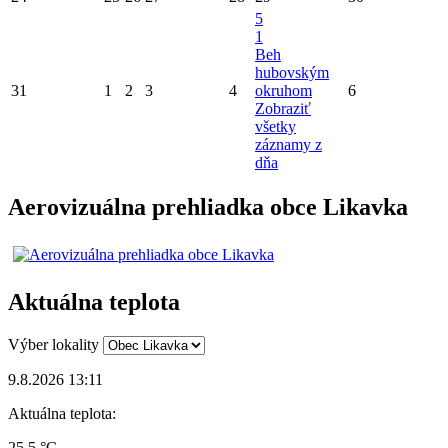
5
1
Beh
hubovským
31
1
2
3
4
okruhom
6
Zobraziť
všetky
záznamy z
dňa
Aerovizuálna prehliadka obce Likavka
Aktuálna teplota
Výber lokality
9.8.2026 13:11
Aktuálna teplota:
25.5 °C