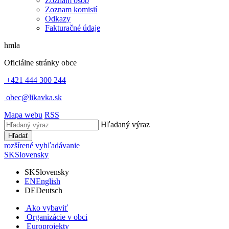
Zoznam osôb
Zoznam komisií
Odkazy
Fakturačné údaje
hmla
Oficiálne stránky obce
+421 444 300 244
obec@likavka.sk
Mapa webu
RSS
Hľadaný výraz
Hľadať
rozšírené vyhľadávanie
SK
Slovensky
SK
Slovensky
EN
English
DE
Deutsch
Ako vybaviť
Organizácie v obci
Europrojekty