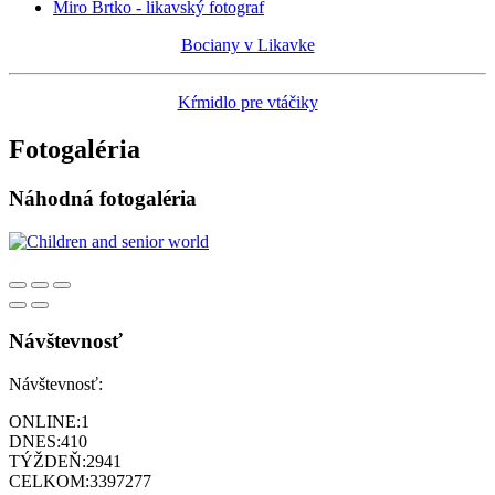
Miro Brtko - likavský fotograf
Bociany v Likavke
Kŕmidlo pre vtáčiky
Fotogaléria
Náhodná fotogaléria
Návštevnosť
Návštevnosť:
ONLINE:
1
DNES:
410
TÝŽDEŇ:
2941
CELKOM:
3397277