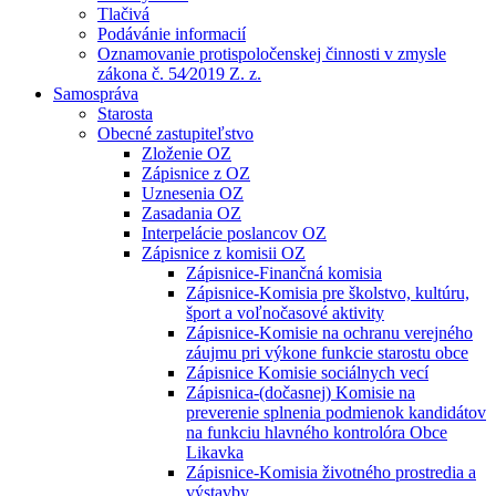
Tlačivá
Podávánie informacií
Oznamovanie protispoločenskej činnosti v zmysle
zákona č. 54⁄2019 Z. z.
Samospráva
Starosta
Obecné zastupiteľstvo
Zloženie OZ
Zápisnice z OZ
Uznesenia OZ
Zasadania OZ
Interpelácie poslancov OZ
Zápisnice z komisii OZ
Zápisnice-Finančná komisia
Zápisnice-Komisia pre školstvo, kultúru,
šport a voľnočasové aktivity
Zápisnice-Komisie na ochranu verejného
záujmu pri výkone funkcie starostu obce
Zápisnice Komisie sociálnych vecí
Zápisnica-(dočasnej) Komisie na
preverenie splnenia podmienok kandidátov
na funkciu hlavného kontrolóra Obce
Likavka
Zápisnice-Komisia životného prostredia a
výstavby