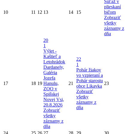
Súťaž v
plieskaní
10
11
12
13
14
15
bičom
Zobraziť
všetky
záznamy z
dňa
20
1
Výlet -
Kaštieľ a
22
Letohrádok
1
Dardanely,
Pohár žiakov
Galéria
vo vzpieraní a
Jozefa
Pohár starostu
17
18
19
Hanulu,
21
23
obce Likavka
ZOO v
Zobraziť
Spišskej
všetky
Novej Vsi,
záznamy z
20.8.2026
dňa
Zobraziť
všetky
záznamy z
dňa
24
25
26
27
28
29
30