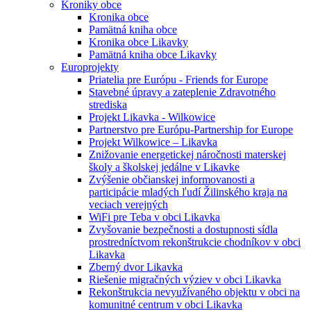
Kroniky obce
Kronika obce
Pamätná kniha obce
Kronika obce Likavky
Pamätná kniha obce Likavky
Europrojekty
Priatelia pre Európu - Friends for Europe
Stavebné úpravy a zateplenie Zdravotného
strediska
Projekt Likavka - Wilkowice
Partnerstvo pre Európu-Partnership for Europe
Projekt Wilkowice – Likavka
Znižovanie energetickej náročnosti materskej
školy a školskej jedálne v Likavke
Zvýšenie občianskej informovanosti a
participácie mladých ľudí Žilinského kraja na
veciach verejných
WiFi pre Teba v obci Likavka
Zvyšovanie bezpečnosti a dostupnosti sídla
prostredníctvom rekonštrukcie chodníkov v obci
Likavka
Zberný dvor Likavka
Riešenie migračných výziev v obci Likavka
Rekonštrukcia nevyužívaného objektu v obci na
komunitné centrum v obci Likavka