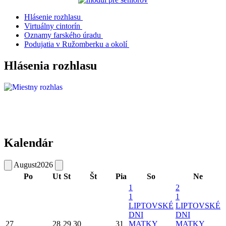
Hlásenie rozhlasu
Virtuálny cintorín
Oznamy farského úradu
Podujatia v Ružomberku a okolí
Hlásenia rozhlasu
Kalendár
August
2026
Po
Ut
St
Št
Pia
So
Ne
1
2
1
1
LIPTOVSKÉ
LIPTOVSKÉ
DNI
DNI
27
28
29
30
31
MATKY
MATKY