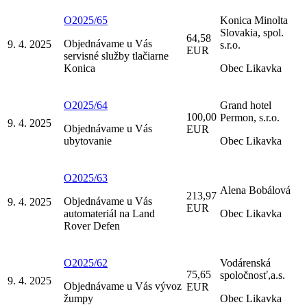
O2025/65
Konica Minolta
Slovakia, spol.
64,58
Objednávame u Vás
9. 4. 2025
s.r.o.
EUR
servisné služby tlačiarne
Konica
Obec Likavka
O2025/64
Grand hotel
100,00
Permon, s.r.o.
9. 4. 2025
Objednávame u Vás
EUR
ubytovanie
Obec Likavka
O2025/63
Alena Bobálová
213,97
Objednávame u Vás
9. 4. 2025
EUR
automateriál na Land
Obec Likavka
Rover Defen
O2025/62
Vodárenská
75,65
spoločnosť,a.s.
9. 4. 2025
Objednávame u Vás vývoz
EUR
žumpy
Obec Likavka