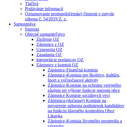
Tlačivá
Podávánie informacií
Oznamovanie protispoločenskej činnosti v zmysle
zákona č. 54⁄2019 Z. z.
Samospráva
Starosta
Obecné zastupiteľstvo
Zloženie OZ
Zápisnice z OZ
Uznesenia OZ
Zasadania OZ
Interpelácie poslancov OZ
Zápisnice z komisii OZ
Zápisnice-Finančná komisia
Zápisnice-Komisia pre školstvo, kultúru,
šport a voľnočasové aktivity
Zápisnice-Komisie na ochranu verejného
záujmu pri výkone funkcie starostu obce
Zápisnice Komisie sociálnych vecí
Zápisnica-(dočasnej) Komisie na
preverenie splnenia podmienok kandidátov
na funkciu hlavného kontrolóra Obce
Likavka
Zápisnice-Komisia životného prostredia a
výstavby