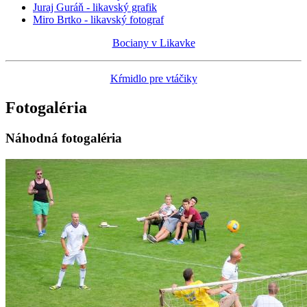
Juraj Guráň - likavský grafik
Miro Brtko - likavský fotograf
Bociany v Likavke
Kŕmidlo pre vtáčiky
Fotogaléria
Náhodná fotogaléria