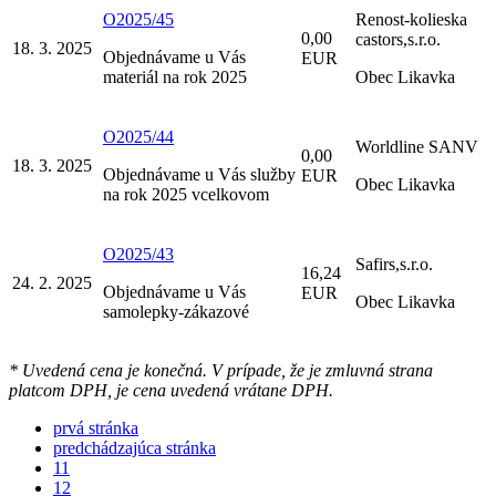
O2025/45
Renost-kolieska
0,00
castors,s.r.o.
18. 3. 2025
Objednávame u Vás
EUR
materiál na rok 2025
Obec Likavka
O2025/44
Worldline SANV
0,00
18. 3. 2025
Objednávame u Vás služby
EUR
Obec Likavka
na rok 2025 vcelkovom
O2025/43
Safirs,s.r.o.
16,24
24. 2. 2025
Objednávame u Vás
EUR
Obec Likavka
samolepky-zákazové
* Uvedená cena je konečná. V prípade, že je zmluvná strana
platcom DPH, je cena uvedená vrátane DPH.
prvá stránka
predchádzajúca stránka
11
12