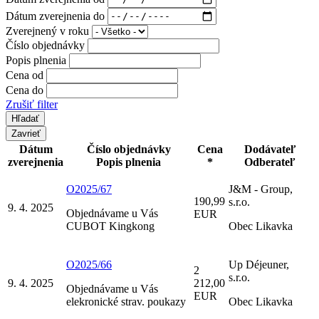
Dátum zverejnenia do
Zverejnený v roku
Číslo objednávky
Popis plnenia
Cena od
Cena do
Zrušiť filter
Zavrieť
Dátum
Číslo objednávky
Cena
Dodávateľ
zverejnenia
Popis plnenia
*
Odberateľ
O2025/67
J&M - Group,
190,99
s.r.o.
9. 4. 2025
Objednávame u Vás
EUR
CUBOT Kingkong
Obec Likavka
O2025/66
Up Déjeuner,
2
s.r.o.
9. 4. 2025
212,00
Objednávame u Vás
EUR
elekronické strav. poukazy
Obec Likavka