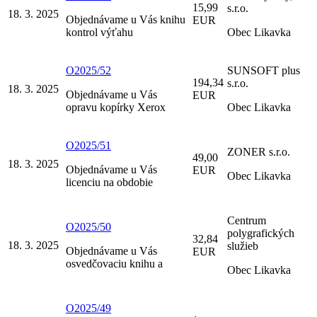
15,99
s.r.o.
18. 3. 2025
Objednávame u Vás knihu
EUR
kontrol výťahu
Obec Likavka
O2025/52
SUNSOFT plus
194,34
s.r.o.
18. 3. 2025
Objednávame u Vás
EUR
opravu kopírky Xerox
Obec Likavka
O2025/51
ZONER s.r.o.
49,00
18. 3. 2025
Objednávame u Vás
EUR
Obec Likavka
licenciu na obdobie
Centrum
O2025/50
polygrafických
32,84
18. 3. 2025
služieb
Objednávame u Vás
EUR
osvedčovaciu knihu a
Obec Likavka
O2025/49