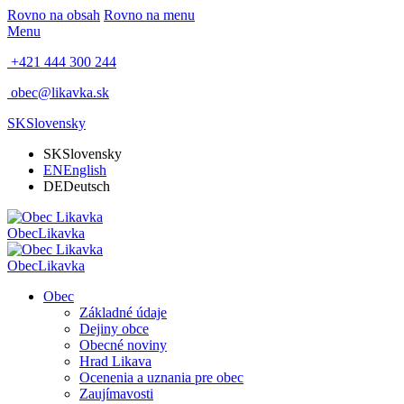
Rovno na obsah
Rovno na menu
Menu
+421 444 300 244
obec@likavka.sk
SK
Slovensky
SK
Slovensky
EN
English
DE
Deutsch
Obec
Likavka
Obec
Likavka
Obec
Základné údaje
Dejiny obce
Obecné noviny
Hrad Likava
Ocenenia a uznania pre obec
Zaujímavosti