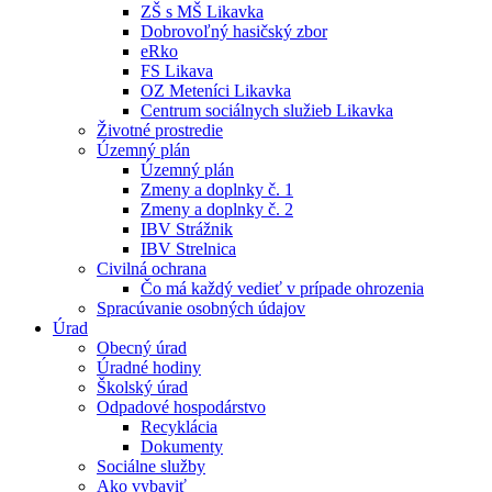
ZŠ s MŠ Likavka
Dobrovoľný hasičský zbor
eRko
FS Likava
OZ Meteníci Likavka
Centrum sociálnych služieb Likavka
Životné prostredie
Územný plán
Územný plán
Zmeny a doplnky č. 1
Zmeny a doplnky č. 2
IBV Strážnik
IBV Strelnica
Civilná ochrana
Čo má každý vedieť v prípade ohrozenia
Spracúvanie osobných údajov
Úrad
Obecný úrad
Úradné hodiny
Školský úrad
Odpadové hospodárstvo
Recyklácia
Dokumenty
Sociálne služby
Ako vybaviť