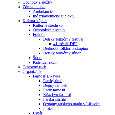
Obchody a služby
Zdravotníctvo
Ambulancie
Iné zdravotnícke subjekty
Kultúra a šport
Kultúrne stredisko
Ochotnícke divadlo
Folklór
Detský folklórny festival
41.ročník DFF
Dedinská folklórna skupina
Detský folklórny súbor
Šport
Kalendár akcií
Cestovný ruch
Organizácie
Farnosť Likavka
Farský úrad
Dejiny farnosti
Rady farnosti
Kňazi vo farnosti
Farská charita
Oznamy farského úradu v Likavke
Projekt
Urbár