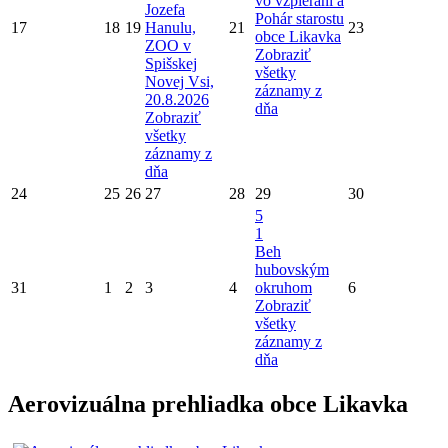
vo vzpieraní a
Jozefa
Pohár starostu
17
18
19
Hanulu,
21
23
obce Likavka
ZOO v
Zobraziť
Spišskej
všetky
Novej Vsi,
záznamy z
20.8.2026
dňa
Zobraziť
všetky
záznamy z
dňa
24
25
26
27
28
29
30
5
1
Beh
hubovským
31
1
2
3
4
okruhom
6
Zobraziť
všetky
záznamy z
dňa
Aerovizuálna prehliadka obce Likavka