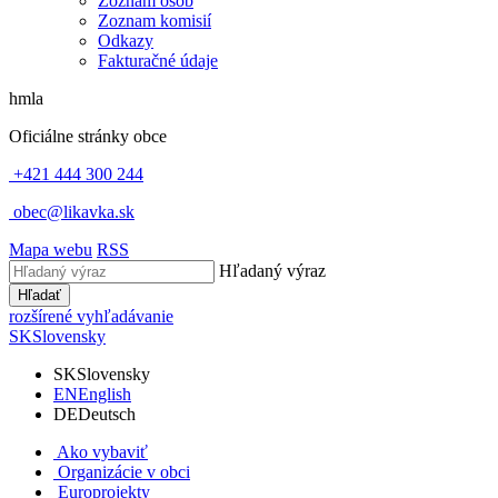
Zoznam osôb
Zoznam komisií
Odkazy
Fakturačné údaje
hmla
Oficiálne stránky obce
+421 444 300 244
obec@likavka.sk
Mapa webu
RSS
Hľadaný výraz
Hľadať
rozšírené vyhľadávanie
SK
Slovensky
SK
Slovensky
EN
English
DE
Deutsch
Ako vybaviť
Organizácie v obci
Europrojekty