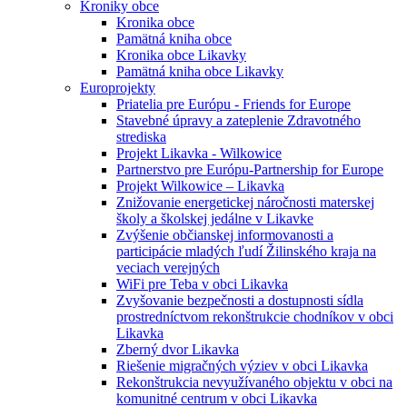
Kroniky obce
Kronika obce
Pamätná kniha obce
Kronika obce Likavky
Pamätná kniha obce Likavky
Europrojekty
Priatelia pre Európu - Friends for Europe
Stavebné úpravy a zateplenie Zdravotného
strediska
Projekt Likavka - Wilkowice
Partnerstvo pre Európu-Partnership for Europe
Projekt Wilkowice – Likavka
Znižovanie energetickej náročnosti materskej
školy a školskej jedálne v Likavke
Zvýšenie občianskej informovanosti a
participácie mladých ľudí Žilinského kraja na
veciach verejných
WiFi pre Teba v obci Likavka
Zvyšovanie bezpečnosti a dostupnosti sídla
prostredníctvom rekonštrukcie chodníkov v obci
Likavka
Zberný dvor Likavka
Riešenie migračných výziev v obci Likavka
Rekonštrukcia nevyužívaného objektu v obci na
komunitné centrum v obci Likavka