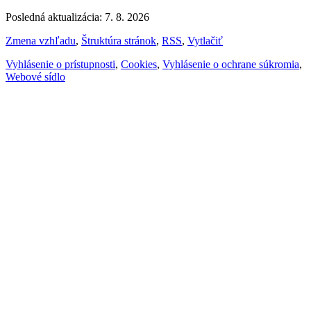
Posledná aktualizácia: 7. 8. 2026
Zmena vzhľadu
,
Štruktúra stránok
,
RSS
,
Vytlačiť
Vyhlásenie o prístupnosti
,
Cookies
,
Vyhlásenie o ochrane súkromia
,
Webové sídlo