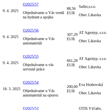
O2025/57
Safirs,s.r.o.
88,56
9. 4. 2025
Objednávame u Vás ventil
EUR
Obec Likavka
na hydrant a spojku
O2025/56
AT Agrotyp, s.r.o.
307,29
9. 4. 2025
Objednávame u Vás
EUR
Obec Likavka
automateriál
O2025/55
AT Agrotyp, s.r.o.
661,28
9. 4. 2025
Objednávame u vás
EUR
Obec Likavka
servisné práce
O2025/54
Eva Hrabovská
200,00
18. 3. 2025
Objednávame u Vás
EUR
Obec Likavka
automateriál na opravu
O2025/53
OTIS Výťahy,