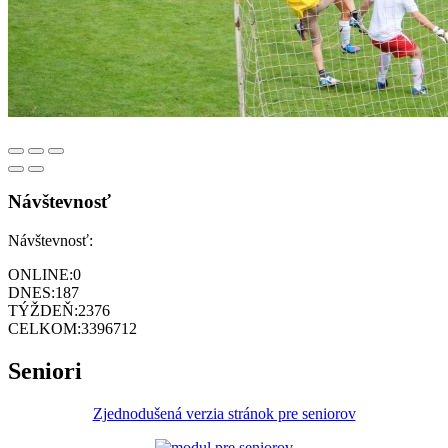
Návštevnosť
Návštevnosť:
ONLINE:
0
DNES:
187
TÝŽDEŇ:
2376
CELKOM:
3396712
Seniori
Zjednodušená verzia stránok pre seniorov