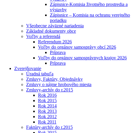
Zápisnice-Komisia životného prostredia a
výstavby
Zápisnice – Komisia na ochranu verejného
poriadku
Všeobecne záväzné nariadenia
Základné dokumenty obce
Voľby a referendá
Referendum 2026
Voľby do orgánov samosprávy obcí 2026
Príprava
Voľby do orgánov samosprávnych krajov 2026
Príprava
Zverejňovanie
Úradná tabuľa
Zmluvy, Faktúry, Objednávky
Zmluvy o nájme hrobového miesta
Zmluvy-archív do r.2015
Rok 2016
Rok 2015
Rok 2014
Rok 2013
Rok 2012
Rok 2011
Faktúry-archív do r.2015
Rok 2015