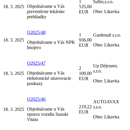
1
Safirs,s.r.o.
Objednávame u Vás
18. 3. 2025
535,00
preventívne lekárske
Obec Likavka
EUR
prehliadky
O2025/48
1
Gardenall s.r.o.
18. 3. 2025
936,00
Objednávame u Vás NPK
Obec Likavka
EUR
hnojivo
O2025/47
Up Déjeuner,
2
s.r.o.
Objednávame u Vás
18. 3. 2025
100,00
elektronické stravovacie
EUR
Obec Likavka
poukazy
O2025/46
AUTOAVAX
219,22
s.r.o.
Objednávame u Vás
18. 3. 2025
EUR
opravu vozidla Suzuki
Obec Likavka
Vitara