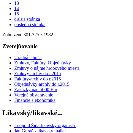
13
14
15
ďalšia stránka
posledná stránka
Zobrazené
301
-
325
z 1982
Zverejňovanie
Úradná tabuľa
Zmluvy, Faktúry, Objednávky
Zmluvy o nájme hrobového miesta
Zmluvy-archív do r.2015
Faktúry-archív do r.2015
Objednávky-archív do r.2015
Zakázky nad 5000 Eur
Verejné obstarávanie
Financie a ekonomika
Likavský/likavské...
Leopold Šida-likavský organista
Ján Guráň - likavský maliar