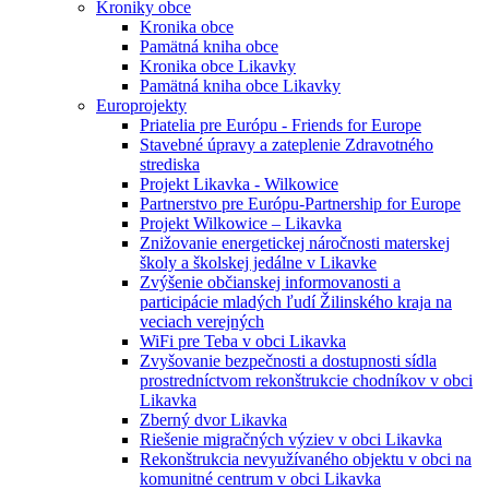
Kroniky obce
Kronika obce
Pamätná kniha obce
Kronika obce Likavky
Pamätná kniha obce Likavky
Europrojekty
Priatelia pre Európu - Friends for Europe
Stavebné úpravy a zateplenie Zdravotného
strediska
Projekt Likavka - Wilkowice
Partnerstvo pre Európu-Partnership for Europe
Projekt Wilkowice – Likavka
Znižovanie energetickej náročnosti materskej
školy a školskej jedálne v Likavke
Zvýšenie občianskej informovanosti a
participácie mladých ľudí Žilinského kraja na
veciach verejných
WiFi pre Teba v obci Likavka
Zvyšovanie bezpečnosti a dostupnosti sídla
prostredníctvom rekonštrukcie chodníkov v obci
Likavka
Zberný dvor Likavka
Riešenie migračných výziev v obci Likavka
Rekonštrukcia nevyužívaného objektu v obci na
komunitné centrum v obci Likavka