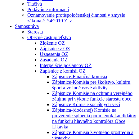
Tlačivá
Podávánie informacií
Oznamovanie protispoločenskej činnosti v zmysle
zákona č. 54⁄2019 Z. z.
Samospráva
Starosta
Obecné zastupiteľstvo
Zloženie OZ
Zápisnice z OZ
Uznesenia OZ
Zasadania OZ
Interpelácie poslancov OZ
Zápisnice z komisii OZ
Zápisnice-Finančná komisia
Zápisnice-Komisia pre školstvo, kultúru,
šport a voľnočasové aktivity
Zápisnice-Komisie na ochranu verejného
záujmu pri výkone funkcie starostu obce
Zápisnice Komisie sociálnych vecí
Zápisnica-(dočasnej) Komisie na
preverenie splnenia podmienok kandidátov
na funkciu hlavného kontrolóra Obce
Likavka
Zápisnice-Komisia životného prostredia a
výstavby