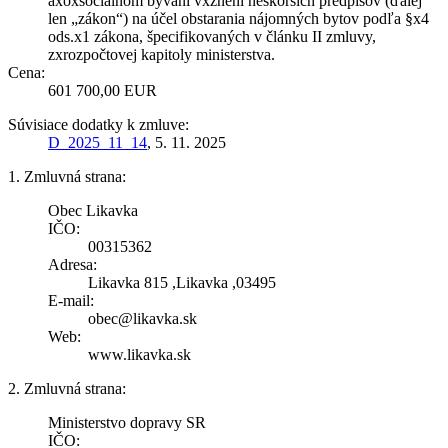
axoxsociálnom bývaní vxznení neskorších predpisov (ďalej
len „zákon“) na účel obstarania nájomných bytov podľa §x4
ods.x1 zákona, špecifikovaných v článku II zmluvy,
zxrozpočtovej kapitoly ministerstva.
Cena:
601 700,00 EUR
Súvisiace dodatky k zmluve:
D_2025_11_14
, 5. 11. 2025
1. Zmluvná strana:
Obec Likavka
IČO:
00315362
Adresa:
Likavka 815 ,Likavka ,03495
E-mail:
obec@likavka.sk
Web:
www.likavka.sk
2. Zmluvná strana:
Ministerstvo dopravy SR
IČO: