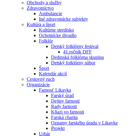
Obchody a služby
Zdravotníctvo
Ambulancie
Iné zdravotnícke subjekty
Kultúra a šport
Kultúrne stredisko
Ochotnícke divadlo
Folklór
Detský folklórny festival
41.ročník DFF
Dedinská folklórna skupina
Detský folklórny súbor
Šport
Kalendár akcií
Cestovný ruch
Organizácie
Farnosť Likavka
Farský úrad
Dejiny farnosti
Rady farnosti
Kňazi vo farnosti
Farská charita
Oznamy farského úradu v Likavke
Projekt
Urbár