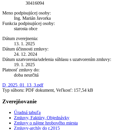
30416094
Meno podpisujúcej osoby:
Ing. Marián Javorka
Funkcia podpisujúcej osoby:
starosta obce
Dátum zverejnenia:
13. 1. 2025
Dátum účinnosti zmluvy:
24. 12. 2024
Dátum uzatvorenia/udelenia súhlasu s uzatvorením zmluvy:
19. 1. 2025
Platnosť zmluvy do:
doba neurčitá
D_2025_01_13_3.pdf
Typ súboru: PDF dokument, Veľkosť: 157,54 kB
Zverejňovanie
Úradná tabuľa
Zmluvy, Faktúry, Objednávky
Zmluvy o nájme hrobového miesta
Zmluvy-archív do r.2015