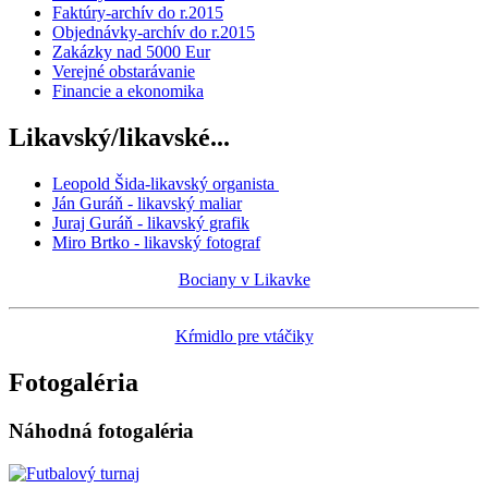
Faktúry-archív do r.2015
Objednávky-archív do r.2015
Zakázky nad 5000 Eur
Verejné obstarávanie
Financie a ekonomika
Likavský/likavské...
Leopold Šida-likavský organista
Ján Guráň - likavský maliar
Juraj Guráň - likavský grafik
Miro Brtko - likavský fotograf
Bociany v Likavke
Kŕmidlo pre vtáčiky
Fotogaléria
Náhodná fotogaléria