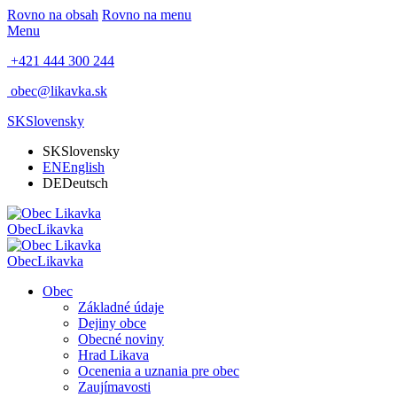
Rovno na obsah
Rovno na menu
Menu
+421 444 300 244
obec@likavka.sk
SK
Slovensky
SK
Slovensky
EN
English
DE
Deutsch
Obec
Likavka
Obec
Likavka
Obec
Základné údaje
Dejiny obce
Obecné noviny
Hrad Likava
Ocenenia a uznania pre obec
Zaujímavosti