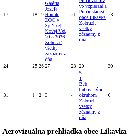
Pohár žiakov
Galéria
vo vzpieraní a
Jozefa
Pohár starostu
17
18
19
Hanulu,
21
23
obce Likavka
ZOO v
Zobraziť
Spišskej
všetky
Novej Vsi,
záznamy z
20.8.2026
dňa
Zobraziť
všetky
záznamy z
dňa
24
25
26
27
28
29
30
5
1
Beh
hubovským
31
1
2
3
4
okruhom
6
Zobraziť
všetky
záznamy z
dňa
Aerovizuálna prehliadka obce Likavka