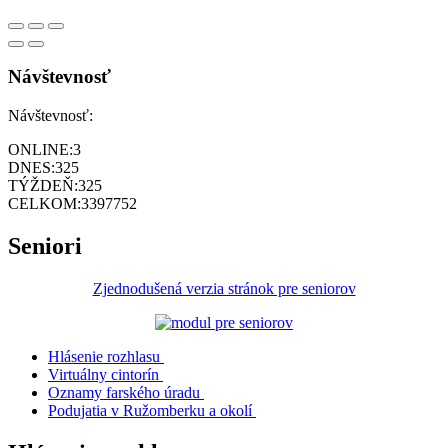
Návštevnosť
Návštevnosť:
ONLINE:
3
DNES:
325
TÝŽDEŇ:
325
CELKOM:
3397752
Seniori
Zjednodušená verzia stránok pre seniorov
Hlásenie rozhlasu
Virtuálny cintorín
Oznamy farského úradu
Podujatia v Ružomberku a okolí