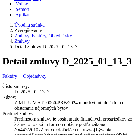
Voľby
Seniori
Aplikácia
Úvodná stránka
Zverejňovanie
Zmluvy, Faktúry, Objednávky
Zmluvy
Detail zmluvy D_2025_01_13_3
Detail zmluvy D_2025_01_13_3
Faktúry
|
Objednávky
Číslo zmluvy:
D_2025_01_13_3
Názov:
Z M L U V A č. 0060-PRB/2024 o poskytnutí dotácie na
obstaranie nájomných bytov
Predmet zmluvy:
Predmetom zmluvy je poskytnutie finančných prostriedkov zo
štátneho rozpočtu formou dotácie podľa zákona
č.x443/2010xZ.xz.xoxdotáciách na rozvoj bývania