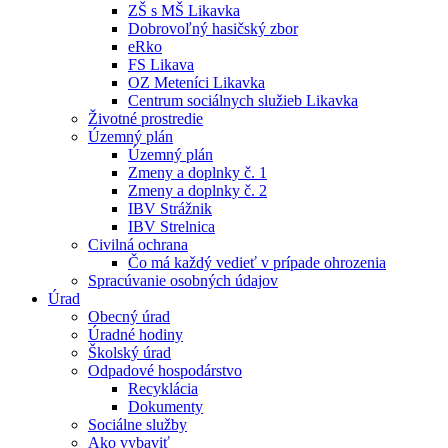
ZŠ s MŠ Likavka
Dobrovoľný hasičský zbor
eRko
FS Likava
OZ Meteníci Likavka
Centrum sociálnych služieb Likavka
Životné prostredie
Územný plán
Územný plán
Zmeny a doplnky č. 1
Zmeny a doplnky č. 2
IBV Strážnik
IBV Strelnica
Civilná ochrana
Čo má každý vedieť v prípade ohrozenia
Spracúvanie osobných údajov
Úrad
Obecný úrad
Úradné hodiny
Školský úrad
Odpadové hospodárstvo
Recyklácia
Dokumenty
Sociálne služby
Ako vybaviť