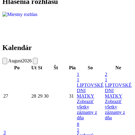
Hlásenia rozhlasu
Kalendár
August
2026
Po
Ut
St
Št
Pia
So
Ne
1
2
1
1
LIPTOVSKÉ
LIPTOVSKÉ
DNI
DNI
27
28
29
30
31
MATKY
MATKY
Zobraziť
Zobraziť
všetky
všetky
záznamy z
záznamy z
dňa
dňa
8
1
3