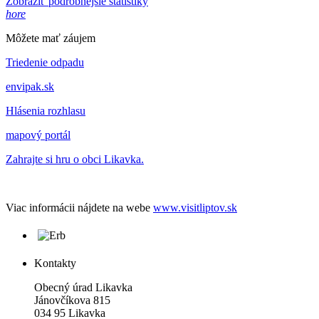
Zobraziť podrobnejšie štatistiky
hore
Môžete mať záujem
Triedenie odpadu
envipak.sk
Hlásenia rozhlasu
mapový portál
Zahrajte si hru o obci Likavka.
Viac informácii nájdete na webe
www.visitliptov.sk
Kontakty
Obecný úrad Likavka
Jánovčíkova 815
034 95 Likavka