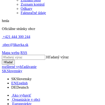
Zoznam osôb
Zoznam komisií
Odkazy
Fakturačné údaje
hmla
Oficiálne stránky obce
+421 444 300 244
obec@likavka.sk
Mapa webu
RSS
Hľadaný výraz
Hľadať
rozšírené vyhľadávanie
SK
Slovensky
SK
Slovensky
EN
English
DE
Deutsch
Ako vybaviť
Organizácie v obci
Europrojekty