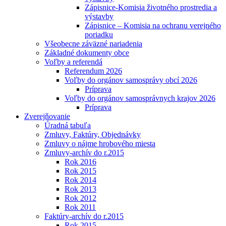
Zápisnice-Komisia životného prostredia a
výstavby
Zápisnice – Komisia na ochranu verejného
poriadku
Všeobecne záväzné nariadenia
Základné dokumenty obce
Voľby a referendá
Referendum 2026
Voľby do orgánov samosprávy obcí 2026
Príprava
Voľby do orgánov samosprávnych krajov 2026
Príprava
Zverejňovanie
Úradná tabuľa
Zmluvy, Faktúry, Objednávky
Zmluvy o nájme hrobového miesta
Zmluvy-archív do r.2015
Rok 2016
Rok 2015
Rok 2014
Rok 2013
Rok 2012
Rok 2011
Faktúry-archív do r.2015
Rok 2015