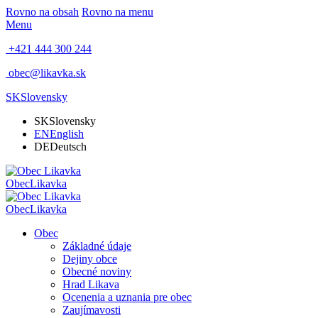
Rovno na obsah
Rovno na menu
Menu
+421 444 300 244
obec@likavka.sk
SK
Slovensky
SK
Slovensky
EN
English
DE
Deutsch
Obec
Likavka
Obec
Likavka
Obec
Základné údaje
Dejiny obce
Obecné noviny
Hrad Likava
Ocenenia a uznania pre obec
Zaujímavosti