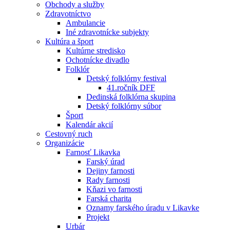
Obchody a služby
Zdravotníctvo
Ambulancie
Iné zdravotnícke subjekty
Kultúra a šport
Kultúrne stredisko
Ochotnícke divadlo
Folklór
Detský folklórny festival
41.ročník DFF
Dedinská folklórna skupina
Detský folklórny súbor
Šport
Kalendár akcií
Cestovný ruch
Organizácie
Farnosť Likavka
Farský úrad
Dejiny farnosti
Rady farnosti
Kňazi vo farnosti
Farská charita
Oznamy farského úradu v Likavke
Projekt
Urbár