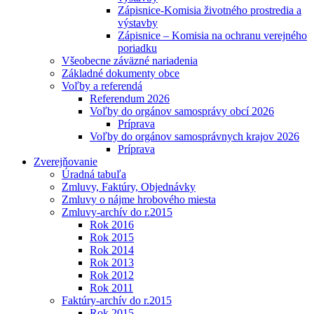
Zápisnice-Komisia životného prostredia a
výstavby
Zápisnice – Komisia na ochranu verejného
poriadku
Všeobecne záväzné nariadenia
Základné dokumenty obce
Voľby a referendá
Referendum 2026
Voľby do orgánov samosprávy obcí 2026
Príprava
Voľby do orgánov samosprávnych krajov 2026
Príprava
Zverejňovanie
Úradná tabuľa
Zmluvy, Faktúry, Objednávky
Zmluvy o nájme hrobového miesta
Zmluvy-archív do r.2015
Rok 2016
Rok 2015
Rok 2014
Rok 2013
Rok 2012
Rok 2011
Faktúry-archív do r.2015
Rok 2015