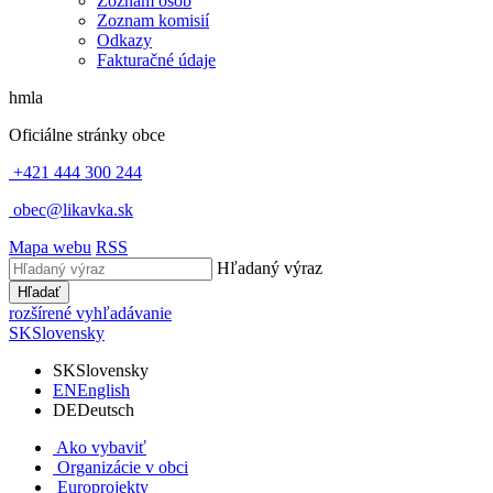
Zoznam osôb
Zoznam komisií
Odkazy
Fakturačné údaje
hmla
Oficiálne stránky obce
+421 444 300 244
obec@likavka.sk
Mapa webu
RSS
Hľadaný výraz
Hľadať
rozšírené vyhľadávanie
SK
Slovensky
SK
Slovensky
EN
English
DE
Deutsch
Ako vybaviť
Organizácie v obci
Europrojekty