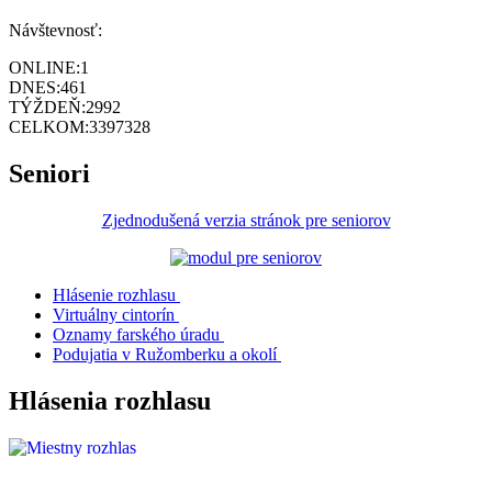
Návštevnosť:
ONLINE:
1
DNES:
461
TÝŽDEŇ:
2992
CELKOM:
3397328
Seniori
Zjednodušená verzia stránok pre seniorov
Hlásenie rozhlasu
Virtuálny cintorín
Oznamy farského úradu
Podujatia v Ružomberku a okolí
Hlásenia rozhlasu