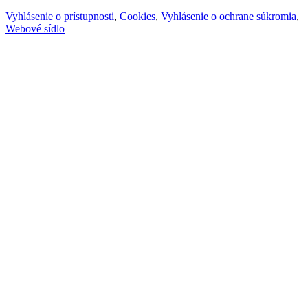
Vyhlásenie o prístupnosti
,
Cookies
,
Vyhlásenie o ochrane súkromia
,
Webové sídlo