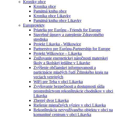
Kroniky obce
Kronika obce
Pamätná kniha obce
Kronika obce Likavky
Pamätná kniha obce Likavky
Europrojekty
Priatelia pre Európu - Friends for Europe
Stavebné úpravy a zateplenie Zdravotného
strediska
Projekt Likavka - Wilkowice
Partnerstvo pre Európu-Partnership for Europe
Projekt Wilkowice – Likavka
Znižovanie energetickej náročnosti materskej
školy a školskej jedálne v Likavke
Zvýšenie občianskej informovanosti a
participácie mladých ľudí Žilinského kraja na
veciach verejných
WiFi pre Teba v obci Likavka
Zvyšovanie bezpečnosti a dostupnosti sídla
prostredníctvom rekonštrukcie chodníkov v obci
Likavka
Zberný dvor Likavka
Riešenie migračných výziev v obci Likavka
Rekonštrukcia nevyužívaného objektu v obci na
komunitné centrum v obci Likavka