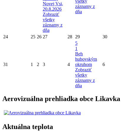
všetky
Novej Vsi,
záznamy z
20.8.2026
dňa
Zobraziť
všetky
záznamy z
dňa
24
25
26
27
28
29
30
5
1
Beh
hubovským
31
1
2
3
4
okruhom
6
Zobraziť
všetky
záznamy z
dňa
Aerovizuálna prehliadka obce Likavka
Aktuálna teplota