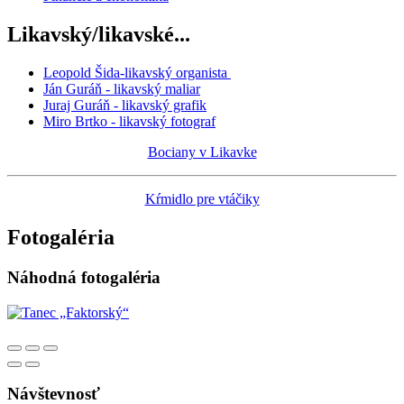
Likavský/likavské...
Leopold Šida-likavský organista
Ján Guráň - likavský maliar
Juraj Guráň - likavský grafik
Miro Brtko - likavský fotograf
Bociany v Likavke
Kŕmidlo pre vtáčiky
Fotogaléria
Náhodná fotogaléria
Návštevnosť