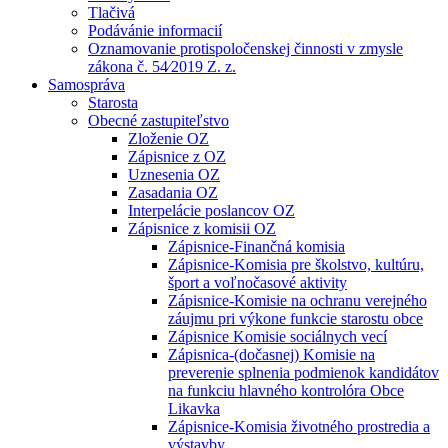
Tlačivá
Podávánie informacií
Oznamovanie protispoločenskej činnosti v zmysle
zákona č. 54⁄2019 Z. z.
Samospráva
Starosta
Obecné zastupiteľstvo
Zloženie OZ
Zápisnice z OZ
Uznesenia OZ
Zasadania OZ
Interpelácie poslancov OZ
Zápisnice z komisii OZ
Zápisnice-Finančná komisia
Zápisnice-Komisia pre školstvo, kultúru,
šport a voľnočasové aktivity
Zápisnice-Komisie na ochranu verejného
záujmu pri výkone funkcie starostu obce
Zápisnice Komisie sociálnych vecí
Zápisnica-(dočasnej) Komisie na
preverenie splnenia podmienok kandidátov
na funkciu hlavného kontrolóra Obce
Likavka
Zápisnice-Komisia životného prostredia a
výstavby