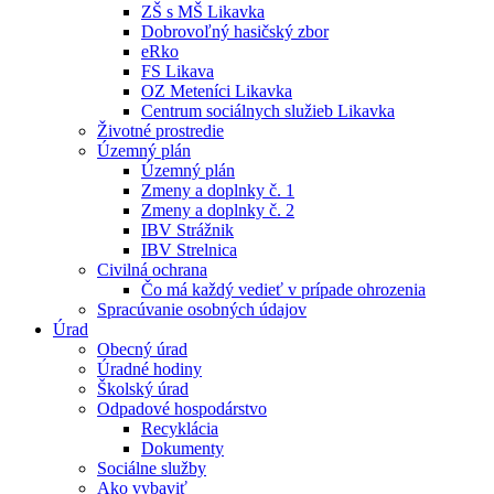
ZŠ s MŠ Likavka
Dobrovoľný hasičský zbor
eRko
FS Likava
OZ Meteníci Likavka
Centrum sociálnych služieb Likavka
Životné prostredie
Územný plán
Územný plán
Zmeny a doplnky č. 1
Zmeny a doplnky č. 2
IBV Strážnik
IBV Strelnica
Civilná ochrana
Čo má každý vedieť v prípade ohrozenia
Spracúvanie osobných údajov
Úrad
Obecný úrad
Úradné hodiny
Školský úrad
Odpadové hospodárstvo
Recyklácia
Dokumenty
Sociálne služby
Ako vybaviť