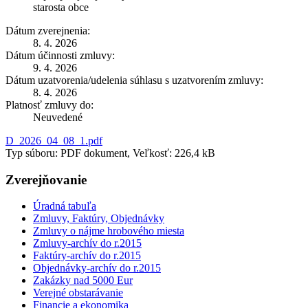
starosta obce
Dátum zverejnenia:
8. 4. 2026
Dátum účinnosti zmluvy:
9. 4. 2026
Dátum uzatvorenia/udelenia súhlasu s uzatvorením zmluvy:
8. 4. 2026
Platnosť zmluvy do:
Neuvedené
D_2026_04_08_1.pdf
Typ súboru: PDF dokument, Veľkosť: 226,4 kB
Zverejňovanie
Úradná tabuľa
Zmluvy, Faktúry, Objednávky
Zmluvy o nájme hrobového miesta
Zmluvy-archív do r.2015
Faktúry-archív do r.2015
Objednávky-archív do r.2015
Zakázky nad 5000 Eur
Verejné obstarávanie
Financie a ekonomika