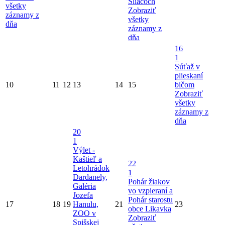
Sliačoch
všetky
Zobraziť
záznamy z
všetky
dňa
záznamy z
dňa
16
1
Súťaž v
plieskaní
10
11
12
13
14
15
bičom
Zobraziť
všetky
záznamy z
dňa
20
1
Výlet -
Kaštieľ a
22
Letohrádok
1
Dardanely,
Pohár žiakov
Galéria
vo vzpieraní a
Jozefa
Pohár starostu
17
18
19
Hanulu,
21
23
obce Likavka
ZOO v
Zobraziť
Spišskej