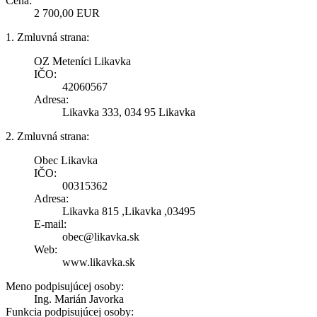
Cena:
2 700,00 EUR
1. Zmluvná strana:
OZ Meteníci Likavka
IČO:
42060567
Adresa:
Likavka 333, 034 95 Likavka
2. Zmluvná strana:
Obec Likavka
IČO:
00315362
Adresa:
Likavka 815 ,Likavka ,03495
E-mail:
obec@likavka.sk
Web:
www.likavka.sk
Meno podpisujúcej osoby:
Ing. Marián Javorka
Funkcia podpisujúcej osoby: