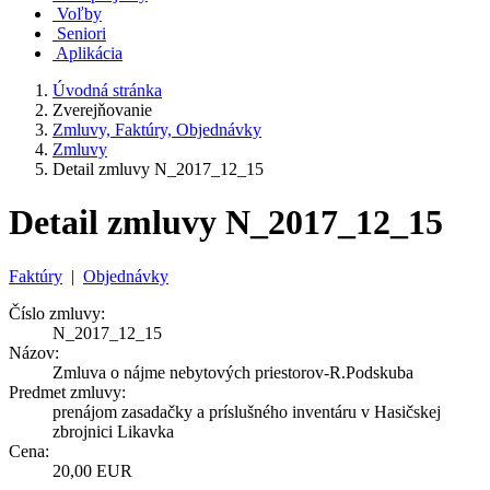
Voľby
Seniori
Aplikácia
Úvodná stránka
Zverejňovanie
Zmluvy, Faktúry, Objednávky
Zmluvy
Detail zmluvy N_2017_12_15
Detail zmluvy N_2017_12_15
Faktúry
|
Objednávky
Číslo zmluvy:
N_2017_12_15
Názov:
Zmluva o nájme nebytových priestorov-R.Podskuba
Predmet zmluvy:
prenájom zasadačky a príslušného inventáru v Hasičskej
zbrojnici Likavka
Cena:
20,00 EUR