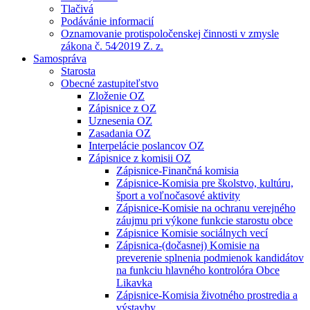
Tlačivá
Podávánie informacií
Oznamovanie protispoločenskej činnosti v zmysle
zákona č. 54⁄2019 Z. z.
Samospráva
Starosta
Obecné zastupiteľstvo
Zloženie OZ
Zápisnice z OZ
Uznesenia OZ
Zasadania OZ
Interpelácie poslancov OZ
Zápisnice z komisii OZ
Zápisnice-Finančná komisia
Zápisnice-Komisia pre školstvo, kultúru,
šport a voľnočasové aktivity
Zápisnice-Komisie na ochranu verejného
záujmu pri výkone funkcie starostu obce
Zápisnice Komisie sociálnych vecí
Zápisnica-(dočasnej) Komisie na
preverenie splnenia podmienok kandidátov
na funkciu hlavného kontrolóra Obce
Likavka
Zápisnice-Komisia životného prostredia a
výstavby