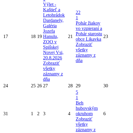
Výlet -
Kaštieľ a
22
Letohrádok
1
Dardanely,
Pohár žiakov
Galéria
vo vzpieraní a
Jozefa
Pohár starostu
17
18
19
Hanulu,
21
23
obce Likavka
ZOO v
Zobraziť
Spišskej
všetky
Novej Vsi,
záznamy z
20.8.2026
dňa
Zobraziť
všetky
záznamy z
dňa
24
25
26
27
28
29
30
5
1
Beh
hubovským
31
1
2
3
4
okruhom
6
Zobraziť
všetky
záznamy z