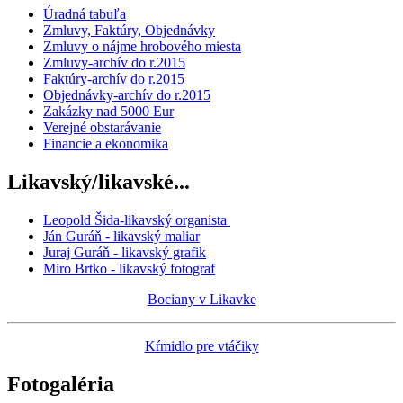
Úradná tabuľa
Zmluvy, Faktúry, Objednávky
Zmluvy o nájme hrobového miesta
Zmluvy-archív do r.2015
Faktúry-archív do r.2015
Objednávky-archív do r.2015
Zakázky nad 5000 Eur
Verejné obstarávanie
Financie a ekonomika
Likavský/likavské...
Leopold Šida-likavský organista
Ján Guráň - likavský maliar
Juraj Guráň - likavský grafik
Miro Brtko - likavský fotograf
Bociany v Likavke
Kŕmidlo pre vtáčiky
Fotogaléria