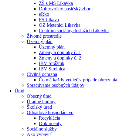
ZŠ s MŠ Likavka
Dobrovoľný hasičský zbor
eRko
FS Likava
OZ Meteníci Likavka
Centrum sociálnych služieb Likavka
Životné prostredie
Územný plán
Územný plán
Zmeny a doplnky č. 1
Zmeny a doplnky č. 2
IBV Strážnik
IBV Strelnica
Civilná ochrana
Čo má každý vedieť v prípade ohrozenia
Spracúvanie osobných údajov
Úrad
Obecný úrad
Úradné hodiny
Školský úrad
Odpadové hospodárstvo
Recyklácia
Dokumenty
Sociálne služby
Ako vybaviť