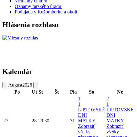
Virtuálny cintorín
Oznamy farského úradu
Podujatia v Ružomberku a okolí
Hlásenia rozhlasu
Kalendár
August
2026
Po
Ut
St
Št
Pia
So
Ne
1
2
1
1
LIPTOVSKÉ
LIPTOVSKÉ
DNI
DNI
27
28
29
30
31
MATKY
MATKY
Zobraziť
Zobraziť
všetky
všetky