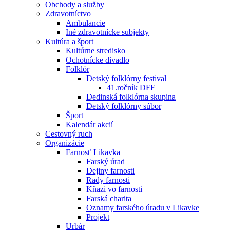
Obchody a služby
Zdravotníctvo
Ambulancie
Iné zdravotnícke subjekty
Kultúra a šport
Kultúrne stredisko
Ochotnícke divadlo
Folklór
Detský folklórny festival
41.ročník DFF
Dedinská folklórna skupina
Detský folklórny súbor
Šport
Kalendár akcií
Cestovný ruch
Organizácie
Farnosť Likavka
Farský úrad
Dejiny farnosti
Rady farnosti
Kňazi vo farnosti
Farská charita
Oznamy farského úradu v Likavke
Projekt
Urbár