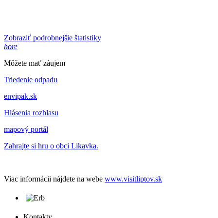
Zobraziť podrobnejšie štatistiky
hore
Môžete mať záujem
Triedenie odpadu
envipak.sk
Hlásenia rozhlasu
mapový portál
Zahrajte si hru o obci Likavka.
Viac informácii nájdete na webe
www.visitliptov.sk
Kontakty