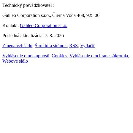
Technický prevádzkovateľ:
Galileo Corporation s.r.o., Čierna Voda 468, 925 06
Kontakt:
Galileo Corporation s.r.o.
Posledná aktualizácia: 7. 8. 2026
Zmena vzhľadu
,
Štruktúra stránok
,
RSS
,
Vytlačiť
Vyhlásenie o prístupnosti
,
Cookies
,
Vyhlásenie o ochrane súkromia
,
Webové sídlo