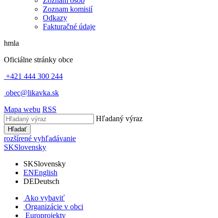
Zoznam osôb
Zoznam komisií
Odkazy
Fakturačné údaje
hmla
Oficiálne stránky obce
+421 444 300 244
obec@likavka.sk
Mapa webu
RSS
Hľadaný výraz
Hľadať
rozšírené vyhľadávanie
SK
Slovensky
SK
Slovensky
EN
English
DE
Deutsch
Ako vybaviť
Organizácie v obci
Europrojekty