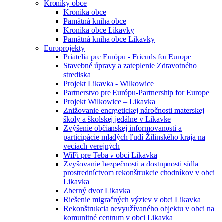
Kroniky obce
Kronika obce
Pamätná kniha obce
Kronika obce Likavky
Pamätná kniha obce Likavky
Europrojekty
Priatelia pre Európu - Friends for Europe
Stavebné úpravy a zateplenie Zdravotného
strediska
Projekt Likavka - Wilkowice
Partnerstvo pre Európu-Partnership for Europe
Projekt Wilkowice – Likavka
Znižovanie energetickej náročnosti materskej
školy a školskej jedálne v Likavke
Zvýšenie občianskej informovanosti a
participácie mladých ľudí Žilinského kraja na
veciach verejných
WiFi pre Teba v obci Likavka
Zvyšovanie bezpečnosti a dostupnosti sídla
prostredníctvom rekonštrukcie chodníkov v obci
Likavka
Zberný dvor Likavka
Riešenie migračných výziev v obci Likavka
Rekonštrukcia nevyužívaného objektu v obci na
komunitné centrum v obci Likavka