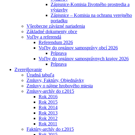
Zápisnice-Komisia životného prostredia a
výstavby
Zápisnice – Komisia na ochranu verejného
poriadku
Všeobecne záväzné nariadenia
Základné dokumenty obce
Voľby a referendá
Referendum 2026
Voľby do orgánov samosprávy obcí 2026
Príprava
Voľby do orgánov samosprávnych krajov 2026
Príprava
Zverejňovanie
Úradná tabuľa
Zmluvy, Faktúry, Objednávky
Zmluvy o nájme hrobového miesta
Zmluvy-archív do r.2015
Rok 2016
Rok 2015
Rok 2014
Rok 2013
Rok 2012
Rok 2011
Faktúry-archív do r.2015
Rok 2015