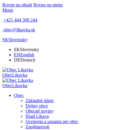
Rovno na obsah
Rovno na menu
Menu
+421 444 300 244
obec@likavka.sk
SK
Slovensky
SK
Slovensky
EN
English
DE
Deutsch
Obec
Likavka
Obec
Likavka
Obec
Základné údaje
Dejiny obce
Obecné noviny
Hrad Likava
Ocenenia a uznania pre obec
Zaujímavosti